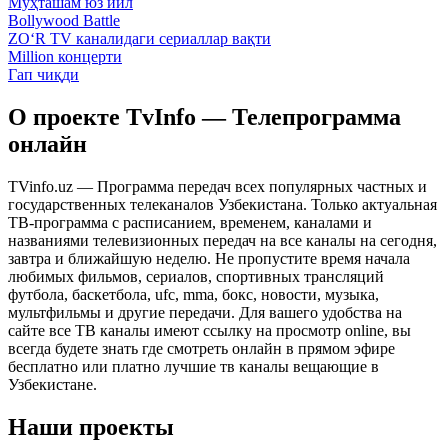
Муҳташам юз йил
Bollywood Battle
ZO‘R TV каналидаги сериаллар вақти
Million концерти
Гап чиқди
О проекте TvInfo — Телепрограмма
онлайн
TVinfo.uz — Программа передач всех популярных частных и
государственных телеканалов Узбекистана. Только актуальная
ТВ-программа с расписанием, временем, каналами и
названиями телевизионных передач на все каналы на сегодня,
завтра и ближайшую неделю. Не пропустите время начала
любимых фильмов, сериалов, спортивных трансляций
футбола, баскетбола, ufc, mma, бокс, новости, музыка,
мультфильмы и другие передачи. Для вашего удобства на
сайте все ТВ каналы имеют ссылку на просмотр online, вы
всегда будете знать где смотреть онлайн в прямом эфире
бесплатно или платно лучшие тв каналы вещающие в
Узбекистане.
Наши проекты