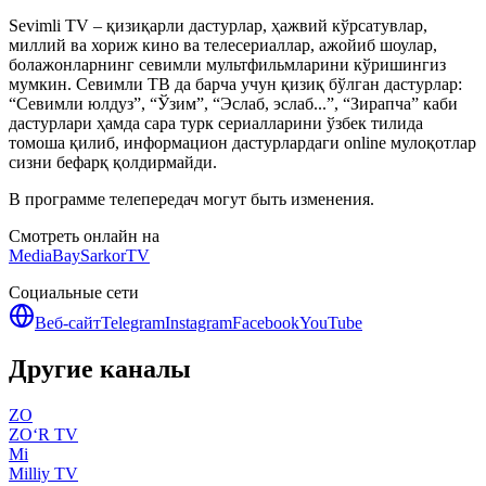
Sevimli TV – қизиқарли дастурлар, ҳажвий кўрсатувлар,
миллий ва хориж кино ва телесериаллар, ажойиб шоулар,
болажонларнинг севимли мультфильмларини кўришингиз
мумкин. Севимли ТВ да барча учун қизиқ бўлган дастурлар:
“Севимли юлдуз”, “Ўзим”, “Эслаб, эслаб...”, “Зирапча” каби
дастурлари ҳамда сара турк сериалларини ўзбек тилида
томоша қилиб, информацион дастурлардаги online мулоқотлар
сизни бефарқ қолдирмайди.
В программе телепередач могут быть изменения.
Смотреть онлайн на
MediaBay
SarkorTV
Социальные сети
Веб-сайт
Telegram
Instagram
Facebook
YouTube
Другие каналы
ZO
ZO‘R TV
Mi
Milliy TV