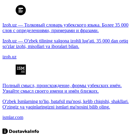
Izoh.uz — Толковый словарь узбекского языка. Более 35 000
слов с определениями, примерами и фразами.
Izoh.uz — O'zbek tilining xalqona izohli lug'ati. 35 000 dan ortiq
so'zlar izohi, misollari va iboralari bilan.
izoh.uz
Полный смысл, происхождение, формы узбекских имён.
Узнайте смысл своего имени и имён близких.
O'zbek Ismlarning to'liq, batafsil ma'nosi, kelib chiqishi, shakllari.
O'zingiz va yaqinlaringizni ismlari ma'nosini bilib oling.
ismlar.com