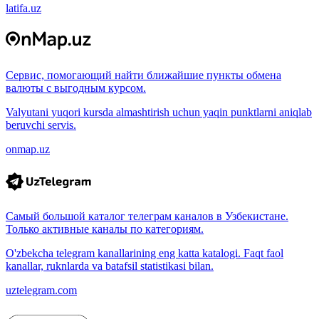
latifa.uz
Сервис, помогающий найти ближайшие пункты обмена
валюты с выгодным курсом.
Valyutani yuqori kursda almashtirish uchun yaqin punktlarni aniqlab
beruvchi servis.
onmap.uz
Самый большой каталог телеграм каналов в Узбекистане.
Только активные каналы по категориям.
O'zbekcha telegram kanallarining eng katta katalogi. Faqt faol
kanallar, ruknlarda va batafsil statistikasi bilan.
uztelegram.com