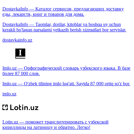
DostavkaInfo — Каталог сервисов, предлагающих доставку
еды, лекарств, книг и товаров для дома.
DostavkaInfo — Taomlar, dorilar, kitoblar va boshqa uy uchun
kerakli bo'lagan narsalarni yetkazib berish xizmatlari bor servislar.
dostavkainfo.uz
Imlo.uz — Орфографический словарь узбекского языка. В базе
более 87 000 слов.
Imlo.uz — O'zbek tilining imlo lug'ati. Saytda 87 000 ortiq so'z bor.
imlo.uz
Lotin.uz — поможет транслитерировать с узбекской
кириллицы на латиницу и обратно. Легко!