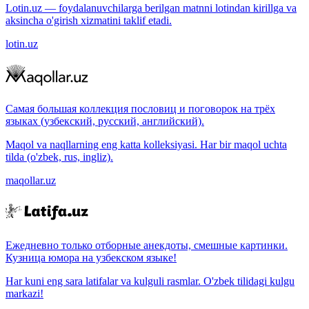
Lotin.uz — foydalanuvchilarga berilgan matnni lotindan kirillga va
aksincha o'girish xizmatini taklif etadi.
lotin.uz
Самая большая коллекция пословиц и поговорок на трёх
языках (узбекский, русский, английский).
Maqol va naqllarning eng katta kolleksiyasi. Har bir maqol uchta
tilda (o'zbek, rus, ingliz).
maqollar.uz
Ежедневно только отборные анекдоты, смешные картинки.
Кузница юмора на узбекском языке!
Har kuni eng sara latifalar va kulguli rasmlar. O'zbek tilidagi kulgu
markazi!