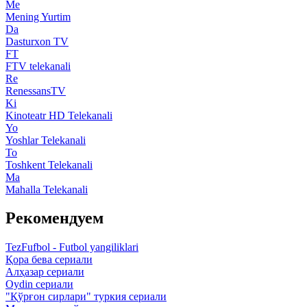
Me
Mening Yurtim
Da
Dasturxon TV
FT
FTV telekanali
Re
RenessansTV
Ki
Kinoteatr HD Telekanali
Yo
Yoshlar Telekanali
To
Toshkent Telekanali
Ma
Mahalla Telekanali
Рекомендуем
TezFufbol - Futbol yangiliklari
Қора бева сериали
Алҳазар сериали
Oydin сериали
"Қўрғон сирлари" туркия сериали