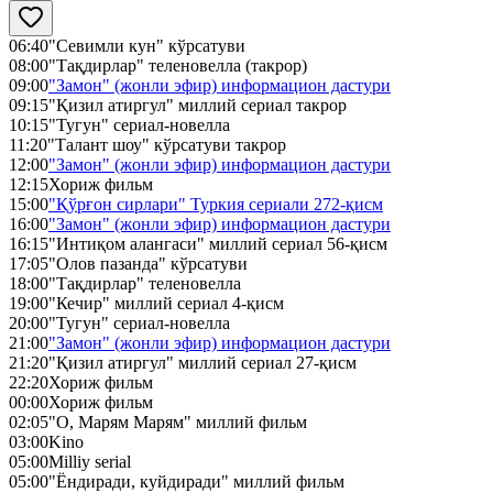
06:40
"Севимли кун" кўрсатуви
08:00
"Тақдирлар" теленовелла (такрор)
09:00
"Замон" (жонли эфир) информацион дастури
09:15
"Қизил атиргул" миллий сериал такрор
10:15
"Тугун" сериал-новелла
11:20
"Талант шоу" кўрсатуви такрор
12:00
"Замон" (жонли эфир) информацион дастури
12:15
Хориж фильм
15:00
"Қўрғон сирлари" Туркия сериали 272-қисм
16:00
"Замон" (жонли эфир) информацион дастури
16:15
"Интиқом алангаси" миллий сериал 56-қисм
17:05
"Олов пазанда" кўрсатуви
18:00
"Тақдирлар" теленовелла
19:00
"Кечир" миллий сериал 4-қисм
20:00
"Тугун" сериал-новелла
21:00
"Замон" (жонли эфир) информацион дастури
21:20
"Қизил атиргул" миллий сериал 27-қисм
22:20
Хориж фильм
00:00
Хориж фильм
02:05
"О, Марям Марям" миллий фильм
03:00
Kino
05:00
Milliy serial
05:00
"Ёндиради, куйдиради" миллий фильм