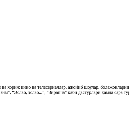
ий ва хориж кино ва телесериаллар, ажойиб шоулар, болажонла
зим”, “Эслаб, эслаб...”, “Зирапча” каби дастурлари ҳамда сара