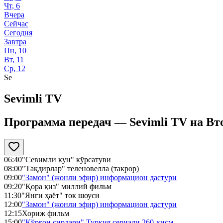
Чт, 6
Вчера
Сейчас
Сегодня
Завтра
Пн, 10
Вт, 11
Ср, 12
Se
Sevimli TV
Программа передач —
Sevimli TV
на
Вт
06:40
"Севимли кун" кўрсатуви
08:00
"Тақдирлар" теленовелла (такрор)
09:00
"Замон" (жонли эфир) информацион дастури
09:20
"Қора қиз" миллий фильм
11:30
"Янги ҳаёт" ток шоуси
12:00
"Замон" (жонли эфир) информацион дастури
12:15
Хориж фильм
15:00
"Қўрғон сирлари" Туркия сериали 260-қисм