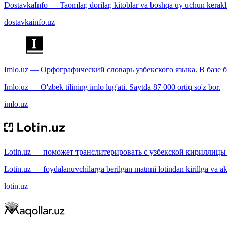
DostavkaInfo — Taomlar, dorilar, kitoblar va boshqa uy uchun kerakli b
dostavkainfo.uz
Imlo.uz — Орфографический словарь узбекского языка. В базе б
Imlo.uz — O'zbek tilining imlo lug'ati. Saytda 87 000 ortiq so'z bor.
imlo.uz
Lotin.uz — поможет транслитерировать с узбекской кириллицы 
Lotin.uz — foydalanuvchilarga berilgan matnni lotindan kirillga va aksi
lotin.uz