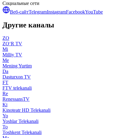
Социальные сети
Веб-сайт
Telegram
Instagram
Facebook
YouTube
Другие каналы
ZO
ZO‘R TV
Mi
Milliy TV
Me
Mening Yurtim
Da
Dasturxon TV
FT
FTV telekanali
Re
RenessansTV
Ki
Kinoteatr HD Telekanali
Yo
Yoshlar Telekanali
To
Toshkent Telekanali
Ma