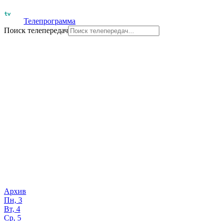
Телепрограмма
Поиск телепередач
Архив
Пн, 3
Вт, 4
Ср, 5