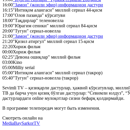
16:00
"Замон" (жонли эфир) информацион дастури
16:15
"Интиқом алангаси" миллий сериал 44-қисм
17:00
"Олов пазанда" кўрсатуви
18:00
"Тақдирлар" теленовелла
19:00
"Юрагим сеники" миллий сериал 84-қисм
20:00
"Тугун" сериал-новелла
21:00
"Замон" (жонли эфир) информацион дастури
21:20
"Қизил атиргул" миллий сериал 15-қисм
22:20
Хориж фильм
00:00
Хориж фильм
02:25
"Девона ошиқлар" миллий фильм
03:00
Kino
05:00
Milliy serial
05:00
"Интиқом алангаси" миллий сериал (такрор)
05:40
"Тугун" сериал-новелла (такрор)
Sevimli TV – қизиқарли дастурлар, ҳажвий кўрсатувлар, милл
ТВ да барча учун қизиқ бўлган дастурлар: “Севимли юлдуз”, “Ў
дастурлардаги online мулоқотлар сизни бефарқ қолдирмайди.
В программе телепередач могут быть изменения.
Смотреть онлайн на
MediaBay
SarkorTV