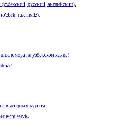
 (узбекский, русский, английский).
o'zbek, rus, ingliz).
ница юмора на узбекском языке!
arkazi!
 с выгодным курсом.
eruvchi servis.