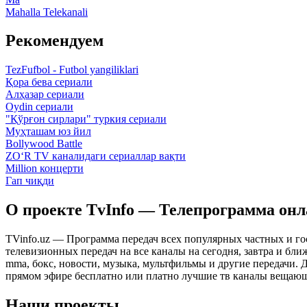
Mahalla Telekanali
Рекомендуем
TezFufbol - Futbol yangiliklari
Қора бева сериали
Алҳазар сериали
Oydin сериали
"Қўрғон сирлари" туркия сериали
Муҳташам юз йил
Bollywood Battle
ZO‘R TV каналидаги сериаллар вақти
Million концерти
Гап чиқди
О проекте TvInfo — Телепрограмма он
TVinfo.uz — Программа передач всех популярных частных и го
телевизионных передач на все каналы на сегодня, завтра и бл
mma, бокс, новости, музыка, мультфильмы и другие передачи. Дл
прямом эфире бесплатно или платно лучшие тв каналы вещающ
Наши проекты