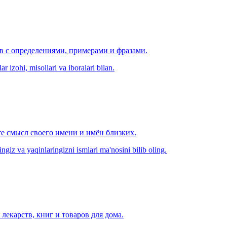
ов с определениями, примерами и фразами.
r izohi, misollari va iboralari bilan.
е смысл своего имени и имён близких.
zingiz va yaqinlaringizni ismlari ma'nosini bilib oling.
лекарств, книг и товаров для дома.