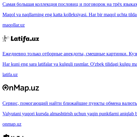
Самая большая коллекция пословиц и поговорок на трёх языках
Maqol va naqllarning eng katta kolleksiyasi. Har bir maqol uchta tilda (
maqollar.uz
Ежедневно только отборные анекдоты, смешные картинки. Куз
Har kuni eng sara latifalar va kulguli rasmlar. O'zbek tilidagi kulgu m
latifa.uz
Сервис, помогающий найти ближайшие пункты обмена валюты
Valyutani yuqori kursda almashtirish uchun yaqin punktlarni aniqlab b
onmap.uz