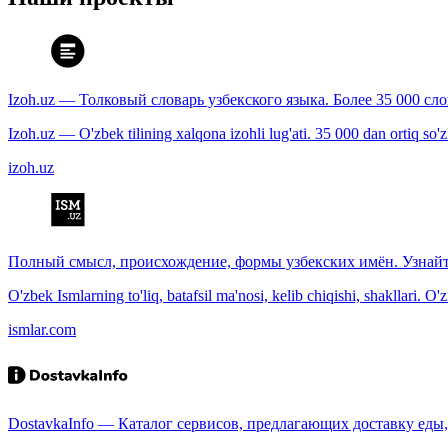
Izoh.uz — Толковый словарь узбекского языка. Более 35 000 сл
Izoh.uz — O'zbek tilining xalqona izohli lug'ati. 35 000 dan ortiq so'zla
izoh.uz
Полный смысл, происхождение, формы узбекских имён. Узнайт
O'zbek Ismlarning to'liq, batafsil ma'nosi, kelib chiqishi, shakllari. O'
ismlar.com
DostavkaInfo — Каталог сервисов, предлагающих доставку еды, 