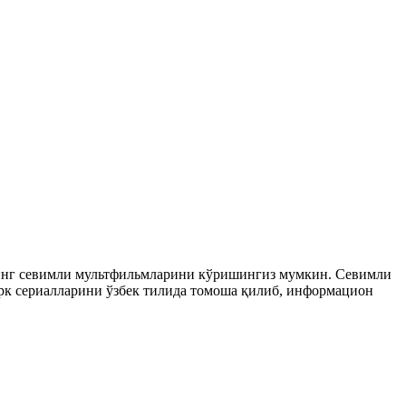
рнинг севимли мультфильмларини кўришингиз мумкин. Севимли
 турк сериалларини ўзбек тилида томоша қилиб, информацион