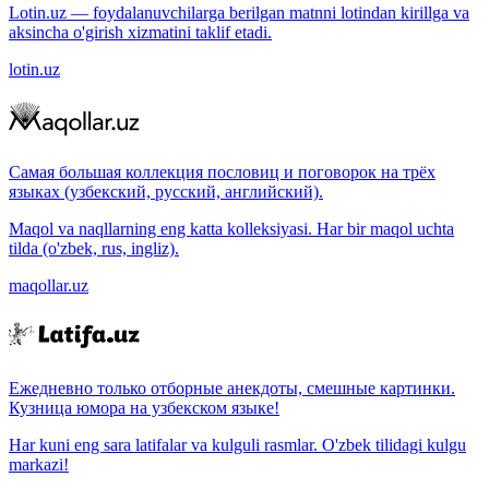
Lotin.uz — foydalanuvchilarga berilgan matnni lotindan kirillga va
aksincha o'girish xizmatini taklif etadi.
lotin.uz
Самая большая коллекция пословиц и поговорок на трёх
языках (узбекский, русский, английский).
Maqol va naqllarning eng katta kolleksiyasi. Har bir maqol uchta
tilda (o'zbek, rus, ingliz).
maqollar.uz
Ежедневно только отборные анекдоты, смешные картинки.
Кузница юмора на узбекском языке!
Har kuni eng sara latifalar va kulguli rasmlar. O'zbek tilidagi kulgu
markazi!