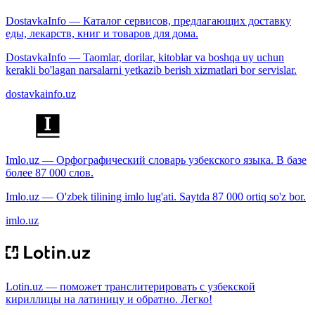
DostavkaInfo — Каталог сервисов, предлагающих доставку
еды, лекарств, книг и товаров для дома.
DostavkaInfo — Taomlar, dorilar, kitoblar va boshqa uy uchun
kerakli bo'lagan narsalarni yetkazib berish xizmatlari bor servislar.
dostavkainfo.uz
Imlo.uz — Орфографический словарь узбекского языка. В базе
более 87 000 слов.
Imlo.uz — O'zbek tilining imlo lug'ati. Saytda 87 000 ortiq so'z bor.
imlo.uz
Lotin.uz — поможет транслитерировать с узбекской
кириллицы на латиницу и обратно. Легко!