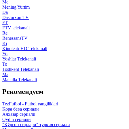
Me
Mening Yurtim
Da
Dasturxon TV
FT
FTV telekanali
Re
RenessansTV
Ki
Kinoteatr HD Telekanali
Yo
Yoshlar Telekanali
To
Toshkent Telekanali
Ma
Mahalla Telekanali
Рекомендуем
TezFufbol - Futbol yangiliklari
Қора бева сериали
Алҳазар сериали
Oydin сериали
"Қўрғон сирлари" туркия сериали