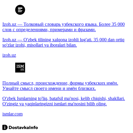
Izoh.uz — Толковый словарь узбекского языка. Более 35 000
слов с определениями, примерами и фразами.
Izoh.uz — O'zbek tilining xalqona izohli lug'ati. 35 000 dan ortiq
so'zlar izohi, misollari va iboralari bilan.
izoh.uz
Полный смысл, происхождение, формы узбекских имён.
Узнайте смысл своего имени и имён близких.
O'zbek Ismlarning to'liq, batafsil ma'nosi, kelib chiqishi, shakllari.
O'zingiz va yaqinlaringizni ismlari ma'nosini bilib oling.
ismlar.com