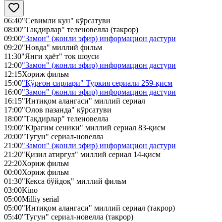
06:40
"Севимли кун" кўрсатуви
08:00
"Тақдирлар" теленовелла (такрор)
09:00
"Замон" (жонли эфир) информацион дастури
09:20
"Новда" миллий фильм
11:30
"Янги ҳаёт" ток шоуси
12:00
"Замон" (жонли эфир) информацион дастури
12:15
Хориж фильм
15:00
"Қўрғон сирлари" Туркия сериали 259-қисм
16:00
"Замон" (жонли эфир) информацион дастури
16:15
"Интиқом алангаси" миллий сериал
17:00
"Олов пазанда" кўрсатуви
18:00
"Тақдирлар" теленовелла
19:00
"Юрагим сеники" миллий сериал 83-қисм
20:00
"Тугун" сериал-новелла
21:00
"Замон" (жонли эфир) информацион дастури
21:20
"Қизил атиргул" миллий сериал 14-қисм
22:20
Хориж фильм
00:00
Хориж фильм
01:30
"Кекса бўйдоқ" миллий фильм
03:00
Kino
05:00
Milliy serial
05:00
"Интиқом алангаси" миллий сериал (такрор)
05:40
"Тугун" сериал-новелла (такрор)