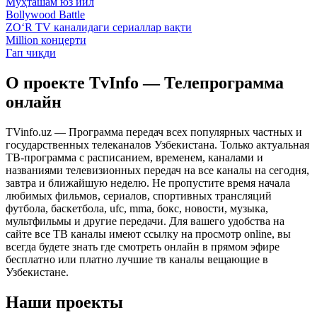
Муҳташам юз йил
Bollywood Battle
ZO‘R TV каналидаги сериаллар вақти
Million концерти
Гап чиқди
О проекте TvInfo — Телепрограмма
онлайн
TVinfo.uz — Программа передач всех популярных частных и
государственных телеканалов Узбекистана. Только актуальная
ТВ-программа с расписанием, временем, каналами и
названиями телевизионных передач на все каналы на сегодня,
завтра и ближайшую неделю. Не пропустите время начала
любимых фильмов, сериалов, спортивных трансляций
футбола, баскетбола, ufc, mma, бокс, новости, музыка,
мультфильмы и другие передачи. Для вашего удобства на
сайте все ТВ каналы имеют ссылку на просмотр online, вы
всегда будете знать где смотреть онлайн в прямом эфире
бесплатно или платно лучшие тв каналы вещающие в
Узбекистане.
Наши проекты