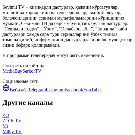
Sevimli TV – қизиқарли дастурлар, ҳажвий кўрсатувлар,
миллий ва хориж кино ва телесериаллар, ажойиб шоулар,
болажонларнинг севимли мультфильмларини кўришингиз
мумкин. Севимли ТВ да барча учун қизиқ бўлган дастурлар:
“Севимли юлдуз”, “Ўзим”, “Эслаб, эслаб...”, “Зирапча” каби
дастурлари ҳамда сара турк сериалларини ўзбек тилида
томоша қилиб, информацион дастурлардаги online мулоқотлар
сизни бефарқ қолдирмайди.
В программе телепередач могут быть изменения.
Смотреть онлайн на
MediaBay
SarkorTV
Социальные сети
Веб-сайт
Telegram
Instagram
Facebook
YouTube
Другие каналы
ZO
ZO‘R TV
Mi
Milliy TV