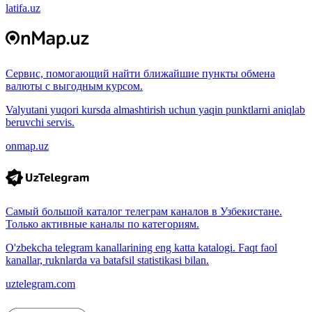
latifa.uz
Сервис, помогающий найти ближайшие пункты обмена
валюты с выгодным курсом.
Valyutani yuqori kursda almashtirish uchun yaqin punktlarni aniqlab
beruvchi servis.
onmap.uz
Самый большой каталог телеграм каналов в Узбекистане.
Только активные каналы по категориям.
O'zbekcha telegram kanallarining eng katta katalogi. Faqt faol
kanallar, ruknlarda va batafsil statistikasi bilan.
uztelegram.com