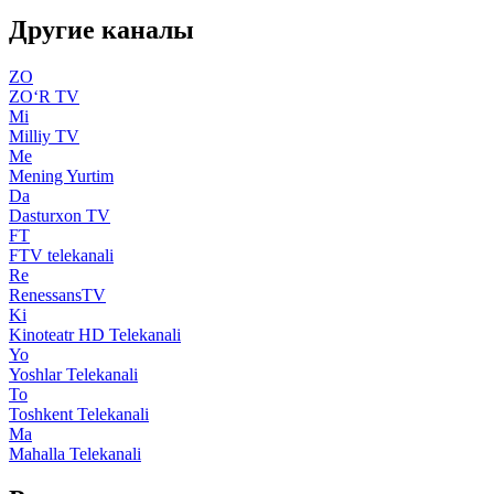
Другие каналы
ZO
ZO‘R TV
Mi
Milliy TV
Me
Mening Yurtim
Da
Dasturxon TV
FT
FTV telekanali
Re
RenessansTV
Ki
Kinoteatr HD Telekanali
Yo
Yoshlar Telekanali
To
Toshkent Telekanali
Ma
Mahalla Telekanali