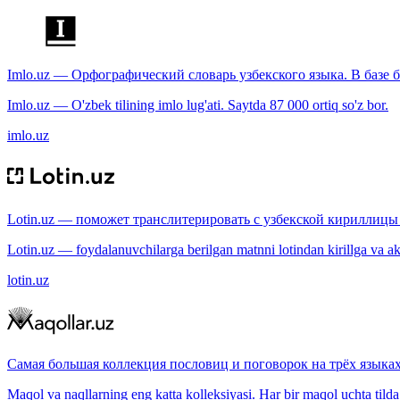
Imlo.uz — Орфографический словарь узбекского языка. В базе б
Imlo.uz — O'zbek tilining imlo lug'ati. Saytda 87 000 ortiq so'z bor.
imlo.uz
Lotin.uz — поможет транслитерировать с узбекской кириллицы 
Lotin.uz — foydalanuvchilarga berilgan matnni lotindan kirillga va aksi
lotin.uz
Самая большая коллекция пословиц и поговорок на трёх языках
Maqol va naqllarning eng katta kolleksiyasi. Har bir maqol uchta tilda (