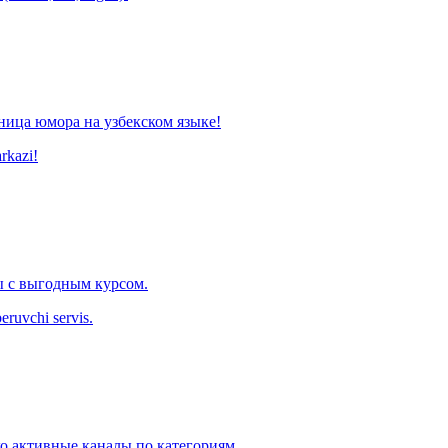
ница юмора на узбекском языке!
arkazi!
 с выгодным курсом.
eruvchi servis.
ко активные каналы по категориям.