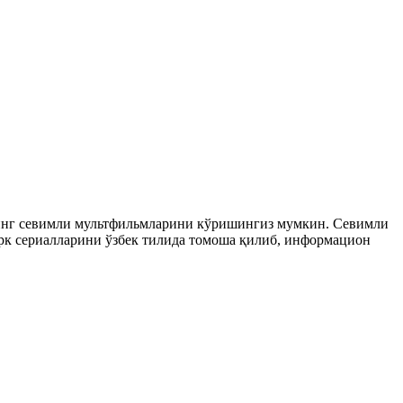
рнинг севимли мультфильмларини кўришингиз мумкин. Севимли
 турк сериалларини ўзбек тилида томоша қилиб, информацион