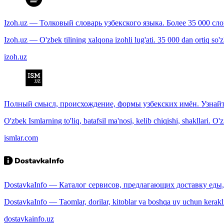
Izoh.uz — Толковый словарь узбекского языка. Более 35 000 сл
Izoh.uz — O'zbek tilining xalqona izohli lug'ati. 35 000 dan ortiq so'zla
izoh.uz
Полный смысл, происхождение, формы узбекских имён. Узнайт
O'zbek Ismlarning to'liq, batafsil ma'nosi, kelib chiqishi, shakllari. O'
ismlar.com
DostavkaInfo — Каталог сервисов, предлагающих доставку еды, 
DostavkaInfo — Taomlar, dorilar, kitoblar va boshqa uy uchun kerakli b
dostavkainfo.uz