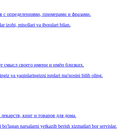
ов с определениями, примерами и фразами.
r izohi, misollari va iboralari bilan.
е смысл своего имени и имён близких.
zingiz va yaqinlaringizni ismlari ma'nosini bilib oling.
лекарств, книг и товаров для дома.
o'lagan narsalarni yetkazib berish xizmatlari bor servislar.