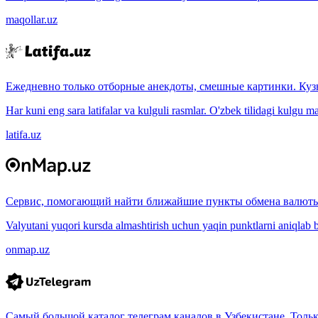
maqollar.uz
Ежедневно только отборные анекдоты, смешные картинки. Куз
Har kuni eng sara latifalar va kulguli rasmlar. O'zbek tilidagi kulgu m
latifa.uz
Сервис, помогающий найти ближайшие пункты обмена валюты
Valyutani yuqori kursda almashtirish uchun yaqin punktlarni aniqlab b
onmap.uz
Самый большой каталог телеграм каналов в Узбекистане. Толь