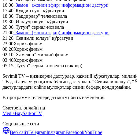
16:00
"Замон" (жонли эфир) информацион дастури
17:40
"Кулдир гуп" кўрсатуви
18:30
"Тақдирлар" теленовелла
19:30
"Илк учрашув" кўрсатуви
20:00
"Тугун" сериал-новелла
21:00
"Замон" (жонли эфир) информацион дастури
21:20
"Севимли юлдуз" кўрсатуви
23:00
Хориж фильм
00:20
Хориж фильм
02:10
"Хамелон" миллий фильм
03:40
Хориж фильм
05:15
"Тугун" сериал-новелла (такрор)
Sevimli TV – қизиқарли дастурлар, ҳажвий кўрсатувлар, милл
ТВ да барча учун қизиқ бўлган дастурлар: “Севимли юлдуз”, “Ў
дастурлардаги online мулоқотлар сизни бефарқ қолдирмайди.
В программе телепередач могут быть изменения.
Смотреть онлайн на
MediaBay
SarkorTV
Социальные сети
Веб-сайт
Telegram
Instagram
Facebook
YouTube