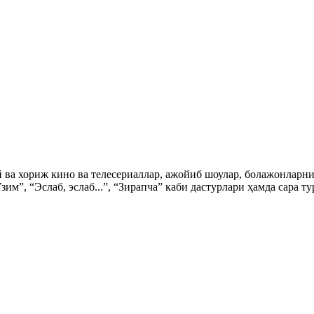
ий ва хориж кино ва телесериаллар, ажойиб шоулар, болажонла
зим”, “Эслаб, эслаб...”, “Зирапча” каби дастурлари ҳамда сара