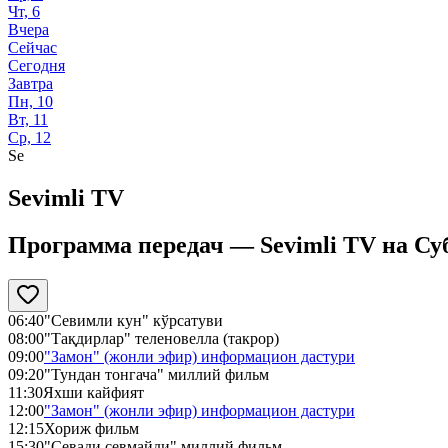
Чт, 6
Вчера
Сейчас
Сегодня
Завтра
Пн, 10
Вт, 11
Ср, 12
Se
Sevimli TV
Программа передач —
Sevimli TV
на
Суб
06:40
"Севимли кун" кўрсатуви
08:00
"Тақдирлар" теленовелла (такрор)
09:00
"Замон" (жонли эфир) информацион дастури
09:20
"Тундан тонгача" миллий фильм
11:30
Яхши кайфият
12:00
"Замон" (жонли эфир) информацион дастури
12:15
Хориж фильм
15:30
"Севади севмайди" миллий фильм