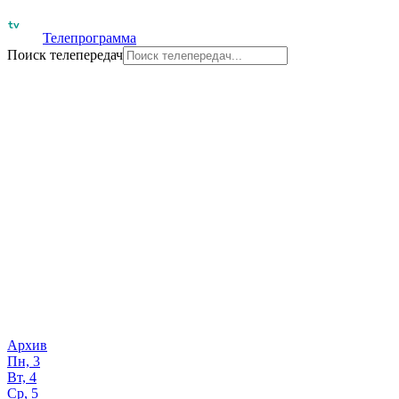
Телепрограмма
Поиск телепередач
Архив
Пн, 3
Вт, 4
Ср, 5