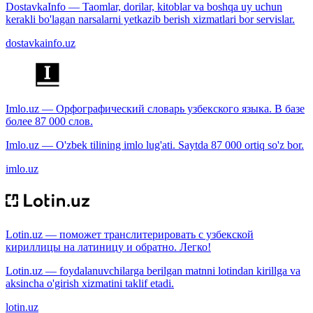
DostavkaInfo — Taomlar, dorilar, kitoblar va boshqa uy uchun
kerakli bo'lagan narsalarni yetkazib berish xizmatlari bor servislar.
dostavkainfo.uz
Imlo.uz — Орфографический словарь узбекского языка. В базе
более 87 000 слов.
Imlo.uz — O'zbek tilining imlo lug'ati. Saytda 87 000 ortiq so'z bor.
imlo.uz
Lotin.uz — поможет транслитерировать с узбекской
кириллицы на латиницу и обратно. Легко!
Lotin.uz — foydalanuvchilarga berilgan matnni lotindan kirillga va
aksincha o'girish xizmatini taklif etadi.
lotin.uz