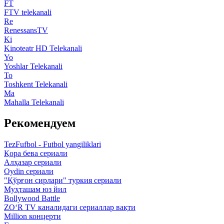
FT
FTV telekanali
Re
RenessansTV
Ki
Kinoteatr HD Telekanali
Yo
Yoshlar Telekanali
To
Toshkent Telekanali
Ma
Mahalla Telekanali
Рекомендуем
TezFufbol - Futbol yangiliklari
Қора бева сериали
Алҳазар сериали
Oydin сериали
"Қўрғон сирлари" туркия сериали
Муҳташам юз йил
Bollywood Battle
ZO‘R TV каналидаги сериаллар вақти
Million концерти