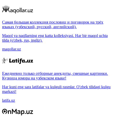
Самая большая коллекция пословиц и поговорок на трёх
языках (узбекский, русский, английский).
Maqol va naqllarning eng katta kolleksiyasi. Har bir maqol uchta
tilda (o'zbek, rus, ingliz).
maqollar.uz
Ежедневно только отборные анекдоты, смешные картинки.
Кузница юмора на узбекском языке!
Har kuni eng sara latifalar va kulguli rasmlar. O'zbek tilidagi kulgu
markazi!
latifa.uz