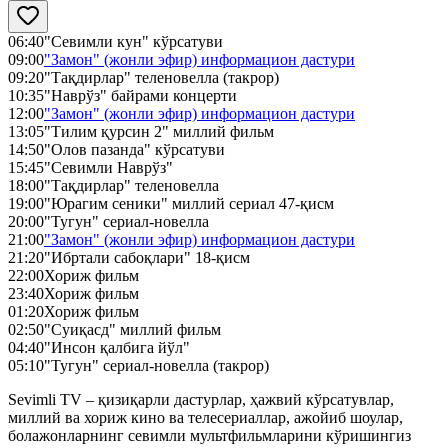
06:40
"Севимли кун" кўрсатуви
09:00
"Замон" (жонли эфир) информацион дастури
09:20
"Тақдирлар" теленовелла (такрор)
10:35
"Наврўз" байрами концерти
12:00
"Замон" (жонли эфир) информацион дастури
13:05
"Тилим қурсин 2" миллий фильм
14:50
"Олов пазанда" кўрсатуви
15:45
"Севимли Наврўз"
18:00
"Тақдирлар" теленовелла
19:00
"Юрагим сеники" миллий сериал 47-қисм
20:00
"Тугун" сериал-новелла
21:00
"Замон" (жонли эфир) информацион дастури
21:20
"Ибртали сабоқлари" 18-қисм
22:00
Хориж фильм
23:40
Хориж фильм
01:20
Хориж фильм
02:50
"Суиқасд" миллий фильм
04:40
"Инсон қалбига йўл"
05:10
"Тугун" сериал-новелла (такрор)
Sevimli TV – қизиқарли дастурлар, ҳажвий кўрсатувлар,
миллий ва хориж кино ва телесериаллар, ажойиб шоулар,
болажонларнинг севимли мультфильмларини кўришингиз