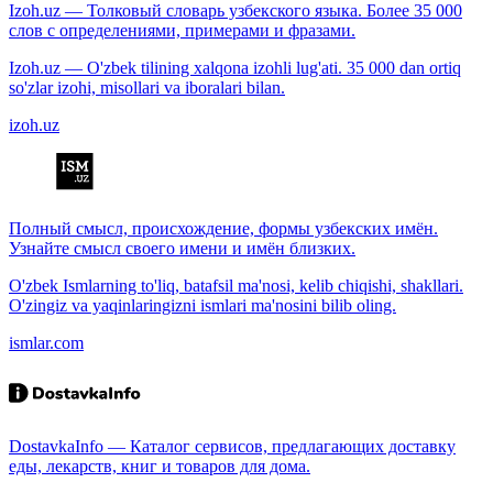
Izoh.uz — Толковый словарь узбекского языка. Более 35 000
слов с определениями, примерами и фразами.
Izoh.uz — O'zbek tilining xalqona izohli lug'ati. 35 000 dan ortiq
so'zlar izohi, misollari va iboralari bilan.
izoh.uz
Полный смысл, происхождение, формы узбекских имён.
Узнайте смысл своего имени и имён близких.
O'zbek Ismlarning to'liq, batafsil ma'nosi, kelib chiqishi, shakllari.
O'zingiz va yaqinlaringizni ismlari ma'nosini bilib oling.
ismlar.com
DostavkaInfo — Каталог сервисов, предлагающих доставку
еды, лекарств, книг и товаров для дома.