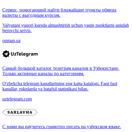
Сервис, помогающий найти ближайшие пункты обмена
валюты с выгодным курсом.
Valyutani yuqori kursda almashtirish uchun yaqin punktlarni aniqlab
beruvchi servis.
onmap.uz
Самый большой каталог телеграм каналов в Узбекистане.
Только активные каналы по категориям.
O'zbekcha telegram kanallarining eng katta katalogi. Faqt faol
kanallar, ruknlarda va batafsil statistikasi bilan.
uztelegram.com
С нами вы научитесь грамотно писать на узбекском языке.