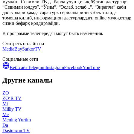
мумкин. Севимли ТВ да барча учун қизиқ бўлган дастурлар:
“Севимли юлдуз”, “Ўзим”, “Эслаб, эслаб...”, “Зирапча” каби
дастурлари ҳамда сара турк сериалларини ўзбек тилида
томоша қилиб, информацион дастурлардаги online мулоқотлар
сизни бефарқ қолдирмайди.
В программе телепередач могут быть изменения.
Смотреть онлайн на
MediaBay
SarkorTV
Социальные сети
Веб-сайт
Telegram
Instagram
Facebook
YouTube
Другие каналы
ZO
ZO‘R TV
Mi
Milliy TV
Me
Mening Yurtim
Da
Dasturxon TV