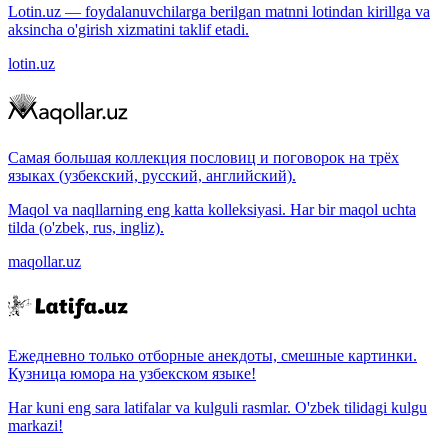
Lotin.uz — foydalanuvchilarga berilgan matnni lotindan kirillga va
aksincha o'girish xizmatini taklif etadi.
lotin.uz
Самая большая коллекция пословиц и поговорок на трёх
языках (узбекский, русский, английский).
Maqol va naqllarning eng katta kolleksiyasi. Har bir maqol uchta
tilda (o'zbek, rus, ingliz).
maqollar.uz
Ежедневно только отборные анекдоты, смешные картинки.
Кузница юмора на узбекском языке!
Har kuni eng sara latifalar va kulguli rasmlar. O'zbek tilidagi kulgu
markazi!