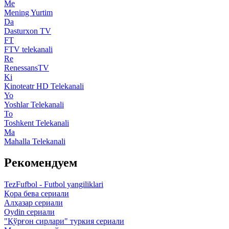
Me
Mening Yurtim
Da
Dasturxon TV
FT
FTV telekanali
Re
RenessansTV
Ki
Kinoteatr HD Telekanali
Yo
Yoshlar Telekanali
To
Toshkent Telekanali
Ma
Mahalla Telekanali
Рекомендуем
TezFufbol - Futbol yangiliklari
Қора бева сериали
Алҳазар сериали
Oydin сериали
"Қўрғон сирлари" туркия сериали