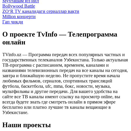
Муҳташам юз йил
Bollywood Battle
ZO‘R TV каналидаги сериаллар вақти
Million концерти
Гап чиқди
О проекте TvInfo — Телепрограмма
онлайн
TVinfo.uz — Программа передач всех популярных частных и
государственных телеканалов Узбекистана. Только актуальная
ТВ-программа с расписанием, временем, каналами и
названиями телевизионных передач на все каналы на сегодня,
завтра и ближайшую неделю. Не пропустите время начала
любимых фильмов, сериалов, спортивных трансляций
футбола, баскетбола, ufc, mma, бокс, новости, музыка,
мультфильмы и другие передачи. Для вашего удобства на
сайте все ТВ каналы имеют ссылку на просмотр online, вы
всегда будете знать где смотреть онлайн в прямом эфире
бесплатно или платно лучшие тв каналы вещающие в
Узбекистане.
Наши проекты