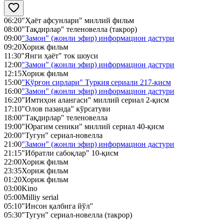
06:20
"Ҳаёт афсунлари" миллий фильм
08:00
"Тақдирлар" теленовелла (такрор)
09:00
"Замон" (жонли эфир) информацион дастури
09:20
Хориж фильм
11:30
"Янги ҳаёт" ток шоуси
12:00
"Замон" (жонли эфир) информацион дастури
12:15
Хориж фильм
15:00
"Қўрғон сирлари" Туркия сериали 217-қисм
16:00
"Замон" (жонли эфир) информацион дастури
16:20
"Имтиҳон алангаси" миллий сериал 2-қисм
17:10
"Олов пазанда" кўрсатуви
18:00
"Тақдирлар" теленовелла
19:00
"Юрагим сеники" миллий сериал 40-қисм
20:00
"Тугун" сериал-новелла
21:00
"Замон" (жонли эфир) информацион дастури
21:15
"Ибратли сабоқлар" 10-қисм
22:00
Хориж фильм
23:35
Хориж фильм
01:20
Хориж фильм
03:00
Kino
05:00
Milliy serial
05:10
"Инсон қалбига йўл"
05:30
"Тугун" сериал-новелла (такрор)