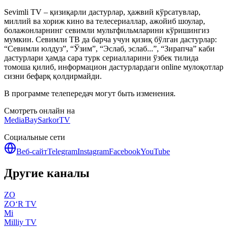
Sevimli TV – қизиқарли дастурлар, ҳажвий кўрсатувлар,
миллий ва хориж кино ва телесериаллар, ажойиб шоулар,
болажонларнинг севимли мультфильмларини кўришингиз
мумкин. Севимли ТВ да барча учун қизиқ бўлган дастурлар:
“Севимли юлдуз”, “Ўзим”, “Эслаб, эслаб...”, “Зирапча” каби
дастурлари ҳамда сара турк сериалларини ўзбек тилида
томоша қилиб, информацион дастурлардаги online мулоқотлар
сизни бефарқ қолдирмайди.
В программе телепередач могут быть изменения.
Смотреть онлайн на
MediaBay
SarkorTV
Социальные сети
Веб-сайт
Telegram
Instagram
Facebook
YouTube
Другие каналы
ZO
ZO‘R TV
Mi
Milliy TV