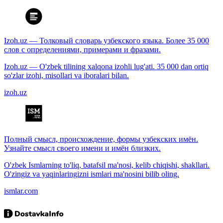
Izoh.uz — Толковый словарь узбекского языка. Более 35 000
слов с определениями, примерами и фразами.
Izoh.uz — O'zbek tilining xalqona izohli lug'ati. 35 000 dan ortiq
so'zlar izohi, misollari va iboralari bilan.
izoh.uz
Полный смысл, происхождение, формы узбекских имён.
Узнайте смысл своего имени и имён близких.
O'zbek Ismlarning to'liq, batafsil ma'nosi, kelib chiqishi, shakllari.
O'zingiz va yaqinlaringizni ismlari ma'nosini bilib oling.
ismlar.com