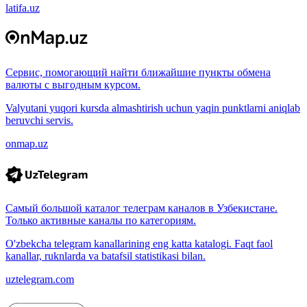
latifa.uz
Сервис, помогающий найти ближайшие пункты обмена
валюты с выгодным курсом.
Valyutani yuqori kursda almashtirish uchun yaqin punktlarni aniqlab
beruvchi servis.
onmap.uz
Самый большой каталог телеграм каналов в Узбекистане.
Только активные каналы по категориям.
O'zbekcha telegram kanallarining eng katta katalogi. Faqt faol
kanallar, ruknlarda va batafsil statistikasi bilan.
uztelegram.com