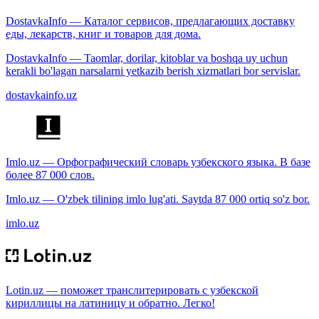
DostavkaInfo — Каталог сервисов, предлагающих доставку
еды, лекарств, книг и товаров для дома.
DostavkaInfo — Taomlar, dorilar, kitoblar va boshqa uy uchun
kerakli bo'lagan narsalarni yetkazib berish xizmatlari bor servislar.
dostavkainfo.uz
Imlo.uz — Орфографический словарь узбекского языка. В базе
более 87 000 слов.
Imlo.uz — O'zbek tilining imlo lug'ati. Saytda 87 000 ortiq so'z bor.
imlo.uz
Lotin.uz — поможет транслитерировать с узбекской
кириллицы на латиницу и обратно. Легко!