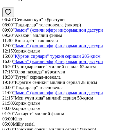
06:40
"Севимли кун" кўрсатуви
08:00
"Тақдирлар" теленовелла (такрор)
09:00
"Замон" (жонли эфир) информацион дастури
09:20
"Акахон" миллий фильм
11:30
"Янги ҳаёт" ток шоуси
12:00
"Замон" (жонли эфир) информацион дастури
12:15
Хориж фильм
15:00
"Қўрғон сирлари" туркия сериали 205-қисм
16:00
"Замон" (жонли эфир) информацион дастури
16:20
"Гуноҳлар сояси" миллий сериал 62-қисм
17:15
"Олов пазанда" кўрсатуви
18:30
"Тугун" сериал-новелла
19:10
"Юрагим сеники" миллий сериал 28-қисм
20:00
"Тақдирлар" теленовелла
21:00
"Замон" (жонли эфир) информацион дастури
21:15
"Мен учун яша" миллий сериал 58-қисм
21:50
Хориж фильм
00:00
Хориж фильм
01:30
"Аккаунт" миллий фильм
03:00
Kino
05:00
Milliy serial
05:00
"Гуноҳлар сояси" миллий сериал (такрор)