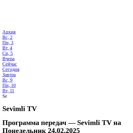
Архив
Вс, 2
Пн, 3
Вт, 4
Ср, 5
Вчера
Сейчас
Сегодня
Завтра
Вс, 9
Пн, 10
Вт, 11
Se
Sevimli TV
Программа передач —
Sevimli TV
на
Понедельник 24.02.2025