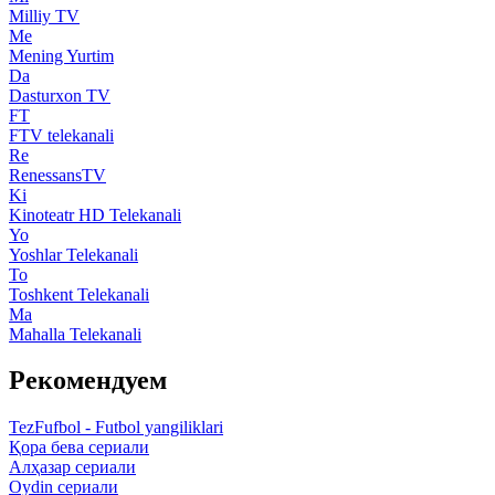
Milliy TV
Me
Mening Yurtim
Da
Dasturxon TV
FT
FTV telekanali
Re
RenessansTV
Ki
Kinoteatr HD Telekanali
Yo
Yoshlar Telekanali
To
Toshkent Telekanali
Ma
Mahalla Telekanali
Рекомендуем
TezFufbol - Futbol yangiliklari
Қора бева сериали
Алҳазар сериали
Oydin сериали