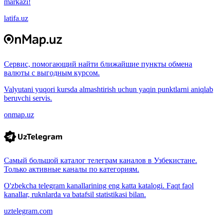
markazi!
latifa.uz
Сервис, помогающий найти ближайшие пункты обмена
валюты с выгодным курсом.
Valyutani yuqori kursda almashtirish uchun yaqin punktlarni aniqlab
beruvchi servis.
onmap.uz
Самый большой каталог телеграм каналов в Узбекистане.
Только активные каналы по категориям.
O'zbekcha telegram kanallarining eng katta katalogi. Faqt faol
kanallar, ruknlarda va batafsil statistikasi bilan.
uztelegram.com