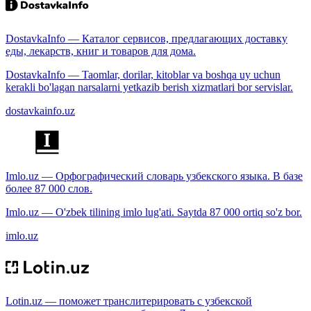
DostavkaInfo — Каталог сервисов, предлагающих доставку
еды, лекарств, книг и товаров для дома.
DostavkaInfo — Taomlar, dorilar, kitoblar va boshqa uy uchun
kerakli bo'lagan narsalarni yetkazib berish xizmatlari bor servislar.
dostavkainfo.uz
Imlo.uz — Орфографический словарь узбекского языка. В базе
более 87 000 слов.
Imlo.uz — O'zbek tilining imlo lug'ati. Saytda 87 000 ortiq so'z bor.
imlo.uz
Lotin.uz — поможет транслитерировать с узбекской