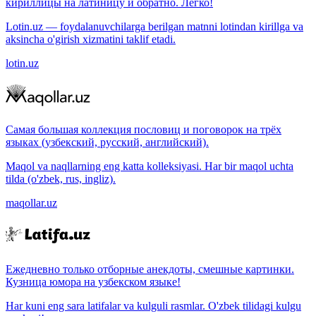
кириллицы на латиницу и обратно. Легко!
Lotin.uz — foydalanuvchilarga berilgan matnni lotindan kirillga va
aksincha o'girish xizmatini taklif etadi.
lotin.uz
Самая большая коллекция пословиц и поговорок на трёх
языках (узбекский, русский, английский).
Maqol va naqllarning eng katta kolleksiyasi. Har bir maqol uchta
tilda (o'zbek, rus, ingliz).
maqollar.uz
Ежедневно только отборные анекдоты, смешные картинки.
Кузница юмора на узбекском языке!
Har kuni eng sara latifalar va kulguli rasmlar. O'zbek tilidagi kulgu