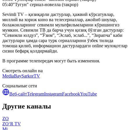
05:40
"Тугун" сериал-новелла (такрор)
Sevimli TV – қизиқарли дастурлар, ҳажвий кўрсатувлар,
миллий ва хориж кино ва телесериаллар, ажойиб шоулар,
болажонларнинг севимли мультфильмларини кўришингиз
мумкин. Севимли ТВ да барча учун қизиқ бўлган дастурлар:
“Севимли юлдуз”, “Ўзим”, “Эслаб, эслаб...”, “Зирапча” каби
дастурлари ҳамда сара турк сериалларини ўзбек тилида
томоша қилиб, информацион дастурлардаги online мулоқотлар
сизни бефарқ қолдирмайди.
В программе телепередач могут быть изменения.
Смотреть онлайн на
MediaBay
SarkorTV
Социальные сети
Веб-сайт
Telegram
Instagram
Facebook
YouTube
Другие каналы
ZO
ZO‘R TV
Mi