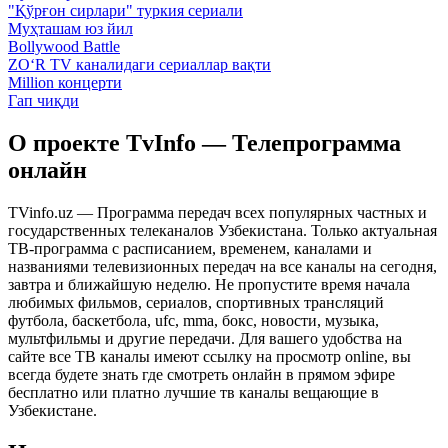
"Қўрғон сирлари" туркия сериали
Муҳташам юз йил
Bollywood Battle
ZO‘R TV каналидаги сериаллар вақти
Million концерти
Гап чиқди
О проекте TvInfo — Телепрограмма
онлайн
TVinfo.uz — Программа передач всех популярных частных и
государственных телеканалов Узбекистана. Только актуальная
ТВ-программа с расписанием, временем, каналами и
названиями телевизионных передач на все каналы на сегодня,
завтра и ближайшую неделю. Не пропустите время начала
любимых фильмов, сериалов, спортивных трансляций
футбола, баскетбола, ufc, mma, бокс, новости, музыка,
мультфильмы и другие передачи. Для вашего удобства на
сайте все ТВ каналы имеют ссылку на просмотр online, вы
всегда будете знать где смотреть онлайн в прямом эфире
бесплатно или платно лучшие тв каналы вещающие в
Узбекистане.