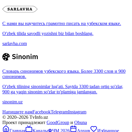
С нами вы научитесь грамотно писать на узбекском языке.
O'zbek tilida savodli yozishni biz bilan boshlang.
sarlavha.com
Словарь синонимов узбекского языка. Более 3300 слов и 900
синонимов.
O'zbek tilining sinonimlar lug'ati. Saytda 3300 tadan ortiq so'zlar,
900 ga yaqin sinonim so'zlar to'plamiga jamlangan.
sinonim.uz
Напишите нам
Facebook
Telegram
Instagram
© 2020–
2026
TvInfo.uz
Проект принадлежит
GoodGroup
и
Obuna
Главная
Каналы
⚽
ЧМ 2026
Архив
Избранное