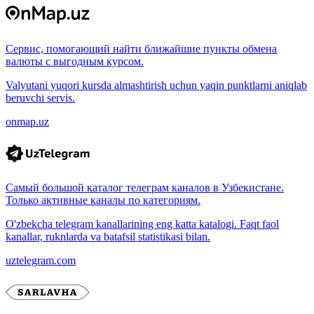
Сервис, помогающий найти ближайшие пункты обмена
валюты с выгодным курсом.
Valyutani yuqori kursda almashtirish uchun yaqin punktlarni aniqlab
beruvchi servis.
onmap.uz
Самый большой каталог телеграм каналов в Узбекистане.
Только активные каналы по категориям.
O'zbekcha telegram kanallarining eng katta katalogi. Faqt faol
kanallar, ruknlarda va batafsil statistikasi bilan.
uztelegram.com