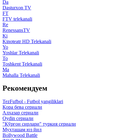
Da
Dasturxon TV
FT
FTV telekanali
Re
RenessansTV
Ki
Kinoteatr HD Telekanali
Yo
Yoshlar Telekanali
To
Toshkent Telekanali
Ma
Mahalla Telekanali
Рекомендуем
TezFufbol - Futbol yangiliklari
Қора бева сериали
Алҳазар сериали
Oydin сериали
"Қўрғон сирлари" туркия сериали
Муҳташам юз йил
Bollywood Battle