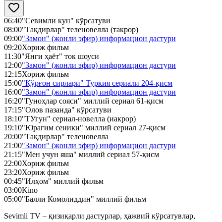
06:40
"Севимли кун" кўрсатуви
08:00
"Тақдирлар" теленовелла (такрор)
09:00
"Замон" (жонли эфир) информацион дастури
09:20
Хориж фильм
11:30
"Янги ҳаёт" ток шоуси
12:00
"Замон" (жонли эфир) информацион дастури
12:15
Хориж фильм
15:00
"Қўрғон сирлари" Туркия сериали 204-қисм
16:00
"Замон" (жонли эфир) информацион дастури
16:20
"Гуноҳлар сояси" миллий сериал 61-қисм
17:15
"Олов пазанда" кўрсатуви
18:10
"ТУгун" сериал-новелла (иакрор)
19:10
"Юрагим сеники" миллий сериал 27-қисм
20:00
"Тақдирлар" теленовелла
21:00
"Замон" (жонли эфир) информацион дастури
21:15
"Мен учун яша" миллий сериал 57-қисм
22:00
Хориж фильм
23:20
Хориж фильм
00:45
"Илҳом" миллий фильм
03:00
Kino
05:00
"Балли Комолиддин" миллий фильм
Sevimli TV – қизиқарли дастурлар, ҳажвий кўрсатувлар,