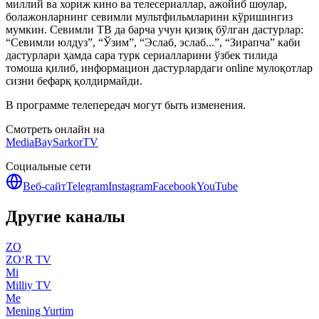
миллий ва хориж кино ва телесериаллар, ажойиб шоулар,
болажонларнинг севимли мультфильмларини кўришингиз
мумкин. Севимли ТВ да барча учун қизиқ бўлган дастурлар:
“Севимли юлдуз”, “Ўзим”, “Эслаб, эслаб...”, “Зирапча” каби
дастурлари ҳамда сара турк сериалларини ўзбек тилида
томоша қилиб, информацион дастурлардаги online мулоқотлар
сизни бефарқ қолдирмайди.
В программе телепередач могут быть изменения.
Смотреть онлайн на
MediaBay
SarkorTV
Социальные сети
Веб-сайт
Telegram
Instagram
Facebook
YouTube
Другие каналы
ZO
ZO‘R TV
Mi
Milliy TV
Me
Mening Yurtim