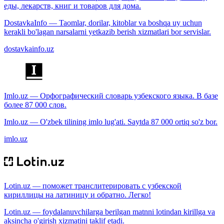
еды, лекарств, книг и товаров для дома.
DostavkaInfo — Taomlar, dorilar, kitoblar va boshqa uy uchun
kerakli bo'lagan narsalarni yetkazib berish xizmatlari bor servislar.
dostavkainfo.uz
Imlo.uz — Орфографический словарь узбекского языка. В базе
более 87 000 слов.
Imlo.uz — O'zbek tilining imlo lug'ati. Saytda 87 000 ortiq so'z bor.
imlo.uz
Lotin.uz — поможет транслитерировать с узбекской
кириллицы на латиницу и обратно. Легко!
Lotin.uz — foydalanuvchilarga berilgan matnni lotindan kirillga va
aksincha o'girish xizmatini taklif etadi.