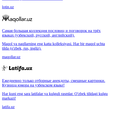
lotin.uz
Самая большая коллекция пословиц и поговорок на трёх
языках (узбекский, русский, английский).
Maqol va naqllarning eng katta kolleksiyasi. Har bir maqol uchta
tilda (o'zbek, rus, ingliz).
maqollar.uz
Ежедневно только отборные анекдоты, смешные картинки.
Кузница юмора на узбекском языке!
Har kuni eng sara latifalar va kulguli rasmlar. O'zbek tilidagi kulgu
markazi!
latifa.uz