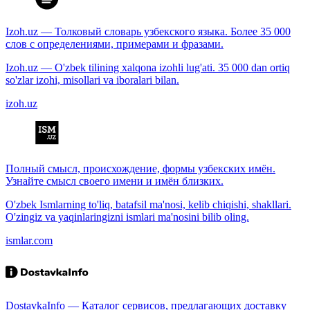
Izoh.uz — Толковый словарь узбекского языка. Более 35 000
слов с определениями, примерами и фразами.
Izoh.uz — O'zbek tilining xalqona izohli lug'ati. 35 000 dan ortiq
so'zlar izohi, misollari va iboralari bilan.
izoh.uz
Полный смысл, происхождение, формы узбекских имён.
Узнайте смысл своего имени и имён близких.
O'zbek Ismlarning to'liq, batafsil ma'nosi, kelib chiqishi, shakllari.
O'zingiz va yaqinlaringizni ismlari ma'nosini bilib oling.
ismlar.com
DostavkaInfo — Каталог сервисов, предлагающих доставку