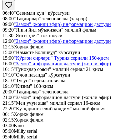
06:40
"Севимли кун" кўрсатуви
08:00
"Тақдирлар" теленовелла (такрор)
09:00
"Замон" (жонли эфир) информацион дастури
09:20
"Янги йил мўъжизаси" миллий фильм
11:30
"Янги ҳаёт" ток шоуси
12:00
"Замон" (жонли эфир) информацион дастури
12:15
Хориж фильм
15:00
"Намасте Болливуд" кўрсатуви
15:00
"Қўрғон сирлари" Туркия сериали 150-қисм
16:00
"Замон" информацион дастури (жонли эфир)
16:15
"Гуноҳлар сояси" миллий сериал 21-қисм
17:10
"Олов пазанда" кўрсатуви
18:10
"Тугун" сериал-новелла
19:10
"Қизим" 168-қисм
20:00
"Тақдирлар" теленовелла
21:00
"Замон" информацион дастури (жонли эфир)
21:15
"Мен учун яша" миллий сериал 16-қисм
22:20
"Қутқаринг севиб қолдим" миллий фильм
00:15
Хориж фильм
02:15
Хориж фильм
03:00
Kino
05:00
Milliy serial
05:40
Milliy serial