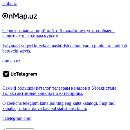
latifa.uz
Сервис, помогающий найти ближайшие пункты обмена
валюты с выгодным курсом.
Valyutani yuqori kursda almashtirish uchun yaqin punktlarni aniqlab
beruvchi servis.
onmap.uz
Самый большой каталог телеграм каналов в Узбекистане.
Только активные каналы по категориям.
O'zbekcha telegram kanallarining eng katta katalogi. Faqt faol
kanallar, ruknlarda va batafsil statistikasi bilan.
uztelegram.com