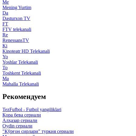
Me
Mening Yurtim
Da
Dasturxon TV
FT
FTV telekanali
Re
RenessansTV
Ki
Kinoteatr HD Telekanali
Yo
Yoshlar Telekanali
To
Toshkent Telekanali
Ma
Mahalla Telekanali
Рекомендуем
TezFufbol - Futbol yangiliklari
Қора бева сериали
Алҳазар сериали
Oydin сериали
"Қўрғон сирлари" туркия сериали