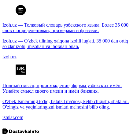
Izoh.uz — Толковый словарь узбекского языка. Более 35 000
слов с определениями, примерами и фразами.
Izoh.uz — O'zbek tilining xalqona izohli lug'ati. 35 000 dan ortiq
so'zlar izohi, misollari va iboralari bilan.
izoh.uz
Полный смысл, происхождение, формы узбекских имён.
Узнайте смысл своего имени и имён близких.
O'zbek Ismlarning to'liq, batafsil ma'nosi, kelib chiqishi, shakllari.
O'zingiz va yaqinlaringizni ismlari ma'nosini bilib oling.
ismlar.com