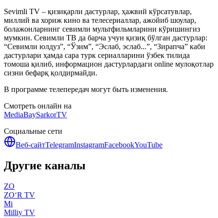
Sevimli TV – қизиқарли дастурлар, ҳажвий кўрсатувлар,
миллий ва хориж кино ва телесериаллар, ажойиб шоулар,
болажонларнинг севимли мультфильмларини кўришингиз
мумкин. Севимли ТВ да барча учун қизиқ бўлган дастурлар:
“Севимли юлдуз”, “Ўзим”, “Эслаб, эслаб...”, “Зирапча” каби
дастурлари ҳамда сара турк сериалларини ўзбек тилида
томоша қилиб, информацион дастурлардаги online мулоқотлар
сизни бефарқ қолдирмайди.
В программе телепередач могут быть изменения.
Смотреть онлайн на
MediaBay
SarkorTV
Социальные сети
Веб-сайт
Telegram
Instagram
Facebook
YouTube
Другие каналы
ZO
ZO‘R TV
Mi
Milliy TV