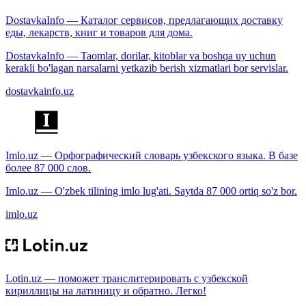
DostavkaInfo — Каталог сервисов, предлагающих доставку
еды, лекарств, книг и товаров для дома.
DostavkaInfo — Taomlar, dorilar, kitoblar va boshqa uy uchun
kerakli bo'lagan narsalarni yetkazib berish xizmatlari bor servislar.
dostavkainfo.uz
Imlo.uz — Орфографический словарь узбекского языка. В базе
более 87 000 слов.
Imlo.uz — O'zbek tilining imlo lug'ati. Saytda 87 000 ortiq so'z bor.
imlo.uz
Lotin.uz — поможет транслитерировать с узбекской
кириллицы на латиницу и обратно. Легко!