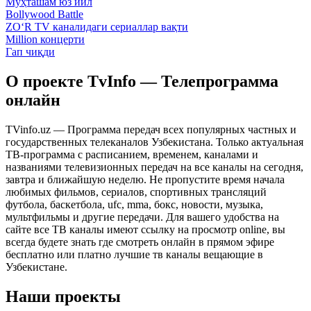
Муҳташам юз йил
Bollywood Battle
ZO‘R TV каналидаги сериаллар вақти
Million концерти
Гап чиқди
О проекте TvInfo — Телепрограмма
онлайн
TVinfo.uz — Программа передач всех популярных частных и
государственных телеканалов Узбекистана. Только актуальная
ТВ-программа с расписанием, временем, каналами и
названиями телевизионных передач на все каналы на сегодня,
завтра и ближайшую неделю. Не пропустите время начала
любимых фильмов, сериалов, спортивных трансляций
футбола, баскетбола, ufc, mma, бокс, новости, музыка,
мультфильмы и другие передачи. Для вашего удобства на
сайте все ТВ каналы имеют ссылку на просмотр online, вы
всегда будете знать где смотреть онлайн в прямом эфире
бесплатно или платно лучшие тв каналы вещающие в
Узбекистане.
Наши проекты