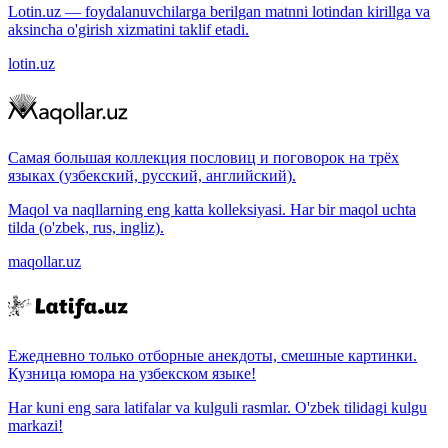
Lotin.uz — foydalanuvchilarga berilgan matnni lotindan kirillga va
aksincha o'girish xizmatini taklif etadi.
lotin.uz
Самая большая коллекция пословиц и поговорок на трёх
языках (узбекский, русский, английский).
Maqol va naqllarning eng katta kolleksiyasi. Har bir maqol uchta
tilda (o'zbek, rus, ingliz).
maqollar.uz
Ежедневно только отборные анекдоты, смешные картинки.
Кузница юмора на узбекском языке!
Har kuni eng sara latifalar va kulguli rasmlar. O'zbek tilidagi kulgu
markazi!