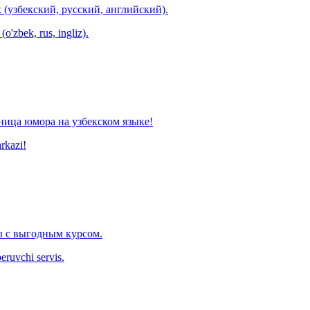
 (узбекский, русский, английский).
o'zbek, rus, ingliz).
ница юмора на узбекском языке!
arkazi!
 с выгодным курсом.
eruvchi servis.