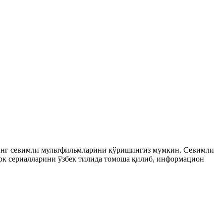
рнинг севимли мультфильмларини кўришингиз мумкин. Севимли
 турк сериалларини ўзбек тилида томоша қилиб, информацион