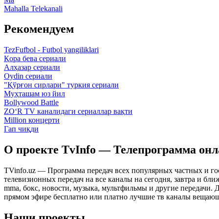
Mahalla Telekanali
Рекомендуем
TezFufbol - Futbol yangiliklari
Қора бева сериали
Алҳазар сериали
Oydin сериали
"Қўрғон сирлари" туркия сериали
Муҳташам юз йил
Bollywood Battle
ZO‘R TV каналидаги сериаллар вақти
Million концерти
Гап чиқди
О проекте TvInfo — Телепрограмма он
TVinfo.uz — Программа передач всех популярных частных и го
телевизионных передач на все каналы на сегодня, завтра и бл
mma, бокс, новости, музыка, мультфильмы и другие передачи. Дл
прямом эфире бесплатно или платно лучшие тв каналы вещающ
Наши проекты