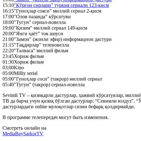
15:10
"Қўрғон сирлари" туркия сериали 123-қисм
16:15
"Гуноҳлар сояси" миллий сериал 2-қисм
17:00
"Олов пазанда" кўрсатуви
18:00
"Тугун" сериал-новелла
19:00
"Қизим" миллий сериал 149-қисм
20:00
"Янги ҳаёт" ток шоуси
21:00
"Замон" (жонли эфир) информацион дастури
21:15
"Тақдирлар" теленовелла
22:20
"Талваса" миллий фильм
23:45
Хориж фильм
01:30
Хориж фильм
03:00
Kino
05:00
Milliy serial
05:00
"Гуноҳлар соси" (такрор) миллий сериал
05:40
"Тугун" (такрор) сериал-новелла
Sevimli TV – қизиқарли дастурлар, ҳажвий кўрсатувлар, милл
ТВ да барча учун қизиқ бўлган дастурлар: “Севимли юлдуз”, “Ў
дастурлардаги online мулоқотлар сизни бефарқ қолдирмайди.
В программе телепередач могут быть изменения.
Смотреть онлайн на
MediaBay
SarkorTV