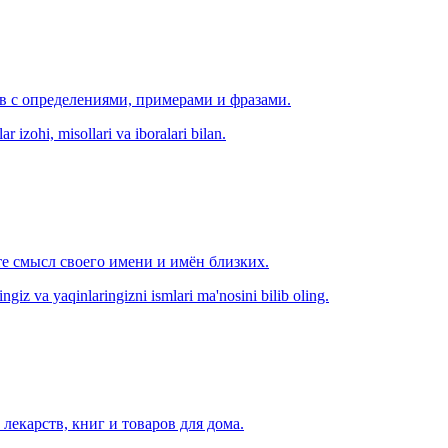
ов с определениями, примерами и фразами.
r izohi, misollari va iboralari bilan.
е смысл своего имени и имён близких.
zingiz va yaqinlaringizni ismlari ma'nosini bilib oling.
лекарств, книг и товаров для дома.