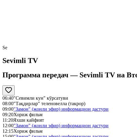
Se
Sevimli TV
Программа передач —
Sevimli TV
на
Вт
06:40
"Севимли кун" кўрсатуви
08:00
"Тақдирлар" теленовелла (такрор)
09:00
"Замон" (жонли эфир) информацион дастури
09:20
Хориж фильм
11:20
Яхши кайфият
12:00
"Замон" (жонли эфир) информацион дастури
12:15
Хориж фильм
15:00
"Замон" (жонли эфир) информацион дастури