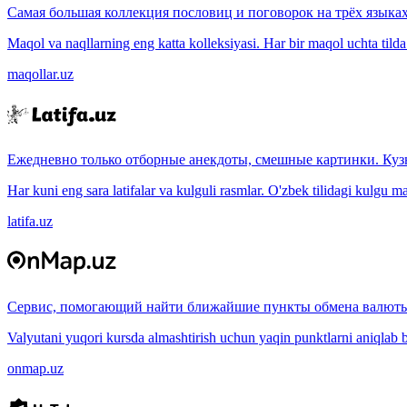
Самая большая коллекция пословиц и поговорок на трёх языках
Maqol va naqllarning eng katta kolleksiyasi. Har bir maqol uchta tilda (
maqollar.uz
Ежедневно только отборные анекдоты, смешные картинки. Куз
Har kuni eng sara latifalar va kulguli rasmlar. O'zbek tilidagi kulgu m
latifa.uz
Сервис, помогающий найти ближайшие пункты обмена валюты
Valyutani yuqori kursda almashtirish uchun yaqin punktlarni aniqlab b
onmap.uz