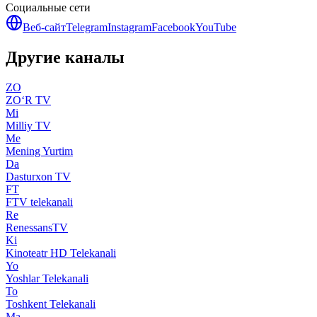
Социальные сети
Веб-сайт
Telegram
Instagram
Facebook
YouTube
Другие каналы
ZO
ZO‘R TV
Mi
Milliy TV
Me
Mening Yurtim
Da
Dasturxon TV
FT
FTV telekanali
Re
RenessansTV
Ki
Kinoteatr HD Telekanali
Yo
Yoshlar Telekanali
To
Toshkent Telekanali
Ma