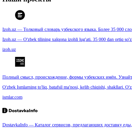
Izoh.uz — Толковый словарь узбекского языка. Более 35 000 сл
Izoh.uz — O'zbek tilining xalqona izohli lug'ati. 35 000 dan ortiq so'zla
izoh.uz
Полный смысл, происхождение, формы узбекских имён. Узнайт
O'zbek Ismlarning to'liq, batafsil ma'nosi, kelib chiqishi, shakllari. O'
ismlar.com
DostavkaInfo — Каталог сервисов, предлагающих доставку еды, 