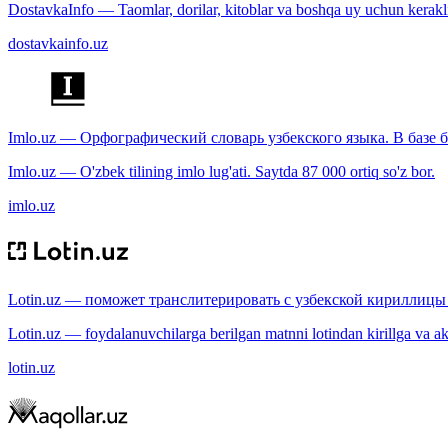
DostavkaInfo — Taomlar, dorilar, kitoblar va boshqa uy uchun kerakli b
dostavkainfo.uz
Imlo.uz — Орфографический словарь узбекского языка. В базе б
Imlo.uz — O'zbek tilining imlo lug'ati. Saytda 87 000 ortiq so'z bor.
imlo.uz
Lotin.uz — поможет транслитерировать с узбекской кириллицы 
Lotin.uz — foydalanuvchilarga berilgan matnni lotindan kirillga va aksi
lotin.uz