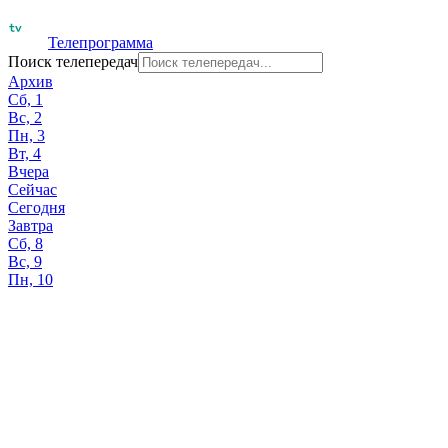
Телепрограмма
Поиск телепередач
Архив
Сб, 1
Вс, 2
Пн, 3
Вт, 4
Вчера
Сейчас
Сегодня
Завтра
Сб, 8
Вс, 9
Пн, 10