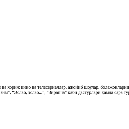
ий ва хориж кино ва телесериаллар, ажойиб шоулар, болажонла
зим”, “Эслаб, эслаб...”, “Зирапча” каби дастурлари ҳамда сара