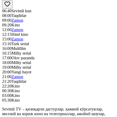
06:40
Sevimli kun
08:00
Taqdirlar
09:00
Zamon
09:20
Kino
12:00
Zamon
12:15
Hind kino
15:00
Zamon
15:10
Turk serial
16:00
Multfilm
16:15
Milliy serial
17:00
Olov pazanda
18:00
Milliy serial
19:00
Milliy serial
20:00
Yangi hayot
21:00
Zamon
21:20
Taqdirlar
22:20
Kino
00:30
Kino
03:00
Kino
05:30
Kino
Sevimli TV – қизиқарли дастурлар, ҳажвий кўрсатувлар,
миллий ва хориж кино ва телесериаллар, ажойиб шоулар,