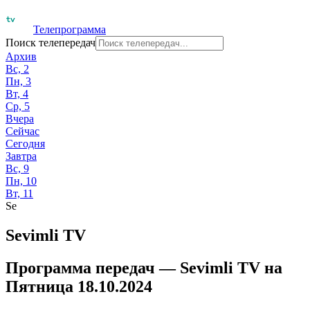
Телепрограмма
Поиск телепередач
Архив
Вс, 2
Пн, 3
Вт, 4
Ср, 5
Вчера
Сейчас
Сегодня
Завтра
Вс, 9
Пн, 10
Вт, 11
Se
Sevimli TV
Программа передач —
Sevimli TV
на
Пятница 18.10.2024