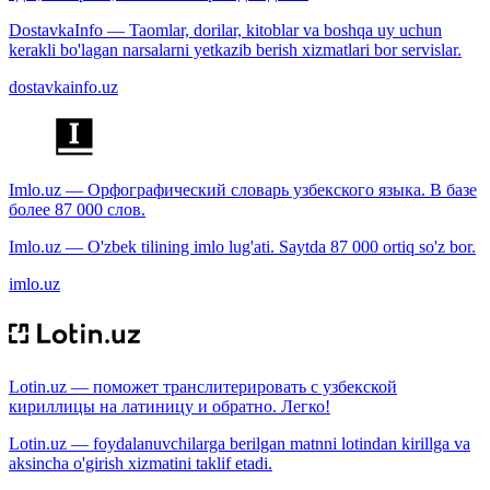
DostavkaInfo — Taomlar, dorilar, kitoblar va boshqa uy uchun
kerakli bo'lagan narsalarni yetkazib berish xizmatlari bor servislar.
dostavkainfo.uz
Imlo.uz — Орфографический словарь узбекского языка. В базе
более 87 000 слов.
Imlo.uz — O'zbek tilining imlo lug'ati. Saytda 87 000 ortiq so'z bor.
imlo.uz
Lotin.uz — поможет транслитерировать с узбекской
кириллицы на латиницу и обратно. Легко!
Lotin.uz — foydalanuvchilarga berilgan matnni lotindan kirillga va
aksincha o'girish xizmatini taklif etadi.