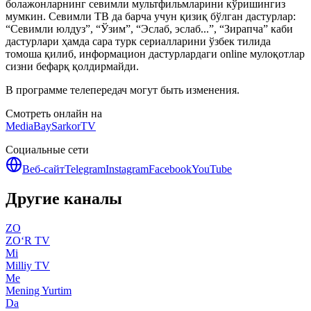
болажонларнинг севимли мультфильмларини кўришингиз
мумкин. Севимли ТВ да барча учун қизиқ бўлган дастурлар:
“Севимли юлдуз”, “Ўзим”, “Эслаб, эслаб...”, “Зирапча” каби
дастурлари ҳамда сара турк сериалларини ўзбек тилида
томоша қилиб, информацион дастурлардаги online мулоқотлар
сизни бефарқ қолдирмайди.
В программе телепередач могут быть изменения.
Смотреть онлайн на
MediaBay
SarkorTV
Социальные сети
Веб-сайт
Telegram
Instagram
Facebook
YouTube
Другие каналы
ZO
ZO‘R TV
Mi
Milliy TV
Me
Mening Yurtim
Da