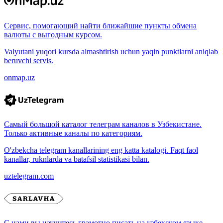
Сервис, помогающий найти ближайшие пункты обмена
валюты с выгодным курсом.
Valyutani yuqori kursda almashtirish uchun yaqin punktlarni aniqlab
beruvchi servis.
onmap.uz
Самый большой каталог телеграм каналов в Узбекистане.
Только активные каналы по категориям.
O'zbekcha telegram kanallarining eng katta katalogi. Faqt faol
kanallar, ruknlarda va batafsil statistikasi bilan.
uztelegram.com
С нами вы научитесь грамотно писать на узбекском языке.