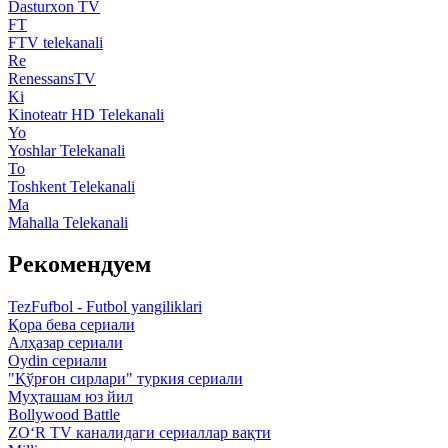
Dasturxon TV
FT
FTV telekanali
Re
RenessansTV
Ki
Kinoteatr HD Telekanali
Yo
Yoshlar Telekanali
To
Toshkent Telekanali
Ma
Mahalla Telekanali
Рекомендуем
TezFufbol - Futbol yangiliklari
Қора бева сериали
Алҳазар сериали
Oydin сериали
"Қўрғон сирлари" туркия сериали
Муҳташам юз йил
Bollywood Battle
ZO‘R TV каналидаги сериаллар вақти