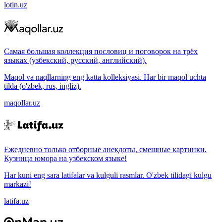
lotin.uz
Самая большая коллекция пословиц и поговорок на трёх
языках (узбекский, русский, английский).
Maqol va naqllarning eng katta kolleksiyasi. Har bir maqol uchta
tilda (o'zbek, rus, ingliz).
maqollar.uz
Ежедневно только отборные анекдоты, смешные картинки.
Кузница юмора на узбекском языке!
Har kuni eng sara latifalar va kulguli rasmlar. O'zbek tilidagi kulgu
markazi!
latifa.uz