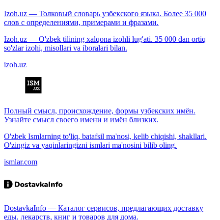
Izoh.uz — Толковый словарь узбекского языка. Более 35 000
слов с определениями, примерами и фразами.
Izoh.uz — O'zbek tilining xalqona izohli lug'ati. 35 000 dan ortiq
so'zlar izohi, misollari va iboralari bilan.
izoh.uz
Полный смысл, происхождение, формы узбекских имён.
Узнайте смысл своего имени и имён близких.
O'zbek Ismlarning to'liq, batafsil ma'nosi, kelib chiqishi, shakllari.
O'zingiz va yaqinlaringizni ismlari ma'nosini bilib oling.
ismlar.com
DostavkaInfo — Каталог сервисов, предлагающих доставку
еды, лекарств, книг и товаров для дома.