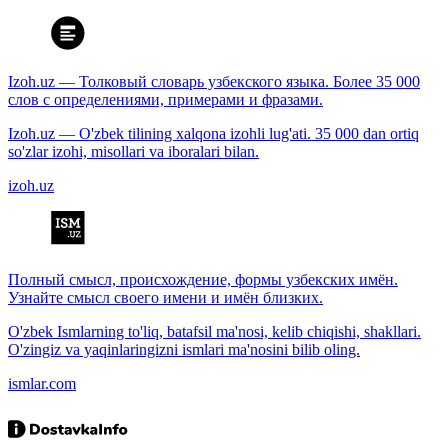
Izoh.uz — Толковый словарь узбекского языка. Более 35 000
слов с определениями, примерами и фразами.
Izoh.uz — O'zbek tilining xalqona izohli lug'ati. 35 000 dan ortiq
so'zlar izohi, misollari va iboralari bilan.
izoh.uz
Полный смысл, происхождение, формы узбекских имён.
Узнайте смысл своего имени и имён близких.
O'zbek Ismlarning to'liq, batafsil ma'nosi, kelib chiqishi, shakllari.
O'zingiz va yaqinlaringizni ismlari ma'nosini bilib oling.
ismlar.com