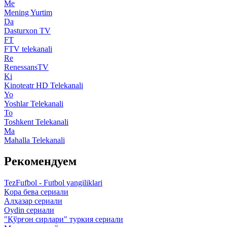
Me
Mening Yurtim
Da
Dasturxon TV
FT
FTV telekanali
Re
RenessansTV
Ki
Kinoteatr HD Telekanali
Yo
Yoshlar Telekanali
To
Toshkent Telekanali
Ma
Mahalla Telekanali
Рекомендуем
TezFufbol - Futbol yangiliklari
Қора бева сериали
Алҳазар сериали
Oydin сериали
"Қўрғон сирлари" туркия сериали