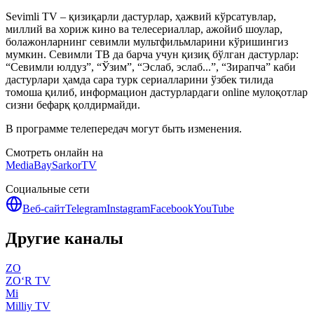
Sevimli TV – қизиқарли дастурлар, ҳажвий кўрсатувлар,
миллий ва хориж кино ва телесериаллар, ажойиб шоулар,
болажонларнинг севимли мультфильмларини кўришингиз
мумкин. Севимли ТВ да барча учун қизиқ бўлган дастурлар:
“Севимли юлдуз”, “Ўзим”, “Эслаб, эслаб...”, “Зирапча” каби
дастурлари ҳамда сара турк сериалларини ўзбек тилида
томоша қилиб, информацион дастурлардаги online мулоқотлар
сизни бефарқ қолдирмайди.
В программе телепередач могут быть изменения.
Смотреть онлайн на
MediaBay
SarkorTV
Социальные сети
Веб-сайт
Telegram
Instagram
Facebook
YouTube
Другие каналы
ZO
ZO‘R TV
Mi
Milliy TV