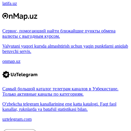
latifa.uz
Сервис, помогающий найти ближайшие пункты обмена
валюты с выгодным курсом.
Valyutani yuqori kursda almashtirish uchun yaqin punktlarni aniqlab
beruvchi servis.
onmap.uz
Самый большой каталог телеграм каналов в Узбекистане.
Только активные каналы по категориям.
O'zbekcha telegram kanallarining eng katta katalogi. Faqt faol
kanallar, ruknlarda va batafsil statistikasi bilan.
uztelegram.com