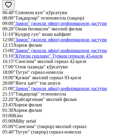
06:40
"Севимли кун" кўрсатуви
08:00
"Тақдирлар" теленовелла (такрор)
09:00
"Замон" (жонли эфир) информацион дастури
09:20
"Онам билмасин" миллий фильм
11:10
"Кулдир гуп" яхши кайфият
12:00
"Замон" (жонли эфир) информацион дастури
12:15
Хориж фильм
15:00
"Замон" (жонли эфир) информацион дастури
15:10
"Қўрғон сирлари" Туркия сериали 45-қисм
16:15
"Синглим" миллий сериал 42-қисм
17:00
"Олов пазанда" кўрсатуви
18:00
"Тугун" сериал-новелла
19:00
"Қизим" миллий сериал 93-қисм
20:00
"Янги ҳаёт" ток шоуси
21:00
"Замон" (жонли эфир) информацион дастури
21:15
"Тақдирлар" теленовелла
22:20
"Қайсаргинам" миллий фильм
23:45
Хориж фильм
01:30
Хориж фильм
03:00
Kino
05:00
Milliy serial
05:00
"Синглим" (такрор) миллий сериал
05:40
"Тугун" (такрор) сериал-новелла