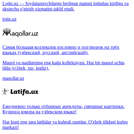
Lotin.uz — foydalanuvchilarga berilgan matnni lotindan kirillga va
aksincha o'girish xizmatini taklif etadi.
lotin.uz
Самая большая коллекция пословиц и поговорок на трёх
языках (узбекский, русский, английский).
Maqol va naqllarning eng katta kolleksiyasi. Har bir maqol uchta
tilda (o'zbek, rus, ingliz).
maqollar.uz
Ежедневно только отборные анекдоты, смешные картинки.
Кузница юмора на узбекском языке!
Har kuni eng sara latifalar va kulguli rasmlar. O'zbek tilidagi kulgu
markazi!