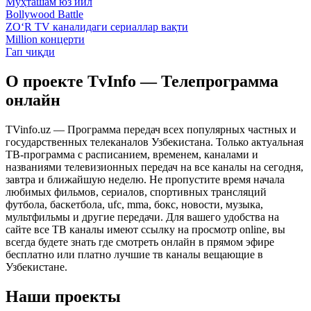
Муҳташам юз йил
Bollywood Battle
ZO‘R TV каналидаги сериаллар вақти
Million концерти
Гап чиқди
О проекте TvInfo — Телепрограмма
онлайн
TVinfo.uz — Программа передач всех популярных частных и
государственных телеканалов Узбекистана. Только актуальная
ТВ-программа с расписанием, временем, каналами и
названиями телевизионных передач на все каналы на сегодня,
завтра и ближайшую неделю. Не пропустите время начала
любимых фильмов, сериалов, спортивных трансляций
футбола, баскетбола, ufc, mma, бокс, новости, музыка,
мультфильмы и другие передачи. Для вашего удобства на
сайте все ТВ каналы имеют ссылку на просмотр online, вы
всегда будете знать где смотреть онлайн в прямом эфире
бесплатно или платно лучшие тв каналы вещающие в
Узбекистане.
Наши проекты