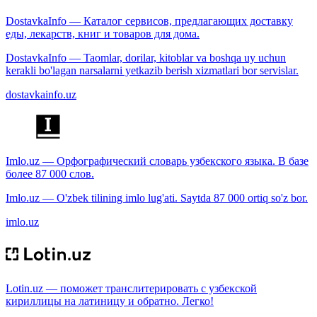
DostavkaInfo — Каталог сервисов, предлагающих доставку
еды, лекарств, книг и товаров для дома.
DostavkaInfo — Taomlar, dorilar, kitoblar va boshqa uy uchun
kerakli bo'lagan narsalarni yetkazib berish xizmatlari bor servislar.
dostavkainfo.uz
Imlo.uz — Орфографический словарь узбекского языка. В базе
более 87 000 слов.
Imlo.uz — O'zbek tilining imlo lug'ati. Saytda 87 000 ortiq so'z bor.
imlo.uz
Lotin.uz — поможет транслитерировать с узбекской
кириллицы на латиницу и обратно. Легко!