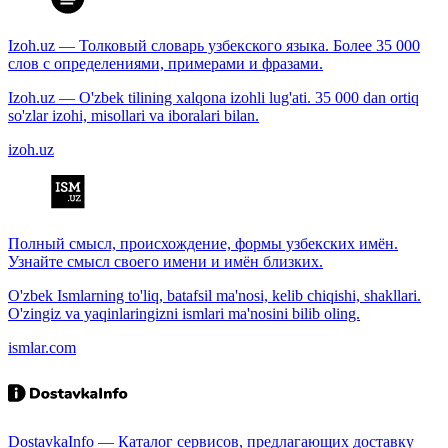
Izoh.uz — Толковый словарь узбекского языка. Более 35 000
слов с определениями, примерами и фразами.
Izoh.uz — O'zbek tilining xalqona izohli lug'ati. 35 000 dan ortiq
so'zlar izohi, misollari va iboralari bilan.
izoh.uz
Полный смысл, происхождение, формы узбекских имён.
Узнайте смысл своего имени и имён близких.
O'zbek Ismlarning to'liq, batafsil ma'nosi, kelib chiqishi, shakllari.
O'zingiz va yaqinlaringizni ismlari ma'nosini bilib oling.
ismlar.com
DostavkaInfo — Каталог сервисов, предлагающих доставку