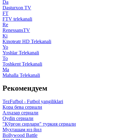
Da
Dasturxon TV
FT
FTV telekanali
Re
RenessansTV
Ki
Kinoteatr HD Telekanali
Yo
Yoshlar Telekanali
To
Toshkent Telekanali
Ma
Mahalla Telekanali
Рекомендуем
TezFufbol - Futbol yangiliklari
Қора бева сериали
Алҳазар сериали
Oydin сериали
"Қўрғон сирлари" туркия сериали
Муҳташам юз йил
Bollywood Battle