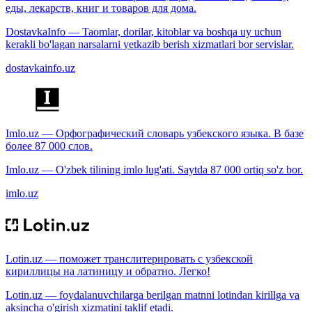
еды, лекарств, книг и товаров для дома.
DostavkaInfo — Taomlar, dorilar, kitoblar va boshqa uy uchun
kerakli bo'lagan narsalarni yetkazib berish xizmatlari bor servislar.
dostavkainfo.uz
Imlo.uz — Орфографический словарь узбекского языка. В базе
более 87 000 слов.
Imlo.uz — O'zbek tilining imlo lug'ati. Saytda 87 000 ortiq so'z bor.
imlo.uz
Lotin.uz — поможет транслитерировать с узбекской
кириллицы на латиницу и обратно. Легко!
Lotin.uz — foydalanuvchilarga berilgan matnni lotindan kirillga va
aksincha o'girish xizmatini taklif etadi.