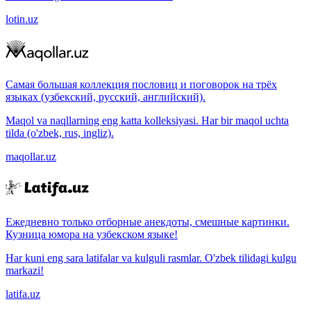
lotin.uz
Самая большая коллекция пословиц и поговорок на трёх
языках (узбекский, русский, английский).
Maqol va naqllarning eng katta kolleksiyasi. Har bir maqol uchta
tilda (o'zbek, rus, ingliz).
maqollar.uz
Ежедневно только отборные анекдоты, смешные картинки.
Кузница юмора на узбекском языке!
Har kuni eng sara latifalar va kulguli rasmlar. O'zbek tilidagi kulgu
markazi!
latifa.uz