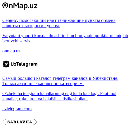
Сервис, помогающий найти ближайшие пункты обмена
валюты с выгодным курсом.
Valyutani yuqori kursda almashtirish uchun yaqin punktlarni aniqlab
beruvchi servis.
onmap.uz
Самый большой каталог телеграм каналов в Узбекистане.
Только активные каналы по категориям.
O'zbekcha telegram kanallarining eng katta katalogi. Faqt faol
kanallar, ruknlarda va batafsil statistikasi bilan.
uztelegram.com