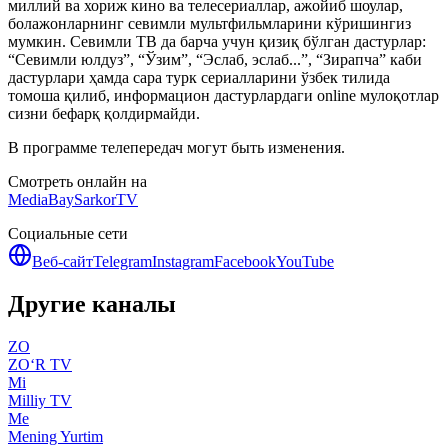
миллий ва хориж кино ва телесериаллар, ажойиб шоулар,
болажонларнинг севимли мультфильмларини кўришингиз
мумкин. Севимли ТВ да барча учун қизиқ бўлган дастурлар:
“Севимли юлдуз”, “Ўзим”, “Эслаб, эслаб...”, “Зирапча” каби
дастурлари ҳамда сара турк сериалларини ўзбек тилида
томоша қилиб, информацион дастурлардаги online мулоқотлар
сизни бефарқ қолдирмайди.
В программе телепередач могут быть изменения.
Смотреть онлайн на
MediaBay
SarkorTV
Социальные сети
Веб-сайт
Telegram
Instagram
Facebook
YouTube
Другие каналы
ZO
ZO‘R TV
Mi
Milliy TV
Me
Mening Yurtim