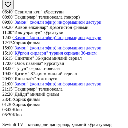
06:40
"Севимли кун" кўрсатуви
08:00
"Тақдирлар" теленовелла (такрор)
09:00
"Замон" (жонли эфир) информацион дастури
09:20
"Алвон елканлар" Қозоғистон фильми
11:00
"Илк учрашув" кўрсатуви
12:00
"Замон" (жонли эфир) информацион дастури
12:15
Хориж фильм
15:00
"Замон" (жонли эфир) информацион дастури
15:10
"Қўрғон сирлари" туркия сериали 36-қисм
16:15
"Синглим" 36-қисм миллий сериал
17:00
"Олов пазанда" кўрсатуви
18:00
"Тугун" сериал-новелла
19:00
"Қизим" 87-қисм миллий сериал
20:00
"Янги ҳаёт" ток шоуси
21:00
"Замон" (жонли эфир) информацион дастури
21:15
"Тақдирлар" теленовелла
22:20
"Дайди" миллий фильм
23:45
Хориж фильм
01:30
Хориж фильм
03:00
Kino
05:30
Kino
Sevimli TV – қизиқарли дастурлар, ҳажвий кўрсатувлар,