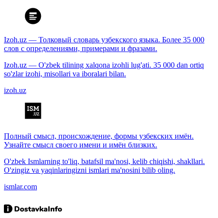
Izoh.uz — Толковый словарь узбекского языка. Более 35 000
слов с определениями, примерами и фразами.
Izoh.uz — O'zbek tilining xalqona izohli lug'ati. 35 000 dan ortiq
so'zlar izohi, misollari va iboralari bilan.
izoh.uz
Полный смысл, происхождение, формы узбекских имён.
Узнайте смысл своего имени и имён близких.
O'zbek Ismlarning to'liq, batafsil ma'nosi, kelib chiqishi, shakllari.
O'zingiz va yaqinlaringizni ismlari ma'nosini bilib oling.
ismlar.com