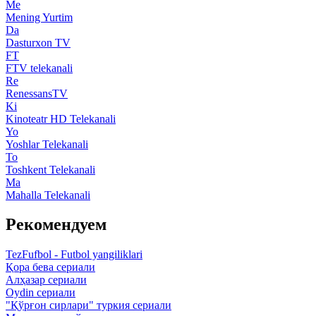
Me
Mening Yurtim
Da
Dasturxon TV
FT
FTV telekanali
Re
RenessansTV
Ki
Kinoteatr HD Telekanali
Yo
Yoshlar Telekanali
To
Toshkent Telekanali
Ma
Mahalla Telekanali
Рекомендуем
TezFufbol - Futbol yangiliklari
Қора бева сериали
Алҳазар сериали
Oydin сериали
"Қўрғон сирлари" туркия сериали