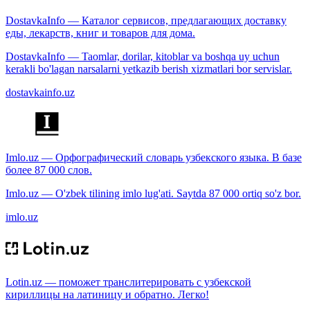
DostavkaInfo — Каталог сервисов, предлагающих доставку
еды, лекарств, книг и товаров для дома.
DostavkaInfo — Taomlar, dorilar, kitoblar va boshqa uy uchun
kerakli bo'lagan narsalarni yetkazib berish xizmatlari bor servislar.
dostavkainfo.uz
Imlo.uz — Орфографический словарь узбекского языка. В базе
более 87 000 слов.
Imlo.uz — O'zbek tilining imlo lug'ati. Saytda 87 000 ortiq so'z bor.
imlo.uz
Lotin.uz — поможет транслитерировать с узбекской
кириллицы на латиницу и обратно. Легко!