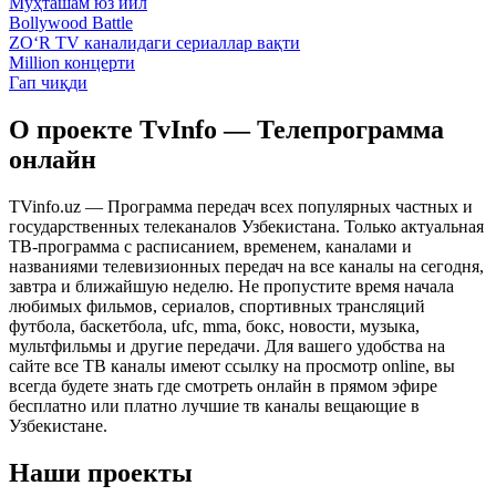
Муҳташам юз йил
Bollywood Battle
ZO‘R TV каналидаги сериаллар вақти
Million концерти
Гап чиқди
О проекте TvInfo — Телепрограмма
онлайн
TVinfo.uz — Программа передач всех популярных частных и
государственных телеканалов Узбекистана. Только актуальная
ТВ-программа с расписанием, временем, каналами и
названиями телевизионных передач на все каналы на сегодня,
завтра и ближайшую неделю. Не пропустите время начала
любимых фильмов, сериалов, спортивных трансляций
футбола, баскетбола, ufc, mma, бокс, новости, музыка,
мультфильмы и другие передачи. Для вашего удобства на
сайте все ТВ каналы имеют ссылку на просмотр online, вы
всегда будете знать где смотреть онлайн в прямом эфире
бесплатно или платно лучшие тв каналы вещающие в
Узбекистане.
Наши проекты