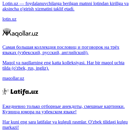
Lotin.uz — foydalanuvchilarga berilgan matnni lotindan kirillga va
aksincha o'girish xizmatini taklif etadi.
lotin.uz
Самая большая коллекция пословиц и поговорок на трёх
языках (узбекский, русский, английский).
Maqol va naqllarning eng katta kolleksiyasi. Har bir maqol uchta
tilda (o'zbek, rus, ingliz).
maqollar.uz
Ежедневно только отборные анекдоты, смешные картинки.
Кузница юмора на узбекском языке!
Har kuni eng sara latifalar va kulguli rasmlar. O'zbek tilidagi kulgu
markazi!