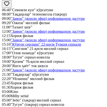
06:40
"Севимли кун" кўрсатуви
08:00
"Тақдирлар" теленовелла (такрор)
09:00
"Замон" (жонли эфир) информацион дастури
09:20
"Ожиза" миллий фильм
11:00
"Талант шоу"
12:00
"Замон" (жонли эфир) информацион дастури
12:15
Хориж фильм
15:00
"Замон" (жонли эфир) информацион дастури
15:10
"Қўрғон сирлари" 22-қисм Туркия сериали
16:15
"Синглим" 21-қисм миллий сериал
17:00
"Олов пазанда" кўрсатуви
18:00
"Тугун" сериал-новелла
19:00
"Қизим" 76-қисм миллий сериал
20:00
"Янги ҳаёт" ток шоуси
21:00
"Замон" (жонли эфир) информацион дастури
21:30
"Тақдирлар" кўрсатуви
22:20
"Уйланиш" миллий фильм
23:45
Хориж фильм
01:30
Хориж фильм
03:00
Kino
05:00
Milliy serial
05:00
"Зебо" (такрор) миллий сериал
05:40
"Тугун" (такрор) сериал-новелла