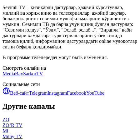
Sevimli TV – қизиқарли дастурлар, ҳажвий кўрсатувлар,
миллий ва хориж кино ва телесериаллар, ажойиб шоулар,
болажонларнинг севимли мультфильмларини кўришингиз
мумкин. Севимли ТВ да барча учун қизиқ бўлган дастурлар:
“Севимли юлдуз”, “Ўзим”, “Эслаб, эслаб...”, “Зирапча” каби
дастурлари ҳамда сара турк сериалларини ўзбек тилида
томоша қилиб, информацион дастурлардаги online мулоқотлар
сизни бефарқ қолдирмайди.
В программе телепередач могут быть изменения.
Смотреть онлайн на
MediaBay
SarkorTV
Социальные сети
Веб-сайт
Telegram
Instagram
Facebook
YouTube
Другие каналы
ZO
ZO‘R TV
Mi
Milliy TV