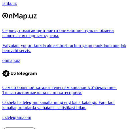
latifa.uz
Сервис, помогающий найти ближайшие пункты обмена
валюты с выгодным курсом.
Valyutani yuqori kursda almashtirish uchun yaqin punktlarni aniqlab
beruvchi servis.
onmap.uz
Самый большой каталог телеграм каналов в Узбекистане.
Только активные каналы по категориям.
O'zbekcha telegram kanallarining eng katta katalogi. Faqt faol
kanallar, ruknlarda va batafsil statistikasi bilan.
uztelegram.com