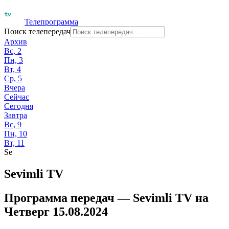
Телепрограмма
Поиск телепередач
Архив
Вс, 2
Пн, 3
Вт, 4
Ср, 5
Вчера
Сейчас
Сегодня
Завтра
Вс, 9
Пн, 10
Вт, 11
Se
Sevimli TV
Программа передач —
Sevimli TV
на
Четверг 15.08.2024