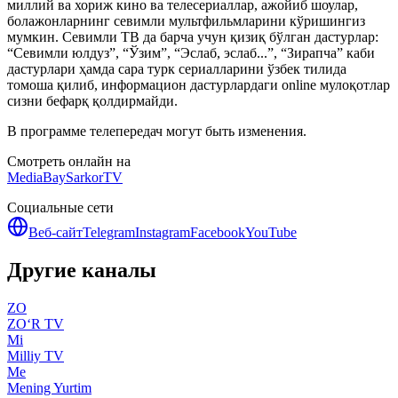
миллий ва хориж кино ва телесериаллар, ажойиб шоулар,
болажонларнинг севимли мультфильмларини кўришингиз
мумкин. Севимли ТВ да барча учун қизиқ бўлган дастурлар:
“Севимли юлдуз”, “Ўзим”, “Эслаб, эслаб...”, “Зирапча” каби
дастурлари ҳамда сара турк сериалларини ўзбек тилида
томоша қилиб, информацион дастурлардаги online мулоқотлар
сизни бефарқ қолдирмайди.
В программе телепередач могут быть изменения.
Смотреть онлайн на
MediaBay
SarkorTV
Социальные сети
Веб-сайт
Telegram
Instagram
Facebook
YouTube
Другие каналы
ZO
ZO‘R TV
Mi
Milliy TV
Me
Mening Yurtim