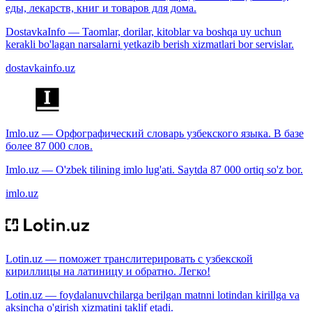
еды, лекарств, книг и товаров для дома.
DostavkaInfo — Taomlar, dorilar, kitoblar va boshqa uy uchun
kerakli bo'lagan narsalarni yetkazib berish xizmatlari bor servislar.
dostavkainfo.uz
Imlo.uz — Орфографический словарь узбекского языка. В базе
более 87 000 слов.
Imlo.uz — O'zbek tilining imlo lug'ati. Saytda 87 000 ortiq so'z bor.
imlo.uz
Lotin.uz — поможет транслитерировать с узбекской
кириллицы на латиницу и обратно. Легко!
Lotin.uz — foydalanuvchilarga berilgan matnni lotindan kirillga va
aksincha o'girish xizmatini taklif etadi.