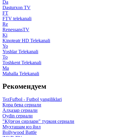
Da
Dasturxon TV
FT
FTV telekanali
Re
RenessansTV
Ki
Kinoteatr HD Telekanali
Yo
Yoshlar Telekanali
To
Toshkent Telekanali
Ma
Mahalla Telekanali
Рекомендуем
TezFufbol - Futbol yangiliklari
Қора бева сериали
Алҳазар сериали
Oydin сериали
"Қўрғон сирлари" туркия сериали
Муҳташам юз йил
Bollywood Battle