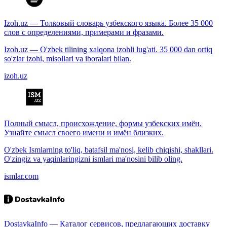
Izoh.uz — Толковый словарь узбекского языка. Более 35 000
слов с определениями, примерами и фразами.
Izoh.uz — O'zbek tilining xalqona izohli lug'ati. 35 000 dan ortiq
so'zlar izohi, misollari va iboralari bilan.
izoh.uz
Полный смысл, происхождение, формы узбекских имён.
Узнайте смысл своего имени и имён близких.
O'zbek Ismlarning to'liq, batafsil ma'nosi, kelib chiqishi, shakllari.
O'zingiz va yaqinlaringizni ismlari ma'nosini bilib oling.
ismlar.com
DostavkaInfo — Каталог сервисов, предлагающих доставку