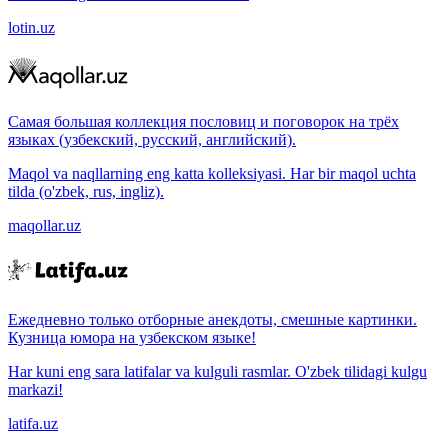
lotin.uz
Самая большая коллекция пословиц и поговорок на трёх
языках (узбекский, русский, английский).
Maqol va naqllarning eng katta kolleksiyasi. Har bir maqol uchta
tilda (o'zbek, rus, ingliz).
maqollar.uz
Ежедневно только отборные анекдоты, смешные картинки.
Кузница юмора на узбекском языке!
Har kuni eng sara latifalar va kulguli rasmlar. O'zbek tilidagi kulgu
markazi!
latifa.uz