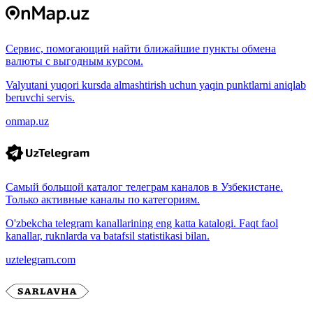
Сервис, помогающий найти ближайшие пункты обмена
валюты с выгодным курсом.
Valyutani yuqori kursda almashtirish uchun yaqin punktlarni aniqlab
beruvchi servis.
onmap.uz
Самый большой каталог телеграм каналов в Узбекистане.
Только активные каналы по категориям.
O'zbekcha telegram kanallarining eng katta katalogi. Faqt faol
kanallar, ruknlarda va batafsil statistikasi bilan.
uztelegram.com