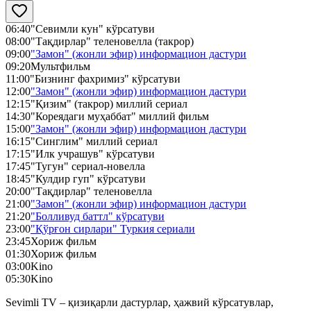
06:40
"Севимли кун" кўрсатуви
08:00
"Тақдирлар" теленовелла (такрор)
09:00
"Замон" (жонли эфир) информацион дастури
09:20
Мультфильм
11:00
"Бизнинг фахримиз" кўрсатуви
12:00
"Замон" (жонли эфир) информацион дастури
12:15
"Қизим" (такрор) миллий сериал
14:30
"Кореядаги муҳаббат" миллий фильм
15:00
"Замон" (жонли эфир) информацион дастури
16:15
"Синглим" миллий сериал
17:15
"Илк учрашув" кўрсатуви
17:45
"Тугун" сериал-новелла
18:45
"Кулдир гуп" кўрсатуви
20:00
"Тақдирлар" теленовелла
21:00
"Замон" (жонли эфир) информацион дастури
21:20
"Болливуд баттл" кўрсатуви
23:00
"Қўрғон сирлари" Туркия сериали
23:45
Хориж фильм
01:30
Хориж фильм
03:00
Kino
05:30
Kino
Sevimli TV – қизиқарли дастурлар, ҳажвий кўрсатувлар,