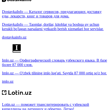
DostavkaInfo — Каталог сервисов, предлагающих доставку
еды, лекарств, книг и товаров для дома.
DostavkaInfo — Taomlar, dorilar, kitoblar va boshqa uy uchun
kerakli bo'lagan narsalarni yetkazib berish xizmatlari bor servislar.
dostavkainfo.uz
Imlo.uz — Орфографический словарь узбекского языка. В базе
более 87 000 слов.
Imlo.uz — O'zbek tilining imlo lug'ati. Saytda 87 000 ortiq so'z bor.
imlo.uz
Lotin.uz — поможет транслитерировать с узбекской
кириллицы на латиницу и обратно. Легко!