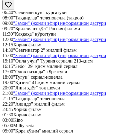
06:40
"Севимли кун" кўрсатуви
08:00
"Тақдирлар" теленовелла (такрор)
09:00
"Замон" (жонли эфир) информацион дастури
09:20
"Бриллиант қўл" Россия фильми
11:30
"Қаҳқаҳа" кўрсатуви
12:00
"Замон" (жонли эфир) информацион дастури
12:15
Хориж фильм
14:30
"Севгинатор 2" миллий фильм
15:00
"Замон" (жонли эфир) информацион дастури
15:10
"Оила учун" Туркия сериали 213-қисм
16:15
"Зебо" 29 -қисм миллий сериал
17:00
"Олов пазанда" кўрсатуви
18:00
"Тугун" сериал-новелла
19:00
"Қизим" 41-қисм миллий сериал
20:00
"Янги ҳаёт" ток шоуси
21:00
"Замон" (жонли эфир) информацион дастури
21:15
"Тақдирлар" теленовелла
22:20
"Алвидо" миллий фильм
23:45
Хориж фильм
01:30
Хориж фильм
03:00
Kino
05:00
Milliy serial
05:00
"Қора кўзим" миллий сериал