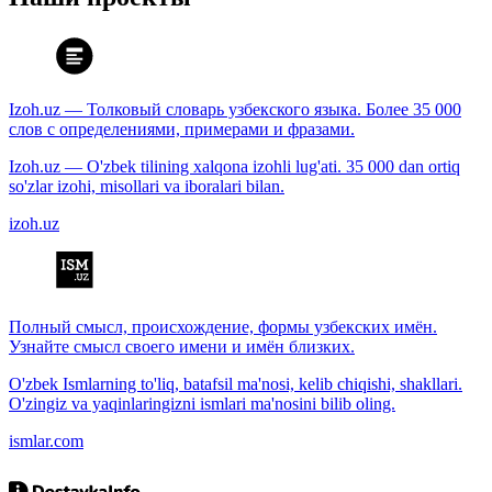
Izoh.uz — Толковый словарь узбекского языка. Более 35 000
слов с определениями, примерами и фразами.
Izoh.uz — O'zbek tilining xalqona izohli lug'ati. 35 000 dan ortiq
so'zlar izohi, misollari va iboralari bilan.
izoh.uz
Полный смысл, происхождение, формы узбекских имён.
Узнайте смысл своего имени и имён близких.
O'zbek Ismlarning to'liq, batafsil ma'nosi, kelib chiqishi, shakllari.
O'zingiz va yaqinlaringizni ismlari ma'nosini bilib oling.
ismlar.com