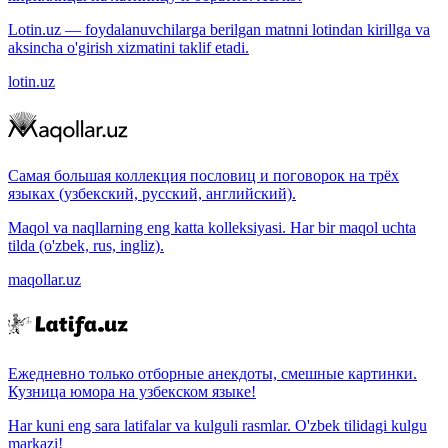
Lotin.uz — foydalanuvchilarga berilgan matnni lotindan kirillga va
aksincha o'girish xizmatini taklif etadi.
lotin.uz
Самая большая коллекция пословиц и поговорок на трёх
языках (узбекский, русский, английский).
Maqol va naqllarning eng katta kolleksiyasi. Har bir maqol uchta
tilda (o'zbek, rus, ingliz).
maqollar.uz
Ежедневно только отборные анекдоты, смешные картинки.
Кузница юмора на узбекском языке!
Har kuni eng sara latifalar va kulguli rasmlar. O'zbek tilidagi kulgu
markazi!