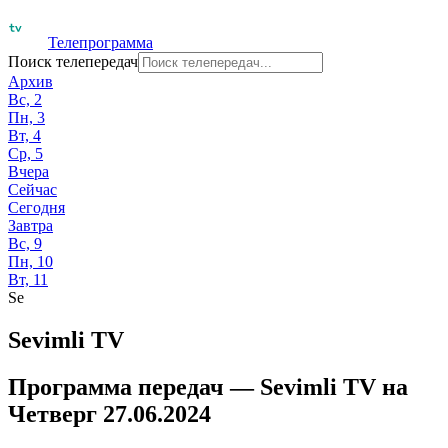
Телепрограмма
Поиск телепередач
Архив
Вс, 2
Пн, 3
Вт, 4
Ср, 5
Вчера
Сейчас
Сегодня
Завтра
Вс, 9
Пн, 10
Вт, 11
Se
Sevimli TV
Программа передач —
Sevimli TV
на
Четверг 27.06.2024