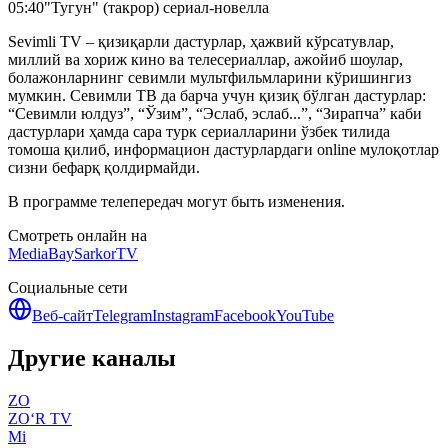
05:40
"Тугун" (такрор) сериал-новелла
Sevimli TV – қизиқарли дастурлар, ҳажвий кўрсатувлар,
миллий ва хориж кино ва телесериаллар, ажойиб шоулар,
болажонларнинг севимли мультфильмларини кўришингиз
мумкин. Севимли ТВ да барча учун қизиқ бўлган дастурлар:
“Севимли юлдуз”, “Ўзим”, “Эслаб, эслаб...”, “Зирапча” каби
дастурлари ҳамда сара турк сериалларини ўзбек тилида
томоша қилиб, информацион дастурлардаги online мулоқотлар
сизни бефарқ қолдирмайди.
В программе телепередач могут быть изменения.
Смотреть онлайн на
MediaBay
SarkorTV
Социальные сети
Веб-сайт
Telegram
Instagram
Facebook
YouTube
Другие каналы
ZO
ZO‘R TV
Mi