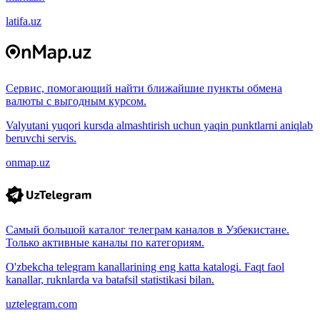
latifa.uz
Сервис, помогающий найти ближайшие пункты обмена
валюты с выгодным курсом.
Valyutani yuqori kursda almashtirish uchun yaqin punktlarni aniqlab
beruvchi servis.
onmap.uz
Самый большой каталог телеграм каналов в Узбекистане.
Только активные каналы по категориям.
O'zbekcha telegram kanallarining eng katta katalogi. Faqt faol
kanallar, ruknlarda va batafsil statistikasi bilan.
uztelegram.com