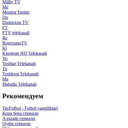
Milliy TV
Me
Mening Yurtim
Da
Dasturxon TV
FT
FTV telekanali
Re
RenessansTV
Ki
Kinoteatr HD Telekanali
Yo
Yoshlar Telekanali
To
Toshkent Telekanali
Ma
Mahalla Telekanali
Рекомендуем
TezFufbol - Futbol yangiliklari
Қора бева сериали
Алҳазар сериали
Oydin сериали