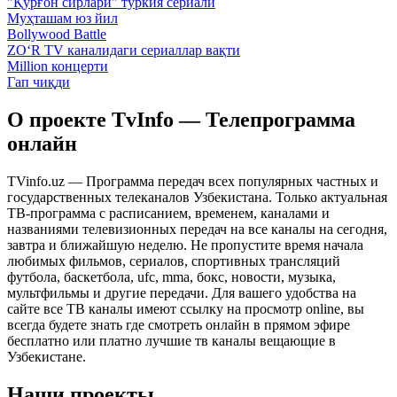
"Қўрғон сирлари" туркия сериали
Муҳташам юз йил
Bollywood Battle
ZO‘R TV каналидаги сериаллар вақти
Million концерти
Гап чиқди
О проекте TvInfo — Телепрограмма
онлайн
TVinfo.uz — Программа передач всех популярных частных и
государственных телеканалов Узбекистана. Только актуальная
ТВ-программа с расписанием, временем, каналами и
названиями телевизионных передач на все каналы на сегодня,
завтра и ближайшую неделю. Не пропустите время начала
любимых фильмов, сериалов, спортивных трансляций
футбола, баскетбола, ufc, mma, бокс, новости, музыка,
мультфильмы и другие передачи. Для вашего удобства на
сайте все ТВ каналы имеют ссылку на просмотр online, вы
всегда будете знать где смотреть онлайн в прямом эфире
бесплатно или платно лучшие тв каналы вещающие в
Узбекистане.
Наши проекты