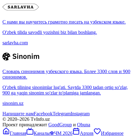
С нами вы научитесь грамотно писать на узбекском языке.
O'zbek tilida savodli yozishni biz bilan boshlang.
sarlavha.com
Словарь синонимов узбекского языка. Более 3300 слов и 900
синонимов.
O'zbek tilining sinonimlar lug'ati. Saytda 3300 tadan ortiq so'zlar,
900 ga yaqin sinonim so'zlar to'plamiga jamlangan.
sinonim.uz
Напишите нам
Facebook
Telegram
Instagram
© 2020–
2026
TvInfo.uz
Проект принадлежит
GoodGroup
и
Obuna
Главная
Каналы
⚽
ЧМ 2026
Архив
Избранное