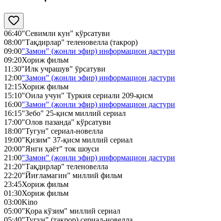
06:40
"Севимли кун" кўрсатуви
08:00
"Тақдирлар" теленовелла (такрор)
09:00
"Замон" (жонли эфир) информацион дастури
09:20
Хориж фильм
11:30
"Илк учрашув" ўрсатуви
12:00
"Замон" (жонли эфир) информацион дастури
12:15
Хориж фильм
15:10
"Оила учун" Туркия сериали 209-қисм
16:00
"Замон" (жонли эфир) информацион дастури
16:15
"Зебо" 25-қисм миллий сериал
17:00
"Олов пазанда" кўрсатуви
18:00
"Тугун" сериал-новелла
19:00
"Қизим" 37-қисм миллий сериал
20:00
"Янги ҳаёт" ток шоуси
21:00
"Замон" (жонли эфир) информацион дастури
21:20
"Тақдирлар" теленовелла
22:20
"Йиғламагин" миллий фильм
23:45
Хориж фильм
01:30
Хориж фильм
03:00
Kino
05:00
"Қора кўзим" миллий сериал
05:40
"Тугун" (такрор) сериал-новелла