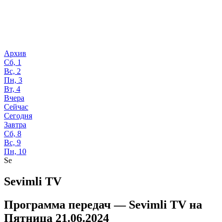
Архив
Сб, 1
Вс, 2
Пн, 3
Вт, 4
Вчера
Сейчас
Сегодня
Завтра
Сб, 8
Вс, 9
Пн, 10
Se
Sevimli TV
Программа передач —
Sevimli TV
на
Пятница 21.06.2024