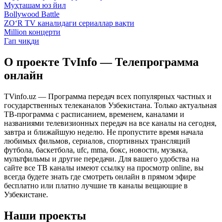
Муҳташам юз йил
Bollywood Battle
ZO‘R TV каналидаги сериаллар вақти
Million концерти
Гап чиқди
О проекте TvInfo — Телепрограмма
онлайн
TVinfo.uz — Программа передач всех популярных частных и
государственных телеканалов Узбекистана. Только актуальная
ТВ-программа с расписанием, временем, каналами и
названиями телевизионных передач на все каналы на сегодня,
завтра и ближайшую неделю. Не пропустите время начала
любимых фильмов, сериалов, спортивных трансляций
футбола, баскетбола, ufc, mma, бокс, новости, музыка,
мультфильмы и другие передачи. Для вашего удобства на
сайте все ТВ каналы имеют ссылку на просмотр online, вы
всегда будете знать где смотреть онлайн в прямом эфире
бесплатно или платно лучшие тв каналы вещающие в
Узбекистане.
Наши проекты