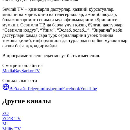
Sevimli TV – қизиқарли дастурлар, ҳажвий кўрсатувлар,
миллий ва хориж кино ва телесериаллар, ажойиб шоулар,
болажонларнинг севимли мультфильмларини кўришингиз
мумкин. Севимли ТВ да барча учун қизиқ бўлган дастурлар:
“Севимли юлдуз”, “Ўзим”, “Эслаб, эслаб...”, “Зирапча” каби
дастурлари ҳамда сара турк сериалларини ўзбек тилида
томоша қилиб, информацион дастурлардаги online мулоқотлар
сизни бефарқ қолдирмайди.
В программе телепередач могут быть изменения.
Смотреть онлайн на
MediaBay
SarkorTV
Социальные сети
Веб-сайт
Telegram
Instagram
Facebook
YouTube
Другие каналы
ZO
ZO‘R TV
Mi
Milliy TV