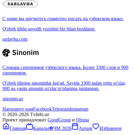
С нами вы научитесь грамотно писать на узбекском языке.
O'zbek tilida savodli yozishni biz bilan boshlang.
sarlavha.com
Словарь синонимов узбекского языка. Более 3300 слов и 900
синонимов.
O'zbek tilining sinonimlar lug'ati. Saytda 3300 tadan ortiq so'zlar,
900 ga yaqin sinonim so'zlar to'plamiga jamlangan.
sinonim.uz
Напишите нам
Facebook
Telegram
Instagram
© 2020–
2026
TvInfo.uz
Проект принадлежит
GoodGroup
и
Obuna
Главная
Каналы
⚽
ЧМ 2026
Архив
Избранное