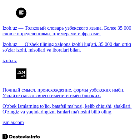
Izoh.uz — Толковый словарь узбекского языка. Более 35 000
слов с определениями, примерами и фразами.
Izoh.uz — O'zbek tilining xalqona izohli lug'ati. 35 000 dan ortiq
so'zlar izohi, misollari va iboralari bilan.
izoh.uz
Полный смысл, происхождение, формы узбекских имён.
Узнайте смысл своего имени и имён близких.
O'zbek Ismlarning to'liq, batafsil ma'nosi, kelib chiqishi, shakllari.
O'zingiz va yaqinlaringizni ismlari ma'nosini bilib oling.
ismlar.com