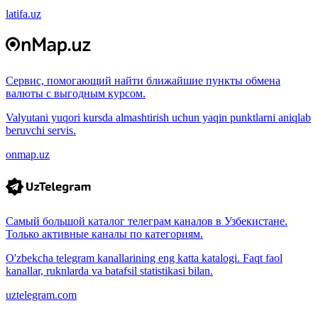
latifa.uz
Сервис, помогающий найти ближайшие пункты обмена
валюты с выгодным курсом.
Valyutani yuqori kursda almashtirish uchun yaqin punktlarni aniqlab
beruvchi servis.
onmap.uz
Самый большой каталог телеграм каналов в Узбекистане.
Только активные каналы по категориям.
O'zbekcha telegram kanallarining eng katta katalogi. Faqt faol
kanallar, ruknlarda va batafsil statistikasi bilan.
uztelegram.com