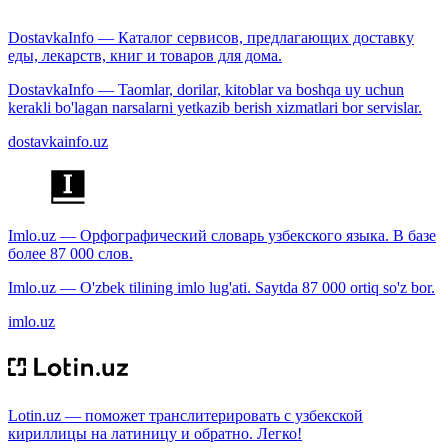
DostavkaInfo — Каталог сервисов, предлагающих доставку
еды, лекарств, книг и товаров для дома.
DostavkaInfo — Taomlar, dorilar, kitoblar va boshqa uy uchun
kerakli bo'lagan narsalarni yetkazib berish xizmatlari bor servislar.
dostavkainfo.uz
Imlo.uz — Орфографический словарь узбекского языка. В базе
более 87 000 слов.
Imlo.uz — O'zbek tilining imlo lug'ati. Saytda 87 000 ortiq so'z bor.
imlo.uz
Lotin.uz — поможет транслитерировать с узбекской
кириллицы на латиницу и обратно. Легко!