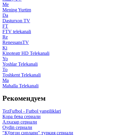
Me
Mening Yurtim
Da
Dasturxon TV
FT
FTV telekanali
Re
RenessansTV
Ki
Kinoteatr HD Telekanali
Yo
Yoshlar Telekanali
To
Toshkent Telekanali
Ma
Mahalla Telekanali
Рекомендуем
TezFufbol - Futbol yangiliklari
Қора бева сериали
Алҳазар сериали
Oydin сериали
"Қўрғон сирлари" туркия сериали