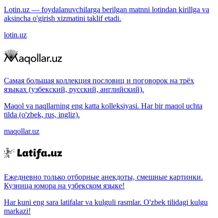
Lotin.uz — foydalanuvchilarga berilgan matnni lotindan kirillga va
aksincha o'girish xizmatini taklif etadi.
lotin.uz
Самая большая коллекция пословиц и поговорок на трёх
языках (узбекский, русский, английский).
Maqol va naqllarning eng katta kolleksiyasi. Har bir maqol uchta
tilda (o'zbek, rus, ingliz).
maqollar.uz
Ежедневно только отборные анекдоты, смешные картинки.
Кузница юмора на узбекском языке!
Har kuni eng sara latifalar va kulguli rasmlar. O'zbek tilidagi kulgu
markazi!