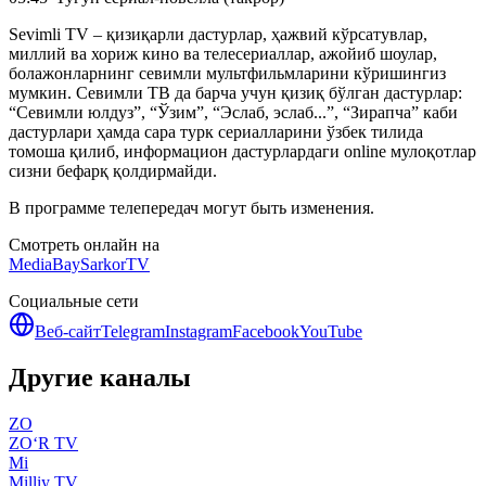
Sevimli TV – қизиқарли дастурлар, ҳажвий кўрсатувлар,
миллий ва хориж кино ва телесериаллар, ажойиб шоулар,
болажонларнинг севимли мультфильмларини кўришингиз
мумкин. Севимли ТВ да барча учун қизиқ бўлган дастурлар:
“Севимли юлдуз”, “Ўзим”, “Эслаб, эслаб...”, “Зирапча” каби
дастурлари ҳамда сара турк сериалларини ўзбек тилида
томоша қилиб, информацион дастурлардаги online мулоқотлар
сизни бефарқ қолдирмайди.
В программе телепередач могут быть изменения.
Смотреть онлайн на
MediaBay
SarkorTV
Социальные сети
Веб-сайт
Telegram
Instagram
Facebook
YouTube
Другие каналы
ZO
ZO‘R TV
Mi
Milliy TV