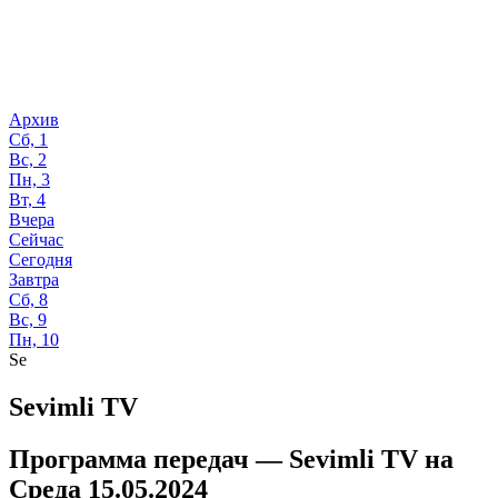
Архив
Сб, 1
Вс, 2
Пн, 3
Вт, 4
Вчера
Сейчас
Сегодня
Завтра
Сб, 8
Вс, 9
Пн, 10
Se
Sevimli TV
Программа передач —
Sevimli TV
на
Среда 15.05.2024