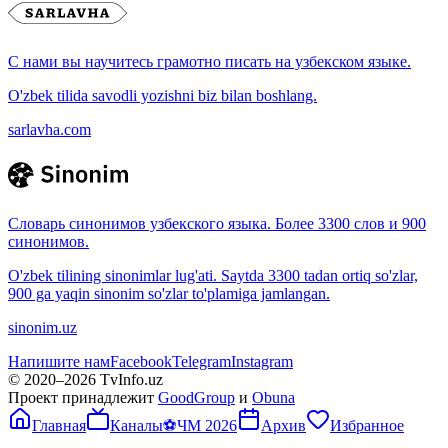
С нами вы научитесь грамотно писать на узбекском языке.
O'zbek tilida savodli yozishni biz bilan boshlang.
sarlavha.com
Словарь синонимов узбекского языка. Более 3300 слов и 900
синонимов.
O'zbek tilining sinonimlar lug'ati. Saytda 3300 tadan ortiq so'zlar,
900 ga yaqin sinonim so'zlar to'plamiga jamlangan.
sinonim.uz
Напишите нам
Facebook
Telegram
Instagram
© 2020–
2026
TvInfo.uz
Проект принадлежит
GoodGroup
и
Obuna
Главная
Каналы
⚽
ЧМ 2026
Архив
Избранное