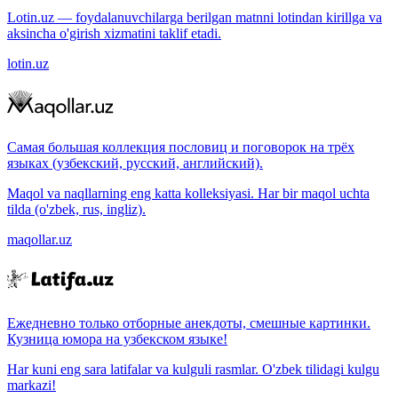
Lotin.uz — foydalanuvchilarga berilgan matnni lotindan kirillga va
aksincha o'girish xizmatini taklif etadi.
lotin.uz
Самая большая коллекция пословиц и поговорок на трёх
языках (узбекский, русский, английский).
Maqol va naqllarning eng katta kolleksiyasi. Har bir maqol uchta
tilda (o'zbek, rus, ingliz).
maqollar.uz
Ежедневно только отборные анекдоты, смешные картинки.
Кузница юмора на узбекском языке!
Har kuni eng sara latifalar va kulguli rasmlar. O'zbek tilidagi kulgu
markazi!