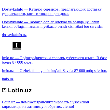
DostavkaInfo — Каталог сервисов, предлагающих доставку
еды, лекарств, книг и товаров для дома.
DostavkaInfo — Taomlar, dorilar, kitoblar va boshqa uy uchun
kerakli bo'lagan narsalarni yetkazib berish xizmatlari bor servislar.
dostavkainfo.uz
Imlo.uz — Орфографический словарь узбекского языка. В базе
более 87 000 слов.
Imlo.uz — O'zbek tilining imlo lug'ati. Saytda 87 000 ortiq so'z bor.
imlo.uz
Lotin.uz — поможет транслитерировать с узбекской
кириллицы на латиницу и обратно. Легко!