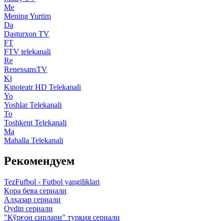
Me
Mening Yurtim
Da
Dasturxon TV
FT
FTV telekanali
Re
RenessansTV
Ki
Kinoteatr HD Telekanali
Yo
Yoshlar Telekanali
To
Toshkent Telekanali
Ma
Mahalla Telekanali
Рекомендуем
TezFufbol - Futbol yangiliklari
Қора бева сериали
Алҳазар сериали
Oydin сериали
"Қўрғон сирлари" туркия сериали