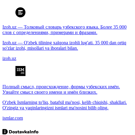
Izoh.uz — Толковый словарь узбекского языка. Более 35 000
слов с определениями, примерами и фразами.
Izoh.uz — O'zbek tilining xalqona izohli lug'ati. 35 000 dan ortiq
so'zlar izohi, misollari va iboralari bilan.
izoh.uz
Полный смысл, происхождение, формы узбекских имён.
Узнайте смысл своего имени и имён близких.
O'zbek Ismlarning to'liq, batafsil ma'nosi, kelib chiqishi, shakllari.
O'zingiz va yaqinlaringizni ismlari ma'nosini bilib oling.
ismlar.com