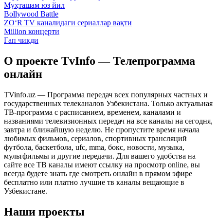
Муҳташам юз йил
Bollywood Battle
ZO‘R TV каналидаги сериаллар вақти
Million концерти
Гап чиқди
О проекте TvInfo — Телепрограмма
онлайн
TVinfo.uz — Программа передач всех популярных частных и
государственных телеканалов Узбекистана. Только актуальная
ТВ-программа с расписанием, временем, каналами и
названиями телевизионных передач на все каналы на сегодня,
завтра и ближайшую неделю. Не пропустите время начала
любимых фильмов, сериалов, спортивных трансляций
футбола, баскетбола, ufc, mma, бокс, новости, музыка,
мультфильмы и другие передачи. Для вашего удобства на
сайте все ТВ каналы имеют ссылку на просмотр online, вы
всегда будете знать где смотреть онлайн в прямом эфире
бесплатно или платно лучшие тв каналы вещающие в
Узбекистане.
Наши проекты