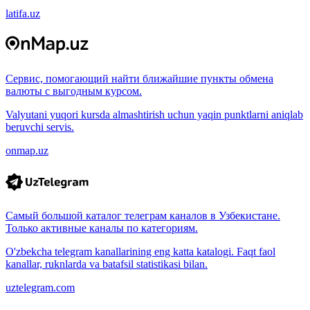
latifa.uz
Сервис, помогающий найти ближайшие пункты обмена
валюты с выгодным курсом.
Valyutani yuqori kursda almashtirish uchun yaqin punktlarni aniqlab
beruvchi servis.
onmap.uz
Самый большой каталог телеграм каналов в Узбекистане.
Только активные каналы по категориям.
O'zbekcha telegram kanallarining eng katta katalogi. Faqt faol
kanallar, ruknlarda va batafsil statistikasi bilan.
uztelegram.com