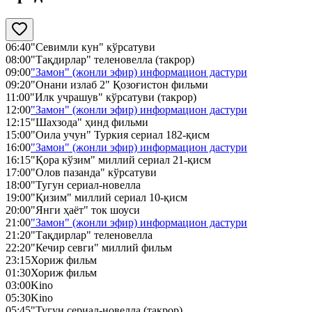
06:40
"Севимли кун" кўрсатуви
08:00
"Тақдирлар" теленовелла (такрор)
09:00
"Замон" (жонли эфир) информацион дастури
09:20
"Онани излаб 2" Қозоғистон фильми
11:00
"Илк учрашув" кўрсатуви (такрор)
12:00
"Замон" (жонли эфир) информацион дастури
12:15
"Шахзода" ҳинд фильми
15:00
"Оила учун" Туркия сериал 182-қисм
16:00
"Замон" (жонли эфир) информацион дастури
16:15
"Қора кўзим" миллий сериал 21-қисм
17:00
"Олов пазанда" кўрсатуви
18:00
"Тугун сериал-новелла
19:00
"Қизим" миллий сериал 10-қисм
20:00
"Янги ҳаёт" ток шоуси
21:00
"Замон" (жонли эфир) информацион дастури
21:20
"Тақдирлар" теленовелла
22:20
"Кечир севги" миллий фильм
23:15
Хориж фильм
01:30
Хориж фильм
03:00
Kino
05:30
Kino
05:45
"Тугун сериал-новелла (такрор)