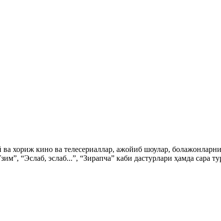
ий ва хориж кино ва телесериаллар, ажойиб шоулар, болажонла
зим”, “Эслаб, эслаб...”, “Зирапча” каби дастурлари ҳамда сара