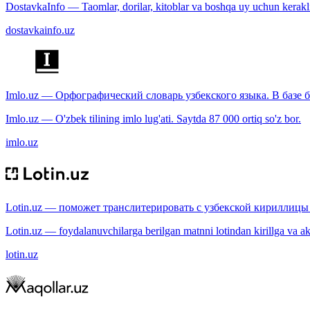
DostavkaInfo — Taomlar, dorilar, kitoblar va boshqa uy uchun kerakli b
dostavkainfo.uz
Imlo.uz — Орфографический словарь узбекского языка. В базе б
Imlo.uz — O'zbek tilining imlo lug'ati. Saytda 87 000 ortiq so'z bor.
imlo.uz
Lotin.uz — поможет транслитерировать с узбекской кириллицы 
Lotin.uz — foydalanuvchilarga berilgan matnni lotindan kirillga va aksi
lotin.uz