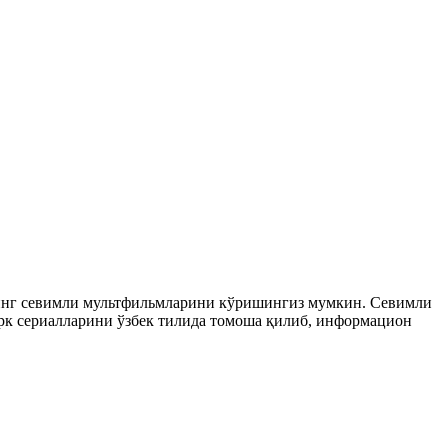
рнинг севимли мультфильмларини кўришингиз мумкин. Севимли
 турк сериалларини ўзбек тилида томоша қилиб, информацион