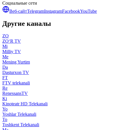
Социальные сети
Веб-сайт
Telegram
Instagram
Facebook
YouTube
Другие каналы
ZO
ZO‘R TV
Mi
Milliy TV
Me
Mening Yurtim
Da
Dasturxon TV
FT
FTV telekanali
Re
RenessansTV
Ki
Kinoteatr HD Telekanali
Yo
Yoshlar Telekanali
To
Toshkent Telekanali
Ma