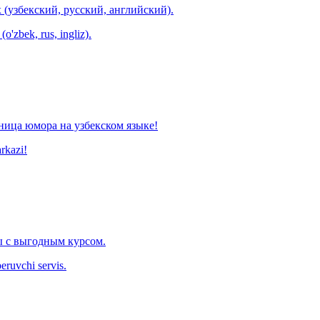
 (узбекский, русский, английский).
o'zbek, rus, ingliz).
ница юмора на узбекском языке!
arkazi!
 с выгодным курсом.
eruvchi servis.