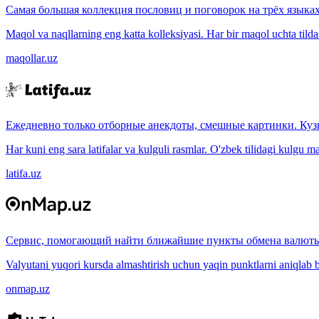
Самая большая коллекция пословиц и поговорок на трёх языках
Maqol va naqllarning eng katta kolleksiyasi. Har bir maqol uchta tilda (
maqollar.uz
Ежедневно только отборные анекдоты, смешные картинки. Куз
Har kuni eng sara latifalar va kulguli rasmlar. O'zbek tilidagi kulgu m
latifa.uz
Сервис, помогающий найти ближайшие пункты обмена валюты
Valyutani yuqori kursda almashtirish uchun yaqin punktlarni aniqlab b
onmap.uz