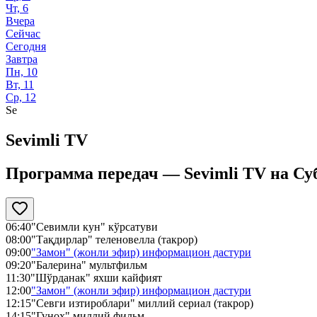
Чт, 6
Вчера
Сейчас
Сегодня
Завтра
Пн, 10
Вт, 11
Ср, 12
Se
Sevimli TV
Программа передач —
Sevimli TV
на
Суб
06:40
"Севимли кун" кўрсатуви
08:00
"Тақдирлар" теленовелла (такрор)
09:00
"Замон" (жонли эфир) информацион дастури
09:20
"Балерина" мультфильм
11:30
"Шўрданак" яхши кайфият
12:00
"Замон" (жонли эфир) информацион дастури
12:15
"Севги изтироблари" миллий сериал (такрор)
14:15
"Гуноҳ" миллий фильм