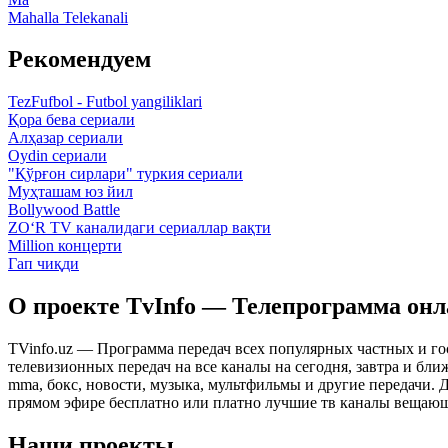
Mahalla Telekanali
Рекомендуем
TezFufbol - Futbol yangiliklari
Қора бева сериали
Алҳазар сериали
Oydin сериали
"Қўрғон сирлари" туркия сериали
Муҳташам юз йил
Bollywood Battle
ZO‘R TV каналидаги сериаллар вақти
Million концерти
Гап чиқди
О проекте TvInfo — Телепрограмма он
TVinfo.uz — Программа передач всех популярных частных и го
телевизионных передач на все каналы на сегодня, завтра и бл
mma, бокс, новости, музыка, мультфильмы и другие передачи. Дл
прямом эфире бесплатно или платно лучшие тв каналы вещающ
Наши проекты