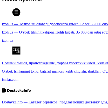
Izoh.uz — Толковый словарь узбекского языка. Более 35 000 сл
Izoh.uz — O'zbek tilining xalqona izohli lug'ati. 35 000 dan ortiq so'zla
izoh.uz
Полный смысл, происхождение, формы узбекских имён. Узнайт
O'zbek Ismlarning to'liq, batafsil ma'nosi, kelib chiqishi, shakllari. O'
ismlar.com
DostavkaInfo — Каталог сервисов, предлагающих доставку еды, 