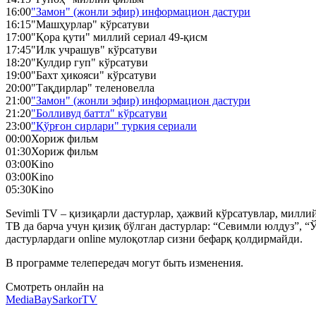
16:00
"Замон" (жонли эфир) информацион дастури
16:15
"Машҳурлар" кўрсатуви
17:00
"Қора қути" миллий сериал 49-қисм
17:45
"Илк учрашув" кўрсатуви
18:20
"Кулдир гуп" кўрсатуви
19:00
"Бахт ҳикояси" кўрсатуви
20:00
"Тақдирлар" теленовелла
21:00
"Замон" (жонли эфир) информацион дастури
21:20
"Болливуд баттл" кўрсатуви
23:00
"Қўрғон сирлари" туркия сериали
00:00
Хориж фильм
01:30
Хориж фильм
03:00
Kino
03:00
Kino
05:30
Kino
Sevimli TV – қизиқарли дастурлар, ҳажвий кўрсатувлар, милл
ТВ да барча учун қизиқ бўлган дастурлар: “Севимли юлдуз”, “Ў
дастурлардаги online мулоқотлар сизни бефарқ қолдирмайди.
В программе телепередач могут быть изменения.
Смотреть онлайн на
MediaBay
SarkorTV