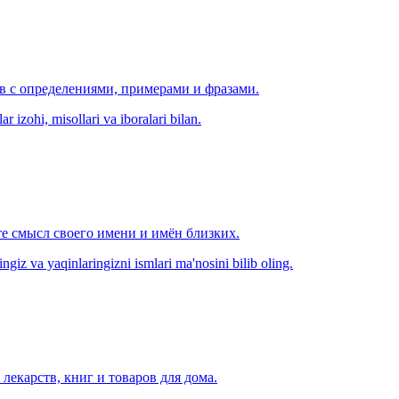
ов с определениями, примерами и фразами.
r izohi, misollari va iboralari bilan.
е смысл своего имени и имён близких.
zingiz va yaqinlaringizni ismlari ma'nosini bilib oling.
лекарств, книг и товаров для дома.