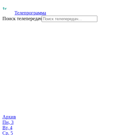
Телепрограмма
Поиск телепередач
Архив
Пн, 3
Вт, 4
Ср, 5