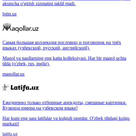
aksincha o'girish xizmatini taklif etadi.
lotin.uz
Самая большая коллекция пословиц и поговорок на трёх
языках (узбекский, русский, английский).
Maqol va naqllarning eng katta kolleksiyasi. Har bir maqol uchta
tilda (o'zbek, rus, ingliz).
maqollar.uz
Ежедневно только отборные анекдоты, смешные картинки.
Кузница юмора на узбекском языке!
Har kuni eng sara latifalar va kulguli rasmlar. O'zbek tilidagi kulgu
markazi!
latifa.uz