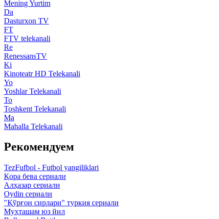
Mening Yurtim
Da
Dasturxon TV
FT
FTV telekanali
Re
RenessansTV
Ki
Kinoteatr HD Telekanali
Yo
Yoshlar Telekanali
To
Toshkent Telekanali
Ma
Mahalla Telekanali
Рекомендуем
TezFufbol - Futbol yangiliklari
Қора бева сериали
Алҳазар сериали
Oydin сериали
"Қўрғон сирлари" туркия сериали
Муҳташам юз йил