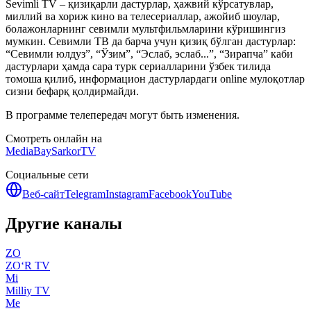
Sevimli TV – қизиқарли дастурлар, ҳажвий кўрсатувлар,
миллий ва хориж кино ва телесериаллар, ажойиб шоулар,
болажонларнинг севимли мультфильмларини кўришингиз
мумкин. Севимли ТВ да барча учун қизиқ бўлган дастурлар:
“Севимли юлдуз”, “Ўзим”, “Эслаб, эслаб...”, “Зирапча” каби
дастурлари ҳамда сара турк сериалларини ўзбек тилида
томоша қилиб, информацион дастурлардаги online мулоқотлар
сизни бефарқ қолдирмайди.
В программе телепередач могут быть изменения.
Смотреть онлайн на
MediaBay
SarkorTV
Социальные сети
Веб-сайт
Telegram
Instagram
Facebook
YouTube
Другие каналы
ZO
ZO‘R TV
Mi
Milliy TV
Me