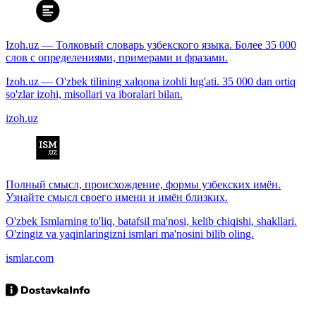
Izoh.uz — Толковый словарь узбекского языка. Более 35 000
слов с определениями, примерами и фразами.
Izoh.uz — O'zbek tilining xalqona izohli lug'ati. 35 000 dan ortiq
so'zlar izohi, misollari va iboralari bilan.
izoh.uz
Полный смысл, происхождение, формы узбекских имён.
Узнайте смысл своего имени и имён близких.
O'zbek Ismlarning to'liq, batafsil ma'nosi, kelib chiqishi, shakllari.
O'zingiz va yaqinlaringizni ismlari ma'nosini bilib oling.
ismlar.com