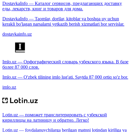
DostavkaInfo — Каталог сервисов, предлагающих доставку
еды, лекарств, книг и товаров для дома.
DostavkaInfo — Taomlar, dorilar, kitoblar va boshqa uy uchun
kerakli bo'lagan narsalarni yetkazib berish xizmatlari bor servislar.
dostavkainfo.uz
Imlo.uz — Орфографический словарь узбекского языка. В базе
более 87 000 слов.
Imlo.uz — O'zbek tilining imlo lug'ati. Saytda 87 000 ortiq so'z bor.
imlo.uz
Lotin.uz — поможет транслитерировать с узбекской
кириллицы на латиницу и обратно. Легко!
Lotin.uz — foydalanuvchilarga berilgan matnni lotindan kirillga va