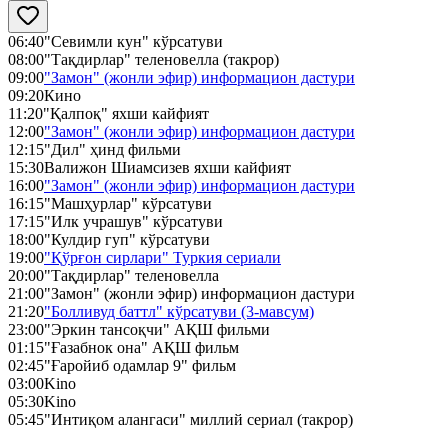
06:40
"Севимли кун" кўрсатуви
08:00
"Тақдирлар" теленовелла (такрор)
09:00
"Замон" (жонли эфир) информацион дастури
09:20
Кино
11:20
"Қалпоқ" яхши кайфият
12:00
"Замон" (жонли эфир) информацион дастури
12:15
"Дил" ҳинд фильми
15:30
Валижон Шиамсизев яхши кайфият
16:00
"Замон" (жонли эфир) информацион дастури
16:15
"Машҳурлар" кўрсатуви
17:15
"Илк учрашув" кўрсатуви
18:00
"Кулдир гуп" кўрсатуви
19:00
"Қўрғон сирлари" Туркия сериали
20:00
"Тақдирлар" теленовелла
21:00
"Замон" (жонли эфир) информацион дастури
21:20
"Болливуд баттл" кўрсатуви (3-мавсум)
23:00
"Эркин тансоқчи" АҚШ фильми
01:15
"Ғазабнок она" АҚШ фильм
02:45
"Ғаройиб одамлар 9" фильм
03:00
Kino
05:30
Kino
05:45
"Интиқом алангаси" миллий сериал (такрор)