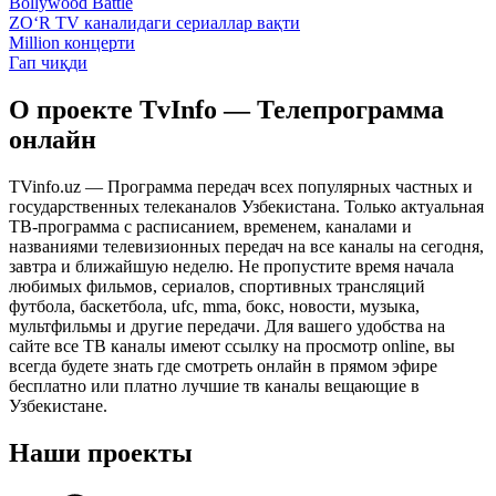
Bollywood Battle
ZO‘R TV каналидаги сериаллар вақти
Million концерти
Гап чиқди
О проекте TvInfo — Телепрограмма
онлайн
TVinfo.uz — Программа передач всех популярных частных и
государственных телеканалов Узбекистана. Только актуальная
ТВ-программа с расписанием, временем, каналами и
названиями телевизионных передач на все каналы на сегодня,
завтра и ближайшую неделю. Не пропустите время начала
любимых фильмов, сериалов, спортивных трансляций
футбола, баскетбола, ufc, mma, бокс, новости, музыка,
мультфильмы и другие передачи. Для вашего удобства на
сайте все ТВ каналы имеют ссылку на просмотр online, вы
всегда будете знать где смотреть онлайн в прямом эфире
бесплатно или платно лучшие тв каналы вещающие в
Узбекистане.
Наши проекты