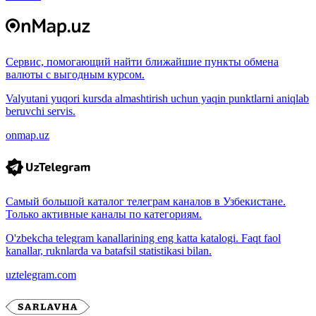
Сервис, помогающий найти ближайшие пункты обмена
валюты с выгодным курсом.
Valyutani yuqori kursda almashtirish uchun yaqin punktlarni aniqlab
beruvchi servis.
onmap.uz
Самый большой каталог телеграм каналов в Узбекистане.
Только активные каналы по категориям.
O'zbekcha telegram kanallarining eng katta katalogi. Faqt faol
kanallar, ruknlarda va batafsil statistikasi bilan.
uztelegram.com