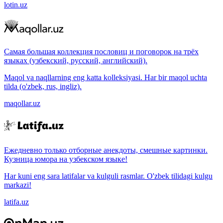
lotin.uz
Самая большая коллекция пословиц и поговорок на трёх
языках (узбекский, русский, английский).
Maqol va naqllarning eng katta kolleksiyasi. Har bir maqol uchta
tilda (o'zbek, rus, ingliz).
maqollar.uz
Ежедневно только отборные анекдоты, смешные картинки.
Кузница юмора на узбекском языке!
Har kuni eng sara latifalar va kulguli rasmlar. O'zbek tilidagi kulgu
markazi!
latifa.uz