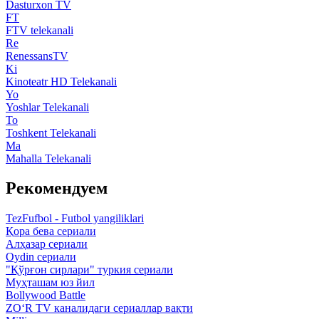
Dasturxon TV
FT
FTV telekanali
Re
RenessansTV
Ki
Kinoteatr HD Telekanali
Yo
Yoshlar Telekanali
To
Toshkent Telekanali
Ma
Mahalla Telekanali
Рекомендуем
TezFufbol - Futbol yangiliklari
Қора бева сериали
Алҳазар сериали
Oydin сериали
"Қўрғон сирлари" туркия сериали
Муҳташам юз йил
Bollywood Battle
ZO‘R TV каналидаги сериаллар вақти