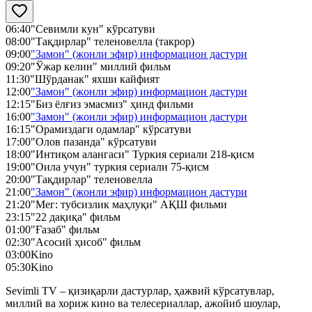
06:40
"Севимли кун" кўрсатуви
08:00
"Тақдирлар" теленовелла (такрор)
09:00
"Замон" (жонли эфир) информацион дастури
09:20
"Ўжар келин" миллий фильм
11:30
"Шўрданак" яхши кайфият
12:00
"Замон" (жонли эфир) информацион дастури
12:15
"Биз ёлғиз эмасмиз" ҳинд фильми
16:00
"Замон" (жонли эфир) информацион дастури
16:15
"Орамиздаги одамлар" кўрсатуви
17:00
"Олов пазанда" кўрсатуви
18:00
"Интиқом алангаси" Туркия сериали 218-қисм
19:00
"Оила учун" туркия сериали 75-қисм
20:00
"Тақдирлар" теленовелла
21:00
"Замон" (жонли эфир) информацион дастури
21:20
"Мег: тубсизлик маҳлуқи" АҚШ фильми
23:15
"22 дақиқа" фильм
01:00
"Ғазаб" фильм
02:30
"Асосий ҳисоб" фильм
03:00
Kino
05:30
Kino
Sevimli TV – қизиқарли дастурлар, ҳажвий кўрсатувлар,
миллий ва хориж кино ва телесериаллар, ажойиб шоулар,