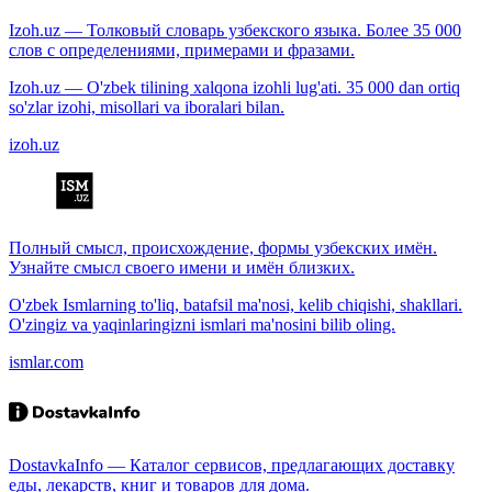
Izoh.uz — Толковый словарь узбекского языка. Более 35 000
слов с определениями, примерами и фразами.
Izoh.uz — O'zbek tilining xalqona izohli lug'ati. 35 000 dan ortiq
so'zlar izohi, misollari va iboralari bilan.
izoh.uz
Полный смысл, происхождение, формы узбекских имён.
Узнайте смысл своего имени и имён близких.
O'zbek Ismlarning to'liq, batafsil ma'nosi, kelib chiqishi, shakllari.
O'zingiz va yaqinlaringizni ismlari ma'nosini bilib oling.
ismlar.com
DostavkaInfo — Каталог сервисов, предлагающих доставку
еды, лекарств, книг и товаров для дома.