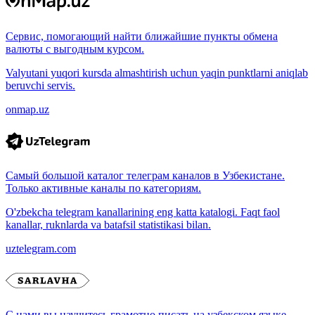
Сервис, помогающий найти ближайшие пункты обмена
валюты с выгодным курсом.
Valyutani yuqori kursda almashtirish uchun yaqin punktlarni aniqlab
beruvchi servis.
onmap.uz
Самый большой каталог телеграм каналов в Узбекистане.
Только активные каналы по категориям.
O'zbekcha telegram kanallarining eng katta katalogi. Faqt faol
kanallar, ruknlarda va batafsil statistikasi bilan.
uztelegram.com
С нами вы научитесь грамотно писать на узбекском языке.