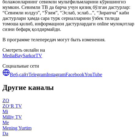
болажонларнинг севимли мультфильмларини кўришингиз
мумкин. Севимли ТВ да барча учун қизиқ бўлган дастурлар:
“Севимли юлдуз”, “Ўзим”, “Эслаб, эслаб...”, “Зирапча” каби
дастурлари ҳамда сара турк сериалларини ўзбек тилида
томоша қилиб, информацион дастурлардаги online мулоқотлар
сизни бефарқ қолдирмайди.
В программе телепередач могут быть изменения.
Смотреть онлайн на
MediaBay
SarkorTV
Социальные сети
Веб-сайт
Telegram
Instagram
Facebook
YouTube
Другие каналы
ZO
ZO‘R TV
Mi
Milliy TV
Me
Mening Yurtim
Da