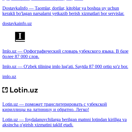
DostavkaInfo — Taomlar, dorilar, kitoblar va boshqa uy uchun
kerakli bo'lagan narsalarni yetkazib berish xizmatlari bor servislar.
dostavkainfo.uz
Imlo.uz — Орфографический словарь узбекского языка. В базе
более 87 000 слов.
Imlo.uz — O'zbek tilining imlo lug'ati. Saytda 87 000 ortiq so'z bor.
imlo.uz
Lotin.uz — поможет транслитерировать с узбекской
кириллицы на латиницу и обратно. Легко!
Lotin.uz — foydalanuvchilarga berilgan matnni lotindan kirillga va
aksincha o'girish xizmatini taklif etadi.