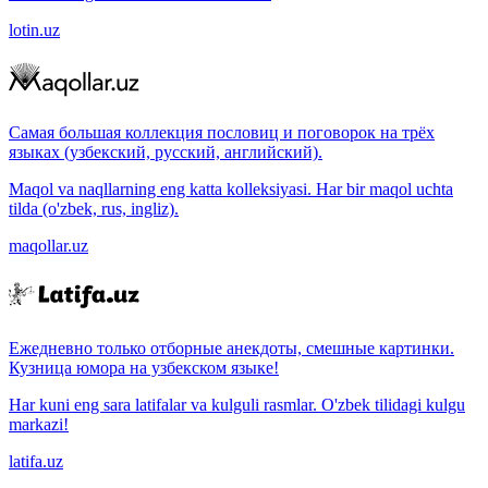
lotin.uz
Самая большая коллекция пословиц и поговорок на трёх
языках (узбекский, русский, английский).
Maqol va naqllarning eng katta kolleksiyasi. Har bir maqol uchta
tilda (o'zbek, rus, ingliz).
maqollar.uz
Ежедневно только отборные анекдоты, смешные картинки.
Кузница юмора на узбекском языке!
Har kuni eng sara latifalar va kulguli rasmlar. O'zbek tilidagi kulgu
markazi!
latifa.uz