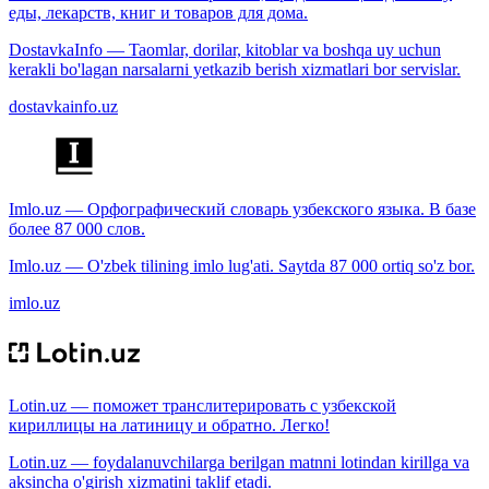
еды, лекарств, книг и товаров для дома.
DostavkaInfo — Taomlar, dorilar, kitoblar va boshqa uy uchun
kerakli bo'lagan narsalarni yetkazib berish xizmatlari bor servislar.
dostavkainfo.uz
Imlo.uz — Орфографический словарь узбекского языка. В базе
более 87 000 слов.
Imlo.uz — O'zbek tilining imlo lug'ati. Saytda 87 000 ortiq so'z bor.
imlo.uz
Lotin.uz — поможет транслитерировать с узбекской
кириллицы на латиницу и обратно. Легко!
Lotin.uz — foydalanuvchilarga berilgan matnni lotindan kirillga va
aksincha o'girish xizmatini taklif etadi.