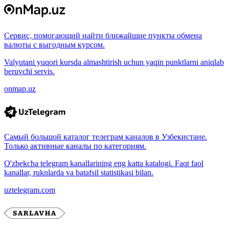
Сервис, помогающий найти ближайшие пункты обмена
валюты с выгодным курсом.
Valyutani yuqori kursda almashtirish uchun yaqin punktlarni aniqlab
beruvchi servis.
onmap.uz
Самый большой каталог телеграм каналов в Узбекистане.
Только активные каналы по категориям.
O'zbekcha telegram kanallarining eng katta katalogi. Faqt faol
kanallar, ruknlarda va batafsil statistikasi bilan.
uztelegram.com