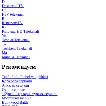
Da
Dasturxon TV
FT
FTV telekanali
Re
RenessansTV
Ki
Kinoteatr HD Telekanali
Yo
Yoshlar Telekanali
To
Toshkent Telekanali
Ma
Mahalla Telekanali
Рекомендуем
TezFufbol - Futbol yangiliklari
Қора бева сериали
Алҳазар сериали
Oydin сериали
"Қўрғон сирлари" туркия сериали
Муҳташам юз йил
Bollywood Battle