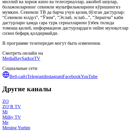
миллий ва хориж кино ва телесериаллар, ажойиб шоулар,
болажонларнинг севимли мультфильмларини кўришингиз
мумкин. Севимли ТВ да барча учун қизиқ бўлган дастурлар:
“Севимли юлдуз”, “Ўзим”, “Эслаб, эслаб...”, “Зирапча” каби
дастурлари ҳамда сара турк сериалларини ўзбек тилида
томоша қилиб, информацион дастурлардаги online мулоқотлар
сизни бефарқ қолдирмайди.
В программе телепередач могут быть изменения.
Смотреть онлайн на
MediaBay
SarkorTV
Социальные сети
Веб-сайт
Telegram
Instagram
Facebook
YouTube
Другие каналы
ZO
ZO‘R TV
Mi
Milliy TV
Me
Mening Yurtim