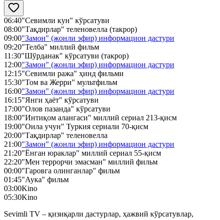
06:40
"Севимли кун" кўрсатуви
08:00
"Тақдирлар" теленовелла (такрор)
09:00
"Замон" (жонли эфир) информацион дастури
09:20
"Телба" миллий фильм
11:30
"Шўрданак" кўрсатуви (такрор)
12:00
"Замон" (жонли эфир) информацион дастури
12:15
"Севимли ража" ҳинд фильми
15:30
"Том ва Жерри" мультфильм
16:00
"Замон" (жонли эфир) информацион дастури
16:15
"Янги ҳаёт" кўрсатуви
17:00
"Олов пазанда" кўрсатуви
18:00
"Интиқом алангаси" миллий сериал 213-қисм
19:00
"Оила учун" Туркия сериали 70-қисм
20:00
"Тақдирлар" теленовелла
21:00
"Замон" (жонли эфир) информацион дастури
21:20
"Ёнган юраклар" миллий сериал 55-қисм
22:20
"Мен террорчи эмасман" миллий фильм
00:00
"Гаровга олинганлар" фильм
01:45
"Аука" фильм
03:00
Kino
05:30
Kino
Sevimli TV – қизиқарли дастурлар, ҳажвий кўрсатувлар,