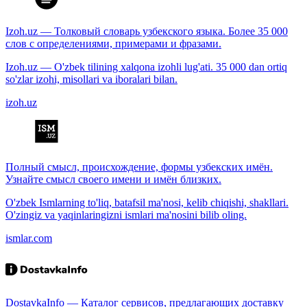
Izoh.uz — Толковый словарь узбекского языка. Более 35 000
слов с определениями, примерами и фразами.
Izoh.uz — O'zbek tilining xalqona izohli lug'ati. 35 000 dan ortiq
so'zlar izohi, misollari va iboralari bilan.
izoh.uz
Полный смысл, происхождение, формы узбекских имён.
Узнайте смысл своего имени и имён близких.
O'zbek Ismlarning to'liq, batafsil ma'nosi, kelib chiqishi, shakllari.
O'zingiz va yaqinlaringizni ismlari ma'nosini bilib oling.
ismlar.com
DostavkaInfo — Каталог сервисов, предлагающих доставку