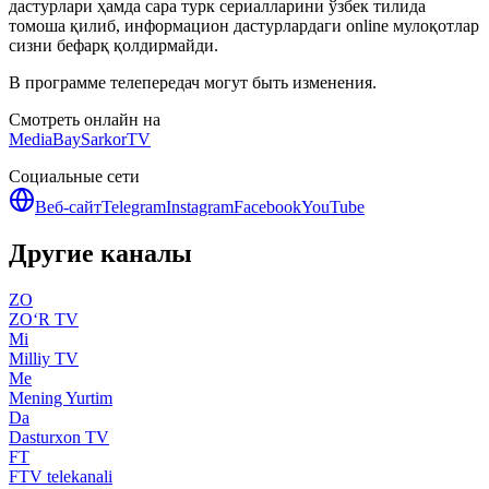
дастурлари ҳамда сара турк сериалларини ўзбек тилида
томоша қилиб, информацион дастурлардаги online мулоқотлар
сизни бефарқ қолдирмайди.
В программе телепередач могут быть изменения.
Смотреть онлайн на
MediaBay
SarkorTV
Социальные сети
Веб-сайт
Telegram
Instagram
Facebook
YouTube
Другие каналы
ZO
ZO‘R TV
Mi
Milliy TV
Me
Mening Yurtim
Da
Dasturxon TV
FT
FTV telekanali