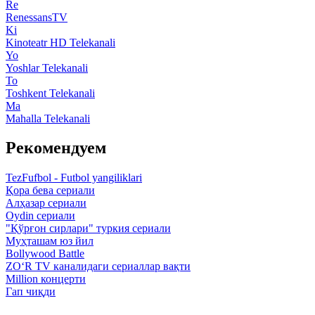
Re
RenessansTV
Ki
Kinoteatr HD Telekanali
Yo
Yoshlar Telekanali
To
Toshkent Telekanali
Ma
Mahalla Telekanali
Рекомендуем
TezFufbol - Futbol yangiliklari
Қора бева сериали
Алҳазар сериали
Oydin сериали
"Қўрғон сирлари" туркия сериали
Муҳташам юз йил
Bollywood Battle
ZO‘R TV каналидаги сериаллар вақти
Million концерти
Гап чиқди