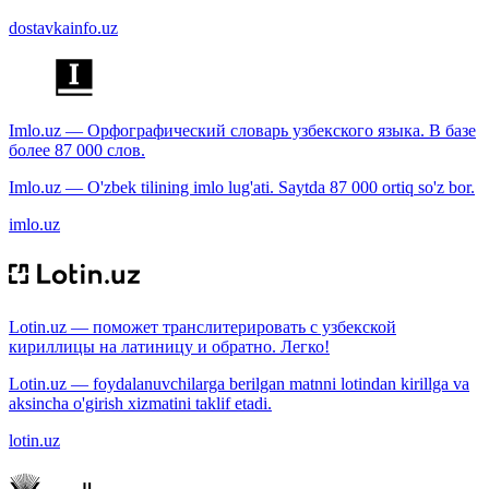
dostavkainfo.uz
Imlo.uz — Орфографический словарь узбекского языка. В базе
более 87 000 слов.
Imlo.uz — O'zbek tilining imlo lug'ati. Saytda 87 000 ortiq so'z bor.
imlo.uz
Lotin.uz — поможет транслитерировать с узбекской
кириллицы на латиницу и обратно. Легко!
Lotin.uz — foydalanuvchilarga berilgan matnni lotindan kirillga va
aksincha o'girish xizmatini taklif etadi.
lotin.uz