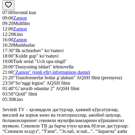
07:00
Sevimli kun
09:00
Zamon
09:20
Multfilm
12:00
Zamon
12:20
Kino
16:00
Zamon
16:20
Mashhurlar
17:30
"Ilk uchrashuv" ko‘rsatuvi
18:00
"Kuldir gup" ko‘rsatuvi
19:00
Turk serial "Uch opa-singil"
20:00
"Dunyoning ishlari" telenovella
21:00
"Zamon" (jonli efir) informatsion dasturi
21:20
"Transformerlar botlar g‘alabasi" AQSH filmi (premyera)
23:50
"So‘nggi legion" AQSH filmi
01:40
"G‘aroyib odamlar 2" AQSH filmi
03:50
"Qotil" filmi
05:30
Kino
Sevimli TV – қизиқарли дастурлар, ҳажвий кўрсатувлар,
миллий ва хориж кино ва телесериаллар, ажойиб шоулар,
болажонларнинг севимли мультфильмларини кўришингиз
мумкин. Севимли ТВ да барча учун қизиқ бўлган дастурлар:
“Севимли юлдуз”, “Ўзим”, “Эслаб, эслаб...”, “Зирапча” каби