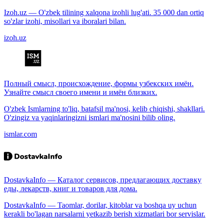
Izoh.uz — O'zbek tilining xalqona izohli lug'ati. 35 000 dan ortiq
so'zlar izohi, misollari va iboralari bilan.
izoh.uz
Полный смысл, происхождение, формы узбекских имён.
Узнайте смысл своего имени и имён близких.
O'zbek Ismlarning to'liq, batafsil ma'nosi, kelib chiqishi, shakllari.
O'zingiz va yaqinlaringizni ismlari ma'nosini bilib oling.
ismlar.com
DostavkaInfo — Каталог сервисов, предлагающих доставку
еды, лекарств, книг и товаров для дома.
DostavkaInfo — Taomlar, dorilar, kitoblar va boshqa uy uchun
kerakli bo'lagan narsalarni yetkazib berish xizmatlari bor servislar.