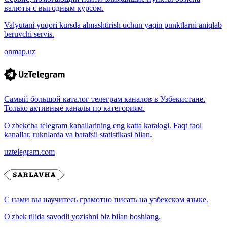
валюты с выгодным курсом.
Valyutani yuqori kursda almashtirish uchun yaqin punktlarni aniqlab
beruvchi servis.
onmap.uz
Самый большой каталог телеграм каналов в Узбекистане.
Только активные каналы по категориям.
O'zbekcha telegram kanallarining eng katta katalogi. Faqt faol
kanallar, ruknlarda va batafsil statistikasi bilan.
uztelegram.com
С нами вы научитесь грамотно писать на узбекском языке.
O'zbek tilida savodli yozishni biz bilan boshlang.