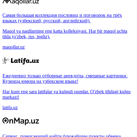
Самая большая коллекция пословиц и поговорок на трёх
языках (узбекский, русский, английский).
Maqol va naqllarning eng katta kolleksiyasi. Har bir maqol uchta
tilda (o'zbek, rus, ingliz).
maqollar.uz
Ежедневно только отборные анекдоты, смешные картинки.
Кузница юмора на узбекском языке!
Har kuni eng sara latifalar va kulguli rasmlar. O'zbek tilidagi kulgu
markazi!
latifa.uz
Сервис, помогающий найти ближайшие пункты обмена