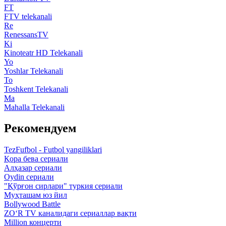
FT
FTV telekanali
Re
RenessansTV
Ki
Kinoteatr HD Telekanali
Yo
Yoshlar Telekanali
To
Toshkent Telekanali
Ma
Mahalla Telekanali
Рекомендуем
TezFufbol - Futbol yangiliklari
Қора бева сериали
Алҳазар сериали
Oydin сериали
"Қўрғон сирлари" туркия сериали
Муҳташам юз йил
Bollywood Battle
ZO‘R TV каналидаги сериаллар вақти
Million концерти