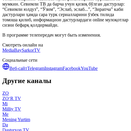
мумкин. Севимли ТВ да барча учун қизиқ бўлган дастурлар:
“Севимли юлдуз”, “Ўзим”, “Эслаб, эслаб...”, “Зирапча” каби
дастурлари ҳамда сара турк сериалларини ўзбек тилида
томоша қилиб, информацион дастурлардаги online мулоқотлар
сизни бефарқ қолдирмайди.
В программе телепередач могут быть изменения.
Смотреть онлайн на
MediaBay
SarkorTV
Социальные сети
Веб-сайт
Telegram
Instagram
Facebook
YouTube
Другие каналы
ZO
ZO‘R TV
Mi
Milliy TV
Me
Mening Yurtim
Da
Dasturxon TV