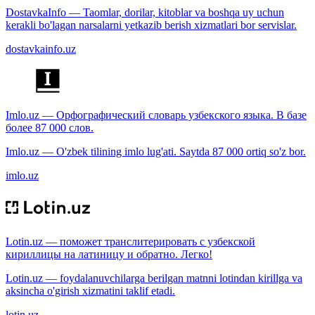
DostavkaInfo — Taomlar, dorilar, kitoblar va boshqa uy uchun
kerakli bo'lagan narsalarni yetkazib berish xizmatlari bor servislar.
dostavkainfo.uz
Imlo.uz — Орфографический словарь узбекского языка. В базе
более 87 000 слов.
Imlo.uz — O'zbek tilining imlo lug'ati. Saytda 87 000 ortiq so'z bor.
imlo.uz
Lotin.uz — поможет транслитерировать с узбекской
кириллицы на латиницу и обратно. Легко!
Lotin.uz — foydalanuvchilarga berilgan matnni lotindan kirillga va
aksincha o'girish xizmatini taklif etadi.
lotin.uz