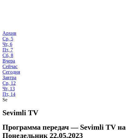
Архив
Ср, 5
Чт, 6
Пт, 7
Сб, 8
Вчера
Сейчас
Сегодня
Завтра
Ср, 12
Чт, 13
Пт, 14
Se
Sevimli TV
Программа передач —
Sevimli TV
на
Понедельник 22.05.2023