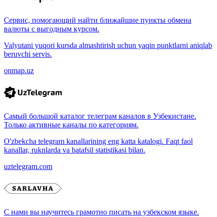
Сервис, помогающий найти ближайшие пункты обмена
валюты с выгодным курсом.
Valyutani yuqori kursda almashtirish uchun yaqin punktlarni aniqlab
beruvchi servis.
onmap.uz
Самый большой каталог телеграм каналов в Узбекистане.
Только активные каналы по категориям.
O'zbekcha telegram kanallarining eng katta katalogi. Faqt faol
kanallar, ruknlarda va batafsil statistikasi bilan.
uztelegram.com
С нами вы научитесь грамотно писать на узбекском языке.