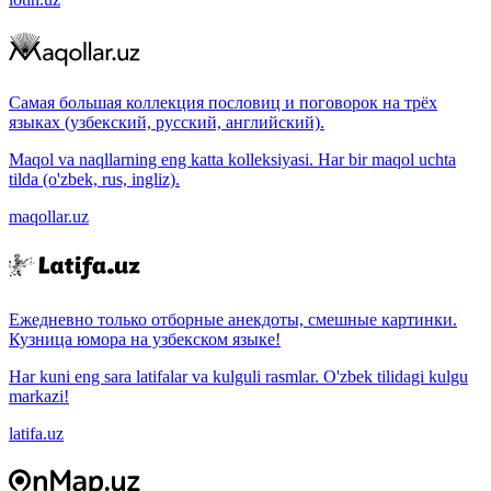
Самая большая коллекция пословиц и поговорок на трёх
языках (узбекский, русский, английский).
Maqol va naqllarning eng katta kolleksiyasi. Har bir maqol uchta
tilda (o'zbek, rus, ingliz).
maqollar.uz
Ежедневно только отборные анекдоты, смешные картинки.
Кузница юмора на узбекском языке!
Har kuni eng sara latifalar va kulguli rasmlar. O'zbek tilidagi kulgu
markazi!
latifa.uz