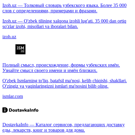
Izoh.uz — Толковый словарь узбекского языка. Более 35 000
слов с определениями, примерами и фразами.
Izoh.uz — O'zbek tilining xalqona izohli lug'ati. 35 000 dan ortiq
so'zlar izohi, misollari va iboralari bilan.
izoh.uz
Полный смысл, происхождение, формы узбекских имён.
Узнайте смысл своего имени и имён близких.
O'zbek Ismlarning to'liq, batafsil ma'nosi, kelib chiqishi, shakllari.
O'zingiz va yaqinlaringizni ismlari ma'nosini bilib oling.
ismlar.com
DostavkaInfo — Каталог сервисов, предлагающих доставку
еды, лекарств, книг и товаров для дома.