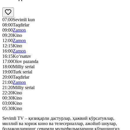
07:00
Sevimli kun
08:00
Taqdirlar
09:00
Zamon
09:20
Kino
12:00
Zamon
12:15
Kino
16:00
Zamon
16:15
Ko‘rsatuv
17:00
Olov pazanda
18:00
Milliy serial
19:00
Turk serial
20:00
Taqdirlar
21:00
Zamon
21:20
Milliy serial
22:20
Kino
00:30
Kino
03:00
Kino
05:30
Kino
Sevimli TV – қизиқарли дастурлар, ҳажвий кўрсатувлар,
миллий ва хориж кино ва телесериаллар, ажойиб шоулар,
болажонларнинг севимли мультфильмларини кўришингиз