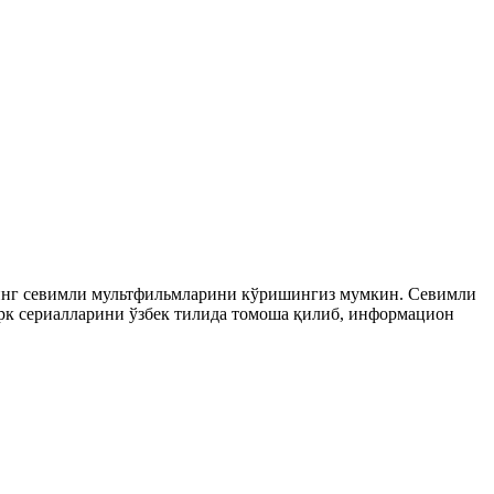
рнинг севимли мультфильмларини кўришингиз мумкин. Севимли
 турк сериалларини ўзбек тилида томоша қилиб, информацион