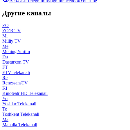
Веб-сайт
Telegram
Instagram
Facebook
YouTube
Другие каналы
ZO
ZO‘R TV
Mi
Milliy TV
Me
Mening Yurtim
Da
Dasturxon TV
FT
FTV telekanali
Re
RenessansTV
Ki
Kinoteatr HD Telekanali
Yo
Yoshlar Telekanali
To
Toshkent Telekanali
Ma
Mahalla Telekanali