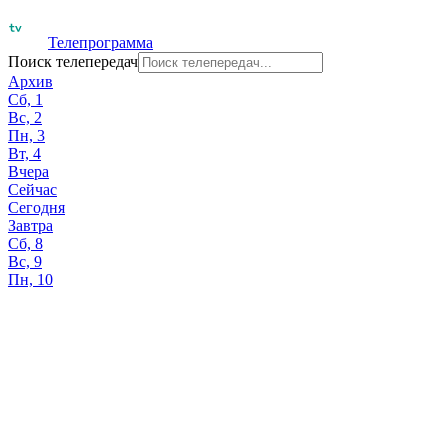
Телепрограмма
Поиск телепередач
Архив
Сб, 1
Вс, 2
Пн, 3
Вт, 4
Вчера
Сейчас
Сегодня
Завтра
Сб, 8
Вс, 9
Пн, 10