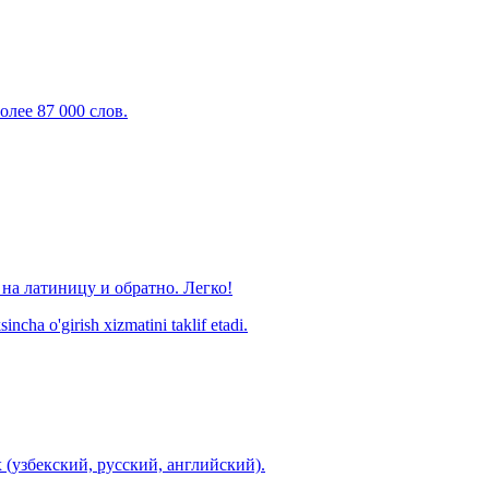
олее 87 000 слов.
на латиницу и обратно. Легко!
ncha o'girish xizmatini taklif etadi.
 (узбекский, русский, английский).