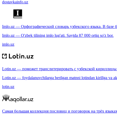
dostavkainfo.uz
Imlo.uz — Орфографический словарь узбекского языка. В базе б
Imlo.uz — O'zbek tilining imlo lug'ati. Saytda 87 000 ortiq so'z bor.
imlo.uz
Lotin.uz — поможет транслитерировать с узбекской кириллицы 
Lotin.uz — foydalanuvchilarga berilgan matnni lotindan kirillga va aksi
lotin.uz
Самая большая коллекция пословиц и поговорок на трёх языках