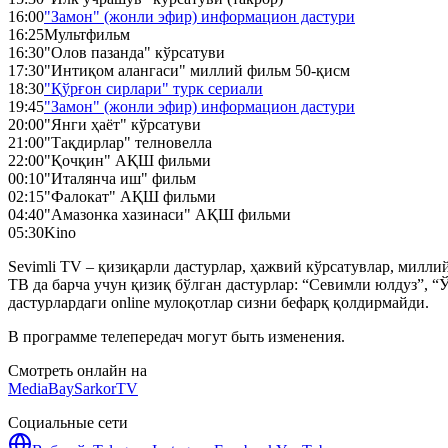
16:00
"Замон" (жонли эфир) информацион дастури
16:25
Мультфильм
16:30
"Олов пазанда" кўрсатуви
17:30
"Интиқом алангаси" миллий фильм 50-қисм
18:30
"Қўрғон сирлари" турк сериали
19:45
"Замон" (жонли эфир) информацион дастури
20:00
"Янги ҳаёт" кўрсатуви
21:00
"Тақдирлар" телновелла
22:00
"Қочқин" АҚШ фильми
00:10
"Италянча иш" фильм
02:15
"Фалокат" АҚШ фильми
04:40
"Амазонка хазинаси" АҚШ фильми
05:30
Kino
Sevimli TV – қизиқарли дастурлар, ҳажвий кўрсатувлар, милл
ТВ да барча учун қизиқ бўлган дастурлар: “Севимли юлдуз”, “Ў
дастурлардаги online мулоқотлар сизни бефарқ қолдирмайди.
В программе телепередач могут быть изменения.
Смотреть онлайн на
MediaBay
SarkorTV
Социальные сети