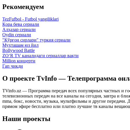
Рекомендуем
TezFufbol - Futbol yangiliklari
Қора бева сериали
Алҳазар сериали
Oydin сериали
"Қўрғон сирлари" туркия сериали
Муҳташам юз йил
Bollywood Battle
ZO‘R TV каналидаги сериаллар вақти
Million концерти
Гап чиқди
О проекте TvInfo — Телепрограмма он
TVinfo.uz — Программа передач всех популярных частных и го
телевизионных передач на все каналы на сегодня, завтра и бл
mma, бокс, новости, музыка, мультфильмы и другие передачи. Дл
прямом эфире бесплатно или платно лучшие тв каналы вещающ
Наши проекты