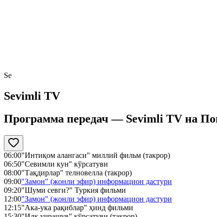
Se
Sevimli TV
Программа передач —
Sevimli TV
на
По
06:00
"Интиқом алангаси" миллий фильм (такрор)
06:50
"Севимли кун" кўрсатуви
08:00
"Тақдирлар" телновелла (такрор)
09:00
"Замон" (жонли эфир) информацион дастури
09:20
"Шуми севги?" Туркия фильми
12:00
"Замон" (жонли эфир) информацион дастури
12:15
"Ака-ука рақиблар" ҳинд фильми
15:30
"Илк учрашув" кўрсатуви (такрор)