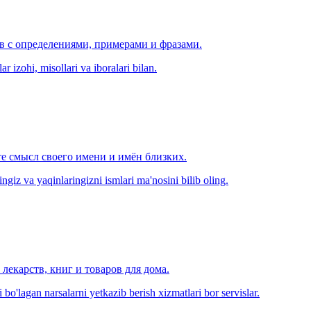
ов с определениями, примерами и фразами.
r izohi, misollari va iboralari bilan.
е смысл своего имени и имён близких.
zingiz va yaqinlaringizni ismlari ma'nosini bilib oling.
лекарств, книг и товаров для дома.
o'lagan narsalarni yetkazib berish xizmatlari bor servislar.