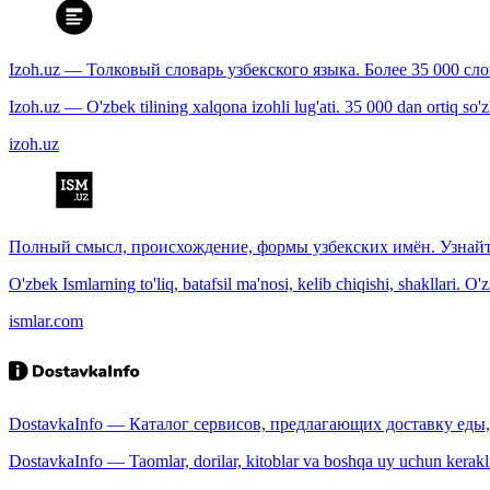
Izoh.uz — Толковый словарь узбекского языка. Более 35 000 сл
Izoh.uz — O'zbek tilining xalqona izohli lug'ati. 35 000 dan ortiq so'zla
izoh.uz
Полный смысл, происхождение, формы узбекских имён. Узнайт
O'zbek Ismlarning to'liq, batafsil ma'nosi, kelib chiqishi, shakllari. O'
ismlar.com
DostavkaInfo — Каталог сервисов, предлагающих доставку еды, 
DostavkaInfo — Taomlar, dorilar, kitoblar va boshqa uy uchun kerakli b