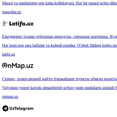
Maqol va naqllarning eng katta kolleksiyasi. Har bir maqol uchta tilda (
maqollar.uz
Ежедневно только отборные анекдоты, смешные картинки. Куз
Har kuni eng sara latifalar va kulguli rasmlar. O'zbek tilidagi kulgu m
latifa.uz
Сервис, помогающий найти ближайшие пункты обмена валюты
Valyutani yuqori kursda almashtirish uchun yaqin punktlarni aniqlab b
onmap.uz