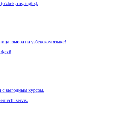
o'zbek, rus, ingliz).
ница юмора на узбекском языке!
arkazi!
 с выгодным курсом.
eruvchi servis.