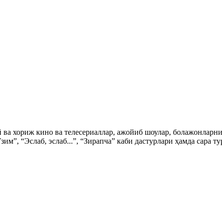
ий ва хориж кино ва телесериаллар, ажойиб шоулар, болажонла
зим”, “Эслаб, эслаб...”, “Зирапча” каби дастурлари ҳамда сара