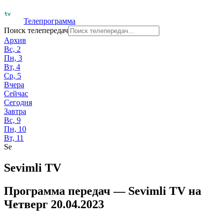
Телепрограмма
Поиск телепередач
Архив
Вс, 2
Пн, 3
Вт, 4
Ср, 5
Вчера
Сейчас
Сегодня
Завтра
Вс, 9
Пн, 10
Вт, 11
Se
Sevimli TV
Программа передач —
Sevimli TV
на
Четверг 20.04.2023