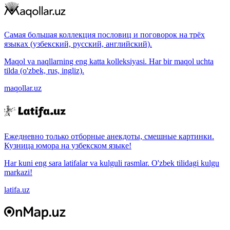
Самая большая коллекция пословиц и поговорок на трёх
языках (узбекский, русский, английский).
Maqol va naqllarning eng katta kolleksiyasi. Har bir maqol uchta
tilda (o'zbek, rus, ingliz).
maqollar.uz
Ежедневно только отборные анекдоты, смешные картинки.
Кузница юмора на узбекском языке!
Har kuni eng sara latifalar va kulguli rasmlar. O'zbek tilidagi kulgu
markazi!
latifa.uz