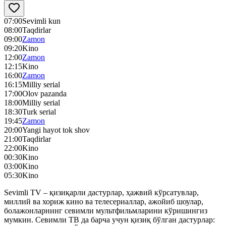
07:00
Sevimli kun
08:00
Taqdirlar
09:00
Zamon
09:20
Kino
12:00
Zamon
12:15
Kino
16:00
Zamon
16:15
Milliy serial
17:00
Olov pazanda
18:00
Milliy serial
18:30
Turk serial
19:45
Zamon
20:00
Yangi hayot tok shov
21:00
Taqdirlar
22:00
Kino
00:30
Kino
03:00
Kino
05:30
Kino
Sevimli TV – қизиқарли дастурлар, ҳажвий кўрсатувлар,
миллий ва хориж кино ва телесериаллар, ажойиб шоулар,
болажонларнинг севимли мультфильмларини кўришингиз
мумкин. Севимли ТВ да барча учун қизиқ бўлган дастурлар: