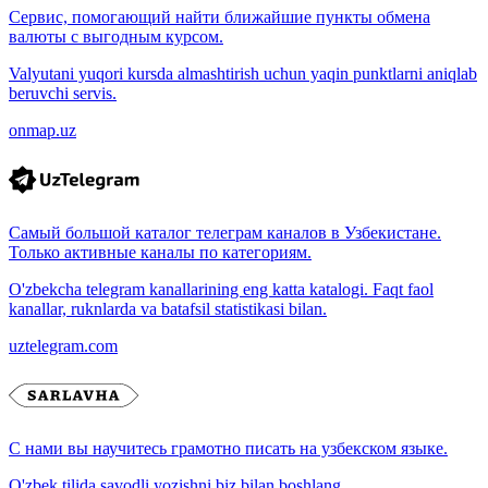
Сервис, помогающий найти ближайшие пункты обмена
валюты с выгодным курсом.
Valyutani yuqori kursda almashtirish uchun yaqin punktlarni aniqlab
beruvchi servis.
onmap.uz
Самый большой каталог телеграм каналов в Узбекистане.
Только активные каналы по категориям.
O'zbekcha telegram kanallarining eng katta katalogi. Faqt faol
kanallar, ruknlarda va batafsil statistikasi bilan.
uztelegram.com
С нами вы научитесь грамотно писать на узбекском языке.
O'zbek tilida savodli yozishni biz bilan boshlang.