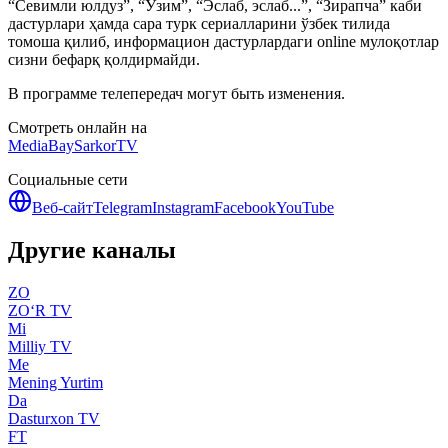
“Севимли юлдуз”, “Ўзим”, “Эслаб, эслаб...”, “Зирапча” каби
дастурлари ҳамда сара турк сериалларини ўзбек тилида
томоша қилиб, информацион дастурлардаги online мулоқотлар
сизни бефарқ қолдирмайди.
В программе телепередач могут быть изменения.
Смотреть онлайн на
MediaBay
SarkorTV
Социальные сети
Веб-сайт
Telegram
Instagram
Facebook
YouTube
Другие каналы
ZO
ZO‘R TV
Mi
Milliy TV
Me
Mening Yurtim
Da
Dasturxon TV
FT