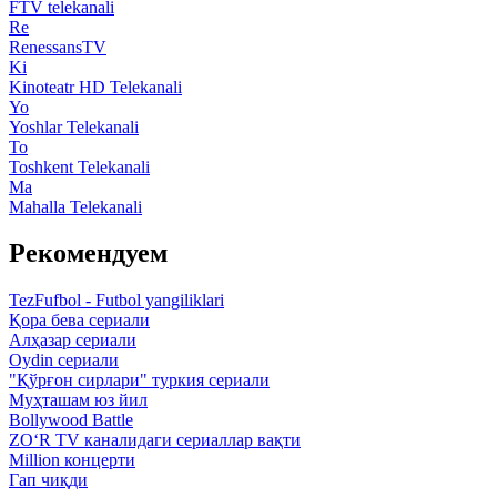
FTV telekanali
Re
RenessansTV
Ki
Kinoteatr HD Telekanali
Yo
Yoshlar Telekanali
To
Toshkent Telekanali
Ma
Mahalla Telekanali
Рекомендуем
TezFufbol - Futbol yangiliklari
Қора бева сериали
Алҳазар сериали
Oydin сериали
"Қўрғон сирлари" туркия сериали
Муҳташам юз йил
Bollywood Battle
ZO‘R TV каналидаги сериаллар вақти
Million концерти
Гап чиқди