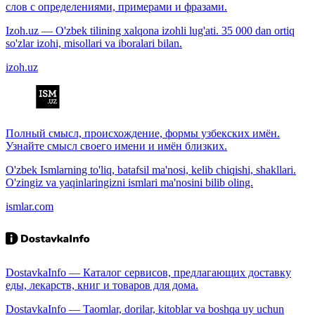
слов с определениями, примерами и фразами.
Izoh.uz — O'zbek tilining xalqona izohli lug'ati. 35 000 dan ortiq
so'zlar izohi, misollari va iboralari bilan.
izoh.uz
Полный смысл, происхождение, формы узбекских имён.
Узнайте смысл своего имени и имён близких.
O'zbek Ismlarning to'liq, batafsil ma'nosi, kelib chiqishi, shakllari.
O'zingiz va yaqinlaringizni ismlari ma'nosini bilib oling.
ismlar.com
DostavkaInfo — Каталог сервисов, предлагающих доставку
еды, лекарств, книг и товаров для дома.
DostavkaInfo — Taomlar, dorilar, kitoblar va boshqa uy uchun