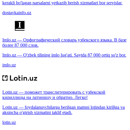
kerakli bo'lagan narsalarni yetkazib berish xizmatlari bor servislar.
dostavkainfo.uz
Imlo.uz — Орфографический словарь узбекского языка. В базе
более 87 000 слов.
Imlo.uz — O'zbek tilining imlo lug'ati. Saytda 87 000 ortiq so'z bor.
imlo.uz
Lotin.uz — поможет транслитерировать с узбекской
кириллицы на латиницу и обратно. Легко!
Lotin.uz — foydalanuvchilarga berilgan matnni lotindan kirillga va
aksincha o'girish xizmatini taklif etadi.
lotin.uz