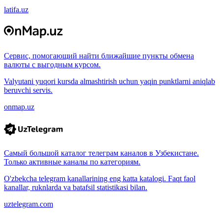
latifa.uz
Сервис, помогающий найти ближайшие пункты обмена
валюты с выгодным курсом.
Valyutani yuqori kursda almashtirish uchun yaqin punktlarni aniqlab
beruvchi servis.
onmap.uz
Самый большой каталог телеграм каналов в Узбекистане.
Только активные каналы по категориям.
O'zbekcha telegram kanallarining eng katta katalogi. Faqt faol
kanallar, ruknlarda va batafsil statistikasi bilan.
uztelegram.com