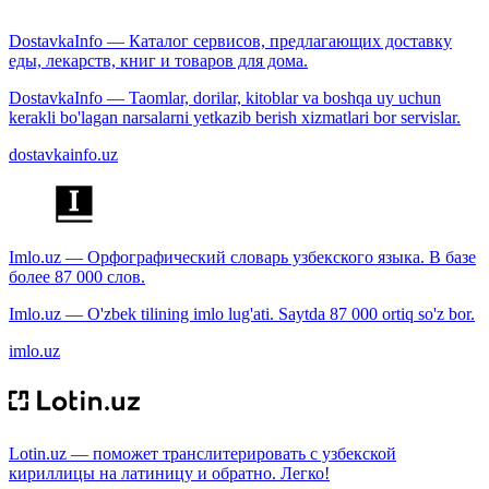
DostavkaInfo — Каталог сервисов, предлагающих доставку
еды, лекарств, книг и товаров для дома.
DostavkaInfo — Taomlar, dorilar, kitoblar va boshqa uy uchun
kerakli bo'lagan narsalarni yetkazib berish xizmatlari bor servislar.
dostavkainfo.uz
Imlo.uz — Орфографический словарь узбекского языка. В базе
более 87 000 слов.
Imlo.uz — O'zbek tilining imlo lug'ati. Saytda 87 000 ortiq so'z bor.
imlo.uz
Lotin.uz — поможет транслитерировать с узбекской
кириллицы на латиницу и обратно. Легко!