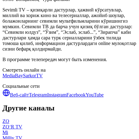
Sevimli TV – қизиқарли дастурлар, ҳажвий кўрсатувлар,
миллий ва хориж кино ва телесериаллар, ажойиб шоулар,
болажонларнинг севимли мультфильмларини кўришингиз
мумкин. Севимли ТВ да барча учун қизиқ бўлган дастурлар:
“Севимли юлдуз”, “Ўзим”, “Эслаб, эслаб...”, “Зирапча” каби
дастурлари ҳамда сара турк сериалларини ўзбек тилида
томоша қилиб, информацион дастурлардаги online мулоқотлар
сизни бефарқ қолдирмайди.
В программе телепередач могут быть изменения.
Смотреть онлайн на
MediaBay
SarkorTV
Социальные сети
Веб-сайт
Telegram
Instagram
Facebook
YouTube
Другие каналы
ZO
ZO‘R TV
Mi
Milliy TV