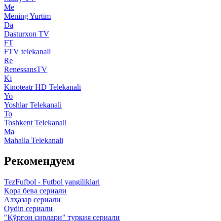
Me
Mening Yurtim
Da
Dasturxon TV
FT
FTV telekanali
Re
RenessansTV
Ki
Kinoteatr HD Telekanali
Yo
Yoshlar Telekanali
To
Toshkent Telekanali
Ma
Mahalla Telekanali
Рекомендуем
TezFufbol - Futbol yangiliklari
Қора бева сериали
Алҳазар сериали
Oydin сериали
"Қўрғон сирлари" туркия сериали