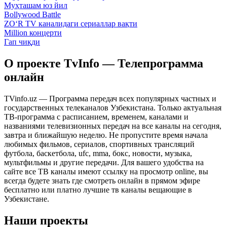
Муҳташам юз йил
Bollywood Battle
ZO‘R TV каналидаги сериаллар вақти
Million концерти
Гап чиқди
О проекте TvInfo — Телепрограмма
онлайн
TVinfo.uz — Программа передач всех популярных частных и
государственных телеканалов Узбекистана. Только актуальная
ТВ-программа с расписанием, временем, каналами и
названиями телевизионных передач на все каналы на сегодня,
завтра и ближайшую неделю. Не пропустите время начала
любимых фильмов, сериалов, спортивных трансляций
футбола, баскетбола, ufc, mma, бокс, новости, музыка,
мультфильмы и другие передачи. Для вашего удобства на
сайте все ТВ каналы имеют ссылку на просмотр online, вы
всегда будете знать где смотреть онлайн в прямом эфире
бесплатно или платно лучшие тв каналы вещающие в
Узбекистане.
Наши проекты