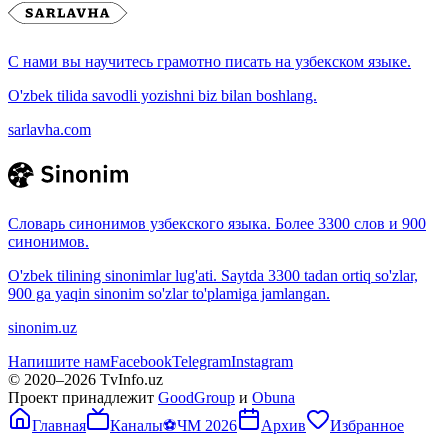
С нами вы научитесь грамотно писать на узбекском языке.
O'zbek tilida savodli yozishni biz bilan boshlang.
sarlavha.com
Словарь синонимов узбекского языка. Более 3300 слов и 900
синонимов.
O'zbek tilining sinonimlar lug'ati. Saytda 3300 tadan ortiq so'zlar,
900 ga yaqin sinonim so'zlar to'plamiga jamlangan.
sinonim.uz
Напишите нам
Facebook
Telegram
Instagram
© 2020–
2026
TvInfo.uz
Проект принадлежит
GoodGroup
и
Obuna
Главная
Каналы
⚽
ЧМ 2026
Архив
Избранное