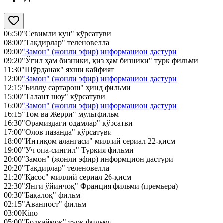
06:50
"Севимли кун" кўрсатуви
08:00
"Тақдирлар" теленовелла
09:00
"Замон" (жонли эфир) информацион дастури
09:20
"Ўғил ҳам бизники, қиз ҳам бизники" турк фильми
11:30
"Шўрданак" яхши кайфият
12:00
"Замон" (жонли эфир) информацион дастури
12:15
"Биллу сартарош" ҳинд фильми
15:00
"Талант шоу" кўрсатуви
16:00
"Замон" (жонли эфир) информацион дастури
16:15
"Том ва Жерри" мультфильм
16:30
"Орамиздаги одамлар" кўрсатви
17:00
"Олов пазанда" кўрсатуви
18:00
"Интиқом алангаси" миллий сериал 22-қисм
19:00
"Уч опа-сингил" Туркия фильми
20:00
"Замон" (жонли эфир) информцион дастури
20:20
"Тақдирлар" теленовелла
21:20
"Қасос" миллий сериал 26-қисм
22:30
"Янги ўйинчоқ" Франция фильми (премьера)
00:30
"Бақалоқ" фильм
02:15
"Аванпост" фильм
03:00
Kino
05:00
"Болқаймоқ" турк фильми