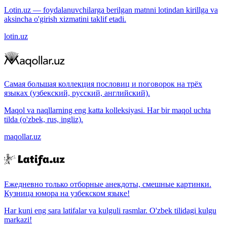
Lotin.uz — foydalanuvchilarga berilgan matnni lotindan kirillga va
aksincha o'girish xizmatini taklif etadi.
lotin.uz
Самая большая коллекция пословиц и поговорок на трёх
языках (узбекский, русский, английский).
Maqol va naqllarning eng katta kolleksiyasi. Har bir maqol uchta
tilda (o'zbek, rus, ingliz).
maqollar.uz
Ежедневно только отборные анекдоты, смешные картинки.
Кузница юмора на узбекском языке!
Har kuni eng sara latifalar va kulguli rasmlar. O'zbek tilidagi kulgu
markazi!