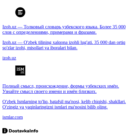
Izoh.uz — Толковый словарь узбекского языка. Более 35 000
слов с определениями, примерами и фразами.
Izoh.uz — O'zbek tilining xalqona izohli lug'ati. 35 000 dan ortiq
so'zlar izohi, misollari va iboralari bilan.
izoh.uz
Полный смысл, происхождение, формы узбекских имён.
Узнайте смысл своего имени и имён близких.
O'zbek Ismlarning to'liq, batafsil ma'nosi, kelib chiqishi, shakllari.
O'zingiz va yaqinlaringizni ismlari ma'nosini bilib oling.
ismlar.com