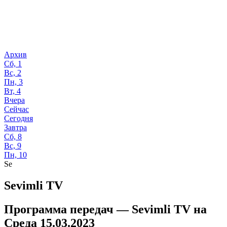
Архив
Сб, 1
Вс, 2
Пн, 3
Вт, 4
Вчера
Сейчас
Сегодня
Завтра
Сб, 8
Вс, 9
Пн, 10
Se
Sevimli TV
Программа передач —
Sevimli TV
на
Среда 15.03.2023