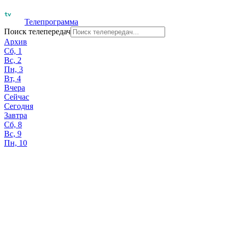
Телепрограмма
Поиск телепередач
Архив
Сб, 1
Вс, 2
Пн, 3
Вт, 4
Вчера
Сейчас
Сегодня
Завтра
Сб, 8
Вс, 9
Пн, 10