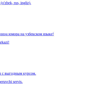
o'zbek, rus, ingliz).
ница юмора на узбекском языке!
arkazi!
 с выгодным курсом.
eruvchi servis.