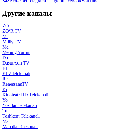
Веб-сайт
Telegram
Instagram
Facebook
YouTube
Другие каналы
ZO
ZO‘R TV
Mi
Milliy TV
Me
Mening Yurtim
Da
Dasturxon TV
FT
FTV telekanali
Re
RenessansTV
Ki
Kinoteatr HD Telekanali
Yo
Yoshlar Telekanali
To
Toshkent Telekanali
Ma
Mahalla Telekanali