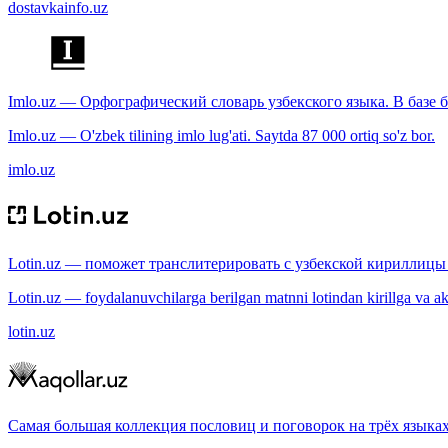
dostavkainfo.uz
Imlo.uz — Орфографический словарь узбекского языка. В базе б
Imlo.uz — O'zbek tilining imlo lug'ati. Saytda 87 000 ortiq so'z bor.
imlo.uz
Lotin.uz — поможет транслитерировать с узбекской кириллицы 
Lotin.uz — foydalanuvchilarga berilgan matnni lotindan kirillga va aksi
lotin.uz
Самая большая коллекция пословиц и поговорок на трёх языках