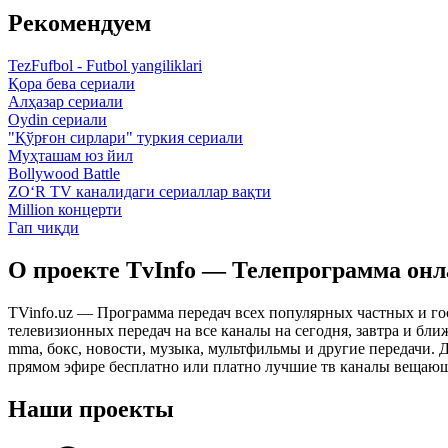
Рекомендуем
TezFufbol - Futbol yangiliklari
Қора бева сериали
Алҳазар сериали
Oydin сериали
"Қўрғон сирлари" туркия сериали
Муҳташам юз йил
Bollywood Battle
ZO‘R TV каналидаги сериаллар вақти
Million концерти
Гап чиқди
О проекте TvInfo — Телепрограмма он
TVinfo.uz — Программа передач всех популярных частных и го
телевизионных передач на все каналы на сегодня, завтра и бл
mma, бокс, новости, музыка, мультфильмы и другие передачи. Дл
прямом эфире бесплатно или платно лучшие тв каналы вещающ
Наши проекты