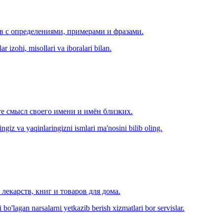
ов с определениями, примерами и фразами.
r izohi, misollari va iboralari bilan.
е смысл своего имени и имён близких.
zingiz va yaqinlaringizni ismlari ma'nosini bilib oling.
лекарств, книг и товаров для дома.
o'lagan narsalarni yetkazib berish xizmatlari bor servislar.