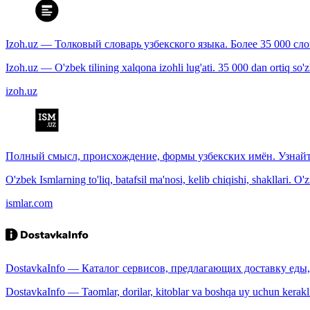
Izoh.uz — Толковый словарь узбекского языка. Более 35 000 сл
Izoh.uz — O'zbek tilining xalqona izohli lug'ati. 35 000 dan ortiq so'zla
izoh.uz
Полный смысл, происхождение, формы узбекских имён. Узнайт
O'zbek Ismlarning to'liq, batafsil ma'nosi, kelib chiqishi, shakllari. O'
ismlar.com
DostavkaInfo — Каталог сервисов, предлагающих доставку еды, 
DostavkaInfo — Taomlar, dorilar, kitoblar va boshqa uy uchun kerakli b