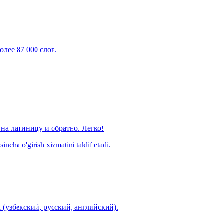
олее 87 000 слов.
на латиницу и обратно. Легко!
ncha o'girish xizmatini taklif etadi.
 (узбекский, русский, английский).