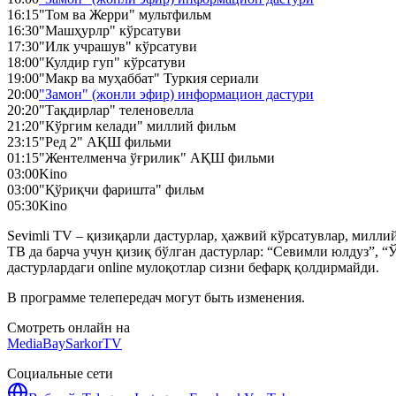
16:15
"Том ва Жерри" мультфильм
16:30
"Машҳурлр" кўрсатуви
17:30
"Илк учрашув" кўрсатуви
18:00
"Кулдир гуп" кўрсатуви
19:00
"Макр ва муҳаббат" Туркия сериали
20:00
"Замон" (жонли эфир) информацион дастури
20:20
"Тақдирлар" теленовелла
21:20
"Кўргим келади" миллий фильм
23:15
"Ред 2" АҚШ фильми
01:15
"Жентелменча ўғрилик" АҚШ фильми
03:00
Kino
03:00
"Қўриқчи фаришта" фильм
05:30
Kino
Sevimli TV – қизиқарли дастурлар, ҳажвий кўрсатувлар, милл
ТВ да барча учун қизиқ бўлган дастурлар: “Севимли юлдуз”, “Ў
дастурлардаги online мулоқотлар сизни бефарқ қолдирмайди.
В программе телепередач могут быть изменения.
Смотреть онлайн на
MediaBay
SarkorTV
Социальные сети