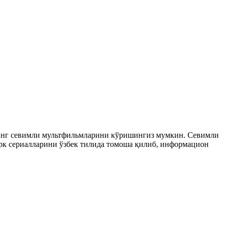
рнинг севимли мультфильмларини кўришингиз мумкин. Севимли
 турк сериалларини ўзбек тилида томоша қилиб, информацион