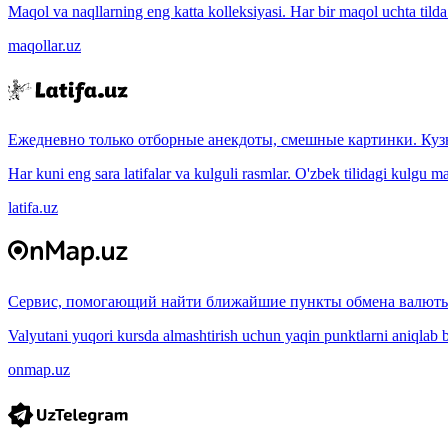
Maqol va naqllarning eng katta kolleksiyasi. Har bir maqol uchta tilda (
maqollar.uz
Ежедневно только отборные анекдоты, смешные картинки. Куз
Har kuni eng sara latifalar va kulguli rasmlar. O'zbek tilidagi kulgu m
latifa.uz
Сервис, помогающий найти ближайшие пункты обмена валюты
Valyutani yuqori kursda almashtirish uchun yaqin punktlarni aniqlab b
onmap.uz