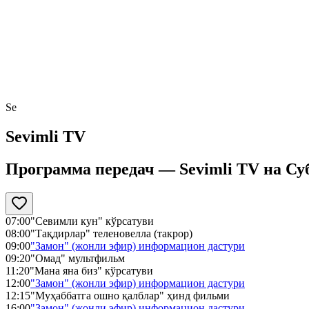
Se
Sevimli TV
Программа передач —
Sevimli TV
на
Суб
07:00
"Севимли кун" кўрсатуви
08:00
"Тақдирлар" теленовелла (такрор)
09:00
"Замон" (жонли эфир) информацион дастури
09:20
"Омад" мультфильм
11:20
"Мана яна биз" кўрсатуви
12:00
"Замон" (жонли эфир) информацион дастури
12:15
"Муҳаббатга ошно қалблар" ҳинд фильми
16:00
"Замон" (жонли эфир) информацион дастури