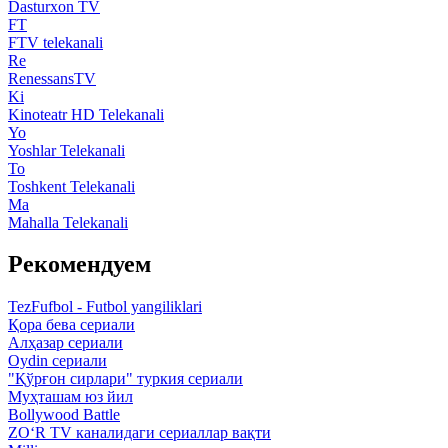
Dasturxon TV
FT
FTV telekanali
Re
RenessansTV
Ki
Kinoteatr HD Telekanali
Yo
Yoshlar Telekanali
To
Toshkent Telekanali
Ma
Mahalla Telekanali
Рекомендуем
TezFufbol - Futbol yangiliklari
Қора бева сериали
Алҳазар сериали
Oydin сериали
"Қўрғон сирлари" туркия сериали
Муҳташам юз йил
Bollywood Battle
ZO‘R TV каналидаги сериаллар вақти