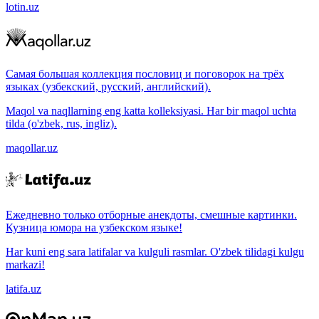
lotin.uz
Самая большая коллекция пословиц и поговорок на трёх
языках (узбекский, русский, английский).
Maqol va naqllarning eng katta kolleksiyasi. Har bir maqol uchta
tilda (o'zbek, rus, ingliz).
maqollar.uz
Ежедневно только отборные анекдоты, смешные картинки.
Кузница юмора на узбекском языке!
Har kuni eng sara latifalar va kulguli rasmlar. O'zbek tilidagi kulgu
markazi!
latifa.uz