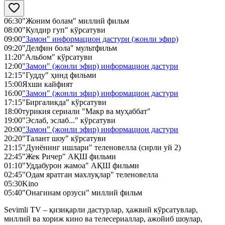
06:30
"Жоним болам" миллий фильм
08:00
"Кулдир гуп" кўрсатуви
09:00
"Замон" информацион дастури (жонли эфир)
09:20
"Делфин бола" мультфильм
11:20
"Альбом" кўрсатуви
12:00
"Замон" (жонли эфир) информацион дастури
12:15
"Гудду" ҳинд фильми
15:00
Яхши кайфият
16:00
"Замон" (жонли эфир) информацион дастури
17:15
"Биргаликда" кўрсатуви
18:00
турикия сериали "Макр ва муҳаббат"
19:00
"Эслаб, эслаб..." кўрсатуви
20:00
"Замон" (жонли эфир) информацион дастури
20:20
"Талант шоу" кўрсатуви
21:15
"Дунёнинг ишлари" теленовелла (сирли уй 2)
22:45
"Жек Ричер" АҚШ фильми
01:10
"Уддабурон жамоа" АҚШ фильми
02:45
"Одам яратган махлуқлар" теленовелла
05:30
Kino
05:40
"Онагинам орзуси" миллий фильм
Sevimli TV – қизиқарли дастурлар, ҳажвий кўрсатувлар,
миллий ва хориж кино ва телесериаллар, ажойиб шоулар,