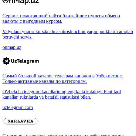
Сервис, помогающий найти ближайшие пункты обмена
валюты с выгодным курсом.
Valyutani yuqori kursda almashtirish uchun yaqin punktlarni aniqlab
beruvchi servis.
onmap.uz
Самый большой каталог телеграм каналов в Узбекистане.
Только активные каналы по категориям.
O'zbekcha telegram kanallarining eng katta katalogi. Faqt faol
kanallar, ruknlarda va batafsil statistikasi bilan.
uztelegram.com
С нами вы научитесь грамотно писать на узбекском языке.