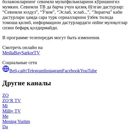
болажонларнинг севимли мультфильмларини кўришингиз
мумкин. Севимли ТВ да барча учун қизиқ бўлган дастурлар:
“Севимли юлдуз”, “Ўзим”, “Эслаб, эслаб...”, “Зирапча” каби
дастурлари ҳамда сара турк сериалларини ўзбек тилида
томоша қилиб, информацион дастурлардаги online мулоқотлар
сизни бефарқ қолдирмайди.
В программе телепередач могут быть изменения.
Смотреть онлайн на
MediaBay
SarkorTV
Социальные сети
Веб-сайт
Telegram
Instagram
Facebook
YouTube
Другие каналы
ZO
ZO‘R TV
Mi
Milliy TV
Me
Mening Yurtim
Da