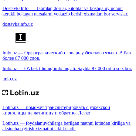
DostavkaInfo — Taomlar, dorilar, kitoblar va boshqa uy uchun
kerakli bo'lagan narsalarni yetkazib berish xizmatlari bor servislar.
dostavkainfo.uz
Imlo.uz — Орфографический словарь узбекского языка. В базе
более 87 000 слов.
Imlo.uz — O'zbek tilining imlo lug'ati. Saytda 87 000 ortiq so'z bor.
imlo.uz
Lotin.uz — поможет транслитерировать с узбекской
кириллицы на латиницу и обратно. Легко!
Lotin.uz — foydalanuvchilarga berilgan matnni lotindan kirillga va
aksincha o'girish xizmatini taklif etadi.