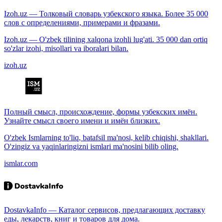
Izoh.uz — Толковый словарь узбекского языка. Более 35 000
слов с определениями, примерами и фразами.
Izoh.uz — O'zbek tilining xalqona izohli lug'ati. 35 000 dan ortiq
so'zlar izohi, misollari va iboralari bilan.
izoh.uz
Полный смысл, происхождение, формы узбекских имён.
Узнайте смысл своего имени и имён близких.
O'zbek Ismlarning to'liq, batafsil ma'nosi, kelib chiqishi, shakllari.
O'zingiz va yaqinlaringizni ismlari ma'nosini bilib oling.
ismlar.com
DostavkaInfo — Каталог сервисов, предлагающих доставку
еды, лекарств, книг и товаров для дома.