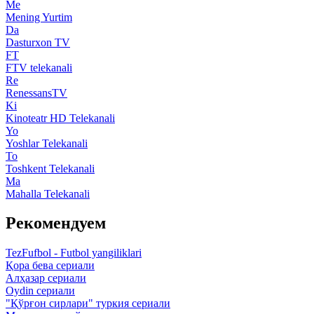
Me
Mening Yurtim
Da
Dasturxon TV
FT
FTV telekanali
Re
RenessansTV
Ki
Kinoteatr HD Telekanali
Yo
Yoshlar Telekanali
To
Toshkent Telekanali
Ma
Mahalla Telekanali
Рекомендуем
TezFufbol - Futbol yangiliklari
Қора бева сериали
Алҳазар сериали
Oydin сериали
"Қўрғон сирлари" туркия сериали