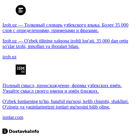
Izoh.uz — Толковый словарь узбекского языка. Более 35 000
слов с определениями, примерами и фразами.
Izoh.uz — O'zbek tilining xalqona izohli lug'ati. 35 000 dan ortiq
so'zlar izohi, misollari va iboralari bilan.
izoh.uz
Полный смысл, происхождение, формы узбекских имён.
Узнайте смысл своего имени и имён близких.
O'zbek Ismlarning to'liq, batafsil ma'nosi, kelib chiqishi, shakllari.
O'zingiz va yaqinlaringizni ismlari ma'nosini bilib oling.
ismlar.com