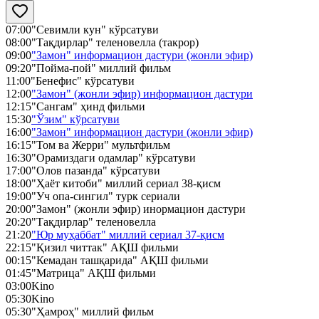
07:00
"Севимли кун" кўрсатуви
08:00
"Тақдирлар" теленовелла (такрор)
09:00
"Замон" информацион дастури (жонли эфир)
09:20
"Пойма-пой" миллий фильм
11:00
"Бенефис" кўрсатуви
12:00
"Замон" (жонли эфир) информацион дастури
12:15
"Сангам" ҳинд фильми
15:30
"Ўзим" кўрсатуви
16:00
"Замон" информацион дастури (жонли эфир)
16:15
"Том ва Жерри" мультфильм
16:30
"Орамиздаги одамлар" кўрсатуви
17:00
"Олов пазанда" кўрсатуви
18:00
"Ҳаёт китоби" миллий сериал 38-қисм
19:00
"Уч опа-сингил" турк сериали
20:00
"Замон" (жонли эфир) инормацион дастури
20:20
"Тақдирлар" теленовелла
21:20
"Юр муҳаббат" миллий сериал 37-қисм
22:15
"Қизил читтак" АҚШ фильми
00:15
"Кемадан ташқарида" АҚШ фильми
01:45
"Матрица" АҚШ фильми
03:00
Kino
05:30
Kino
05:30
"Ҳамроҳ" миллий фильм