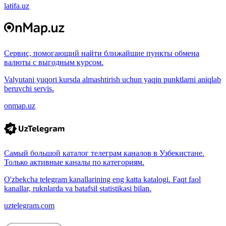
latifa.uz
Сервис, помогающий найти ближайшие пункты обмена
валюты с выгодным курсом.
Valyutani yuqori kursda almashtirish uchun yaqin punktlarni aniqlab
beruvchi servis.
onmap.uz
Самый большой каталог телеграм каналов в Узбекистане.
Только активные каналы по категориям.
O'zbekcha telegram kanallarining eng katta katalogi. Faqt faol
kanallar, ruknlarda va batafsil statistikasi bilan.
uztelegram.com