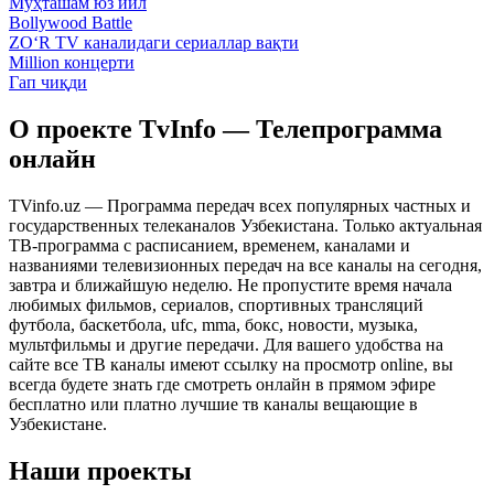
Муҳташам юз йил
Bollywood Battle
ZO‘R TV каналидаги сериаллар вақти
Million концерти
Гап чиқди
О проекте TvInfo — Телепрограмма
онлайн
TVinfo.uz — Программа передач всех популярных частных и
государственных телеканалов Узбекистана. Только актуальная
ТВ-программа с расписанием, временем, каналами и
названиями телевизионных передач на все каналы на сегодня,
завтра и ближайшую неделю. Не пропустите время начала
любимых фильмов, сериалов, спортивных трансляций
футбола, баскетбола, ufc, mma, бокс, новости, музыка,
мультфильмы и другие передачи. Для вашего удобства на
сайте все ТВ каналы имеют ссылку на просмотр online, вы
всегда будете знать где смотреть онлайн в прямом эфире
бесплатно или платно лучшие тв каналы вещающие в
Узбекистане.
Наши проекты