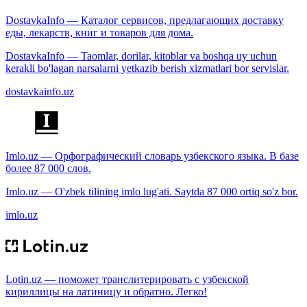
DostavkaInfo — Каталог сервисов, предлагающих доставку
еды, лекарств, книг и товаров для дома.
DostavkaInfo — Taomlar, dorilar, kitoblar va boshqa uy uchun
kerakli bo'lagan narsalarni yetkazib berish xizmatlari bor servislar.
dostavkainfo.uz
Imlo.uz — Орфографический словарь узбекского языка. В базе
более 87 000 слов.
Imlo.uz — O'zbek tilining imlo lug'ati. Saytda 87 000 ortiq so'z bor.
imlo.uz
Lotin.uz — поможет транслитерировать с узбекской
кириллицы на латиницу и обратно. Легко!