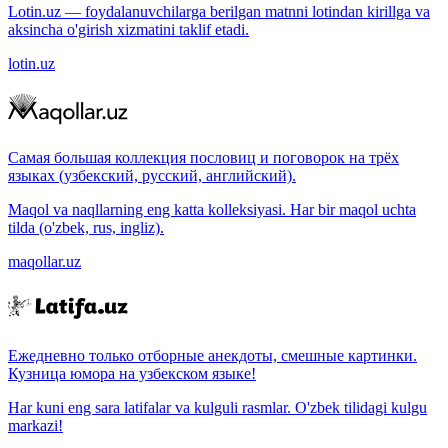
Lotin.uz — foydalanuvchilarga berilgan matnni lotindan kirillga va
aksincha o'girish xizmatini taklif etadi.
lotin.uz
Самая большая коллекция пословиц и поговорок на трёх
языках (узбекский, русский, английский).
Maqol va naqllarning eng katta kolleksiyasi. Har bir maqol uchta
tilda (o'zbek, rus, ingliz).
maqollar.uz
Ежедневно только отборные анекдоты, смешные картинки.
Кузница юмора на узбекском языке!
Har kuni eng sara latifalar va kulguli rasmlar. O'zbek tilidagi kulgu
markazi!