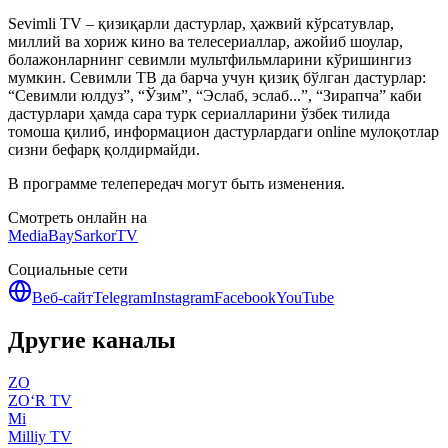
Sevimli TV – қизиқарли дастурлар, ҳажвий кўрсатувлар,
миллий ва хориж кино ва телесериаллар, ажойиб шоулар,
болажонларнинг севимли мультфильмларини кўришингиз
мумкин. Севимли ТВ да барча учун қизиқ бўлган дастурлар:
“Севимли юлдуз”, “Ўзим”, “Эслаб, эслаб...”, “Зирапча” каби
дастурлари ҳамда сара турк сериалларини ўзбек тилида
томоша қилиб, информацион дастурлардаги online мулоқотлар
сизни бефарқ қолдирмайди.
В программе телепередач могут быть изменения.
Смотреть онлайн на
MediaBay
SarkorTV
Социальные сети
Веб-сайт
Telegram
Instagram
Facebook
YouTube
Другие каналы
ZO
ZO‘R TV
Mi
Milliy TV