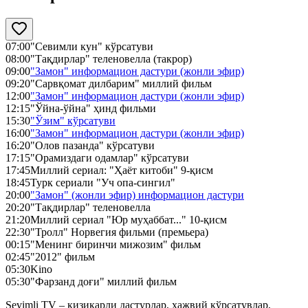
07:00
"Севимли кун" кўрсатуви
08:00
"Тақдирлар" теленовелла (такрор)
09:00
"Замон" информацион дастури (жонли эфир)
09:20
"Сарвқомат дилбарим" миллий фильм
12:00
"Замон" информацион дастури (жонли эфир)
12:15
"Ўйна-ўйна" ҳинд фильми
15:30
"Ўзим" кўрсатуви
16:00
"Замон" информацион дастури (жонли эфир)
16:20
"Олов пазанда" кўрсатуви
17:15
"Орамиздаги одамлар" кўрсатуви
17:45
Миллий сериал: "Ҳаёт китоби" 9-қисм
18:45
Турк сериали "Уч опа-сингил"
20:00
"Замон" (жонли эфир) информацион дастури
20:20
"Тақдирлар" теленовелла
21:20
Миллий сериал "Юр муҳаббат..." 10-қисм
22:30
"Тролл" Норвегия фильми (премьера)
00:15
"Менинг биринчи мижозим" фильм
02:45
"2012" фильм
05:30
Kino
05:30
"Фарзанд доғи" миллий фильм
Sevimli TV – қизиқарли дастурлар, ҳажвий кўрсатувлар,