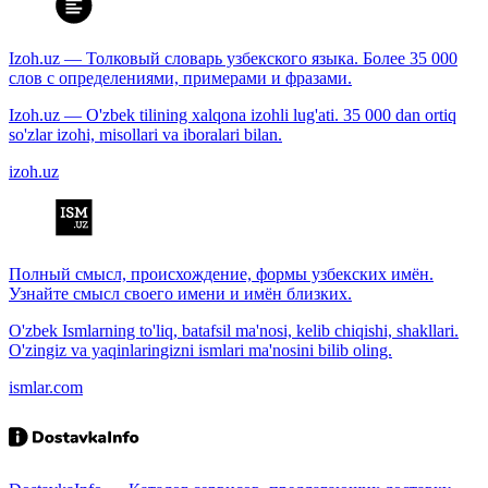
Izoh.uz — Толковый словарь узбекского языка. Более 35 000
слов с определениями, примерами и фразами.
Izoh.uz — O'zbek tilining xalqona izohli lug'ati. 35 000 dan ortiq
so'zlar izohi, misollari va iboralari bilan.
izoh.uz
Полный смысл, происхождение, формы узбекских имён.
Узнайте смысл своего имени и имён близких.
O'zbek Ismlarning to'liq, batafsil ma'nosi, kelib chiqishi, shakllari.
O'zingiz va yaqinlaringizni ismlari ma'nosini bilib oling.
ismlar.com