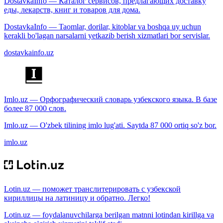
DostavkaInfo — Каталог сервисов, предлагающих доставку
еды, лекарств, книг и товаров для дома.
DostavkaInfo — Taomlar, dorilar, kitoblar va boshqa uy uchun
kerakli bo'lagan narsalarni yetkazib berish xizmatlari bor servislar.
dostavkainfo.uz
Imlo.uz — Орфографический словарь узбекского языка. В базе
более 87 000 слов.
Imlo.uz — O'zbek tilining imlo lug'ati. Saytda 87 000 ortiq so'z bor.
imlo.uz
Lotin.uz — поможет транслитерировать с узбекской
кириллицы на латиницу и обратно. Легко!
Lotin.uz — foydalanuvchilarga berilgan matnni lotindan kirillga va