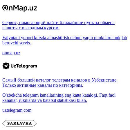
Сервис, помогающий найти ближайшие пункты обмена
валюты с выгодным курсом.
Valyutani yuqori kursda almashtirish uchun yaqin punktlarni aniqlab
beruvchi servis.
onmap.uz
Самый большой каталог телеграм каналов в Узбекистане.
Только активные каналы по категориям.
O'zbekcha telegram kanallarining eng katta katalogi. Faqt faol
kanallar, ruknlarda va batafsil statistikasi bilan.
uztelegram.com