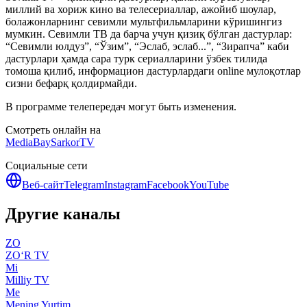
миллий ва хориж кино ва телесериаллар, ажойиб шоулар,
болажонларнинг севимли мультфильмларини кўришингиз
мумкин. Севимли ТВ да барча учун қизиқ бўлган дастурлар:
“Севимли юлдуз”, “Ўзим”, “Эслаб, эслаб...”, “Зирапча” каби
дастурлари ҳамда сара турк сериалларини ўзбек тилида
томоша қилиб, информацион дастурлардаги online мулоқотлар
сизни бефарқ қолдирмайди.
В программе телепередач могут быть изменения.
Смотреть онлайн на
MediaBay
SarkorTV
Социальные сети
Веб-сайт
Telegram
Instagram
Facebook
YouTube
Другие каналы
ZO
ZO‘R TV
Mi
Milliy TV
Me
Mening Yurtim