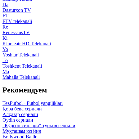
Da
Dasturxon TV
FT
FTV telekanali
Re
RenessansTV
Ki
Kinoteatr HD Telekanali
Yo
Yoshlar Telekanali
To
Toshkent Telekanali
Ma
Mahalla Telekanali
Рекомендуем
TezFufbol - Futbol yangiliklari
Қора бева сериали
Алҳазар сериали
Oydin сериали
"Қўрғон сирлари" туркия сериали
Муҳташам юз йил
Bollywood Battle