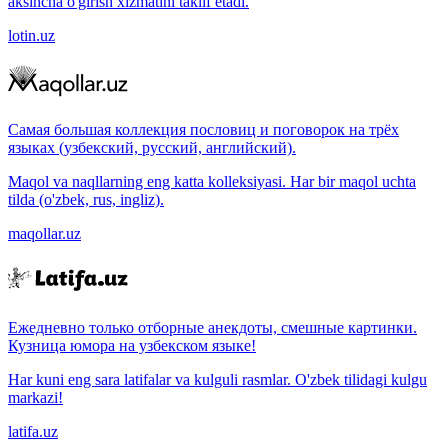
aksincha o'girish xizmatini taklif etadi.
lotin.uz
Самая большая коллекция пословиц и поговорок на трёх
языках (узбекский, русский, английский).
Maqol va naqllarning eng katta kolleksiyasi. Har bir maqol uchta
tilda (o'zbek, rus, ingliz).
maqollar.uz
Ежедневно только отборные анекдоты, смешные картинки.
Кузница юмора на узбекском языке!
Har kuni eng sara latifalar va kulguli rasmlar. O'zbek tilidagi kulgu
markazi!
latifa.uz