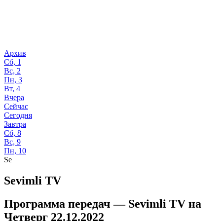
Архив
Сб, 1
Вс, 2
Пн, 3
Вт, 4
Вчера
Сейчас
Сегодня
Завтра
Сб, 8
Вс, 9
Пн, 10
Se
Sevimli TV
Программа передач —
Sevimli TV
на
Четверг 22.12.2022