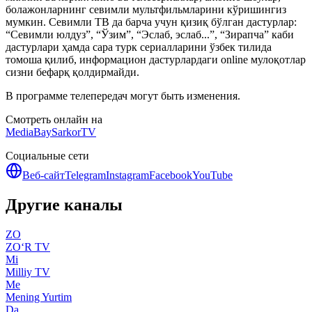
болажонларнинг севимли мультфильмларини кўришингиз
мумкин. Севимли ТВ да барча учун қизиқ бўлган дастурлар:
“Севимли юлдуз”, “Ўзим”, “Эслаб, эслаб...”, “Зирапча” каби
дастурлари ҳамда сара турк сериалларини ўзбек тилида
томоша қилиб, информацион дастурлардаги online мулоқотлар
сизни бефарқ қолдирмайди.
В программе телепередач могут быть изменения.
Смотреть онлайн на
MediaBay
SarkorTV
Социальные сети
Веб-сайт
Telegram
Instagram
Facebook
YouTube
Другие каналы
ZO
ZO‘R TV
Mi
Milliy TV
Me
Mening Yurtim
Da