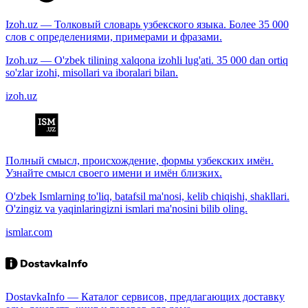
Izoh.uz — Толковый словарь узбекского языка. Более 35 000
слов с определениями, примерами и фразами.
Izoh.uz — O'zbek tilining xalqona izohli lug'ati. 35 000 dan ortiq
so'zlar izohi, misollari va iboralari bilan.
izoh.uz
Полный смысл, происхождение, формы узбекских имён.
Узнайте смысл своего имени и имён близких.
O'zbek Ismlarning to'liq, batafsil ma'nosi, kelib chiqishi, shakllari.
O'zingiz va yaqinlaringizni ismlari ma'nosini bilib oling.
ismlar.com
DostavkaInfo — Каталог сервисов, предлагающих доставку