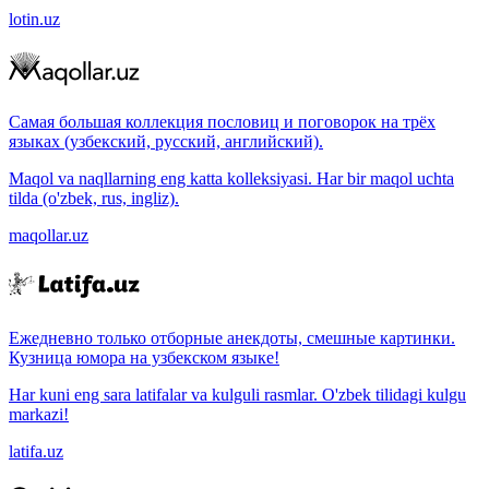
lotin.uz
Самая большая коллекция пословиц и поговорок на трёх
языках (узбекский, русский, английский).
Maqol va naqllarning eng katta kolleksiyasi. Har bir maqol uchta
tilda (o'zbek, rus, ingliz).
maqollar.uz
Ежедневно только отборные анекдоты, смешные картинки.
Кузница юмора на узбекском языке!
Har kuni eng sara latifalar va kulguli rasmlar. O'zbek tilidagi kulgu
markazi!
latifa.uz