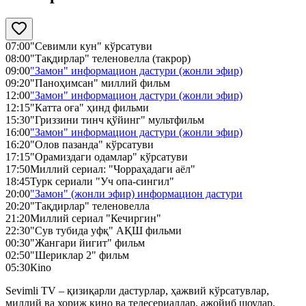
07:00
"Севимли кун" кўрсатуви
08:00
"Тақдирлар" теленовелла (такрор)
09:00
"Замон" информацион дастури (жонли эфир)
09:20
"Паноҳимсан" миллий фильм
12:00
"Замон" информацион дастури (жонли эфир)
12:15
"Катта оға" ҳинд фильми
15:30
"Гриззини тинч қўйинг" мультфильм
16:00
"Замон" информацион дастури (жонли эфир)
16:20
"Олов пазанда" кўрсатуви
17:15
"Орамиздаги одамлар" кўрсатуви
17:50
Миллий сериал: "Чорраҳадаги аёл"
18:45
Турк сериали "Уч опа-сингил"
20:00
"Замон" (жонли эфир) информацион дастури
20:20
"Тақдирлар" теленовелла
21:20
Миллий сериал "Кечиргин"
22:30
"Сув тубида уфқ" АҚШ фильми
00:30
"Жангари йигит" фильм
02:50
"Шериклар 2" фильм
05:30
Кinо
Sevimli TV – қизиқарли дастурлар, ҳажвий кўрсатувлар,
миллий ва хориж кино ва телесериаллар, ажойиб шоулар,