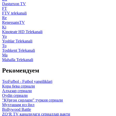
Dasturxon TV
FT
FTV telekanali
Re
RenessansTV
Ki
Kinoteatr HD Telekanali
Yo
Yoshlar Telekanali
To
Toshkent Telekanali
Ma
Mahalla Telekanali
Рекомендуем
TezFufbol - Futbol yangiliklari
Қора бева сериали
Алҳазар сериали
Oydin сериали
"Қўрғон сирлари" туркия сериали
Муҳташам юз йил
Bollywood Battle
ZO‘R TV каналидаги сериаллар вақти