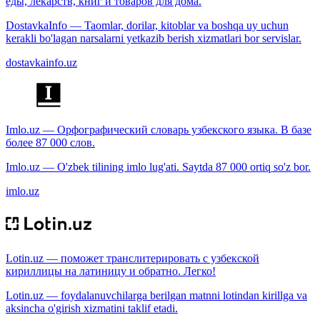
еды, лекарств, книг и товаров для дома.
DostavkaInfo — Taomlar, dorilar, kitoblar va boshqa uy uchun
kerakli bo'lagan narsalarni yetkazib berish xizmatlari bor servislar.
dostavkainfo.uz
Imlo.uz — Орфографический словарь узбекского языка. В базе
более 87 000 слов.
Imlo.uz — O'zbek tilining imlo lug'ati. Saytda 87 000 ortiq so'z bor.
imlo.uz
Lotin.uz — поможет транслитерировать с узбекской
кириллицы на латиницу и обратно. Легко!
Lotin.uz — foydalanuvchilarga berilgan matnni lotindan kirillga va
aksincha o'girish xizmatini taklif etadi.