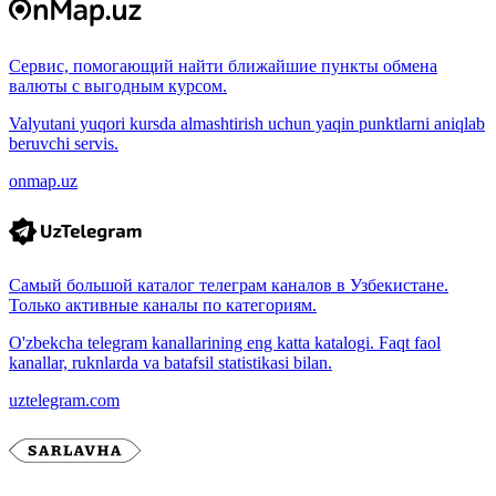
Сервис, помогающий найти ближайшие пункты обмена
валюты с выгодным курсом.
Valyutani yuqori kursda almashtirish uchun yaqin punktlarni aniqlab
beruvchi servis.
onmap.uz
Самый большой каталог телеграм каналов в Узбекистане.
Только активные каналы по категориям.
O'zbekcha telegram kanallarining eng katta katalogi. Faqt faol
kanallar, ruknlarda va batafsil statistikasi bilan.
uztelegram.com