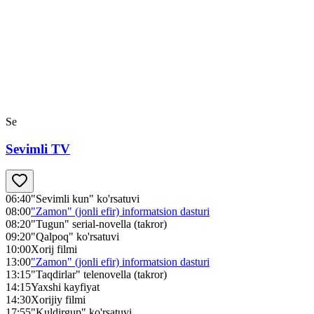
Se
Sevimli TV
06:40
"Sevimli kun" ko'rsatuvi
08:00
"Zamon" (jonli efir) informatsion dasturi
08:20
"Tugun" serial-novella (takror)
09:20
"Qalpoq" ko'rsatuvi
10:00
Xorij filmi
13:00
"Zamon" (jonli efir) informatsion dasturi
13:15
"Taqdirlar" telenovella (takror)
14:15
Yaxshi kayfiyat
14:30
Xorijiy filmi
17:55
"Kuldirgup" ko'rsatuvi