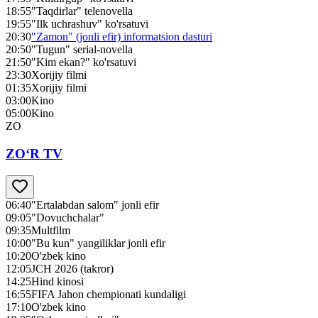
18:55
"Taqdirlar" telenovella
19:55
"Ilk uchrashuv" ko'rsatuvi
20:30
"Zamon" (jonli efir) informatsion dasturi
20:50
"Tugun" serial-novella
21:50
"Kim ekan?" ko'rsatuvi
23:30
Xorijiy filmi
01:35
Xorijiy filmi
03:00
Kino
05:00
Kino
ZO
ZO‘R TV
06:40
"Ertalabdan salom" jonli efir
09:05
"Dovuchchalar"
09:35
Multfilm
10:00
"Bu kun" yangiliklar jonli efir
10:20
O'zbek kino
12:05
JCH 2026 (takror)
14:25
Hind kinosi
16:55
FIFA Jahon chempionati kundaligi
17:10
O'zbek kino