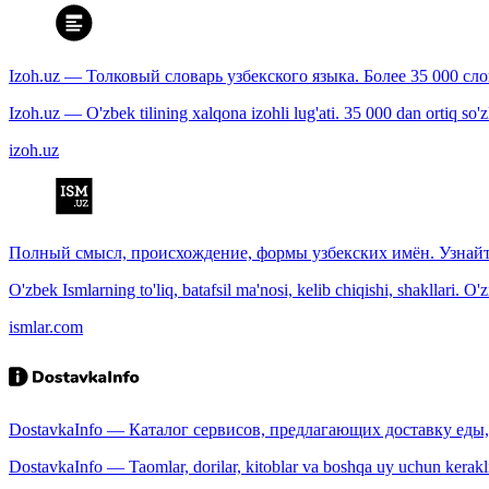
Izoh.uz — Толковый словарь узбекского языка. Более 35 000 сл
Izoh.uz — O'zbek tilining xalqona izohli lug'ati. 35 000 dan ortiq so'zla
izoh.uz
Полный смысл, происхождение, формы узбекских имён. Узнайт
O'zbek Ismlarning to'liq, batafsil ma'nosi, kelib chiqishi, shakllari. O'
ismlar.com
DostavkaInfo — Каталог сервисов, предлагающих доставку еды, 
DostavkaInfo — Taomlar, dorilar, kitoblar va boshqa uy uchun kerakli b