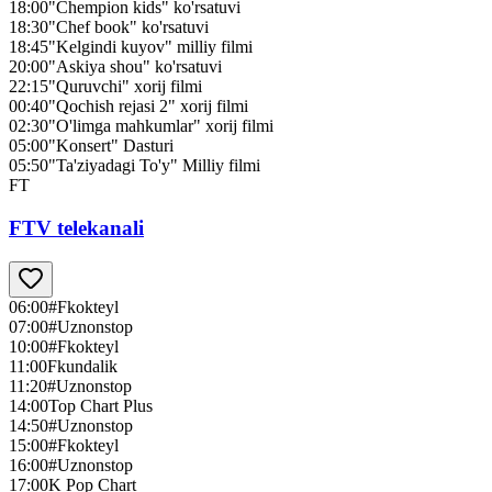
18:00
"Chempion kids" ko'rsatuvi
18:30
"Chef book" ko'rsatuvi
18:45
"Kelgindi kuyov" milliy filmi
20:00
"Askiya shou" ko'rsatuvi
22:15
"Quruvchi" xorij filmi
00:40
"Qochish rejasi 2" xorij filmi
02:30
"O'limga mahkumlar" xorij filmi
05:00
"Konsert" Dasturi
05:50
"Ta'ziyadagi To'y" Milliy filmi
FT
FTV telekanali
06:00
#Fkokteyl
07:00
#Uznonstop
10:00
#Fkokteyl
11:00
Fkundalik
11:20
#Uznonstop
14:00
Top Chart Plus
14:50
#Uznonstop
15:00
#Fkokteyl
16:00
#Uznonstop
17:00
K Pop Chart