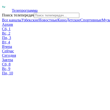
Телепрограмма
Поиск телепередач
Все каналы
Узбекские
Новостные
Кино
Детские
Спортивные
Муз
Архив
Сб, 1
Вс, 2
Пн, 3
Вт, 4
Вчера
Сейчас
Сегодня
Завтра
Сб, 8
Вс, 9
Пн, 10