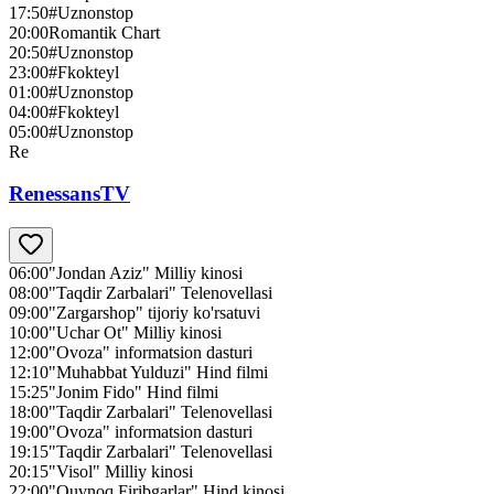
17:50
#Uznonstop
20:00
Romantik Chart
20:50
#Uznonstop
23:00
#Fkokteyl
01:00
#Uznonstop
04:00
#Fkokteyl
05:00
#Uznonstop
Re
RenessansTV
06:00
"Jondan Aziz" Milliy kinosi
08:00
"Taqdir Zarbalari" Telenovellasi
09:00
"Zargarshop" tijoriy ko'rsatuvi
10:00
"Uchar Ot" Milliy kinosi
12:00
"Ovoza" informatsion dasturi
12:10
"Muhabbat Yulduzi" Hind filmi
15:25
"Jonim Fido" Hind filmi
18:00
"Taqdir Zarbalari" Telenovellasi
19:00
"Ovoza" informatsion dasturi
19:15
"Taqdir Zarbalari" Telenovellasi
20:15
"Visol" Milliy kinosi
22:00
"Quvnoq Firibgarlar" Hind kinosi