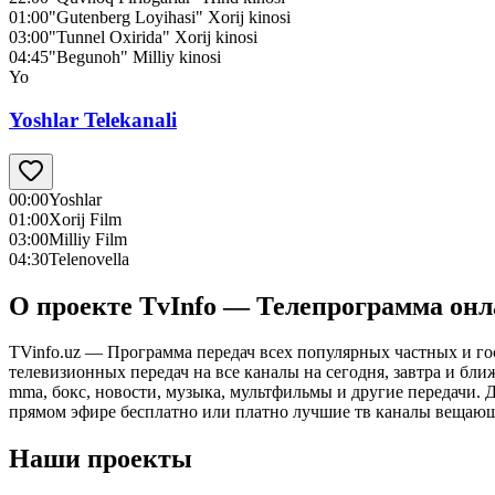
01:00
"Gutenberg Loyihasi" Xorij kinosi
03:00
"Tunnel Oxirida" Xorij kinosi
04:45
"Begunoh" Milliy kinosi
Yo
Yoshlar Telekanali
00:00
Yoshlar
01:00
Xorij Film
03:00
Milliy Film
04:30
Telenovella
О проекте TvInfo — Телепрограмма он
TVinfo.uz — Программа передач всех популярных частных и го
телевизионных передач на все каналы на сегодня, завтра и бл
mma, бокс, новости, музыка, мультфильмы и другие передачи. Дл
прямом эфире бесплатно или платно лучшие тв каналы вещающ
Наши проекты