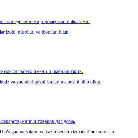
ов с определениями, примерами и фразами.
r izohi, misollari va iboralari bilan.
е смысл своего имени и имён близких.
zingiz va yaqinlaringizni ismlari ma'nosini bilib oling.
лекарств, книг и товаров для дома.
o'lagan narsalarni yetkazib berish xizmatlari bor servislar.