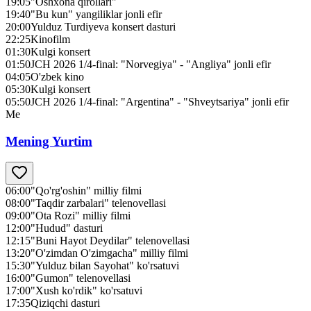
19:05
"Oshxona qirollari"
19:40
"Bu kun" yangiliklar jonli efir
20:00
Yulduz Turdiyeva konsert dasturi
22:25
Kinofilm
01:30
Kulgi konsert
01:50
JCH 2026 1/4-final: "Norvegiya" - "Angliya" jonli efir
04:05
O'zbek kino
05:30
Kulgi konsert
05:50
JCH 2026 1/4-final: "Argentina" - "Shveytsariya" jonli efir
Me
Mening Yurtim
06:00
"Qo'rg'oshin" milliy filmi
08:00
"Taqdir zarbalari" telenovellasi
09:00
"Ota Rozi" milliy filmi
12:00
"Hudud" dasturi
12:15
"Buni Hayot Deydilar" telenovellasi
13:20
"O'zimdan O'zimgacha" milliy filmi
15:30
"Yulduz bilan Sayohat" ko'rsatuvi
16:00
"Gumon" telenovellasi
17:00
"Xush ko'rdik" ko'rsatuvi
17:35
Qiziqchi dasturi