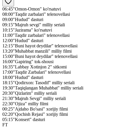
06:45
"Omon-Omon" ko'rsatuvi
08:00
"Taqdir zarbalari" telenovellasi
09:00
"Hudud" dasturi
09:15
"Majruh sevgi" milliy seriali
10:15
"Jazirama" ko'rsatuvi
11:00
"Taqdir zarbalari" telenovellasi
12:00
"Hudud" dasturi
12:15
"Buni hayot deydilar" telenovellasi
13:20
"Muhabbat manzili" milliy filmi
15:00
"Buni hayot deydilar" telenovellasi
16:00
"Gapiring" tok-shousi
16:35
"Labbay Xotinjon 2" sitkomi
17:00
"Taqdir Zarbalari" telenovellasi
18:00
"Hudud" dasturi
18:15
"Qodirxon: Tasodif" milliy seriali
19:30
"Taqiqlangan Muhabbat" milliy seriali
20:30
"Qizlarim" milliy seriali
21:30
"Majruh Sevgi" milliy seriali
22:30
"Ojiza" milliy filmi
00:25
"Ajdaho Bo'sasi" xorijiy filmi
02:20
"Qochish Rejasi" xorijiy filmi
05:15
"Konsert" dasturi
FT