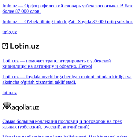
Imlo.uz — Орфографический словарь узбекского языка. В базе
более 87 000 слов.
Imlo.uz — O'zbek tilining imlo lug'ati. Saytda 87 000 ortiq so'z bor.
imlo.uz
Lotin.uz — поможет транслитерировать с узбекской
кириллицы на латиницу и обратно. Легко!
Lotin.uz — foydalanuvchilarga berilgan matnni lotindan kirillga va
aksincha o'girish xizmatini taklif etadi.
lotin.uz
Самая большая коллекция пословиц и поговорок на трёх
языках (узбекский, русский, английский).