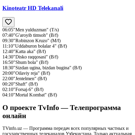
Kinoteatr HD Telekanali
06:05
"Men yulduzman" (T/s)
07:40
"G'aroyib timsoh" (B/f)
09:30
"Robinzon Kruzo" (M/f)
11:10
"Uddaburon bolalar 4" (B/f)
12:40
"Katta aka" (B/f)
14:30
"Disko raqqosasi" (B/f)
16:50
"Shum bola" (B/f)
18:30
"Sizdan ugina, bizdan bugina" (B/f)
20:00
"Oilaviy reja" (B/f)
22:00
"Jentelmen" (B/f)
00:20
"Shaft" (B/f)
02:10
"Forsaj-6" (B/f)
04:10
"Mortal Kombat" (B/f)
О проекте TvInfo — Телепрограмма
онлайн
TVinfo.uz — Программа передач всех популярных частных и
государственных телеканалов Узбекистана. Только актуальная