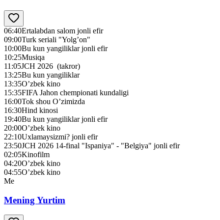
06:40
Ertalabdan salom jonli efir
09:00
Turk seriali "Yolg’on"
10:00
Bu kun yangiliklar jonli efir
10:25
Musiqa
11:05
JCH 2026 (takror)
13:25
Bu kun yangiliklar
13:35
O’zbek kino
15:35
FIFA Jahon chempionati kundaligi
16:00
Tok shou O’zimizda
16:30
Hind kinosi
19:40
Bu kun yangiliklar jonli efir
20:00
O’zbek kino
22:10
Uxlamaysizmi? jonli efir
23:50
JCH 2026 14-final "Ispaniya" - "Belgiya" jonli efir
02:05
Kinofilm
04:20
O’zbek kino
04:55
O’zbek kino
Me
Mening Yurtim