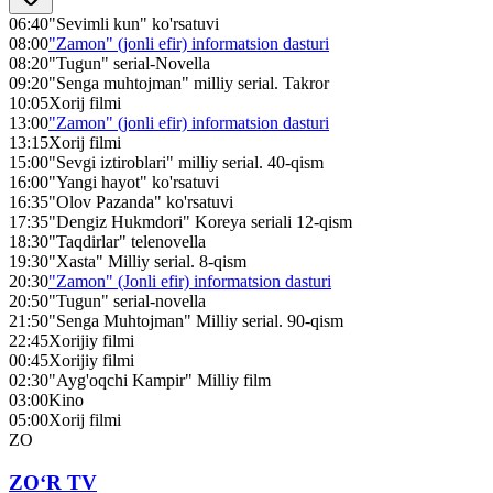
06:40
"Sevimli kun" ko'rsatuvi
08:00
"Zamon" (jonli efir) informatsion dasturi
08:20
"Tugun" serial-Novella
09:20
"Senga muhtojman" milliy serial. Takror
10:05
Xorij filmi
13:00
"Zamon" (jonli efir) informatsion dasturi
13:15
Xorij filmi
15:00
"Sevgi iztiroblari" milliy serial. 40-qism
16:00
"Yangi hayot" ko'rsatuvi
16:35
"Olov Pazanda" ko'rsatuvi
17:35
"Dengiz Hukmdori" Koreya seriali 12-qism
18:30
"Taqdirlar" telenovella
19:30
"Xasta" Milliy serial. 8-qism
20:30
"Zamon" (Jonli efir) informatsion dasturi
20:50
"Tugun" serial-novella
21:50
"Senga Muhtojman" Milliy serial. 90-qism
22:45
Xorijiy filmi
00:45
Xorijiy filmi
02:30
"Ayg'oqchi Kampir" Milliy film
03:00
Kino
05:00
Xorij filmi
ZO
ZO‘R TV