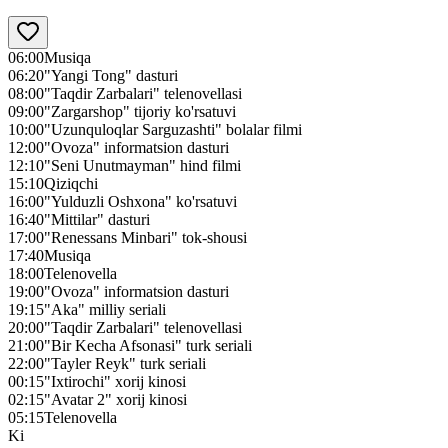
06:00
Musiqa
06:20
"Yangi Tong" dasturi
08:00
"Taqdir Zarbalari" telenovellasi
09:00
"Zargarshop" tijoriy ko'rsatuvi
10:00
"Uzunquloqlar Sarguzashti" bolalar filmi
12:00
"Ovoza" informatsion dasturi
12:10
"Seni Unutmayman" hind filmi
15:10
Qiziqchi
16:00
"Yulduzli Oshxona" ko'rsatuvi
16:40
"Mittilar" dasturi
17:00
"Renessans Minbari" tok-shousi
17:40
Musiqa
18:00
Telenovella
19:00
"Ovoza" informatsion dasturi
19:15
"Aka" milliy seriali
20:00
"Taqdir Zarbalari" telenovellasi
21:00
"Bir Kecha Afsonasi" turk seriali
22:00
"Tayler Reyk" turk seriali
00:15
"Ixtirochi" xorij kinosi
02:15
"Avatar 2" xorij kinosi
05:15
Telenovella
Ki