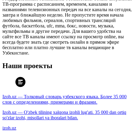
ТВ-программа с расписанием, временем, каналами и
названиями телевизионных передач на все каналы на сегодня,
завтра и ближайшую неделю. Не пропустите время начала
любимых фильмов, сериалов, спортивных трансляций
футбола, баскетбола, ufc, mma, бокс, новости, музыка,
мультфильмы и другие передачи. Для вашего удобства на
сайте все ТВ каналы имеют ссылку на просмотр online, вы
всегда будете знать где смотреть онлайн в прямом эфире
бесплатно или платно лучшие тв каналы вещающие в
Узбекистане.
Наши проекты
Izoh.uz — Толковый словарь узбекского языка. Более 35 000
слов с определениями, примерами и фразами.
Izoh.uz — O'zbek tilining xalqona izohli lug'ati. 35 000 dan ortiq
so'zlar izohi, misollari va iboralari bilan.
izoh.uz