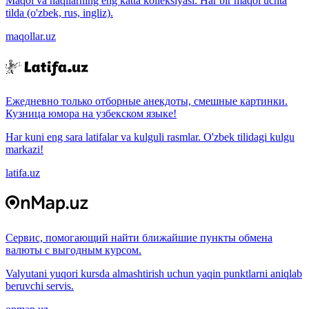
Maqol va naqllarning eng katta kolleksiyasi. Har bir maqol uchta
tilda (o'zbek, rus, ingliz).
maqollar.uz
Ежедневно только отборные анекдоты, смешные картинки.
Кузница юмора на узбекском языке!
Har kuni eng sara latifalar va kulguli rasmlar. O'zbek tilidagi kulgu
markazi!
latifa.uz
Сервис, помогающий найти ближайшие пункты обмена
валюты с выгодным курсом.
Valyutani yuqori kursda almashtirish uchun yaqin punktlarni aniqlab
beruvchi servis.