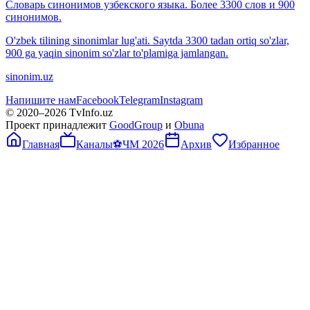
Словарь синонимов узбекского языка. Более 3300 слов и 900
синонимов.
O'zbek tilining sinonimlar lug'ati. Saytda 3300 tadan ortiq so'zlar,
900 ga yaqin sinonim so'zlar to'plamiga jamlangan.
sinonim.uz
Напишите нам
Facebook
Telegram
Instagram
© 2020–
2026
TvInfo.uz
Проект принадлежит
GoodGroup
и
Obuna
Главная
Каналы
⚽
ЧМ 2026
Архив
Избранное