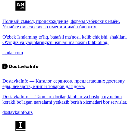
Полный смысл, происхождение, формы узбекских имён.
Узнайте смысл своего имени и имён близких.
O'zbek Ismlarning to'liq, batafsil ma'nosi, kelib chiqishi, shakllari.
O'zingiz va yaqinlaringizni ismlari ma'nosini bilib oling.
ismlar.com
DostavkaInfo — Каталог сервисов, предлагающих доставку
еды, лекарств, книг и товаров для дома.
DostavkaInfo — Taomlar, dorilar, kitoblar va boshqa uy uchun
kerakli bo'lagan narsalarni yetkazib berish xizmatlari bor servislar.
dostavkainfo.uz