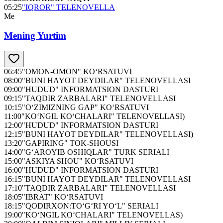
05:25
"IQROR" TELENOVELLA
Me
Mening Yurtim
06:45
"OMON-OMON" KO‘RSATUVI
08:00
"BUNI HAYOT DEYDILAR" TELENOVELLASI
09:00
"HUDUD" INFORMATSION DASTURI
09:15
"TAQDIR ZARBALARI" TELENOVELLASI
10:15
"O‘ZIMIZNING GAP" KO‘RSATUVI
11:00
"KO‘NGIL KO‘CHALARI" TELENOVELLASI)
12:00
"HUDUD" INFORMATSION DASTURI
12:15
"BUNI HAYOT DEYDILAR" TELENOVELLASI)
13:20
"GAPIRING" TOK-SHOUSI
14:00
"G‘AROYIB OSHIQLAR" TURK SERIALI
15:00
"ASKIYA SHOU" KO‘RSATUVI
16:00
"HUDUD" INFORMATSION DASTURI
16:15
"BUNI HAYOT DEYDILAR" TELENOVELLASI
17:10
"TAQDIR ZARBALARI" TELENOVELLASI
18:05
"IBRAT" KO‘RSATUVI
18:15
"QODIRXON:TO‘G‘RI YO‘L" SERIALI
19:00
"KO‘NGIL KO‘CHALARI" TELENOVELLAS)