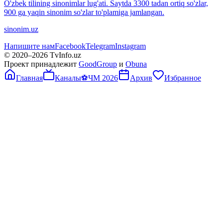
O'zbek tilining sinonimlar lug'ati. Saytda 3300 tadan ortiq so'zlar,
900 ga yaqin sinonim so'zlar to'plamiga jamlangan.
sinonim.uz
Напишите нам
Facebook
Telegram
Instagram
© 2020–
2026
TvInfo.uz
Проект принадлежит
GoodGroup
и
Obuna
Главная
Каналы
⚽
ЧМ 2026
Архив
Избранное