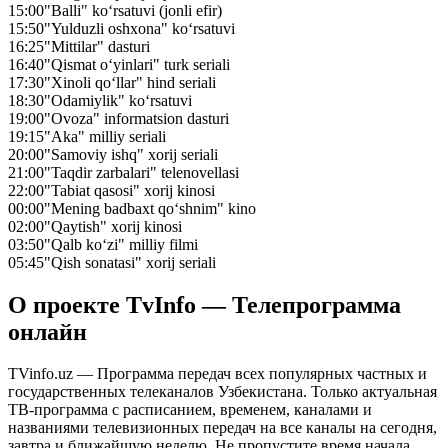
15:00
"Balli" ko‘rsatuvi (jonli efir)
15:50
"Yulduzli oshxona" ko‘rsatuvi
16:25
"Mittilar" dasturi
16:40
"Qismat o‘yinlari" turk seriali
17:30
"Xinoli qo‘llar" hind seriali
18:30
"Odamiylik" ko‘rsatuvi
19:00
"Ovoza" informatsion dasturi
19:15
"Aka" milliy seriali
20:00
"Samoviy ishq" xorij seriali
21:00
"Taqdir zarbalari" telenovellasi
22:00
"Tabiat qasosi" xorij kinosi
00:00
"Mening badbaxt qo‘shnim" kino
02:00
"Qaytish" xorij kinosi
03:50
"Qalb ko‘zi" milliy filmi
05:45
"Qish sonatasi" xorij seriali
О проекте TvInfo — Телепрограмма
онлайн
TVinfo.uz — Программа передач всех популярных частных и
государственных телеканалов Узбекистана. Только актуальная
ТВ-программа с расписанием, временем, каналами и
названиями телевизионных передач на все каналы на сегодня,
завтра и ближайшую неделю. Не пропустите время начала