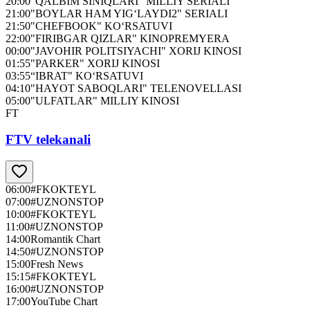
20:00
"QALBIM SINIQLARI" MILLIY SERIALI
21:00
"BOYLAR HAM YIG‘LAYDI2" SERIALI
21:50
"CHEFBOOK" KO‘RSATUVI
22:00
"FIRIBGAR QIZLAR" KINOPREMYERA
00:00
"JAVOHIR POLITSIYACHI" XORIJ KINOSI
01:55
"PARKER" XORIJ KINOSI
03:55
“IBRAT" KO‘RSATUVI
04:10
"HAYOT SABOQLARI" TELENOVELLASI
05:00
"ULFATLAR" MILLIY KINOSI
FT
FTV telekanali
06:00
#FKOKTEYL
07:00
#UZNONSTOP
10:00
#FKOKTEYL
11:00
#UZNONSTOP
14:00
Romantik Chart
14:50
#UZNONSTOP
15:00
Fresh News
15:15
#FKOKTEYL
16:00
#UZNONSTOP
17:00
YouTube Chart