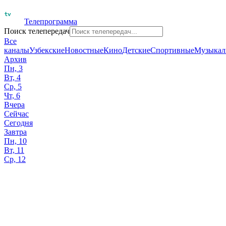
Телепрограмма
Поиск телепередач
Все
каналы
Узбекские
Новостные
Кино
Детские
Спортивные
Музыкал
Архив
Пн, 3
Вт, 4
Ср, 5
Чт, 6
Вчера
Сейчас
Сегодня
Завтра
Пн, 10
Вт, 11
Ср, 12