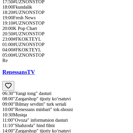
17:50
#UZNONSTOP
18:00
Fkundalik
18:20
#UZNONSTOP
19:00
Fresh News
19:10
#UZNONSTOP
20:00
K Pop Chart
20:50
#UZNONSTOP
23:00
#FKOKTEYL
01:00
#UZNONSTOP
04:00
#FKOKTEYL
05:00
#UZNONSTOP
Re
RenessansTV
06:30
"Yangi tong" dasturi
08:00
"Zargarshop" tijoriy ko‘rsatuvi
09:00
"Bilmay sevdim" turk seriali
10:00
"Renessans minbari" tok-shousi
10:30
Musiqa
11:00
"Ovoza" informatsion dasturi
11:10
"Shahzoda" hind filmi
14:00
"Zargarshop" tijoriy ko‘rsatuvi