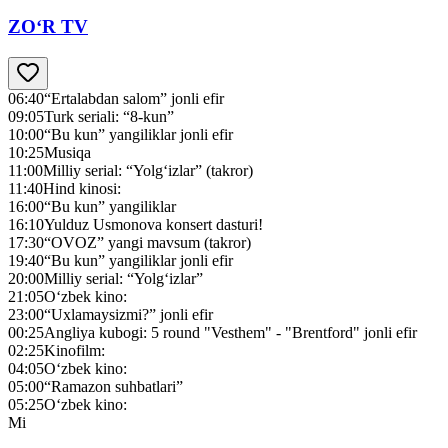
ZO‘R TV
06:40
“Ertalabdan salom” jonli efir
09:05
Turk seriali: “8-kun”
10:00
“Bu kun” yangiliklar jonli efir
10:25
Musiqa
11:00
Milliy serial: “Yolg‘izlar” (takror)
11:40
Hind kinosi:
16:00
“Bu kun” yangiliklar
16:10
Yulduz Usmonova konsert dasturi!
17:30
“OVOZ” yangi mavsum (takror)
19:40
“Bu kun” yangiliklar jonli efir
20:00
Milliy serial: “Yolg‘izlar”
21:05
O‘zbek kino:
23:00
“Uxlamaysizmi?” jonli efir
00:25
Angliya kubogi: 5 round "Vesthem" - "Brentford" jonli efir
02:25
Kinofilm:
04:05
O‘zbek kino:
05:00
“Ramazon suhbatlari”
05:25
O‘zbek kino:
Mi