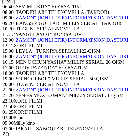
06:40
"SEVIMLI KUN" KO‘RSATUVI
08:00
"TAQDIRLAR" TELENOVELLA (TAKROR)
09:00
"ZAMON" (JONLI EFIR) INFORMATSION DASTURI
09:20
"RANGSIZ GULLAR" MILLIY SERIAL. TAKROR
10:20
"TUGUN" SERIAL-NOVELLA
11:25
"YANGI HAYOT" KO‘RSATUVI
12:00
"ZAMON" (JONLI EFIR) INFORMATSION DASTURI
12:15
XORIJ FILMI
15:00
"LEYLA" TURKIYA SERIALI 122-QISM
16:00
"ZAMON" (JONLI EFIR) INFORMATSION DASTURI
16:15
"MEN UCHUN YASHA" MILLIY SERIAL. 26-QISM
17:00
"OLOV PAZANDA" KO‘RSATUVI
18:00
"TAQDIRLAR" TELENOVELLA
19:00
"SO‘NGGI BOR" MILLIY SERIAL. 50-QISM
20:00
"TUGUN" SERIAL-NOVELLA
21:00
"ZAMON" (JONLI EFIR) INFORMATSION DASTURI
21:20
"SENGA MUXTOJMAN" MILLIY SERIAL. 1-QISM
22:10
XORIJ FILMI
23:50
XORIJ FILMI
01:25
XORIJ FILMI
03:00
Kino
05:00
Milliy kino
05:00
"IBRATLI SABOQLAR" TELENOVELLA
ZO