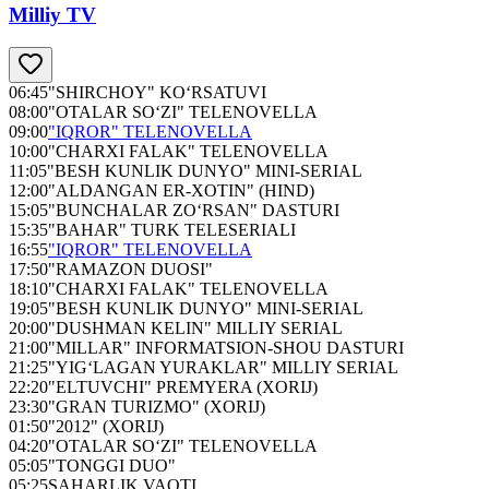
Milliy TV
06:45
"SHIRCHOY" KO‘RSATUVI
08:00
"OTALAR SO‘ZI" TELENOVELLA
09:00
"IQROR" TELENOVELLA
10:00
"CHARXI FALAK" TELENOVELLA
11:05
"BESH KUNLIK DUNYO" MINI-SERIAL
12:00
"ALDANGAN ER-XOTIN" (HIND)
15:05
"BUNCHALAR ZO‘RSAN" DASTURI
15:35
"BAHAR" TURK TELESERIALI
16:55
"IQROR" TELENOVELLA
17:50
"RAMAZON DUOSI"
18:10
"CHARXI FALAK" TELENOVELLA
19:05
"BESH KUNLIK DUNYO" MINI-SERIAL
20:00
"DUSHMAN KELIN" MILLIY SERIAL
21:00
"MILLAR" INFORMATSION-SHOU DASTURI
21:25
"YIG‘LAGAN YURAKLAR" MILLIY SERIAL
22:20
"ELTUVCHI" PREMYERA (XORIJ)
23:30
"GRAN TURIZMO" (XORIJ)
01:50
"2012" (XORIJ)
04:20
"OTALAR SO‘ZI" TELENOVELLA
05:05
"TONGGI DUO"
05:25
SAHARLIK VAQTI