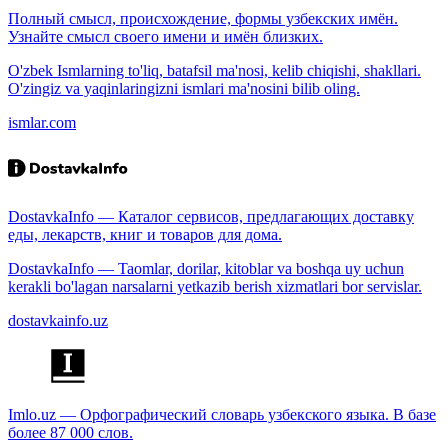
Полный смысл, происхождение, формы узбекских имён.
Узнайте смысл своего имени и имён близких.
O'zbek Ismlarning to'liq, batafsil ma'nosi, kelib chiqishi, shakllari.
O'zingiz va yaqinlaringizni ismlari ma'nosini bilib oling.
ismlar.com
DostavkaInfo — Каталог сервисов, предлагающих доставку
еды, лекарств, книг и товаров для дома.
DostavkaInfo — Taomlar, dorilar, kitoblar va boshqa uy uchun
kerakli bo'lagan narsalarni yetkazib berish xizmatlari bor servislar.
dostavkainfo.uz
Imlo.uz — Орфографический словарь узбекского языка. В базе
более 87 000 слов.