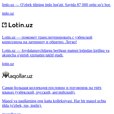
Imlo.uz — O'zbek tilining imlo lug'ati. Saytda 87 000 ortiq so'z bor.
imlo.uz
Lotin.uz — поможет транслитерировать с узбекской
кириллицы на латиницу и обратно. Легко!
Lotin.uz — foydalanuvchilarga berilgan matnni lotindan kirillga va
aksincha o'girish xizmatini taklif etadi.
lotin.uz
Самая большая коллекция пословиц и поговорок на трёх
языках (узбекский, русский, английский).
Maqol va naqllarning eng katta kolleksiyasi. Har bir maqol uchta
tilda (o'zbek, rus, ingliz).