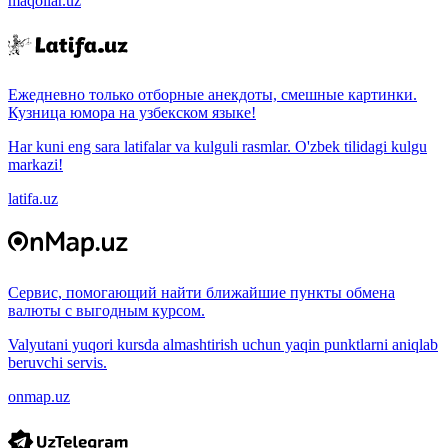
maqollar.uz
Ежедневно только отборные анекдоты, смешные картинки.
Кузница юмора на узбекском языке!
Har kuni eng sara latifalar va kulguli rasmlar. O'zbek tilidagi kulgu
markazi!
latifa.uz
Сервис, помогающий найти ближайшие пункты обмена
валюты с выгодным курсом.
Valyutani yuqori kursda almashtirish uchun yaqin punktlarni aniqlab
beruvchi servis.
onmap.uz