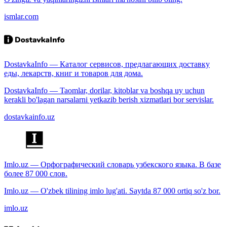
ismlar.com
DostavkaInfo — Каталог сервисов, предлагающих доставку
еды, лекарств, книг и товаров для дома.
DostavkaInfo — Taomlar, dorilar, kitoblar va boshqa uy uchun
kerakli bo'lagan narsalarni yetkazib berish xizmatlari bor servislar.
dostavkainfo.uz
Imlo.uz — Орфографический словарь узбекского языка. В базе
более 87 000 слов.
Imlo.uz — O'zbek tilining imlo lug'ati. Saytda 87 000 ortiq so'z bor.
imlo.uz