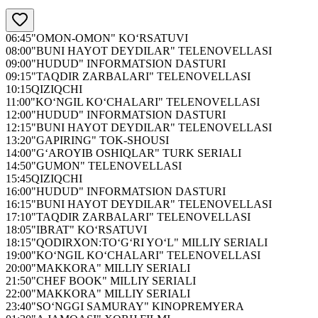
06:45
"OMON-OMON" KO‘RSATUVI
08:00
"BUNI HAYOT DEYDILAR" TELENOVELLASI
09:00
"HUDUD" INFORMATSION DASTURI
09:15
"TAQDIR ZARBALARI" TELENOVELLASI
10:15
QIZIQCHI
11:00
"KO‘NGIL KO‘CHALARI" TELENOVELLASI
12:00
"HUDUD" INFORMATSION DASTURI
12:15
"BUNI HAYOT DEYDILAR" TELENOVELLASI
13:20
"GAPIRING" TOK-SHOUSI
14:00
"G‘AROYIB OSHIQLAR" TURK SERIALI
14:50
"GUMON" TELENOVELLASI
15:45
QIZIQCHI
16:00
"HUDUD" INFORMATSION DASTURI
16:15
"BUNI HAYOT DEYDILAR" TELENOVELLASI
17:10
"TAQDIR ZARBALARI" TELENOVELLASI
18:05
"IBRAT" KO‘RSATUVI
18:15
"QODIRXON:TO‘G‘RI YO‘L" MILLIY SERIALI
19:00
"KO‘NGIL KO‘CHALARI" TELENOVELLASI
20:00
"MAKKORA" MILLIY SERIALI
21:50
"CHEF BOOK" MILLIY SERIALI
22:00
"MAKKORA" MILLIY SERIALI
23:40
"SO‘NGGI SAMURAY" KINOPREMYERA