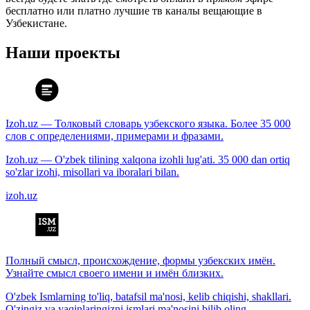
бесплатно или платно лучшие тв каналы вещающие в
Узбекистане.
Наши проекты
Izoh.uz — Толковый словарь узбекского языка. Более 35 000
слов с определениями, примерами и фразами.
Izoh.uz — O'zbek tilining xalqona izohli lug'ati. 35 000 dan ortiq
so'zlar izohi, misollari va iboralari bilan.
izoh.uz
Полный смысл, происхождение, формы узбекских имён.
Узнайте смысл своего имени и имён близких.
O'zbek Ismlarning to'liq, batafsil ma'nosi, kelib chiqishi, shakllari.
O'zingiz va yaqinlaringizni ismlari ma'nosini bilib oling.