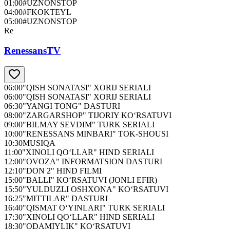
01:00
#UZNONSTOP
04:00
#FKOKTEYL
05:00
#UZNONSTOP
Re
RenessansTV
06:00
"QISH SONATASI" XORIJ SERIALI
06:00
"QISH SONATASI" XORIJ SERIALI
06:30
"YANGI TONG" DASTURI
08:00
"ZARGARSHOP" TIJORIY KO‘RSATUVI
09:00
"BILMAY SEVDIM" TURK SERIALI
10:00
"RENESSANS MINBARI" TOK-SHOUSI
10:30
MUSIQA
11:00
"XINOLI QO‘LLAR" HIND SERIALI
12:00
"OVOZA" INFORMATSION DASTURI
12:10
"DON 2" HIND FILMI
15:00
"BALLI" KO‘RSATUVI (JONLI EFIR)
15:50
"YULDUZLI OSHXONA" KO‘RSATUVI
16:25
"MITTILAR" DASTURI
16:40
"QISMAT O‘YINLARI" TURK SERIALI
17:30
"XINOLI QO‘LLAR" HIND SERIALI
18:30
"ODAMIYLIK" KO‘RSATUVI