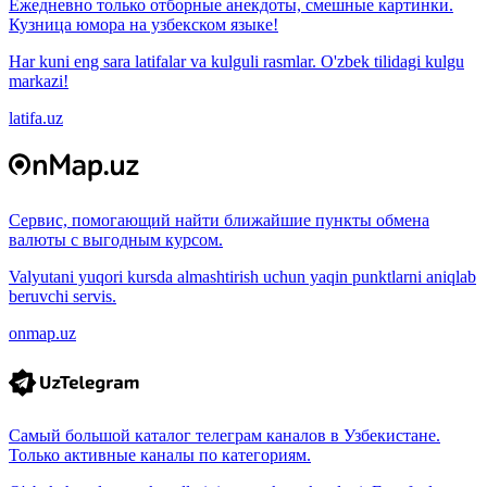
Ежедневно только отборные анекдоты, смешные картинки.
Кузница юмора на узбекском языке!
Har kuni eng sara latifalar va kulguli rasmlar. O'zbek tilidagi kulgu
markazi!
latifa.uz
Сервис, помогающий найти ближайшие пункты обмена
валюты с выгодным курсом.
Valyutani yuqori kursda almashtirish uchun yaqin punktlarni aniqlab
beruvchi servis.
onmap.uz
Самый большой каталог телеграм каналов в Узбекистане.
Только активные каналы по категориям.