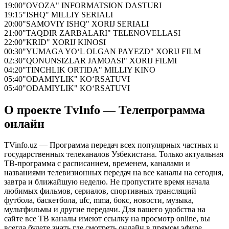
19:00
"OVOZA" INFORMATSION DASTURI
19:15
"ISHQ" MILLIY SERIALI
20:00
"SAMOVIY ISHQ" XORIJ SERIALI
21:00
"TAQDIR ZARBALARI" TELENOVELLASI
22:00
"KRID" XORIJ KINOSI
00:30
"YUMAGA YO‘L OLGAN PAYEZD" XORIJ FILM
02:30
"QONUNSIZLAR JAMOASI" XORIJ FILMI
04:20
"TINCHLIK ORTIDA" MILLIY KINO
05:40
"ODAMIYLIK" KO‘RSATUVI
05:40
"ODAMIYLIK" KO‘RSATUVI
О проекте TvInfo — Телепрограмма
онлайн
TVinfo.uz — Программа передач всех популярных частных и
государственных телеканалов Узбекистана. Только актуальная
ТВ-программа с расписанием, временем, каналами и
названиями телевизионных передач на все каналы на сегодня,
завтра и ближайшую неделю. Не пропустите время начала
любимых фильмов, сериалов, спортивных трансляций
футбола, баскетбола, ufc, mma, бокс, новости, музыка,
мультфильмы и другие передачи. Для вашего удобства на
сайте все ТВ каналы имеют ссылку на просмотр online, вы
всегда будете знать где смотреть онлайн в прямом эфире