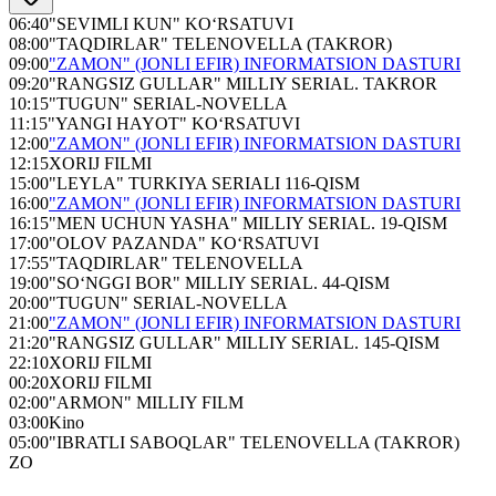
06:40
"SEVIMLI KUN" KO‘RSATUVI
08:00
"TAQDIRLAR" TELENOVELLA (TAKROR)
09:00
"ZAMON" (JONLI EFIR) INFORMATSION DASTURI
09:20
"RANGSIZ GULLAR" MILLIY SERIAL. TAKROR
10:15
"TUGUN" SERIAL-NOVELLA
11:15
"YANGI HAYOT" KO‘RSATUVI
12:00
"ZAMON" (JONLI EFIR) INFORMATSION DASTURI
12:15
XORIJ FILMI
15:00
"LEYLA" TURKIYA SERIALI 116-QISM
16:00
"ZAMON" (JONLI EFIR) INFORMATSION DASTURI
16:15
"MEN UCHUN YASHA" MILLIY SERIAL. 19-QISM
17:00
"OLOV PAZANDA" KO‘RSATUVI
17:55
"TAQDIRLAR" TELENOVELLA
19:00
"SO‘NGGI BOR" MILLIY SERIAL. 44-QISM
20:00
"TUGUN" SERIAL-NOVELLA
21:00
"ZAMON" (JONLI EFIR) INFORMATSION DASTURI
21:20
"RANGSIZ GULLAR" MILLIY SERIAL. 145-QISM
22:10
XORIJ FILMI
00:20
XORIJ FILMI
02:00
"ARMON" MILLIY FILM
03:00
Kino
05:00
"IBRATLI SABOQLAR" TELENOVELLA (TAKROR)
ZO