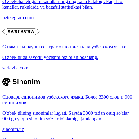
O'zbekcha telegram kanallarining eng katta katalogi. Faqt faol
kanallar, ruknlarda va batafsil statistikasi bilan.
uztelegram.com
С нами вы научитесь грамотно писать на узбекском языке.
O'zbek tilida savodli yozishni biz bilan boshlang.
sarlavha.com
Словарь синонимов узбекского языка. Более 3300 слов и 900
синонимов.
O'zbek tilining sinonimlar lug'ati. Saytda 3300 tadan ortiq so'zlar,
900 ga yaqin sinonim so'zlar to'plamiga jamlangan.
sinonim.uz