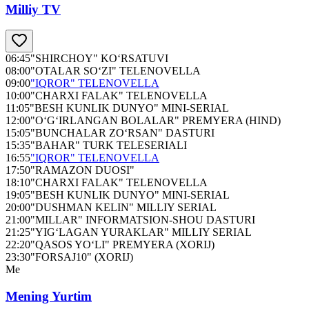
Milliy TV
06:45
"SHIRCHOY" KO‘RSATUVI
08:00
"OTALAR SO‘ZI" TELENOVELLA
09:00
"IQROR" TELENOVELLA
10:00
"CHARXI FALAK" TELENOVELLA
11:05
"BESH KUNLIK DUNYO" MINI-SERIAL
12:00
"O‘G‘IRLANGAN BOLALAR" PREMYERA (HIND)
15:05
"BUNCHALAR ZO‘RSAN" DASTURI
15:35
"BAHAR" TURK TELESERIALI
16:55
"IQROR" TELENOVELLA
17:50
"RAMAZON DUOSI"
18:10
"CHARXI FALAK" TELENOVELLA
19:05
"BESH KUNLIK DUNYO" MINI-SERIAL
20:00
"DUSHMAN KELIN" MILLIY SERIAL
21:00
"MILLAR" INFORMATSION-SHOU DASTURI
21:25
"YIG‘LAGAN YURAKLAR" MILLIY SERIAL
22:20
"QASOS YO‘LI" PREMYERA (XORIJ)
23:30
"FORSAJ10" (XORIJ)
Me
Mening Yurtim