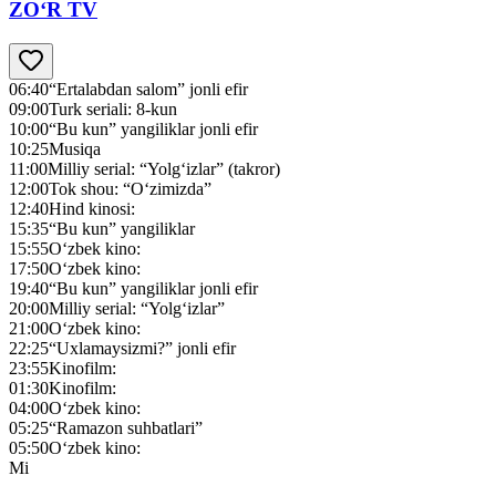
ZO‘R TV
06:40
“Ertalabdan salom” jonli efir
09:00
Turk seriali: 8-kun
10:00
“Bu kun” yangiliklar jonli efir
10:25
Musiqa
11:00
Milliy serial: “Yolg‘izlar” (takror)
12:00
Tok shou: “O‘zimizda”
12:40
Hind kinosi:
15:35
“Bu kun” yangiliklar
15:55
O‘zbek kino:
17:50
O‘zbek kino:
19:40
“Bu kun” yangiliklar jonli efir
20:00
Milliy serial: “Yolg‘izlar”
21:00
O‘zbek kino:
22:25
“Uxlamaysizmi?” jonli efir
23:55
Kinofilm:
01:30
Kinofilm:
04:00
O‘zbek kino:
05:25
“Ramazon suhbatlari”
05:50
O‘zbek kino:
Mi