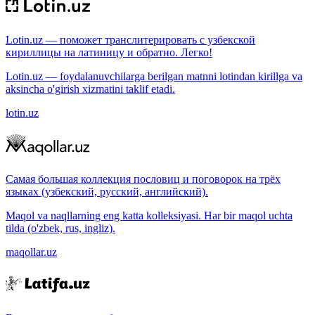
Lotin.uz — поможет транслитерировать с узбекской
кириллицы на латиницу и обратно. Легко!
Lotin.uz — foydalanuvchilarga berilgan matnni lotindan kirillga va
aksincha o'girish xizmatini taklif etadi.
lotin.uz
Самая большая коллекция пословиц и поговорок на трёх
языках (узбекский, русский, английский).
Maqol va naqllarning eng katta kolleksiyasi. Har bir maqol uchta
tilda (o'zbek, rus, ingliz).
maqollar.uz