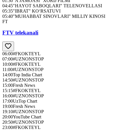
01:30
"A JAMOASI" XORIJ FILMI
04:45
"HAYOT SABOQLARI" TELENOVELLASI
05:35
"IBRAT" KO‘RSATUVI
05:40
"MUHABBAT SINOVLARI" MILLIY KINOSI
FT
FTV telekanali
06:00
#FKOKTEYL
07:00
#UZNONSTOP
10:00
#FKOKTEYL
11:00
#UZNONSTOP
14:00
Top India Chart
14:50
#UZNONSTOP
15:00
Fresh News
15:15
#FKOKTEYL
16:00
#UZNONSTOP
17:00
UzTop Chart
19:00
Fresh News
19:10
#UZNONSTOP
20:00
YouTube Chart
20:50
#UZNONSTOP
23:00
#FKOKTEYL