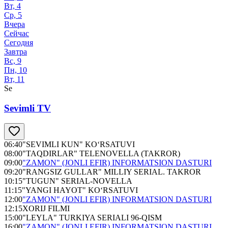
Вт, 4
Ср, 5
Вчера
Сейчас
Сегодня
Завтра
Вс, 9
Пн, 10
Вт, 11
Se
Sevimli TV
06:40
"SEVIMLI KUN" KO‘RSATUVI
08:00
"TAQDIRLAR" TELENOVELLA (TAKROR)
09:00
"ZAMON" (JONLI EFIR) INFORMATSION DASTURI
09:20
"RANGSIZ GULLAR" MILLIY SERIAL. TAKROR
10:15
"TUGUN" SERIAL-NOVELLA
11:15
"YANGI HAYOT" KO‘RSATUVI
12:00
"ZAMON" (JONLI EFIR) INFORMATSION DASTURI
12:15
XORIJ FILMI
15:00
"LEYLA" TURKIYA SERIALI 96-QISM
16:00
"ZAMON" (JONLI EFIR) INFORMATSION DASTURI