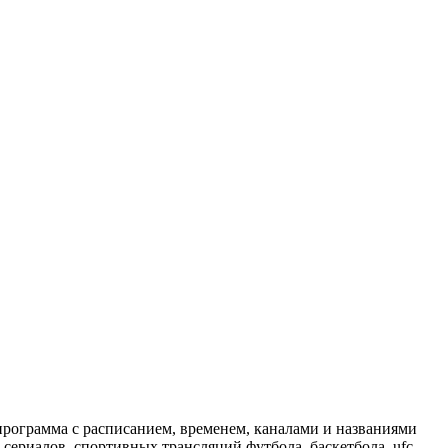
программа с расписанием, временем, каналами и названиями
сериалов, спортивных трансляций футбола, баскетбола, ufc,