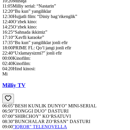
10:20
Musiqa
11:05
Milliy serial: “Nastarin”
12:20
“Bu kun” yangiliklar
12:30
Hujjatli film: “Diniy bag‘rikenglik”
12:40
O‘zbek kino:
14:25
O‘zbek kino:
16:25
“Sahnada ikkimiz”
17:10
“Xavfli karaoke”
17:35
“Bu kun” yangiliklar jonli efir
18:00
PRIME FL: Qo‘l jangi jonli efir
22:40
“Uxlamaysizmi?” jonli efir
00:00
Kinofilm:
02:40
Kinofilm:
04:20
Hind kinosi:
Mi
Milliy TV
06:05
"BESH KUNLIK DUNYO" MINI-SERIAL
06:50
"TONGGI DUO" DASTURI
07:00
"SHIRCHOY" KO‘RSATUVI
08:30
"BUNCHALAR ZO‘RSAN" DASTURI
09:00
"IQROR" TELENOVELLA