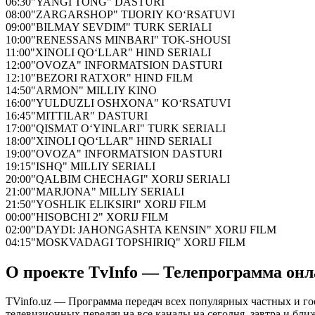
06:30
"YANGI TONG" DASTURI
08:00
"ZARGARSHOP" TIJORIY KO‘RSATUVI
09:00
"BILMAY SEVDIM" TURK SERIALI
10:00
"RENESSANS MINBARI" TOK-SHOUSI
11:00
"XINOLI QO‘LLAR" HIND SERIALI
12:00
"OVOZA" INFORMATSION DASTURI
12:10
"BEZORI RATXOR" HIND FILM
14:50
"ARMON" MILLIY KINO
16:00
"YULDUZLI OSHXONA" KO‘RSATUVI
16:45
"MITTILAR" DASTURI
17:00
"QISMAT O‘YINLARI" TURK SERIALI
18:00
"XINOLI QO‘LLAR" HIND SERIALI
19:00
"OVOZA" INFORMATSION DASTURI
19:15
"ISHQ" MILLIY SERIALI
20:00
"QALBIM CHECHAGI" XORIJ SERIALI
21:00
"MARJONA" MILLIY SERIALI
21:50
"YOSHLIK ELIKSIRI" XORIJ FILM
00:00
"HISOBCHI 2" XORIJ FILM
02:00
"DAYDI: JAHONGASHTA KENSIN" XORIJ FILM
04:15
"MOSKVADAGI TOPSHIRIQ" XORIJ FILM
О проекте TvInfo — Телепрограмма он
TVinfo.uz — Программа передач всех популярных частных и го
телевизионных передач на все каналы на сегодня, завтра и бл