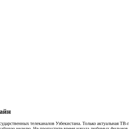
лайн
сударственных телеканалов Узбекистана. Только актуальная ТВ-
ижайшую неделю. Не пропустите время начала любимых фильмов, 