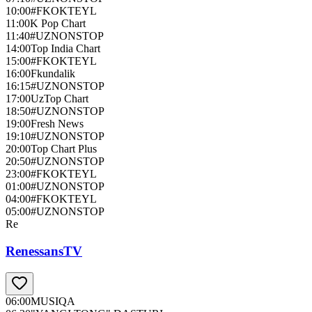
10:00
#FKOKTEYL
11:00
K Pop Chart
11:40
#UZNONSTOP
14:00
Top India Chart
15:00
#FKOKTEYL
16:00
Fkundalik
16:15
#UZNONSTOP
17:00
UzTop Chart
18:50
#UZNONSTOP
19:00
Fresh News
19:10
#UZNONSTOP
20:00
Top Chart Plus
20:50
#UZNONSTOP
23:00
#FKOKTEYL
01:00
#UZNONSTOP
04:00
#FKOKTEYL
05:00
#UZNONSTOP
Re
RenessansTV
06:00
МUSIQA