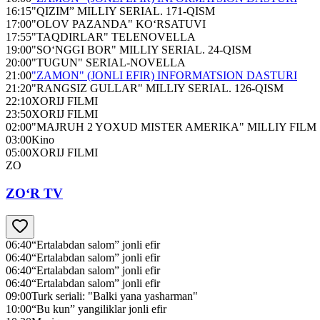
16:15
"QIZIM” MILLIY SERIAL. 171-QISM
17:00
"OLOV PAZANDA" KO‘RSATUVI
17:55
"TAQDIRLAR" TELENOVELLA
19:00
"SO‘NGGI BOR" MILLIY SERIAL. 24-QISM
20:00
"TUGUN" SERIAL-NOVELLA
21:00
"ZAMON" (JONLI EFIR) INFORMATSION DASTURI
21:20
"RANGSIZ GULLAR" MILLIY SERIAL. 126-QISM
22:10
XORIJ FILMI
23:50
XORIJ FILMI
02:00
"MAJRUH 2 YOXUD MISTER AMERIKA" MILLIY FILM
03:00
Kino
05:00
XORIJ FILMI
ZO
ZO‘R TV
06:40
“Ertalabdan salom” jonli efir
06:40
“Ertalabdan salom” jonli efir
06:40
“Ertalabdan salom” jonli efir
06:40
“Ertalabdan salom” jonli efir
09:00
Turk seriali: "Balki yana yasharman"
10:00
“Bu kun” yangiliklar jonli efir