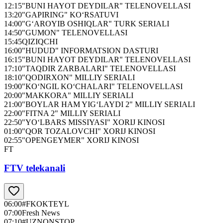
12:15
"BUNI HAYOT DEYDILAR" TELENOVELLASI
13:20
"GAPIRING" KO‘RSATUVI
14:00
"G‘AROYIB OSHIQLAR" TURK SERIALI
14:50
"GUMON" TELENOVELLASI
15:45
QIZIQCHI
16:00
"HUDUD" INFORMATSION DASTURI
16:15
"BUNI HAYOT DEYDILAR" TELENOVELLASI
17:10
"TAQDIR ZARBALARI" TELENOVELLASI
18:10
"QODIRXON" MILLIY SERIALI
19:00
"KO‘NGIL KO‘CHALARI" TELENOVELLASI
20:00
"MAKKORA" MILLIY SERIALI
21:00
"BOYLAR HAM YIG‘LAYDI 2" MILLIY SERIALI
22:00
"FITNA 2" MILLIY SERIALI
22:50
"YO‘LBARS MISSIYASI" XORIJ KINOSI
01:00
"QOR TOZALOVCHI" XORIJ KINOSI
02:55
"OPENGEYMER" XORIJ KINOSI
FT
FTV telekanali
06:00
#FKOKTEYL
07:00
Fresh News
07:10
#UZNONSTOP