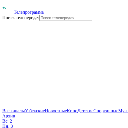
Телепрограмма
Поиск телепередач
Все каналы
Узбекские
Новостные
Кино
Детские
Спортивные
Муз
Архив
Вс, 2
Пн, 3