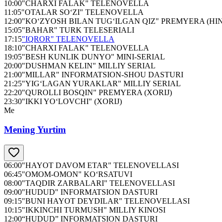
10:00
"CHARXI FALAK" TELENOVELLA
11:05
"OTALAR SO‘ZI" TELENOVELLA
12:00
"KO‘ZYOSH BILAN TUG‘ILGAN QIZ" PREMYERA (HI
15:05
"BAHAR" TURK TELESERIALI
17:15
"IQROR" TELENOVELLA
18:10
"CHARXI FALAK" TELENOVELLA
19:05
"BESH KUNLIK DUNYO" MINI-SERIAL
20:00
"DUSHMAN KELIN" MILLIY SERIAL
21:00
"MILLAR" INFORMATSION-SHOU DASTURI
21:25
"YIG‘LAGAN YURAKLAR" MILLIY SERIAL
22:20
"QUROLLI BOSQIN" PREMYERA (XORIJ)
23:30
"IKKI YO‘LOVCHI" (XORIJ)
Me
Mening Yurtim
06:00
"HAYOT DAVOM ETAR" TELENOVELLASI
06:45
"OMOM-OMON" KO‘RSATUVI
08:00
"TAQDIR ZARBALARI" TELENOVELLASI
09:00
"HUDUD" INFORMATSION DASTURI
09:15
"BUNI HAYOT DEYDILAR" TELENOVELLASI
10:15
"IKKINCHI TURMUSH" MILLIY KINOSI
12:00
“HUDUD” INFORMATSION DASTURI