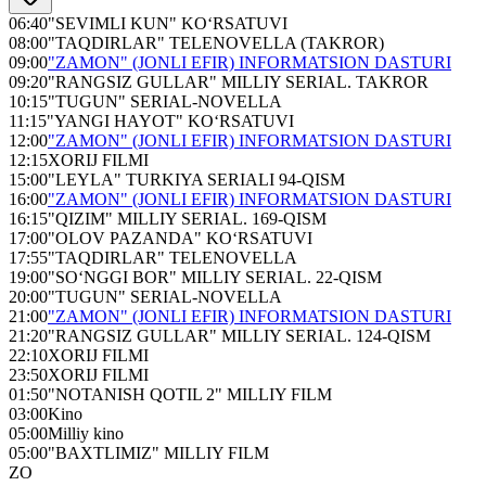
06:40
"SEVIMLI KUN" KO‘RSATUVI
08:00
"TAQDIRLAR" TELENOVELLA (TAKROR)
09:00
"ZAMON" (JONLI EFIR) INFORMATSION DASTURI
09:20
"RANGSIZ GULLAR" MILLIY SERIAL. TAKROR
10:15
"TUGUN" SERIAL-NOVELLA
11:15
"YANGI HAYOT" KO‘RSATUVI
12:00
"ZAMON" (JONLI EFIR) INFORMATSION DASTURI
12:15
XORIJ FILMI
15:00
"LEYLA" TURKIYA SERIALI 94-QISM
16:00
"ZAMON" (JONLI EFIR) INFORMATSION DASTURI
16:15
"QIZIM" MILLIY SERIAL. 169-QISM
17:00
"OLOV PAZANDA" KO‘RSATUVI
17:55
"TAQDIRLAR" TELENOVELLA
19:00
"SO‘NGGI BOR" MILLIY SERIAL. 22-QISM
20:00
"TUGUN" SERIAL-NOVELLA
21:00
"ZAMON" (JONLI EFIR) INFORMATSION DASTURI
21:20
"RANGSIZ GULLAR" MILLIY SERIAL. 124-QISM
22:10
XORIJ FILMI
23:50
XORIJ FILMI
01:50
"NOTANISH QOTIL 2" MILLIY FILM
03:00
Kino
05:00
Milliy kino
05:00
"BAXTLIMIZ" MILLIY FILM
ZO