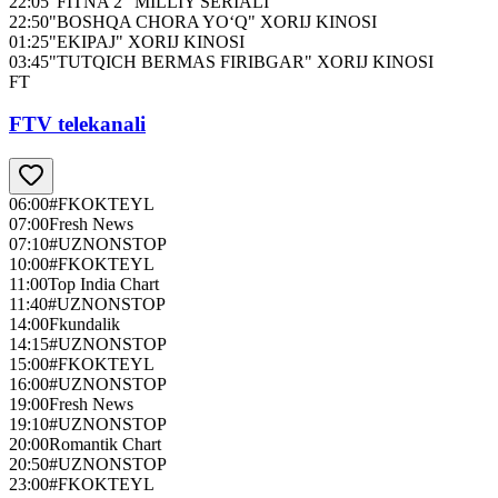
22:05
"FITNA 2" MILLIY SERIALI
22:50
"BOSHQA CHORA YO‘Q" XORIJ KINOSI
01:25
"EKIPAJ" XORIJ KINOSI
03:45
"TUTQICH BERMAS FIRIBGAR" XORIJ KINOSI
FT
FTV telekanali
06:00
#FKOKTEYL
07:00
Fresh News
07:10
#UZNONSTOP
10:00
#FKOKTEYL
11:00
Top India Chart
11:40
#UZNONSTOP
14:00
Fkundalik
14:15
#UZNONSTOP
15:00
#FKOKTEYL
16:00
#UZNONSTOP
19:00
Fresh News
19:10
#UZNONSTOP
20:00
Romantik Chart
20:50
#UZNONSTOP
23:00
#FKOKTEYL