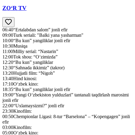
ZO‘R TV
06:40
“Ertalabdan salom” jonli efir
09:00
Turk seriali: "Balki yana yasharman"
10:00
“Bu kun” yangiliklar jonli efir
10:30
Musiqa
11:00
Milliy serial: “Nastarin”
12:00
Tok shou: “O‘zimizda”
12:20
“Bu kun” yangiliklar
12:30
“Sahnada ikkimiz” (takror)
13:20
Hujjatli film: “Nigoh”
13:40
Hind kinosi:
17:10
O‘zbek kino:
18:35
“Bu kun” yangiliklar jonli efir
19:00
“Yangi O‘zbekiston yulduzlari” tantanali taqdirlash marosimi
jonli efir
22:00
“Uxlamaysizmi?” jonli efir
23:30
Kinofilm:
00:50
Chempionlar Ligasi: 8-tur “Barselona” – “Kopengagen” jonli
efir
03:00
Kinofilm:
05:00
O‘zbek kino: