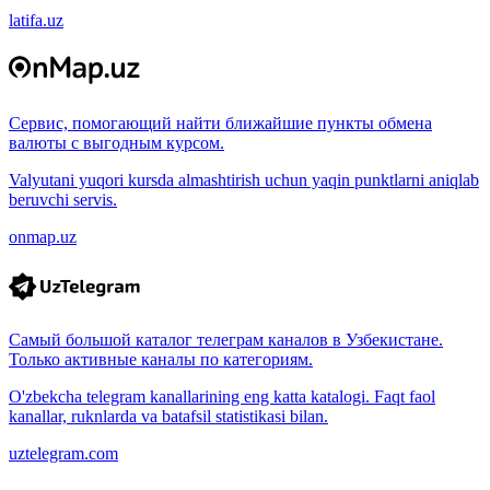
latifa.uz
Сервис, помогающий найти ближайшие пункты обмена
валюты с выгодным курсом.
Valyutani yuqori kursda almashtirish uchun yaqin punktlarni aniqlab
beruvchi servis.
onmap.uz
Самый большой каталог телеграм каналов в Узбекистане.
Только активные каналы по категориям.
O'zbekcha telegram kanallarining eng katta katalogi. Faqt faol
kanallar, ruknlarda va batafsil statistikasi bilan.
uztelegram.com