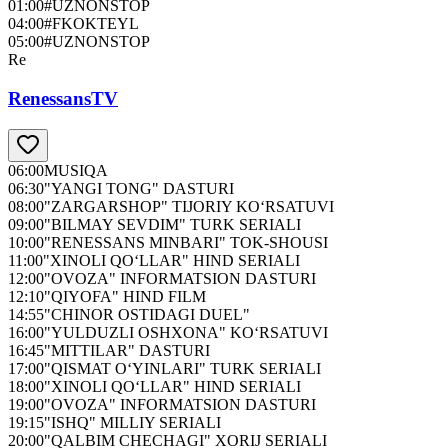
01:00
#UZNONSTOP
04:00
#FKOKTEYL
05:00
#UZNONSTOP
Re
RenessansTV
06:00
MUSIQA
06:30
"YANGI TONG" DASTURI
08:00
"ZARGARSHOP" TIJORIY KO‘RSATUVI
09:00
"BILMAY SEVDIM" TURK SERIALI
10:00
"RENESSANS MINBARI" TOK-SHOUSI
11:00
"XINOLI QO‘LLAR" HIND SERIALI
12:00
"OVOZA" INFORMATSION DASTURI
12:10
"QIYOFA" HIND FILM
14:55
"CHINOR OSTIDAGI DUEL"
16:00
"YULDUZLI OSHXONA" KO‘RSATUVI
16:45
"MITTILAR" DASTURI
17:00
"QISMAT O‘YINLARI" TURK SERIALI
18:00
"XINOLI QO‘LLAR" HIND SERIALI
19:00
"OVOZA" INFORMATSION DASTURI
19:15
"ISHQ" MILLIY SERIALI
20:00
"QALBIM CHECHAGI" XORIJ SERIALI