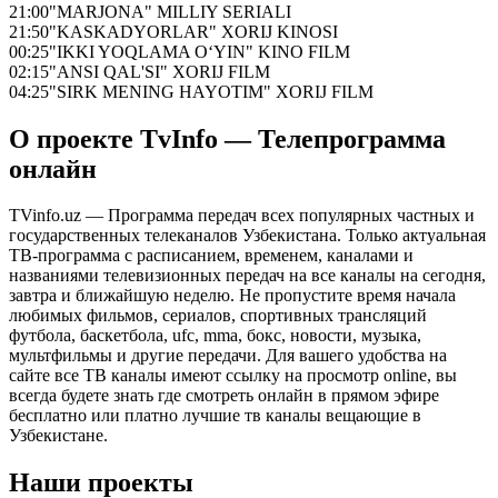
21:00
"MARJONA" MILLIY SERIALI
21:50
"KASKADYORLAR" XORIJ KINOSI
00:25
"IKKI YOQLAMA O‘YIN" KINO FILM
02:15
"ANSI QAL'SI" XORIJ FILM
04:25
"SIRK MENING HAYOTIM" XORIJ FILM
О проекте TvInfo — Телепрограмма
онлайн
TVinfo.uz — Программа передач всех популярных частных и
государственных телеканалов Узбекистана. Только актуальная
ТВ-программа с расписанием, временем, каналами и
названиями телевизионных передач на все каналы на сегодня,
завтра и ближайшую неделю. Не пропустите время начала
любимых фильмов, сериалов, спортивных трансляций
футбола, баскетбола, ufc, mma, бокс, новости, музыка,
мультфильмы и другие передачи. Для вашего удобства на
сайте все ТВ каналы имеют ссылку на просмотр online, вы
всегда будете знать где смотреть онлайн в прямом эфире
бесплатно или платно лучшие тв каналы вещающие в
Узбекистане.
Наши проекты