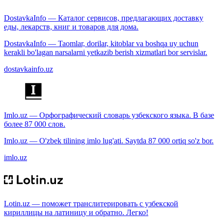
DostavkaInfo — Каталог сервисов, предлагающих доставку
еды, лекарств, книг и товаров для дома.
DostavkaInfo — Taomlar, dorilar, kitoblar va boshqa uy uchun
kerakli bo'lagan narsalarni yetkazib berish xizmatlari bor servislar.
dostavkainfo.uz
Imlo.uz — Орфографический словарь узбекского языка. В базе
более 87 000 слов.
Imlo.uz — O'zbek tilining imlo lug'ati. Saytda 87 000 ortiq so'z bor.
imlo.uz
Lotin.uz — поможет транслитерировать с узбекской
кириллицы на латиницу и обратно. Легко!