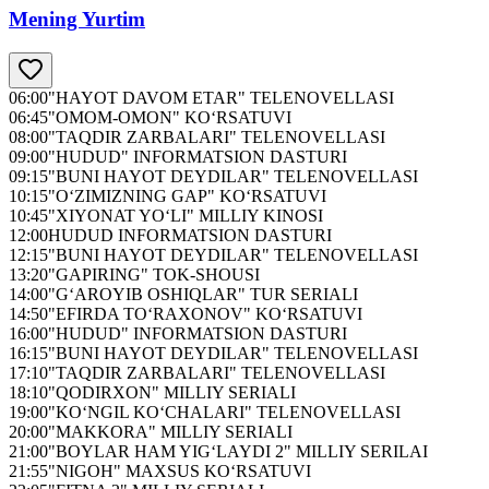
Mening Yurtim
06:00
"HAYOT DAVOM ETAR" TELENOVELLASI
06:45
"OMOM-OMON" KO‘RSATUVI
08:00
"TAQDIR ZARBALARI" TELENOVELLASI
09:00
"HUDUD" INFORMATSION DASTURI
09:15
"BUNI HAYOT DEYDILAR" TELENOVELLASI
10:15
"O‘ZIMIZNING GAP" KO‘RSATUVI
10:45
"XIYONAT YO‘LI" MILLIY KINOSI
12:00
HUDUD INFORMATSION DASTURI
12:15
"BUNI HAYOT DEYDILAR" TELENOVELLASI
13:20
"GAPIRING" TOK-SHOUSI
14:00
"G‘AROYIB OSHIQLAR" TUR SERIALI
14:50
"EFIRDA TO‘RAXONOV" KO‘RSATUVI
16:00
"HUDUD" INFORMATSION DASTURI
16:15
"BUNI HAYOT DEYDILAR" TELENOVELLASI
17:10
"TAQDIR ZARBALARI" TELENOVELLASI
18:10
"QODIRXON" MILLIY SERIALI
19:00
"KO‘NGIL KO‘CHALARI" TELENOVELLASI
20:00
"MAKKORA" MILLIY SERIALI
21:00
"BOYLAR HAM YIG‘LAYDI 2" MILLIY SERILAI
21:55
"NIGOH" MAXSUS KO‘RSATUVI