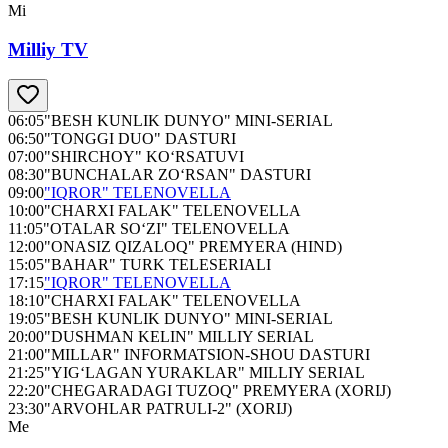
Mi
Milliy TV
06:05
"BESH KUNLIK DUNYO" MINI-SERIAL
06:50
"TONGGI DUO" DASTURI
07:00
"SHIRCHOY" KO‘RSATUVI
08:30
"BUNCHALAR ZO‘RSAN" DASTURI
09:00
"IQROR" TELENOVELLA
10:00
"CHARXI FALAK" TELENOVELLA
11:05
"OTALAR SO‘ZI" TELENOVELLA
12:00
"ONASIZ QIZALOQ" PREMYERA (HIND)
15:05
"BAHAR" TURK TELESERIALI
17:15
"IQROR" TELENOVELLA
18:10
"CHARXI FALAK" TELENOVELLA
19:05
"BESH KUNLIK DUNYO" MINI-SERIAL
20:00
"DUSHMAN KELIN" MILLIY SERIAL
21:00
"MILLAR" INFORMATSION-SHOU DASTURI
21:25
"YIG‘LAGAN YURAKLAR" MILLIY SERIAL
22:20
"CHEGARADAGI TUZOQ" PREMYERA (XORIJ)
23:30
"ARVOHLAR PATRULI-2" (XORIJ)
Me