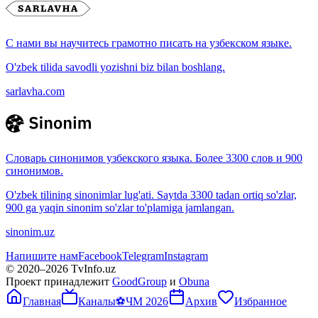
С нами вы научитесь грамотно писать на узбекском языке.
O'zbek tilida savodli yozishni biz bilan boshlang.
sarlavha.com
Словарь синонимов узбекского языка. Более 3300 слов и 900
синонимов.
O'zbek tilining sinonimlar lug'ati. Saytda 3300 tadan ortiq so'zlar,
900 ga yaqin sinonim so'zlar to'plamiga jamlangan.
sinonim.uz
Напишите нам
Facebook
Telegram
Instagram
© 2020–
2026
TvInfo.uz
Проект принадлежит
GoodGroup
и
Obuna
Главная
Каналы
⚽
ЧМ 2026
Архив
Избранное