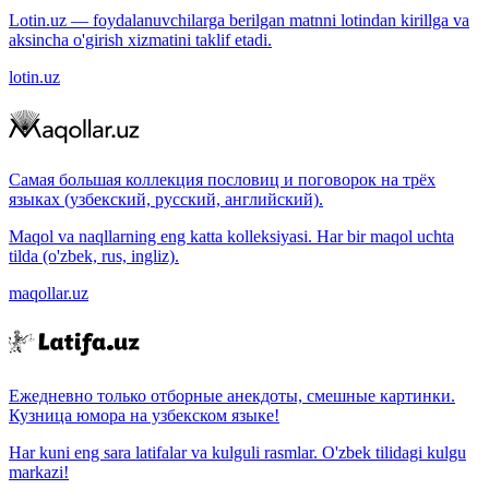
Lotin.uz — foydalanuvchilarga berilgan matnni lotindan kirillga va
aksincha o'girish xizmatini taklif etadi.
lotin.uz
Самая большая коллекция пословиц и поговорок на трёх
языках (узбекский, русский, английский).
Maqol va naqllarning eng katta kolleksiyasi. Har bir maqol uchta
tilda (o'zbek, rus, ingliz).
maqollar.uz
Ежедневно только отборные анекдоты, смешные картинки.
Кузница юмора на узбекском языке!
Har kuni eng sara latifalar va kulguli rasmlar. O'zbek tilidagi kulgu
markazi!