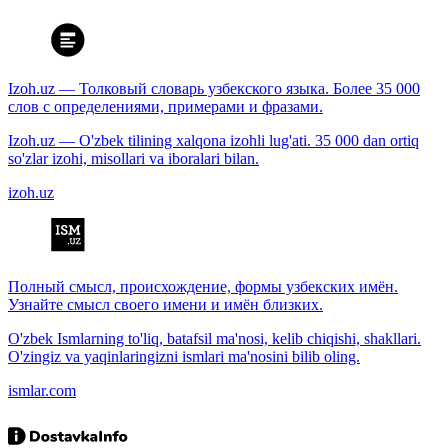
Izoh.uz — Толковый словарь узбекского языка. Более 35 000
слов с определениями, примерами и фразами.
Izoh.uz — O'zbek tilining xalqona izohli lug'ati. 35 000 dan ortiq
so'zlar izohi, misollari va iboralari bilan.
izoh.uz
Полный смысл, происхождение, формы узбекских имён.
Узнайте смысл своего имени и имён близких.
O'zbek Ismlarning to'liq, batafsil ma'nosi, kelib chiqishi, shakllari.
O'zingiz va yaqinlaringizni ismlari ma'nosini bilib oling.
ismlar.com