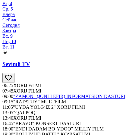
Вт, 4
Ср, 5
Вчера
Сейчас
Сегодня
Завтра
Вс, 9
Пн, 10
Вт, 11
Se
Sevimli TV
06:25
XORIJ FiLMI
07:45
XORIJ FILMI
09:00
"ZAMON" (JONLI EFIR) INFORMATSION DASTURI
09:15
"RATATUY" MULTFILM
11:05
"UYDA YOLG‘IZ 2" XORIJ FILMI
13:05
"QALPOQ"
13:40
XORIJ FILMI
16:45
"BRAVO" KONSERT DASTURI
18:00
"ENDI DADAM BO‘YDOQ" MILLIY FILM
19:30
"BOLLIVUD BATTL" KO‘RSATUVI