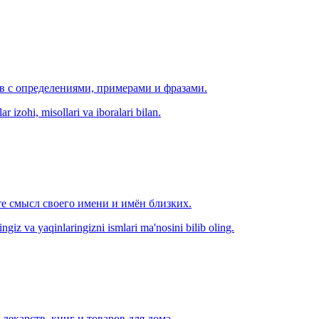
ов с определениями, примерами и фразами.
r izohi, misollari va iboralari bilan.
е смысл своего имени и имён близких.
zingiz va yaqinlaringizni ismlari ma'nosini bilib oling.
лекарств, книг и товаров для дома.