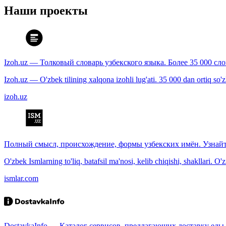
Наши проекты
Izoh.uz — Толковый словарь узбекского языка. Более 35 000 сл
Izoh.uz — O'zbek tilining xalqona izohli lug'ati. 35 000 dan ortiq so'zla
izoh.uz
Полный смысл, происхождение, формы узбекских имён. Узнайт
O'zbek Ismlarning to'liq, batafsil ma'nosi, kelib chiqishi, shakllari. O'
ismlar.com
DostavkaInfo — Каталог сервисов, предлагающих доставку еды, 