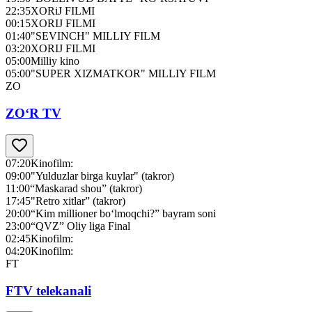
22:35
XORiJ FILMI
00:15
XORIJ FILMI
01:40
"SEVINCH" MILLIY FILM
03:20
XORIJ FILMI
05:00
Milliy kino
05:00
"SUPER XIZMATKOR" MILLIY FILM
ZO
ZO‘R TV
07:20
Kinofilm:
09:00
"Yulduzlar birga kuylar" (takror)
11:00
“Maskarad shou” (takror)
17:45
"Retro xitlar” (takror)
20:00
“Kim millioner bo‘lmoqchi?” bayram soni
23:00
“QVZ” Оliy liga Final
02:45
Kinofilm:
04:20
Kinofilm:
FT
FTV telekanali