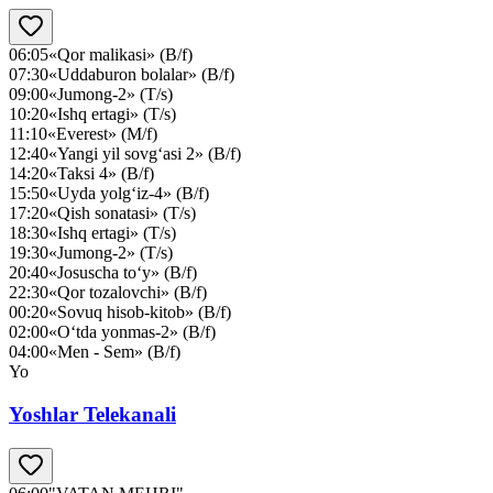
06:05
«Qor malikasi» (B/f)
07:30
«Uddaburon bolalar» (B/f)
09:00
«Jumong-2» (T/s)
10:20
«Ishq ertagi» (T/s)
11:10
«Everest» (M/f)
12:40
«Yangi yil sovg‘asi 2» (B/f)
14:20
«Taksi 4» (B/f)
15:50
«Uyda yolg‘iz-4» (B/f)
17:20
«Qish sonatasi» (T/s)
18:30
«Ishq ertagi» (T/s)
19:30
«Jumong-2» (T/s)
20:40
«Josuscha to‘y» (B/f)
22:30
«Qor tozalovchi» (B/f)
00:20
«Sovuq hisob-kitob» (B/f)
02:00
«O‘tda yonmas-2» (B/f)
04:00
«Men - Sem» (B/f)
Yo
Yoshlar Telekanali