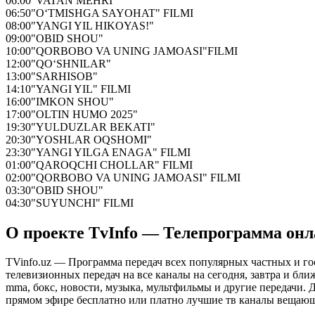
06:00
"VATAN MEHRI"
06:50
"O‘TMISHGA SAYOHAT" FILMI
08:00
"YANGI YIL HIKOYAS!"
09:00
"OBID SHOU"
10:00
"QORBOBO VA UNING JAMOASI"FILMI
12:00
"QO‘SHNILAR"
13:00
"SARHISOB"
14:10
"YANGI YIL" FILMI
16:00
"IMKON SHOU"
17:00
"OLTIN HUMO 2025"
19:30
"YULDUZLAR ΒΕΚΑΤΙ"
20:30
"YOSHLAR OQSHOMI"
23:30
"YANGI YILGA ENAGA" FILMI
01:00
"QAROQCHI CHOLLAR" FILMI
02:00
"QORBOBO VA UNING JAMOASI" FILMI
03:30
"OBID SHOU"
04:30
"SUYUNCHI" FILMI
О проекте TvInfo — Телепрограмма он
TVinfo.uz — Программа передач всех популярных частных и го
телевизионных передач на все каналы на сегодня, завтра и бл
mma, бокс, новости, музыка, мультфильмы и другие передачи. Дл
прямом эфире бесплатно или платно лучшие тв каналы вещающ