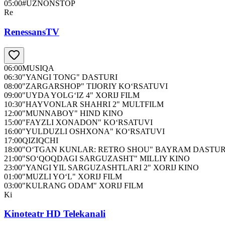
05:00
#UZNONSTOP
Re
RenessansTV
06:00
MUSIQA
06:30
"YANGI TONG" DASTURI
08:00
"ZARGARSHOP" TIJORIY KO‘RSATUVI
09:00
"UYDA YOLG‘IZ 4" XORIJ FILM
10:30
"HAYVONLAR SHAHRI 2" MULTFILM
12:00
"MUNNABOY" HIND KINO
15:00
"FAYZLI XONADON" KO‘RSATUVI
16:00
"YULDUZLI OSHXONA" KO‘RSATUVI
17:00
QIZIQCHI
18:00
"O‘TGAN KUNLAR: RETRO SHOU" BAYRAM DASTUR
21:00
"SO‘QOQDAGI SARGUZASHT" MILLIY KINO
23:00
"YANGI YIL SARGUZASHTLARI 2" XORIJ KINO
01:00
"MUZLI YO‘L" XORIJ FILM
03:00
"KULRANG ODAM" XORIJ FILM
Ki
Kinoteatr HD Telekanali