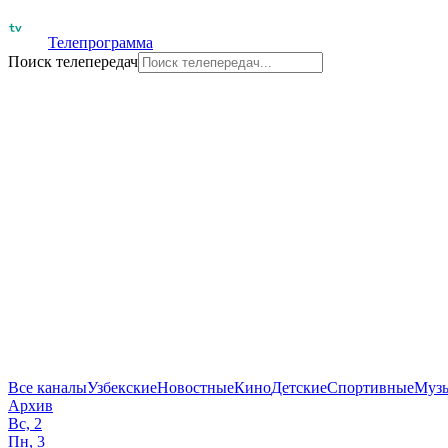
Телепрограмма
Поиск телепередач
Все каналы
Узбекские
Новостные
Кино
Детские
Спортивные
Муз
Архив
Вс, 2
Пн, 3