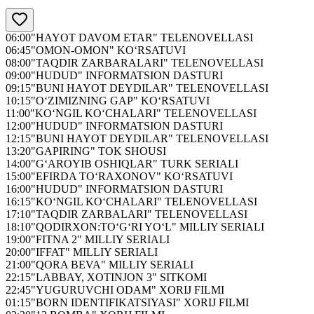
06:00
"HAYOT DAVOM ETAR" TELENOVELLASI
06:45
"OMON-OMON" KO‘RSATUVI
08:00
"TAQDIR ZARBARALARI" TELENOVELLASI
09:00
"HUDUD" INFORMATSION DASTURI
09:15
"BUNI HAYOT DEYDILAR" TELENOVELLASI
10:15
"O‘ZIMIZNING GAP" KO‘RSATUVI
11:00
"KO‘NGIL KO‘CHALARI" TELENOVELLASI
12:00
"HUDUD" INFORMATSION DASTURI
12:15
"BUNI HAYOT DEYDILAR" TELENOVELLASI
13:20
"GAPIRING" TOK SHOUSI
14:00
"G‘AROYIB OSHIQLAR" TURK SERIALI
15:00
"EFIRDA TO‘RAXONOV" KO‘RSATUVI
16:00
"HUDUD" INFORMATSION DASTURI
16:15
"KO‘NGIL KO‘CHALARI" TELENOVELLASI
17:10
"TAQDIR ZARBALARI" TELENOVELLASI
18:10
"QODIRXON:TO‘G‘RI YO‘L" MILLIY SERIALI
19:00
"FITNA 2" MILLIY SERIALI
20:00
"IFFAT" MILLIY SERIALI
21:00
"QORA BEVA" MILLIY SERIALI
22:15
"LABBAY, XOTINJON 3" SITKOMI
22:45
"YUGURUVCHI ODAM" XORIJ FILMI
01:15
"BORN IDENTIFIKATSIYASI" XORIJ FILMI