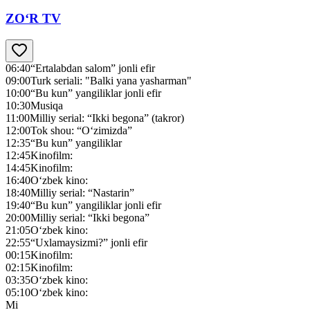
ZO‘R TV
06:40
“Ertalabdan salom” jonli efir
09:00
Turk seriali: "Balki yana yasharman"
10:00
“Bu kun” yangiliklar jonli efir
10:30
Musiqa
11:00
Milliy serial: “Ikki begona” (takror)
12:00
Tok shou: “O‘zimizda”
12:35
“Bu kun” yangiliklar
12:45
Kinofilm:
14:45
Kinofilm:
16:40
O‘zbek kino:
18:40
Milliy serial: “Nastarin”
19:40
“Bu kun” yangiliklar jonli efir
20:00
Milliy serial: “Ikki begona”
21:05
O‘zbek kino:
22:55
“Uxlamaysizmi?” jonli efir
00:15
Kinofilm:
02:15
Kinofilm:
03:35
O‘zbek kino:
05:10
O‘zbek kino:
Mi