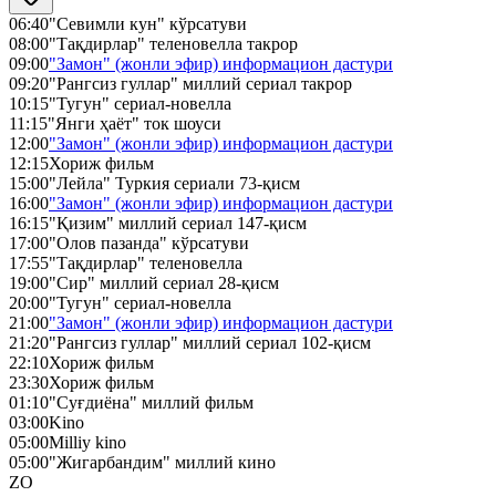
06:40
"Севимли кун" кўрсатуви
08:00
"Тақдирлар" теленовелла такрор
09:00
"Замон" (жонли эфир) информацион дастури
09:20
"Рангсиз гуллар" миллий сериал такрор
10:15
"Тугун" сериал-новелла
11:15
"Янги ҳаёт" ток шоуси
12:00
"Замон" (жонли эфир) информацион дастури
12:15
Хориж фильм
15:00
"Лейла" Туркия сериали 73-қисм
16:00
"Замон" (жонли эфир) информацион дастури
16:15
"Қизим" миллий сериал 147-қисм
17:00
"Олов пазанда" кўрсатуви
17:55
"Тақдирлар" теленовелла
19:00
"Сир" миллий сериал 28-қисм
20:00
"Тугун" сериал-новелла
21:00
"Замон" (жонли эфир) информацион дастури
21:20
"Рангсиз гуллар" миллий сериал 102-қисм
22:10
Хориж фильм
23:30
Хориж фильм
01:10
"Суғдиёна" миллий фильм
03:00
Kino
05:00
Milliy kino
05:00
"Жигарбандим" миллий кино
ZO