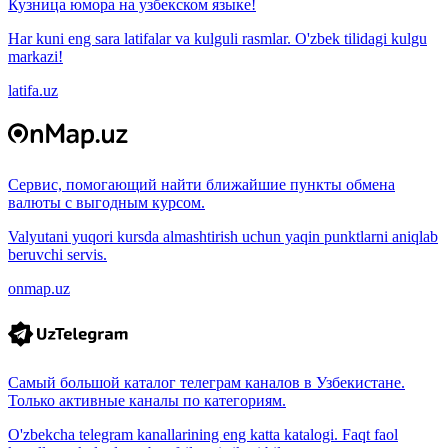
Кузница юмора на узбекском языке!
Har kuni eng sara latifalar va kulguli rasmlar. O'zbek tilidagi kulgu
markazi!
latifa.uz
Сервис, помогающий найти ближайшие пункты обмена
валюты с выгодным курсом.
Valyutani yuqori kursda almashtirish uchun yaqin punktlarni aniqlab
beruvchi servis.
onmap.uz
Самый большой каталог телеграм каналов в Узбекистане.
Только активные каналы по категориям.
O'zbekcha telegram kanallarining eng katta katalogi. Faqt faol