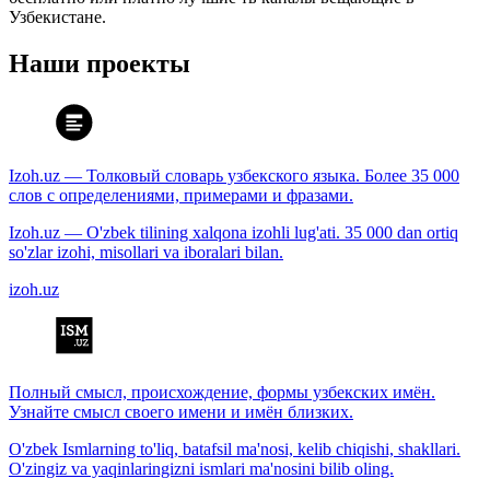
Узбекистане.
Наши проекты
Izoh.uz — Толковый словарь узбекского языка. Более 35 000
слов с определениями, примерами и фразами.
Izoh.uz — O'zbek tilining xalqona izohli lug'ati. 35 000 dan ortiq
so'zlar izohi, misollari va iboralari bilan.
izoh.uz
Полный смысл, происхождение, формы узбекских имён.
Узнайте смысл своего имени и имён близких.
O'zbek Ismlarning to'liq, batafsil ma'nosi, kelib chiqishi, shakllari.
O'zingiz va yaqinlaringizni ismlari ma'nosini bilib oling.