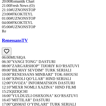
20:00
Romantik Chart
21:00
Fresh News (О)
21:10
#UZNONSTOP
23:00
#FKOKTEYL
01:00
#UZNONSTOP
04:00
#FKOKTEYL
05:00
#UZNONSTOP
Re
RenessansTV
06:00
MUSIQA
06:30
"YANGI TONG" DASTURI
08:00
"ZARGARSHOP" TIJORIY KO‘RSATUVI
09:00
"BILMAY SEVDIM" TURK SERIALI
10:00
"RENESSANS MINBARI" TOK-SHOUSI
11:00
"XINOLI QO‘LLAR" HIND SERIALI
12:00
"OVOZA" INFORMATSION DASTURI
12:10
"MEXR NOMLI XAZINA" HIND FILMI
15:25
QIZIQCHI
16:00
"YULDUZLI OSHXONA" KO‘RSATUVI
16:45
"MITTILAR" DASTURI
17:00
"QISMAT O‘YINLARI" TURK SERIALI