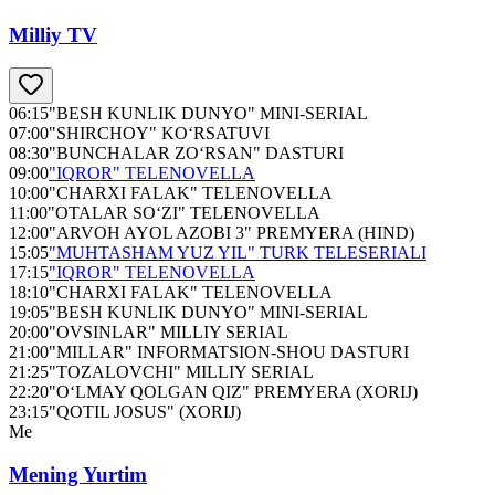
Milliy TV
06:15
"BESH KUNLIK DUNYO" MINI-SERIAL
07:00
"SHIRCHOY" KO‘RSATUVI
08:30
"BUNCHALAR ZO‘RSAN" DASTURI
09:00
"IQROR" TELENOVELLA
10:00
"CHARXI FALAK" TELENOVELLA
11:00
"OTALAR SO‘ZI" TELENOVELLA
12:00
"ARVOH AYOL AZOBI 3" PREMYERA (HIND)
15:05
"MUHTASHAM YUZ YIL" TURK TELESERIALI
17:15
"IQROR" TELENOVELLA
18:10
"CHARXI FALAK" TELENOVELLA
19:05
"BESH KUNLIK DUNYO" MINI-SERIAL
20:00
"OVSINLAR" MILLIY SERIAL
21:00
"MILLAR" INFORMATSION-SHOU DASTURI
21:25
"TOZALOVCHI" MILLIY SERIAL
22:20
"O‘LMAY QOLGAN QIZ" PREMYERA (XORIJ)
23:15
"QOTIL JOSUS" (XORIJ)
Me
Mening Yurtim