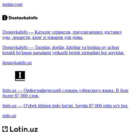
ismlar.com
DostavkaInfo — Каталог сервисов, предлагающих доставку
еды, лекарств, книг и товаров для дома.
DostavkaInfo — Taomlar, dorilar, kitoblar va boshqa uy uchun
kerakli bo'lagan narsalarni yetkazib berish xizmatlari bor servislar.
dostavkainfo.uz
Imlo.uz — Орфографический словарь узбекского языка. В базе
более 87 000 слов.
Imlo.uz — O'zbek tilining imlo lug'ati. Saytda 87 000 ortiq so'z bor.
imlo.uz