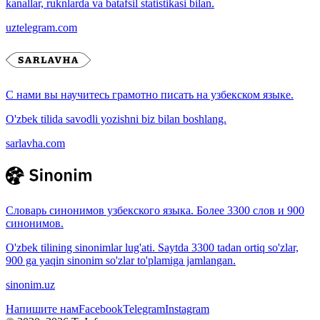
kanallar, ruknlarda va batafsil statistikasi bilan.
uztelegram.com
С нами вы научитесь грамотно писать на узбекском языке.
O'zbek tilida savodli yozishni biz bilan boshlang.
sarlavha.com
Словарь синонимов узбекского языка. Более 3300 слов и 900
синонимов.
O'zbek tilining sinonimlar lug'ati. Saytda 3300 tadan ortiq so'zlar,
900 ga yaqin sinonim so'zlar to'plamiga jamlangan.
sinonim.uz
Напишите нам
Facebook
Telegram
Instagram