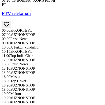
03:20
"13 BOMBA" XORIJ FILMI
FT
FTV telekanali
06:00
#FKOKTEYL
07:00
#UZNONSTOP
09:00
Fresh News
09:10
#UZNONSTOP
10:00
X Faktor kundaligi
10:15
#FKOKTEYL
11:00
Top India Chart
12:00
#UZNONSTOP
13:00
Fresh News
13:10
#UZNONSTOP
13:50
#UZNONSTOP
16:00
Maska
18:00
Top Cover
18:20
#UZNONSTOP
18:50
#UZNONSTOP
19:00
Meloman
19:20
#UZNONSTOP
19:50
#UZNONSTOP