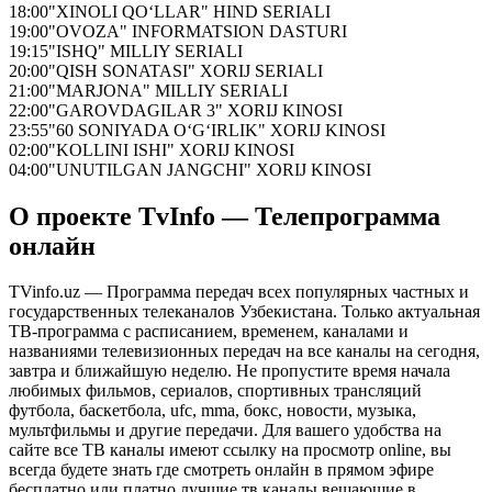
18:00
"XINOLI QO‘LLAR" HIND SERIALI
19:00
"OVOZA" INFORMATSION DASTURI
19:15
"ISHQ" MILLIY SERIALI
20:00
"QISH SONATASI" XORIJ SERIALI
21:00
"MARJONA" MILLIY SERIALI
22:00
"GAROVDAGILAR 3" XORIJ KINOSI
23:55
"60 SONIYADA O‘G‘IRLIK" XORIJ KINOSI
02:00
"KOLLINI ISHI" XORIJ KINOSI
04:00
"UNUTILGAN JANGCHI" XORIJ KINOSI
О проекте TvInfo — Телепрограмма
онлайн
TVinfo.uz — Программа передач всех популярных частных и
государственных телеканалов Узбекистана. Только актуальная
ТВ-программа с расписанием, временем, каналами и
названиями телевизионных передач на все каналы на сегодня,
завтра и ближайшую неделю. Не пропустите время начала
любимых фильмов, сериалов, спортивных трансляций
футбола, баскетбола, ufc, mma, бокс, новости, музыка,
мультфильмы и другие передачи. Для вашего удобства на
сайте все ТВ каналы имеют ссылку на просмотр online, вы
всегда будете знать где смотреть онлайн в прямом эфире
бесплатно или платно лучшие тв каналы вещающие в