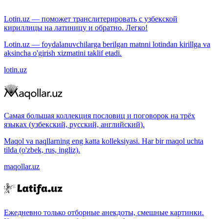
Lotin.uz — поможет транслитерировать с узбекской
кириллицы на латиницу и обратно. Легко!
Lotin.uz — foydalanuvchilarga berilgan matnni lotindan kirillga va
aksincha o'girish xizmatini taklif etadi.
lotin.uz
Самая большая коллекция пословиц и поговорок на трёх
языках (узбекский, русский, английский).
Maqol va naqllarning eng katta kolleksiyasi. Har bir maqol uchta
tilda (o'zbek, rus, ingliz).
maqollar.uz
Ежедневно только отборные анекдоты, смешные картинки.