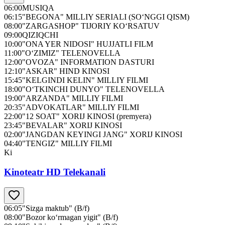
06:00
MUSIQA
06:15
"BEGONA" MILLIY SERIALI (SO‘NGGI QISM)
08:00
"ZARGASHOP" TIJORIY KO‘RSATUV
09:00
QIZIQCHI
10:00
"ONA YER NIDOSI" HUJJATLI FILM
11:00
"O‘ZIMIZ" TELENOVELLA
12:00
"OVOZA" INFORMATION DASTURI
12:10
"ASKAR" HIND KINOSI
15:45
"KELGINDI KELIN" MILLIY FILMI
18:00
"O‘TKINCHI DUNYO" TELENOVELLA
19:00
"ARZANDA" MILLIY FILMI
20:35
"ADVOKATLAR" MILLIY FILMI
22:00
"12 SOAT" XORIJ KINOSI (premyera)
23:45
"BEVALAR" XORIJ KINOSI
02:00
"JANGDAN KEYINGI JANG" XORIJ KINOSI
04:40
"TENGIZ" MILLIY FILMI
Ki
Kinoteatr HD Telekanali
06:05
"Sizga maktub" (B/f)
08:00
"Bozor ko‘rmagan yigit" (B/f)