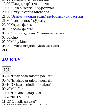
18:00
"Тақдирлар" теленовелла
19:00
"Эслаб, эслаб..." кўрсатуви
20:00
"Тугун" сериал-новелла
21:00
"Замон" (жонли эфир) информацион дастури
21:30
"Талант шоу" кўрсатуви
23:00
Хориж фильм
01:05
Хориж фильм
02:30
"Тилим қурсин 2" миллий фильм
03:00
Kino
05:00
Milliy kino
05:00
"Тунги меҳмон" миллий кино
ZO
ZO‘R TV
06:40
“Ertalabdan salom” jonli efir
06:40
“Ertalabdan salom” jonli efir
09:10
“Oshxona qirollari” (takror)
09:40
Multfilm
10:00
“Bu kun” yangiliklar
10:20
“PULS 1141”
11:15
“Omadli sayoxat”