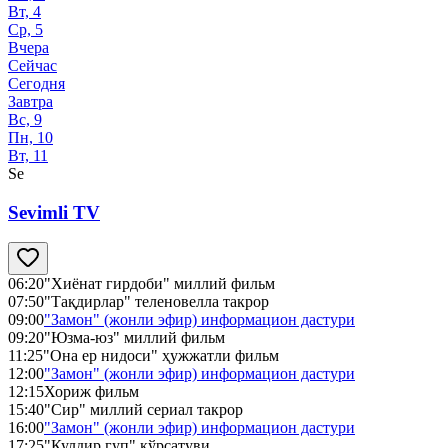
Вт, 4
Ср, 5
Вчера
Сейчас
Сегодня
Завтра
Вс, 9
Пн, 10
Вт, 11
Se
Sevimli TV
06:20
"Хиёнат гирдоби" миллий фильм
07:50
"Тақдирлар" теленовелла такрор
09:00
"Замон" (жонли эфир) информацион дастури
09:20
"Юзма-юз" миллий фильм
11:25
"Она ер нидоси" ҳужжатли фильм
12:00
"Замон" (жонли эфир) информацион дастури
12:15
Хориж фильм
15:40
"Сир" миллий сериал такрор
16:00
"Замон" (жонли эфир) информацион дастури
17:25
"Кулдир гуп" кўрсатуви