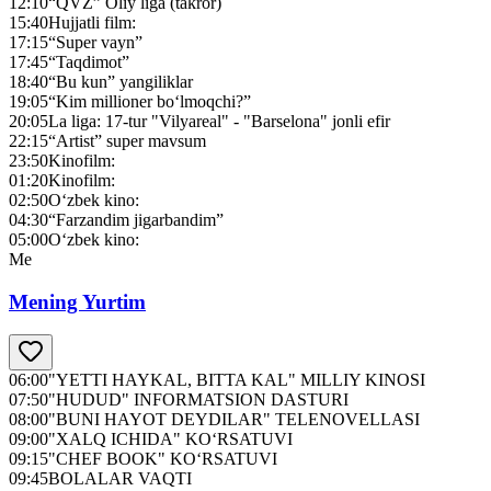
12:10
“QVZ” Оliy liga (takror)
15:40
Hujjatli film:
17:15
“Super vayn”
17:45
“Taqdimot”
18:40
“Bu kun” yangiliklar
19:05
“Kim millioner bo‘lmoqchi?”
20:05
La liga: 17-tur "Vilyareal" - "Barselona" jonli efir
22:15
“Artist” super mavsum
23:50
Kinofilm:
01:20
Kinofilm:
02:50
O‘zbek kino:
04:30
“Farzandim jigarbandim”
05:00
O‘zbek kino:
Me
Mening Yurtim
06:00
"YETTI HAYKAL, BITTA KAL" MILLIY KINOSI
07:50
"HUDUD" INFORMATSION DASTURI
08:00
"BUNI HAYOT DEYDILAR" TELENOVELLASI
09:00
"XALQ ICHIDA" KO‘RSATUVI
09:15
"CHEF BOOK" KO‘RSATUVI
09:45
BOLALAR VAQTI