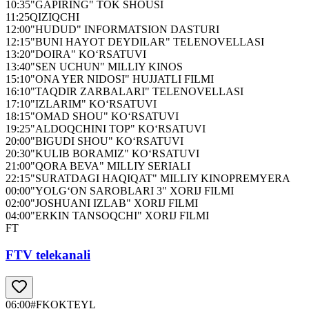
10:35
"GAPIRING" TOK SHOUSI
11:25
QIZIQCHI
12:00
"HUDUD" INFORMATSION DASTURI
12:15
"BUNI HAYOT DEYDILAR" TELENOVELLASI
13:20
"DOIRA" KO‘RSATUVI
13:40
"SEN UCHUN" MILLIY KINOS
15:10
"ONA YER NIDOSI" HUJJATLI FILMI
16:10
"TAQDIR ZARBALARI" TELENOVELLASI
17:10
"IZLARIM" KO‘RSATUVI
18:15
"OMAD SHOU" KO‘RSATUVI
19:25
"ALDOQCHINI TOP" KO‘RSATUVI
20:00
"BIGUDI SHOU" KO‘RSATUVI
20:30
"KULIB BORAMIZ" KO‘RSATUVI
21:00
"QORA BEVA" MILLIY SERIALI
22:15
"SURATDAGI HAQIQAT" MILLIY KINOPREMYERA
00:00
"YOLG‘ON SAROBLARI 3" XORIJ FILMI
02:00
"JOSHUANI IZLAB" XORIJ FILMI
04:00
"ERKIN TANSOQCHI" XORIJ FILMI
FT
FTV telekanali
06:00
#FKOKTEYL