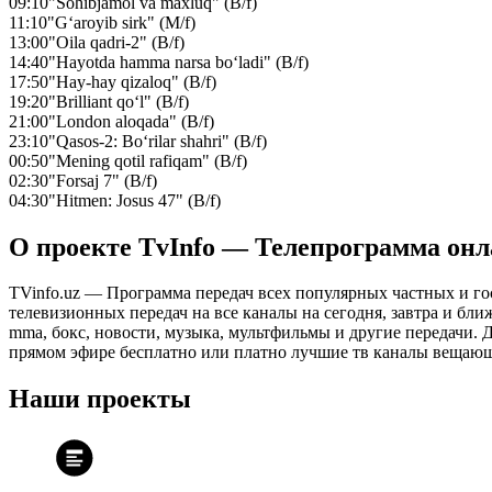
09:10
"Sohibjamol va maxluq" (B/f)
11:10
"G‘aroyib sirk" (M/f)
13:00
"Oila qadri-2" (B/f)
14:40
"Hayotda hamma narsa bo‘ladi" (B/f)
17:50
"Hay-hay qizaloq" (B/f)
19:20
"Brilliant qo‘l" (B/f)
21:00
"London aloqada" (B/f)
23:10
"Qasos-2: Bo‘rilar shahri" (B/f)
00:50
"Mening qotil rafiqam" (B/f)
02:30
"Forsaj 7" (B/f)
04:30
"Hitmen: Josus 47" (B/f)
О проекте TvInfo — Телепрограмма он
TVinfo.uz — Программа передач всех популярных частных и го
телевизионных передач на все каналы на сегодня, завтра и бл
mma, бокс, новости, музыка, мультфильмы и другие передачи. Дл
прямом эфире бесплатно или платно лучшие тв каналы вещающ
Наши проекты