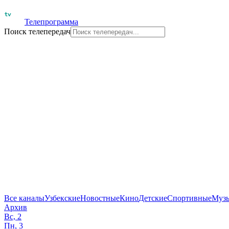
Телепрограмма
Поиск телепередач
Все каналы
Узбекские
Новостные
Кино
Детские
Спортивные
Муз
Архив
Вс, 2
Пн, 3