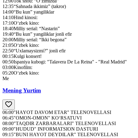
12:00
Tok shou: “O‘zimizda”
12:35
“Sahnada ikkimiz” (takror)
14:00
“Bu kun” yangiliklar
14:10
Hind kinosi:
17:10
O‘zbek kino:
18:40
Milliy serial: “Nastarin”
19:40
“Bu kun” yangiliklar jonli efir
20:00
Milliy serial: “Ikki begona”
21:05
O‘zbek kino:
22:50
“Uxlamaysizmi?” jonli efir
00:15
Kulgi konsert!
00:50
Ispaniya kubogi: "Talavera De La Reina" - "Real Madrid"
03:00
Kinofilm:
05:20
O‘zbek kino:
Me
Mening Yurtim
06:00
"HAYOT DAVOM ETAR" TELENOVELLASI
06:45
"OMON-OMON" KO‘RSATUVI
08:00
"TAQDIR ZARBARALARI" TELENOVELLASI
09:00
"HUDUD" INFORMATSION DASTURI
09:15
"BUNI HAYOT DEYDILAR" TELENOVELLASI