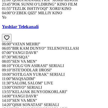
23:45
"POK SUNNI O‘LDIRING" KINO FILM
01:55
"TEZLIK ISHTIYOQI" XORIJ KINO
04:00
"O‘ZBEK QIZI" MILLIY KINO
Yo
Yoshlar Telekanali
06:00
"VATAN MEHRI"
06:05
"BIR KAM DUNYO" TELENOVELLASI
07:00
"YANGI DAVR"
07:30
"MUSIQA"
08:05
"SEN VA MEN"
08:10
"YOLG‘ON ASIRASI" SERIALI
09:10
"ISTE'DODLAR IJROSI"
10:00
"SOTILGAN YURAK" SERIALI
11:00
"MAQSADIM"
11:30
"SALOM, SALOM" LIVE
13:00
"OSIYO" SERIALI
13:55
"KELAJAK BUNYODKORLARI"
14:00
"YANGI DAVR"
14:10
"SEN VA MEN"
14:20
"QISH SONATASI" SERIALI