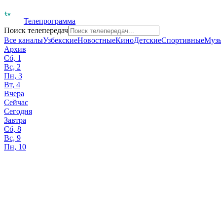
Телепрограмма
Поиск телепередач
Все каналы
Узбекские
Новостные
Кино
Детские
Спортивные
Муз
Архив
Сб, 1
Вс, 2
Пн, 3
Вт, 4
Вчера
Сейчас
Сегодня
Завтра
Сб, 8
Вс, 9
Пн, 10