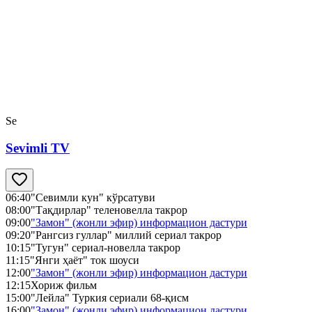
Se
Sevimli TV
06:40
"Севимли кун" кўрсатуви
08:00
"Тақдирлар" теленовелла такрор
09:00
"Замон" (жонли эфир) информацион дастури
09:20
"Рангсиз гуллар" миллий сериал такрор
10:15
"Тугун" сериал-новелла такрор
11:15
"Янги ҳаёт" ток шоуси
12:00
"Замон" (жонли эфир) информацион дастури
12:15
Хориж фильм
15:00
"Лейла" Туркия сериали 68-қисм
16:00
"Замон" (жонли эфир) информацион дастури