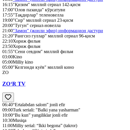
16:15
"Қизим" миллий сериал 142-қисм
17:00
"Олов пазанда" кўрсатуви
17:55
"Тақдирлар" теленовелла
19:00
"Сир" миллий сериал 23-қисм
20:00
"Тугун" сериал-новелла
21:00
"Замон" (жонли эфир) информацион дастури
21:20
"Рангсиз гуллар" миллий сериал 96-қисм
22:10
Хориж фильм
23:50
Хориж фильм
01:55
"Сени севдим" миллий фильм
03:00
Kino
05:00
Milliy kino
05:00
"Келгинди куёв" миллий кино
ZO
ZO‘R TV
06:40
“Ertalabdan salom” jonli efir
09:00
Turk seriali: "Balki yana yasharman"
10:00
“Bu kun” yangiliklar jonli efir
10:30
Musiqa
11:00
Milliy serial: “Ikki begona” (takror)