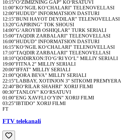
10:15
"O‘ZIMIZNING GAP" KO‘RSATUVI
11:00
"KO‘NGIL KO‘CHALARI" TELENOVELLASI
12:00
"HUDUD" INFORMATSION DASTURI
12:15
"BUNI HAYOT DEYDILAR" TELENOVELLASI
13:20
"GAPIRING" TOK SHOUSI
14:00
"G‘AROYIB OSHIQLAR" TURK SERIALI
15:00
"TAQDIR ZARBALARI" TELENOVELLASI
16:00
"HUDUD" INFORMATSION DASTURI
16:15
"KO‘NGIL KO‘CHALARI" TELENOVELLASI
17:10
"TAQDIR ZARBALARI" TELENOVELLASI
18:10
"QODIRXON:TO‘G‘RI YO‘L" MILLIY SERIALI
19:00
"FITNA 2" MILLIY SERIALI
20:00
"IFFAT" MILLIY SERIALI
21:00
"QORA BEVA" MILLIY SERIALI
22:15
"LABBAY, XOTINJON 3" SITKOMI PREMYERA
22:40
"BO‘RILAR SHAHRI" XORIJ FILMI
00:30
"TANLOV" KO‘RSATUVI
01:00
"ENG XAVFLI O‘YIN" XORIJ FILMI
03:25
"IBTIDO" XORIJ FILMI
FT
FTV telekanali