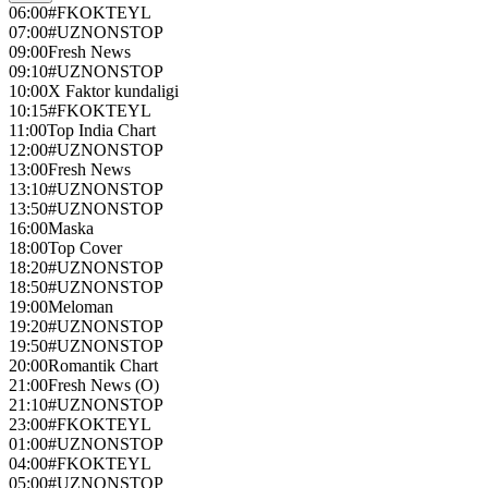
06:00
#FKOKTEYL
07:00
#UZNONSTOP
09:00
Fresh News
09:10
#UZNONSTOP
10:00
X Faktor kundaligi
10:15
#FKOKTEYL
11:00
Top India Chart
12:00
#UZNONSTOP
13:00
Fresh News
13:10
#UZNONSTOP
13:50
#UZNONSTOP
16:00
Maska
18:00
Top Cover
18:20
#UZNONSTOP
18:50
#UZNONSTOP
19:00
Meloman
19:20
#UZNONSTOP
19:50
#UZNONSTOP
20:00
Romantik Chart
21:00
Fresh News (О)
21:10
#UZNONSTOP
23:00
#FKOKTEYL
01:00
#UZNONSTOP
04:00
#FKOKTEYL
05:00
#UZNONSTOP