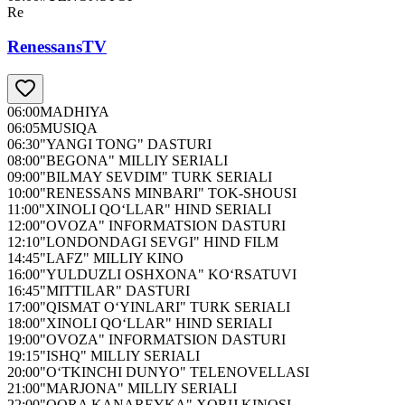
Re
RenessansTV
06:00
MADHIYA
06:05
MUSIQA
06:30
"YANGI TONG" DASTURI
08:00
"BEGONA" MILLIY SERIALI
09:00
"BILMAY SEVDIM" TURK SERIALI
10:00
"RENESSANS MINBARI" TOK-SHOUSI
11:00
"XINOLI QO‘LLAR" HIND SERIALI
12:00
"OVOZA" INFORMATSION DASTURI
12:10
"LONDONDAGI SEVGI" HIND FILM
14:45
"LAFZ" MILLIY KINO
16:00
"YULDUZLI OSHXONA" KO‘RSATUVI
16:45
"MITTILAR" DASTURI
17:00
"QISMAT O‘YINLARI" TURK SERIALI
18:00
"XINOLI QO‘LLAR" HIND SERIALI
19:00
"OVOZA" INFORMATSION DASTURI
19:15
"ISHQ" MILLIY SERIALI
20:00
"O‘TKINCHI DUNYO" TELENOVELLASI
21:00
"MARJONA" MILLIY SERIALI
22:00
"QORA KANAREYKA" XORIJ KINOSI