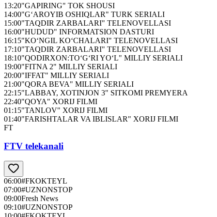
13:20
"GAPIRING" TOK SHOUSI
14:00
"G‘AROYIB OSHIQLAR" TURK SERIALI
15:00
"TAQDIR ZARBALARI" TELENOVELLASI
16:00
"HUDUD" INFORMATSION DASTURI
16:15
"KO‘NGIL KO‘CHALARI" TELENOVELLASI
17:10
"TAQDIR ZARBALARI" TELENOVELLASI
18:10
"QODIRXON:TO‘G‘RI YO‘L" MILLIY SERIALI
19:00
"FITNA 2" MILLIY SERIALI
20:00
"IFFAT" MILLIY SERIALI
21:00
"QORA BEVA" MILLIY SERIALI
22:15
"LABBAY, XOTINJON 3" SITKOMI PREMYERA
22:40
"QOYA" XORIJ FILMI
01:15
"TANLOV" XORIJ FILMI
01:40
"FARISHTALAR VA IBLISLAR" XORIJ FILMI
FT
FTV telekanali
06:00
#FKOKTEYL
07:00
#UZNONSTOP
09:00
Fresh News
09:10
#UZNONSTOP
10:00
#FKOKTEYL