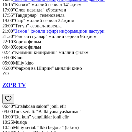
16:15
"Қизим" миллий сериал 141-қисм
17:00
"Олов пазанда" кўрсатуви
17:55
"Тақдирлар" теленовелла
19:00
"Сир" миллий сериал 22-қисм
20:00
"Тугун" сериал-новелла
21:00
"Замон" (жонли эфир) информацион дастури
21:20
"Рангсиз гуллар" миллий сериал 96-қисм
22:10
Хориж фильм
00:40
Хориж фильм
02:45
"Қилмиш-қидирмиш" миллий фильм
03:00
Kino
05:00
Milliy kino
05:00
"Фарход ва Ширин" миллий кино
ZO
ZO‘R TV
06:40
“Ertalabdan salom” jonli efir
09:00
Turk seriali: "Balki yana yasharman"
10:00
“Bu kun” yangiliklar jonli efir
10:25
Musiqa
10:55
Milliy serial: “Ikki begona” (takror)