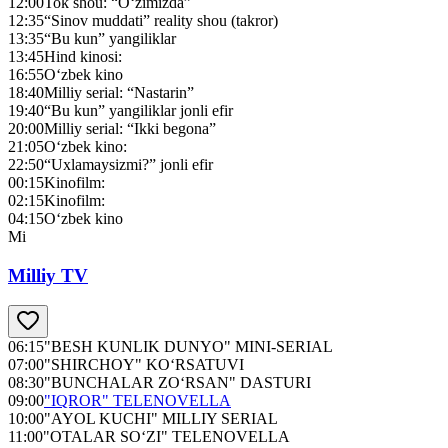
12:00
Tok shou: “O‘zimizda”
12:35
“Sinov muddati” reality shou (takror)
13:35
“Bu kun” yangiliklar
13:45
Hind kinosi:
16:55
O‘zbek kino
18:40
Milliy serial: “Nastarin”
19:40
“Bu kun” yangiliklar jonli efir
20:00
Milliy serial: “Ikki begona”
21:05
O‘zbek kino:
22:50
“Uxlamaysizmi?” jonli efir
00:15
Kinofilm:
02:15
Kinofilm:
04:15
O‘zbek kino
Mi
Milliy TV
06:15
"BESH KUNLIK DUNYO" MINI-SERIAL
07:00
"SHIRCHOY" KO‘RSATUVI
08:30
"BUNCHALAR ZO‘RSAN" DASTURI
09:00
"IQROR" TELENOVELLA
10:00
"AYOL KUCHI" MILLIY SERIAL
11:00
"OTALAR SO‘ZI" TELENOVELLA