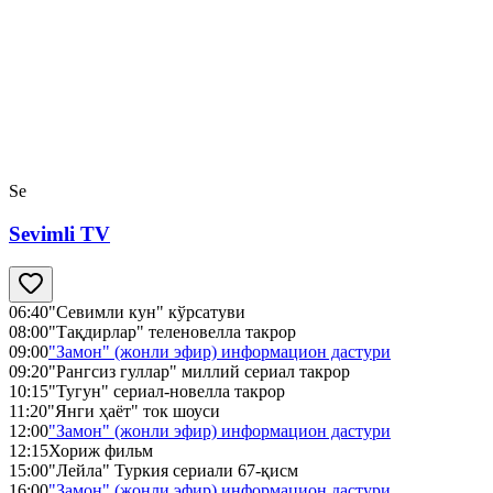
Se
Sevimli TV
06:40
"Севимли кун" кўрсатуви
08:00
"Тақдирлар" теленовелла такрор
09:00
"Замон" (жонли эфир) информацион дастури
09:20
"Рангсиз гуллар" миллий сериал такрор
10:15
"Тугун" сериал-новелла такрор
11:20
"Янги ҳаёт" ток шоуси
12:00
"Замон" (жонли эфир) информацион дастури
12:15
Хориж фильм
15:00
"Лейла" Туркия сериали 67-қисм
16:00
"Замон" (жонли эфир) информацион дастури