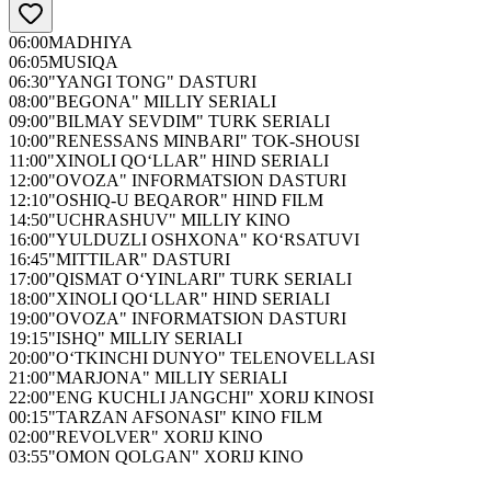
06:00
MADHIYA
06:05
MUSIQA
06:30
"YANGI TONG" DASTURI
08:00
"BEGONA" MILLIY SERIALI
09:00
"BILMAY SEVDIM" TURK SERIALI
10:00
"RENESSANS MINBARI" TOK-SHOUSI
11:00
"XINOLI QO‘LLAR" HIND SERIALI
12:00
"OVOZA" INFORMATSION DASTURI
12:10
"OSHIQ-U BEQAROR" HIND FILM
14:50
"UCHRASHUV" MILLIY KINO
16:00
"YULDUZLI OSHXONA" KO‘RSATUVI
16:45
"MITTILAR" DASTURI
17:00
"QISMAT O‘YINLARI" TURK SERIALI
18:00
"XINOLI QO‘LLAR" HIND SERIALI
19:00
"OVOZA" INFORMATSION DASTURI
19:15
"ISHQ" MILLIY SERIALI
20:00
"O‘TKINCHI DUNYO" TELENOVELLASI
21:00
"MARJONA" MILLIY SERIALI
22:00
"ENG KUCHLI JANGCHI" XORIJ KINOSI
00:15
"TARZAN AFSONASI" KINO FILM
02:00
"REVOLVER" XORIJ KINO
03:55
"OMON QOLGAN" XORIJ KINO