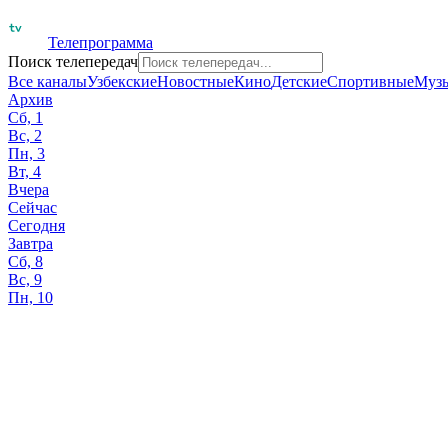
Телепрограмма
Поиск телепередач
Все каналы
Узбекские
Новостные
Кино
Детские
Спортивные
Муз
Архив
Сб, 1
Вс, 2
Пн, 3
Вт, 4
Вчера
Сейчас
Сегодня
Завтра
Сб, 8
Вс, 9
Пн, 10