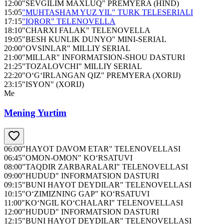
12:00
"SEVGILIM MAXLUQ" PREMYERA (HIND)
15:05
"MUHTASHAM YUZ YIL" TURK TELESERIALI
17:15
"IQROR" TELENOVELLA
18:10
"CHARXI FALAK" TELENOVELLA
19:05
"BESH KUNLIK DUNYO" MINI-SERIAL
20:00
"OVSINLAR" MILLIY SERIAL
21:00
"MILLAR" INFORMATSION-SHOU DASTURI
21:25
"TOZALOVCHI" MILLIY SERIAL
22:20
"O‘G‘IRLANGAN QIZ" PREMYERA (XORIJ)
23:15
"ISYON" (XORIJ)
Me
Mening Yurtim
06:00
"HAYOT DAVOM ETAR" TELENOVELLASI
06:45
"OMON-OMON" KO‘RSATUVI
08:00
"TAQDIR ZARBARALARI" TELENOVELLASI
09:00
"HUDUD" INFORMATSION DASTURI
09:15
"BUNI HAYOT DEYDILAR" TELENOVELLASI
10:15
"O‘ZIMIZNING GAP" KO‘RSATUVI
11:00
"KO‘NGIL KO‘CHALARI" TELENOVELLASI
12:00
"HUDUD" INFORMATSION DASTURI
12:15
"BUNI HAYOT DEYDILAR" TELENOVELLASI