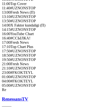
11:00
Top Cover
11:40
#UZNONSTOP
13:00
Fresh News (П)
13:10
#UZNONSTOP
13:50
#UZNONSTOP
14:00
X Faktor kundaligi (П)
14:15
#UZNONSTOP
16:00
YouTube Chart
16:40
#ССЫЛКА!
17:00
Fresh News
17:10
Top Chart Plus
17:50
#UZNONSTOP
18:50
#UZNONSTOP
19:50
#UZNONSTOP
21:00
Fresh News
21:10
#UZNONSTOP
23:00
#FKOKTEYL
01:00
#UZNONSTOP
04:00
#FKOKTEYL
05:00
#UZNONSTOP
Re
RenessansTV