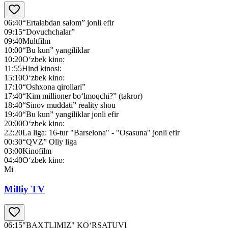
06:40
“Ertalabdan salom” jonli efir
09:15
“Dovuchchalar”
09:40
Multfilm
10:00
“Bu kun” yangiliklar
10:20
O‘zbek kino:
11:55
Hind kinosi:
15:10
O‘zbek kino:
17:10
“Oshxona qirollari”
17:40
“Kim millioner bo‘lmoqchi?” (takror)
18:40
“Sinov muddati” reality shou
19:40
“Bu kun” yangiliklar jonli efir
20:00
O‘zbek kino:
22:20
La liga: 16-tur "Barselona" - "Osasuna" jonli efir
00:30
“QVZ” Оliy liga
03:00
Kinofilm
04:40
O‘zbek kino:
Mi
Milliy TV
06:15
"BAXTLIMIZ" KO‘RSATUVI