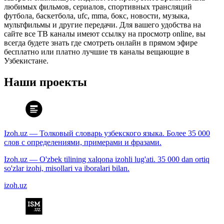
любимых фильмов, сериалов, спортивных трансляций
футбола, баскетбола, ufc, mma, бокс, новости, музыка,
мультфильмы и другие передачи. Для вашего удобства на
сайте все ТВ каналы имеют ссылку на просмотр online, вы
всегда будете знать где смотреть онлайн в прямом эфире
бесплатно или платно лучшие тв каналы вещающие в
Узбекистане.
Наши проекты
Izoh.uz — Толковый словарь узбекского языка. Более 35 000
слов с определениями, примерами и фразами.
Izoh.uz — O'zbek tilining xalqona izohli lug'ati. 35 000 dan ortiq
so'zlar izohi, misollari va iboralari bilan.
izoh.uz