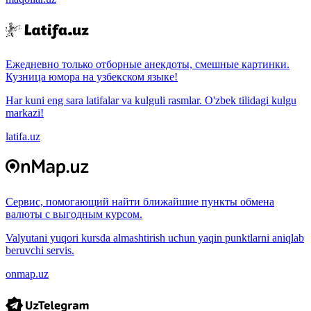
Ежедневно только отборные анекдоты, смешные картинки.
Кузница юмора на узбекском языке!
Har kuni eng sara latifalar va kulguli rasmlar. O'zbek tilidagi kulgu
markazi!
latifa.uz
Сервис, помогающий найти ближайшие пункты обмена
валюты с выгодным курсом.
Valyutani yuqori kursda almashtirish uchun yaqin punktlarni aniqlab
beruvchi servis.
onmap.uz