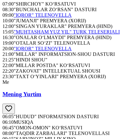
07:00
"SHIRCHOY" KO‘RSATUVI
08:30
"BUNCHALAR ZO‘RSAN" DASTURI
09:00
"IQROR" TELENOVELLA
10:00
"JUMANJI" PREMYERA (XORIJ)
12:00
"SINGAN YURAKLAR" PREMYERA (HIND)
15:05
"MUHTASHAM YUZ YIL" TURK TELESERIALI
16:30
"ONALAR O‘LMAYDI" PREMYERA (HIND)
19:00
"OTALAR SO‘ZI" TELENOVELLA
20:00
"IQROR" TELENOVELLA
21:00
"MILLAR" INFORMATSION-SHOU DASTURI
21:25
"HINDI SHOU"
22:00
"MILLAR POSTDA" KO‘RSATUVI
22:20
"ZAKOVAT" INTELLEKTUAL SHOUSI
23:30
"TAXT O‘YINLARI" PREMYERA (XORIJ)
Me
Mening Yurtim
06:05
"HUDUD" INFORMATSION DASTURI
06:10
MUSIQA
06:45
"OMON-OMON" KO‘RSATUVI
08:00
"TAQDIR ZARBALARI" TELENOVELLASI
09:15
"SARVINOZ" MILLIY KINO