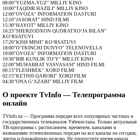
08:00
"YUZMA-YUZ" MILLIY KINO
10:00
"TAQDIR HAZILI" MILLIY KINO
12:00
"OVOZA" INFORMATION DASTURI
12:10
"JASORAT" HIND FILMI
15:30
"HAYOT" MILLIY KINO
16:25
"SHERZODXON QUDRATXO‘JA BILAN"
KO‘RSATUVI
17:20
"KISH MISH" KO‘RSATUVI
18:00
"O‘TKINCHI DUNYO" TELENOVELLA
19:00
"OVOZA" INFORMATION DASTURI
19:30
"BIR KUNLIK TO‘Y" MILLIY KINO
22:00
"MUHABBAT VASVASASI" HIND FILMI
00:15
"FLESHBEK" XORIJ FILMI
02:15
"KETISH QARORI" XORIJ FILM
04:30
"ONA G‘AZABI" MILLIY FILM
О проекте TvInfo — Телепрограмма
онлайн
TVinfo.uz — Программа передач всех популярных частных и
государственных телеканалов Узбекистана. Только актуальная
ТВ-программа с расписанием, временем, каналами и
названиями телевизионных передач на все каналы на сегодня,
завтра и ближайшую неделю. Не пропустите время начала