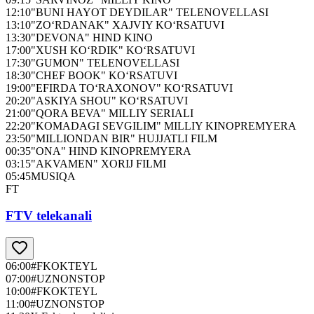
12:10
"BUNI HAYOT DEYDILAR" TELENOVELLASI
13:10
"ZO‘RDANAK" XAJVIY KO‘RSATUVI
13:30
"DEVONA" HIND KINO
17:00
"XUSH KO‘RDIK" KO‘RSATUVI
17:30
"GUMON" TELENOVELLASI
18:30
"CHEF BOOK" KO‘RSATUVI
19:00
"EFIRDA TO‘RAXONOV" KO‘RSATUVI
20:20
"ASKIYA SHOU" KO‘RSATUVI
21:00
"QORA BEVA" MILLIY SERIALI
22:20
"KOMADAGI SEVGILIM" MILLIY KINOPREMYERA
23:50
"MILLIONDAN BIR" HUJJATLI FILM
00:35
"ONA" HIND KINOPREMYERA
03:15
"AKVAMEN" XORIJ FILMI
05:45
MUSIQA
FT
FTV telekanali
06:00
#FKOKTEYL
07:00
#UZNONSTOP
10:00
#FKOKTEYL
11:00
#UZNONSTOP