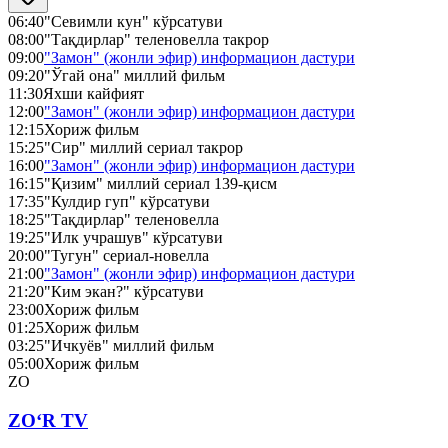
06:40
"Севимли кун" кўрсатуви
08:00
"Тақдирлар" теленовелла такрор
09:00
"Замон" (жонли эфир) информацион дастури
09:20
"Ўгай она" миллий фильм
11:30
Яхши кайфият
12:00
"Замон" (жонли эфир) информацион дастури
12:15
Хориж фильм
15:25
"Сир" миллий сериал такрор
16:00
"Замон" (жонли эфир) информацион дастури
16:15
"Қизим" миллий сериал 139-қисм
17:35
"Кулдир гуп" кўрсатуви
18:25
"Тақдирлар" теленовелла
19:25
"Илк учрашув" кўрсатуви
20:00
"Тугун" сериал-новелла
21:00
"Замон" (жонли эфир) информацион дастури
21:20
"Ким экан?" кўрсатуви
23:00
Хориж фильм
01:25
Хориж фильм
03:25
"Ичкуёв" миллий фильм
05:00
Хориж фильм
ZO
ZO‘R TV