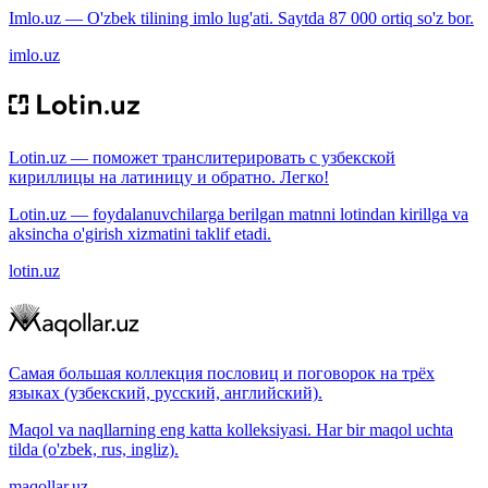
Imlo.uz — O'zbek tilining imlo lug'ati. Saytda 87 000 ortiq so'z bor.
imlo.uz
Lotin.uz — поможет транслитерировать с узбекской
кириллицы на латиницу и обратно. Легко!
Lotin.uz — foydalanuvchilarga berilgan matnni lotindan kirillga va
aksincha o'girish xizmatini taklif etadi.
lotin.uz
Самая большая коллекция пословиц и поговорок на трёх
языках (узбекский, русский, английский).
Maqol va naqllarning eng katta kolleksiyasi. Har bir maqol uchta
tilda (o'zbek, rus, ingliz).
maqollar.uz