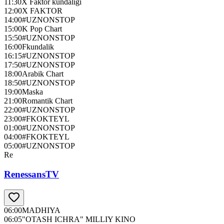
11:30
X Faktor kundaligi
12:00
X FAKTOR
14:00
#UZNONSTOP
15:00
K Pop Chart
15:50
#UZNONSTOP
16:00
Fkundalik
16:15
#UZNONSTOP
17:50
#UZNONSTOP
18:00
Arabik Chart
18:50
#UZNONSTOP
19:00
Maska
21:00
Romantik Chart
22:00
#UZNONSTOP
23:00
#FKOKTEYL
01:00
#UZNONSTOP
04:00
#FKOKTEYL
05:00
#UZNONSTOP
Re
RenessansTV
06:00
MADHIYA
06:05
"OTASH ICHRA" MILLIY KINO