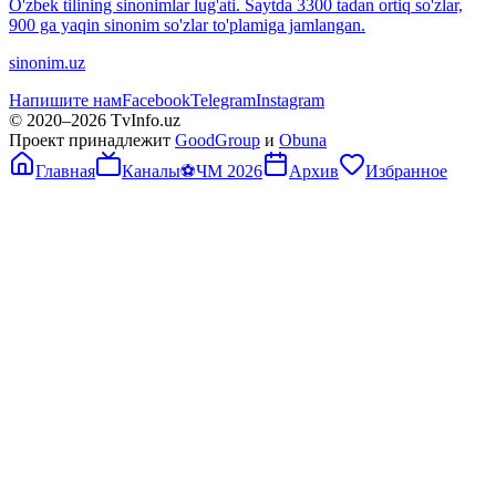
O'zbek tilining sinonimlar lug'ati. Saytda 3300 tadan ortiq so'zlar,
900 ga yaqin sinonim so'zlar to'plamiga jamlangan.
sinonim.uz
Напишите нам
Facebook
Telegram
Instagram
© 2020–
2026
TvInfo.uz
Проект принадлежит
GoodGroup
и
Obuna
Главная
Каналы
⚽
ЧМ 2026
Архив
Избранное