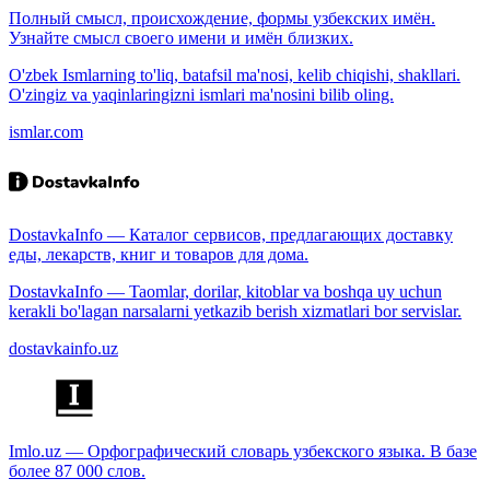
Полный смысл, происхождение, формы узбекских имён.
Узнайте смысл своего имени и имён близких.
O'zbek Ismlarning to'liq, batafsil ma'nosi, kelib chiqishi, shakllari.
O'zingiz va yaqinlaringizni ismlari ma'nosini bilib oling.
ismlar.com
DostavkaInfo — Каталог сервисов, предлагающих доставку
еды, лекарств, книг и товаров для дома.
DostavkaInfo — Taomlar, dorilar, kitoblar va boshqa uy uchun
kerakli bo'lagan narsalarni yetkazib berish xizmatlari bor servislar.
dostavkainfo.uz
Imlo.uz — Орфографический словарь узбекского языка. В базе
более 87 000 слов.