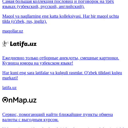
Самая большая коллекция пословиц и поговорок на трёх
языках (узбекский, русский, английский).
Maqol va naqllarning eng katta kolleksiyasi. Har bir maqol uchta
tilda (o'zbek, rus, ingliz).
maqollar.uz
Ежедневно только отборные анекдоты, смешные картинки.
Кузница юмора на узбекском языке!
Har kuni eng sara latifalar va kulguli rasmlar. O'zbek tilidagi kulgu
markazi!
latifa.uz
Сервис, помогающий найти ближайшие пункты обмена
валюты с выгодным курсом.