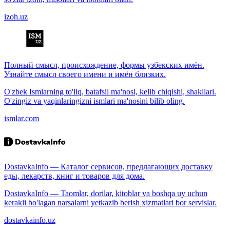
izoh.uz
Полный смысл, происхождение, формы узбекских имён.
Узнайте смысл своего имени и имён близких.
O'zbek Ismlarning to'liq, batafsil ma'nosi, kelib chiqishi, shakllari.
O'zingiz va yaqinlaringizni ismlari ma'nosini bilib oling.
ismlar.com
DostavkaInfo — Каталог сервисов, предлагающих доставку
еды, лекарств, книг и товаров для дома.
DostavkaInfo — Taomlar, dorilar, kitoblar va boshqa uy uchun
kerakli bo'lagan narsalarni yetkazib berish xizmatlari bor servislar.
dostavkainfo.uz