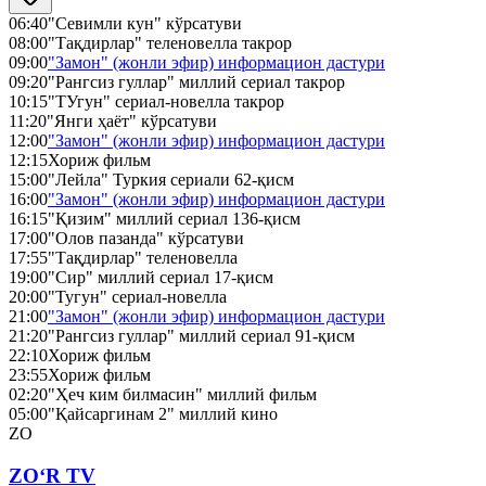
06:40
"Севимли кун" кўрсатуви
08:00
"Тақдирлар" теленовелла такрор
09:00
"Замон" (жонли эфир) информацион дастури
09:20
"Рангсиз гуллар" миллий сериал такрор
10:15
"ТУгун" сериал-новелла такрор
11:20
"Янги ҳаёт" кўрсатуви
12:00
"Замон" (жонли эфир) информацион дастури
12:15
Хориж фильм
15:00
"Лейла" Туркия сериали 62-қисм
16:00
"Замон" (жонли эфир) информацион дастури
16:15
"Қизим" миллий сериал 136-қисм
17:00
"Олов пазанда" кўрсатуви
17:55
"Тақдирлар" теленовелла
19:00
"Сир" миллий сериал 17-қисм
20:00
"Тугун" сериал-новелла
21:00
"Замон" (жонли эфир) информацион дастури
21:20
"Рангсиз гуллар" миллий сериал 91-қисм
22:10
Хориж фильм
23:55
Хориж фильм
02:20
"Ҳеч ким билмасин" миллий фильм
05:00
"Қайсаргинам 2" миллий кино
ZO
ZO‘R TV