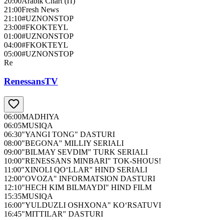
20:00
Arabik Chart (П)
21:00
Fresh News
21:10
#UZNONSTOP
23:00
#FKOKTEYL
01:00
#UZNONSTOP
04:00
#FKOKTEYL
05:00
#UZNONSTOP
Re
RenessansTV
06:00
MADHIYA
06:05
MUSIQA
06:30
"YANGI TONG" DASTURI
08:00
"BEGONA" MILLIY SERIALI
09:00
"BILMAY SEVDIM" TURK SERIALI
10:00
"RENESSANS MINBARI" TOK-SHOUS!
11:00
"XINOLI QO‘LLAR" HIND SERIALI
12:00
"OVOZA" INFORMATSION DASTURI
12:10
"HECH KIM BILMAYDI" HIND FILM
15:35
MUSIQA
16:00
"YULDUZLI OSHXONA" KO‘RSATUVI
16:45
"MITTILAR" DASTURI