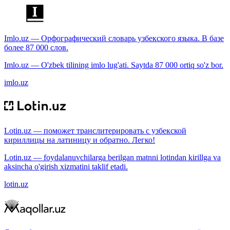
Imlo.uz — Орфографический словарь узбекского языка. В базе
более 87 000 слов.
Imlo.uz — O'zbek tilining imlo lug'ati. Saytda 87 000 ortiq so'z bor.
imlo.uz
Lotin.uz — поможет транслитерировать с узбекской
кириллицы на латиницу и обратно. Легко!
Lotin.uz — foydalanuvchilarga berilgan matnni lotindan kirillga va
aksincha o'girish xizmatini taklif etadi.
lotin.uz