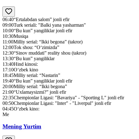
06:40
“Ertalabdan salom” jonli efir
09:00
Turk seriali: "Balki yana yasharman"
10:00
“Bu kun” yangiliklar jonli efir
10:30
Musiqa
11:00
Milliy serial: “Ikki begona” (takror)
12:00
Tok shou: “O‘zimizda”
12:30
“Sinov muddati” reality shou (takror)
13:30
“Bu kun” yangiliklar
13:40
Hind kinosi:
17:10
O‘zbek kino
18:45
Milliy serial: “Nastarin”
19:40
“Bu kun” yangiliklar jonli efir
20:00
Milliy serial: “Ikki begona”
21:00
“Uxlamaysizmi?” jonli efir
22:35
Chempionlar Ligasi: "Bavariya" - "Sporting L" jonli efir
00:50
Chempionlar Ligasi: "Inter" - "Liverpul" jonli efir
04:45
O‘zbek kino:
Me
Mening Yurtim