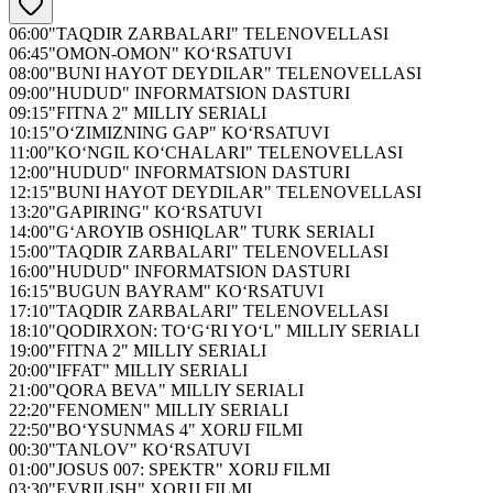
06:00
"TAQDIR ZARBALARI" TELENOVELLASI
06:45
"OMON-OMON" KO‘RSATUVI
08:00
"BUNI HAYOT DEYDILAR" TELENOVELLASI
09:00
"HUDUD" INFORMATSION DASTURI
09:15
"FITNA 2" MILLIY SERIALI
10:15
"O‘ZIMIZNING GAP" KO‘RSATUVI
11:00
"KO‘NGIL KO‘CHALARI" TELENOVELLASI
12:00
"HUDUD" INFORMATSION DASTURI
12:15
"BUNI HAYOT DEYDILAR" TELENOVELLASI
13:20
"GAPIRING" KO‘RSATUVI
14:00
"G‘AROYIB OSHIQLAR" TURK SERIALI
15:00
"TAQDIR ZARBALARI" TELENOVELLASI
16:00
"HUDUD" INFORMATSION DASTURI
16:15
"BUGUN BAYRAM" KO‘RSATUVI
17:10
"TAQDIR ZARBALARI" TELENOVELLASI
18:10
"QODIRXON: TO‘G‘RI YO‘L" MILLIY SERIALI
19:00
"FITNA 2" MILLIY SERIALI
20:00
"IFFAT" MILLIY SERIALI
21:00
"QORA BEVA" MILLIY SERIALI
22:20
"FENOMEN" MILLIY SERIALI
22:50
"BO‘YSUNMAS 4" XORIJ FILMI
00:30
"TANLOV" KO‘RSATUVI
01:00
"JOSUS 007: SPEKTR" XORIJ FILMI
03:30
"EVRILISH" XORIJ FILMI