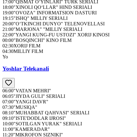
17:00
"QISMAT O‘YINLARI" TURK SERIALI
18:00
"XINOLI QO‘LLAR" HIND SERIALI
19:00
"OVOZA" INFORMATSION DASTURI
19:15
"ISHQ" MILLIY SERIALI
20:00
"O‘TKINCHI DUNYO" TELENOVELLASI
21:00
"MARJONA" "MILLIY SERIALI
22:00
"YANGI KUNG-FU USTOZI" XORIJ KINOSI
00:00
"BOSQINCHI" KINO FILM
02:30
XORIJ FILM
04:30
MILLIY FILM
Yo
Yoshlar Telekanali
06:00
"VATAN MEHRI"
06:05
"JIYDA GULI" SERIALI
07:00
"YANGI DAVR"
07:30
"MUSIQA"
08:10
"MUHABBAT QAHVASI" SERIALI
09:10
"ISTE'DODLAR IJROSI"
10:00
"SOTILGAN YURAK" SERIALI
11:00
"KAMERADAR"
11:20
"MIKROFON SIZNIKI"