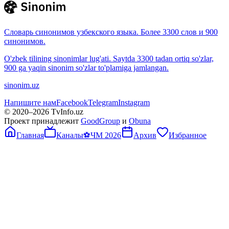
Словарь синонимов узбекского языка. Более 3300 слов и 900
синонимов.
O'zbek tilining sinonimlar lug'ati. Saytda 3300 tadan ortiq so'zlar,
900 ga yaqin sinonim so'zlar to'plamiga jamlangan.
sinonim.uz
Напишите нам
Facebook
Telegram
Instagram
© 2020–
2026
TvInfo.uz
Проект принадлежит
GoodGroup
и
Obuna
Главная
Каналы
⚽
ЧМ 2026
Архив
Избранное