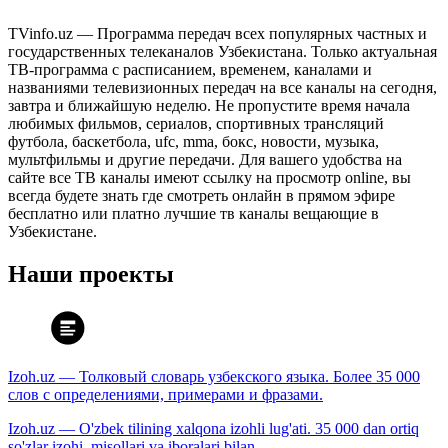
TVinfo.uz — Программа передач всех популярных частных и
государственных телеканалов Узбекистана. Только актуальная
ТВ-программа с расписанием, временем, каналами и
названиями телевизионных передач на все каналы на сегодня,
завтра и ближайшую неделю. Не пропустите время начала
любимых фильмов, сериалов, спортивных трансляций
футбола, баскетбола, ufc, mma, бокс, новости, музыка,
мультфильмы и другие передачи. Для вашего удобства на
сайте все ТВ каналы имеют ссылку на просмотр online, вы
всегда будете знать где смотреть онлайн в прямом эфире
бесплатно или платно лучшие тв каналы вещающие в
Узбекистане.
Наши проекты
Izoh.uz — Толковый словарь узбекского языка. Более 35 000
слов с определениями, примерами и фразами.
Izoh.uz — O'zbek tilining xalqona izohli lug'ati. 35 000 dan ortiq
so'zlar izohi, misollari va iboralari bilan.