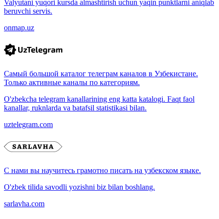
Valyutani yuqori kursda almashtirish uchun yaqin punktlarni aniqlab
beruvchi servis.
onmap.uz
Самый большой каталог телеграм каналов в Узбекистане.
Только активные каналы по категориям.
O'zbekcha telegram kanallarining eng katta katalogi. Faqt faol
kanallar, ruknlarda va batafsil statistikasi bilan.
uztelegram.com
С нами вы научитесь грамотно писать на узбекском языке.
O'zbek tilida savodli yozishni biz bilan boshlang.
sarlavha.com