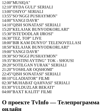
12:00
"MUSIQA"
12:10
"JIYDA GULI" SERIALI
13:00
"OSIYO" SERIALI
13:55
"SO‘NGGI PUSHAYMON"
14:00
"YANGI DAVR"
14:10
"QISH SONATASI" SERIALI
15:20
"KELAJAK BUNYODKORLARI"
15:30
"ISTE'DODLAR IJROSI"
16:30
"TEZ, TOP" LIVE
18:00
"BIR KAM DUNYO" TELENOVELLASI
18:50
"KELAJAK BUNYODKORLARI"
19:00
"YANGI DAVR"
19:30
"SO‘NGGI PUSHAYMON"
19:35
"ROSTINI AYTING" TOK - SHOUSI
20:20
"SOTILGAN YURAK" SERIALI
21:20
"YOSHLAR OQSHOMI"
22:45
"QISH SONATASI" SERIALI
00:10
"GLADIATOR" FILMI
02:30
"MUHABAT QAHVASI" SERIALI
03:30
"YULDUZLAR BEKATI"
04:00
"BAXT KALITI" FILMI
О проекте TvInfo — Телепрограмма
онлайн