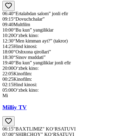
06:40
“Ertalabdan salom” jonli efir
09:15
“Dovuchchalar”
09:40
Multfilm
10:00
“Bu kun” yangiliklar
10:20
O‘zbek kino:
12:30
“Men kimman ayt?” (takror)
14:25
Hind kinosi:
18:00
“Oshxona qirollari”
18:30
“Sinov muddati”
19:40
“Bu kun” yangiliklar jonli efir
20:00
O‘zbek kino:
22:05
Kinofilm:
00:25
Kinofilm:
02:15
Hind kinosi:
05:00
O‘zbek kino:
Mi
Milliy TV
06:15
"BAXTLIMIZ" KO‘RSATUVI
07:00
"SHIRCHOY" KO‘RSATUVI