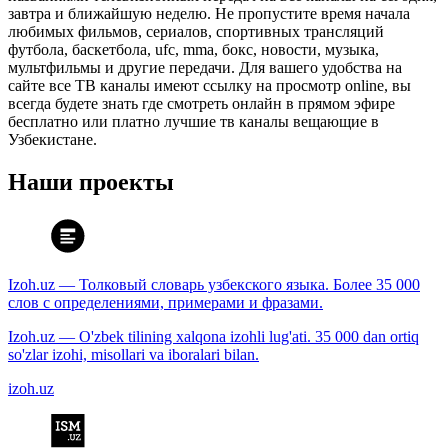
завтра и ближайшую неделю. Не пропустите время начала
любимых фильмов, сериалов, спортивных трансляций
футбола, баскетбола, ufc, mma, бокс, новости, музыка,
мультфильмы и другие передачи. Для вашего удобства на
сайте все ТВ каналы имеют ссылку на просмотр online, вы
всегда будете знать где смотреть онлайн в прямом эфире
бесплатно или платно лучшие тв каналы вещающие в
Узбекистане.
Наши проекты
Izoh.uz — Толковый словарь узбекского языка. Более 35 000
слов с определениями, примерами и фразами.
Izoh.uz — O'zbek tilining xalqona izohli lug'ati. 35 000 dan ortiq
so'zlar izohi, misollari va iboralari bilan.
izoh.uz