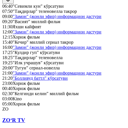
06:40
"Севимли кун" кўрсатуви
07:50
"Тақдирлар" теленовелла такрор
09:00
"Замон" (жонли эфир) информацион дастури
09:20
"Васият" миллий фильм
11:30
Яхши кайфият
12:00
"Замон" (жонли эфир) информацион дастури
12:15
Хориж фильм
15:40
"Кечир" миллий сериал такрор
16:00
"Замон" (жонли эфир) информацион дастури
17:25
"Кулдир гуп" кўрсатуви
18:25
"Тақдирлар" теленовелла
19:25
"Илк учрашув" кўрсатуви
20:00
"Тугун" сериал-новелла
21:00
"Замон" (жонли эфир) информацион дастури
21:20
"Болливуд баттл" кўрсатуви
23:00
Хориж фильм
00:40
Хориж фильм
02:30
"Келгинди келин" миллий фильм
03:00
Kino
05:00
Хориж фильм
ZO
ZO‘R TV