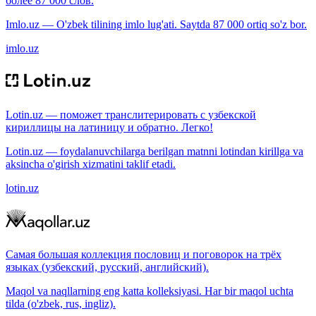
более 87 000 слов.
Imlo.uz — O'zbek tilining imlo lug'ati. Saytda 87 000 ortiq so'z bor.
imlo.uz
Lotin.uz — поможет транслитерировать с узбекской
кириллицы на латиницу и обратно. Легко!
Lotin.uz — foydalanuvchilarga berilgan matnni lotindan kirillga va
aksincha o'girish xizmatini taklif etadi.
lotin.uz
Самая большая коллекция пословиц и поговорок на трёх
языках (узбекский, русский, английский).
Maqol va naqllarning eng katta kolleksiyasi. Har bir maqol uchta
tilda (o'zbek, rus, ingliz).