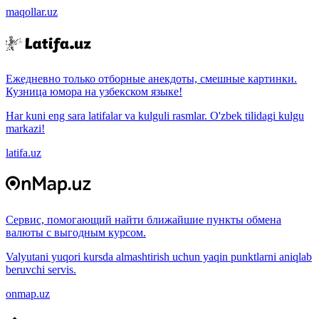
maqollar.uz
Ежедневно только отборные анекдоты, смешные картинки.
Кузница юмора на узбекском языке!
Har kuni eng sara latifalar va kulguli rasmlar. O'zbek tilidagi kulgu
markazi!
latifa.uz
Сервис, помогающий найти ближайшие пункты обмена
валюты с выгодным курсом.
Valyutani yuqori kursda almashtirish uchun yaqin punktlarni aniqlab
beruvchi servis.
onmap.uz