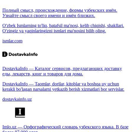
Полный смысл, происхождение, формы узбекских имён.
Узнайте смысл своего имени и имён близких.
O'zbek Ismlarning to'liq, batafsil ma'nosi, kelib chiqishi, shakllari.
O'zingiz va yaqinlaringizni ismlari ma'nosini bilib oling.
ismlar.com
DostavkaInfo — Каталог сервисов, предлагающих доставку
еды, лекарств, книг и товаров для дома.
DostavkaInfo — Taomlar, dorilar, kitoblar va boshqa uy uchun
kerakli bo'lagan narsalarni yetkazib berish xizmatlari bor servislar.
dostavkainfo.uz
Imlo.uz — Орфографический словарь узбекского языка. В базе