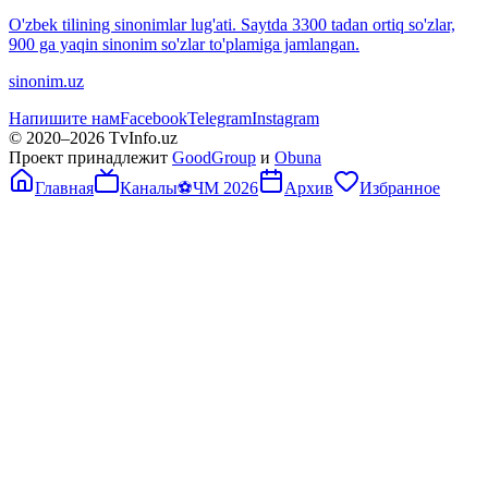
O'zbek tilining sinonimlar lug'ati. Saytda 3300 tadan ortiq so'zlar,
900 ga yaqin sinonim so'zlar to'plamiga jamlangan.
sinonim.uz
Напишите нам
Facebook
Telegram
Instagram
© 2020–
2026
TvInfo.uz
Проект принадлежит
GoodGroup
и
Obuna
Главная
Каналы
⚽
ЧМ 2026
Архив
Избранное