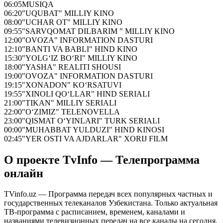
06:05
MUSIQA
06:20
"UQUBAT" MILLIY KINO
08:00
"UCHAR OT" MILLIY KINO
09:55
"SARVQOMAT DILBARIM " MILLIY KINO
12:00
"OVOZA" INFORMATION DASTURI
12:10
"BANTI VA BABLI" HIND KINO
15:30
"YOLG‘IZ BO‘RI" MILLIY KINO
18:00
"YASHA" REALITI SHOUSI
19:00
"OVOZA" INFORMATION DASTURI
19:15
"XONADON" KO‘RSATUVI
19:55
"XINOLI QO‘LLAR" HIND SERIALI
21:00
"TIKAN" MILLIY SERIALI
22:00
"O‘ZIMIZ" TELENOVELLA
23:00
"QISMAT O‘YINLARI" TURK SERIALI
00:00
"MUHABBAT YULDUZI" HIND KINOSI
02:45
"YER OSTI VA AJDARLAR" XORIJ FILM
О проекте TvInfo — Телепрограмма
онлайн
TVinfo.uz — Программа передач всех популярных частных и
государственных телеканалов Узбекистана. Только актуальная
ТВ-программа с расписанием, временем, каналами и
названиями телевизионных передач на все каналы на сегодня,