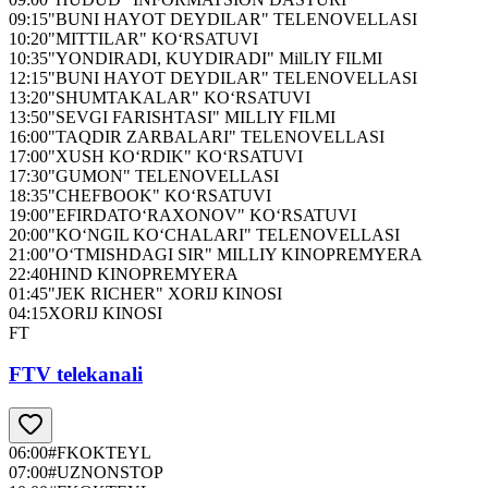
09:15
"BUNI HAYOT DEYDILAR" TELENOVELLASI
10:20
"MITTILAR" KO‘RSATUVI
10:35
"YONDIRADI, KUYDIRADI" MilLIY FILMI
12:15
"BUNI HAYOT DEYDILAR" TELENOVELLASI
13:20
"SHUMTAKALAR" KO‘RSATUVI
13:50
"SEVGI FARISHTASI" MILLIY FILMI
16:00
"TAQDIR ZARBALARI" TELENOVELLASI
17:00
"XUSH KO‘RDIK" KO‘RSATUVI
17:30
"GUMON" TELENOVELLASI
18:35
"CHEFBOOK" KO‘RSATUVI
19:00
"EFIRDATO‘RAXONOV" KO‘RSATUVI
20:00
"KO‘NGIL KO‘CHALARI" TELENOVELLASI
21:00
"O‘TMISHDAGI SIR" MILLIY KINOPREMYERA
22:40
HIND KINOPREMYERA
01:45
"JEK RICHER" XORIJ KINOSI
04:15
XORIJ KINOSI
FT
FTV telekanali
06:00
#FKOKTEYL
07:00
#UZNONSTOP