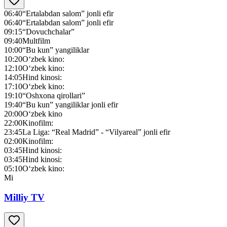
06:40
“Ertalabdan salom” jonli efir
06:40
“Ertalabdan salom” jonli efir
09:15
“Dovuchchalar”
09:40
Multfilm
10:00
“Bu kun” yangiliklar
10:20
O‘zbek kino:
12:10
O‘zbek kino:
14:05
Hind kinosi:
17:10
O‘zbek kino:
19:10
“Oshxona qirollari”
19:40
“Bu kun” yangiliklar jonli efir
20:00
O‘zbek kino
22:00
Kinofilm:
23:45
La Liga: “Real Madrid” - “Vilyareal” jonli efir
02:00
Kinofilm:
03:45
Hind kinosi:
03:45
Hind kinosi:
05:10
O‘zbek kino:
Mi
Milliy TV