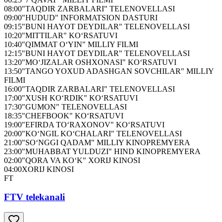
08:00
"TAQDIR ZARBALARI" TELENOVELLASI
09:00
"HUDUD" INFORMATSION DASTURI
09:15
"BUNI HAYOT DEYDILAR" TELENOVELLASI
10:20
"MITTILAR" KO‘RSATUVI
10:40
"QIMMAT O‘YIN" MILLIY FILMI
12:15
"BUNI HAYOT DEYDILAR" TELENOVELLASI
13:20
"MO‘JIZALAR OSHXONASI" KO‘RSATUVI
13:50
"TANGO YOXUD ADASHGAN SOVCHILAR" MILLIY
FILMI
16:00
"TAQDIR ZARBALARI" TELENOVELLASI
17:00
"XUSH KO‘RDIK" KO‘RSATUVI
17:30
"GUMON" TELENOVELLASI
18:35
"CHEFBOOK" KO‘RSATUVI
19:00
"EFIRDA TO‘RAXONOV" KO‘RSATUVI
20:00
"KO‘NGIL KO‘CHALARI" TELENOVELLASI
21:00
"SO‘NGGI QADAM" MILLIY KINOPREMYERA
23:00
"MUHABBAT YULDUZI" HIND KINOPREMYERA
02:00
"QORA VA KO‘K" XORIJ KINOSI
04:00
XORIJ KINOSI
FT
FTV telekanali