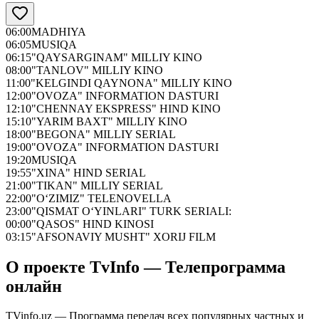
06:00
MADHIYA
06:05
MUSIQA
06:15
"QAYSARGINAM" MILLIY KINO
08:00
"TANLOV" MILLIY KINO
11:00
"KELGINDI QAYNONA" MILLIY KINO
12:00
"OVOZA" INFORMATION DASTURI
12:10
"CHENNAY EKSPRESS" HIND KINO
15:10
"YARIM BAXT" MILLIY KINO
18:00
"BEGONA" MILLIY SERIAL
19:00
"OVOZA" INFORMATION DASTURI
19:20
MUSIQA
19:55
"XINA" HIND SERIAL
21:00
"TIKAN" MILLIY SERIAL
22:00
"O‘ZIMIZ" TELENOVELLA
23:00
"QISMAT O‘YINLARI" TURK SERIALI:
00:00
"QASOS" HIND KINOSI
03:15
"AFSONAVIY MUSHT" XORIJ FILM
О проекте TvInfo — Телепрограмма
онлайн
TVinfo.uz — Программа передач всех популярных частных и