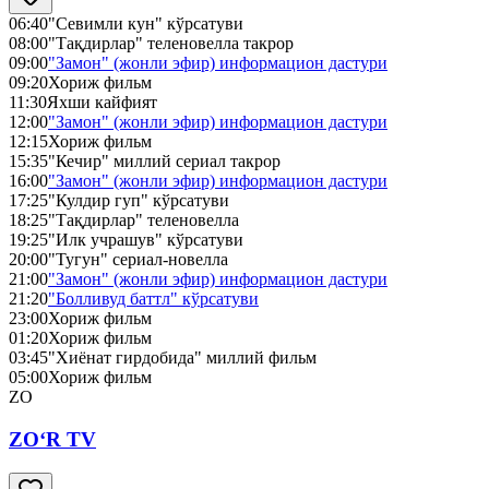
06:40
"Севимли кун" кўрсатуви
08:00
"Тақдирлар" теленовелла такрор
09:00
"Замон" (жонли эфир) информацион дастури
09:20
Хориж фильм
11:30
Яхши кайфият
12:00
"Замон" (жонли эфир) информацион дастури
12:15
Хориж фильм
15:35
"Кечир" миллий сериал такрор
16:00
"Замон" (жонли эфир) информацион дастури
17:25
"Кулдир гуп" кўрсатуви
18:25
"Тақдирлар" теленовелла
19:25
"Илк учрашув" кўрсатуви
20:00
"Тугун" сериал-новелла
21:00
"Замон" (жонли эфир) информацион дастури
21:20
"Болливуд баттл" кўрсатуви
23:00
Хориж фильм
01:20
Хориж фильм
03:45
"Хиёнат гирдобида" миллий фильм
05:00
Хориж фильм
ZO
ZO‘R TV