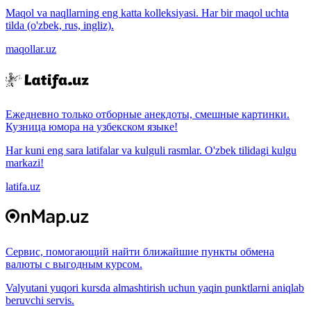
Maqol va naqllarning eng katta kolleksiyasi. Har bir maqol uchta
tilda (o'zbek, rus, ingliz).
maqollar.uz
Ежедневно только отборные анекдоты, смешные картинки.
Кузница юмора на узбекском языке!
Har kuni eng sara latifalar va kulguli rasmlar. O'zbek tilidagi kulgu
markazi!
latifa.uz
Сервис, помогающий найти ближайшие пункты обмена
валюты с выгодным курсом.
Valyutani yuqori kursda almashtirish uchun yaqin punktlarni aniqlab
beruvchi servis.