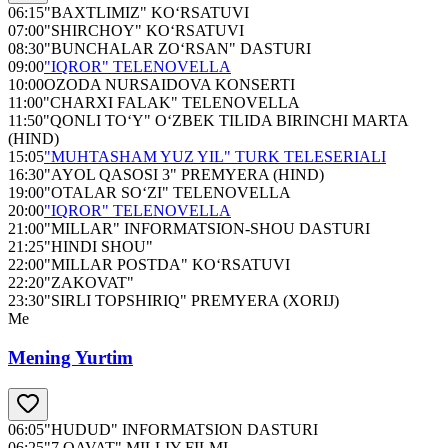
06:15
"BAXTLIMIZ" KO‘RSATUVI
07:00
"SHIRCHOY" KO‘RSATUVI
08:30
"BUNCHALAR ZO‘RSAN" DASTURI
09:00
"IQROR" TELENOVELLA
10:00
OZODA NURSAIDOVA KONSERTI
11:00
"CHARXI FALAK" TELENOVELLA
11:50
"QONLI TO‘Y" O‘ZBEK TILIDA BIRINCHI MARTA
(HIND)
15:05
"MUHTASHAM YUZ YIL" TURK TELESERIALI
16:30
"AYOL QASOSI 3" PREMYERA (HIND)
19:00
"OTALAR SO‘ZI" TELENOVELLA
20:00
"IQROR" TELENOVELLA
21:00
"MILLAR" INFORMATSION-SHOU DASTURI
21:25
"HINDI SHOU"
22:00
"MILLAR POSTDA" KO‘RSATUVI
22:20
"ZAKOVAT"
23:30
"SIRLI TOPSHIRIQ" PREMYERA (XORIJ)
Me
Mening Yurtim
06:05
"HUDUD" INFORMATSION DASTURI
06:25
"7 QAVAT" MILLIY FILMI