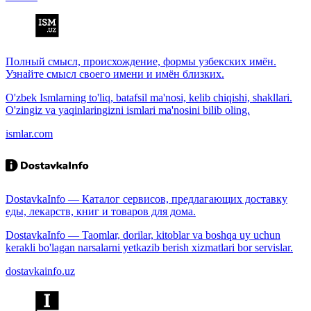
Полный смысл, происхождение, формы узбекских имён.
Узнайте смысл своего имени и имён близких.
O'zbek Ismlarning to'liq, batafsil ma'nosi, kelib chiqishi, shakllari.
O'zingiz va yaqinlaringizni ismlari ma'nosini bilib oling.
ismlar.com
DostavkaInfo — Каталог сервисов, предлагающих доставку
еды, лекарств, книг и товаров для дома.
DostavkaInfo — Taomlar, dorilar, kitoblar va boshqa uy uchun
kerakli bo'lagan narsalarni yetkazib berish xizmatlari bor servislar.
dostavkainfo.uz