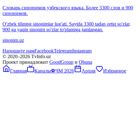
Словарь синонимов узбекского языка. Более 3300 слов и 900
синонимов.
O'zbek tilining sinonimlar lug'ati. Saytda 3300 tadan ortiq so'zlar,
900 ga yaqin sinonim so'zlar to'plamiga jamlangan.
sinonim.uz
Напишите нам
Facebook
Telegram
Instagram
© 2020–
2026
TvInfo.uz
Проект принадлежит
GoodGroup
и
Obuna
Главная
Каналы
⚽
ЧМ 2026
Архив
Избранное