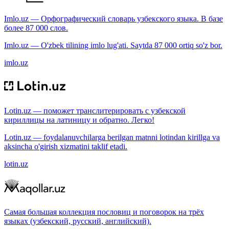
Imlo.uz — Орфографический словарь узбекского языка. В базе
более 87 000 слов.
Imlo.uz — O'zbek tilining imlo lug'ati. Saytda 87 000 ortiq so'z bor.
imlo.uz
Lotin.uz — поможет транслитерировать с узбекской
кириллицы на латиницу и обратно. Легко!
Lotin.uz — foydalanuvchilarga berilgan matnni lotindan kirillga va
aksincha o'girish xizmatini taklif etadi.
lotin.uz
Самая большая коллекция пословиц и поговорок на трёх
языках (узбекский, русский, английский).