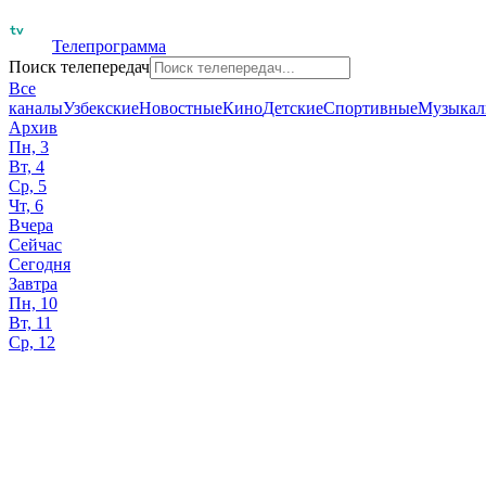
Телепрограмма
Поиск телепередач
Все
каналы
Узбекские
Новостные
Кино
Детские
Спортивные
Музыкал
Архив
Пн, 3
Вт, 4
Ср, 5
Чт, 6
Вчера
Сейчас
Сегодня
Завтра
Пн, 10
Вт, 11
Ср, 12