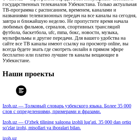
государственных телеканалов Узбекистана. Только актуальная
ТВ-программа с расписанием, временем, каналами и
названиями телевизионных передач на все каналы на сегодня,
завтра и ближайшую неделю. Не пропустите время начала
любимых фильмов, сериалов, спортивных трансляций
футбола, баскетбола, ufc, mma, бокс, новости, музыка,
мультфильмы и другие передачи. Для вашего удобства на
сайте все ТВ каналы имеют ссылку на просмотр online, вы
всегда будете знать где смотреть онлайн в прямом эфире
бесплатно или платно лучшие тв каналы вещающие в
Узбекистане.
Наши проекты
Izoh.uz — Толковый словарь узбекского языка. Более 35 000
слов с определениями, примерами и фразами.
Izoh.uz — O'zbek tilining xalqona izohli lug'ati. 35 000 dan ortiq
so'zlar izohi, misollari va iboralari bilan.
izoh.uz