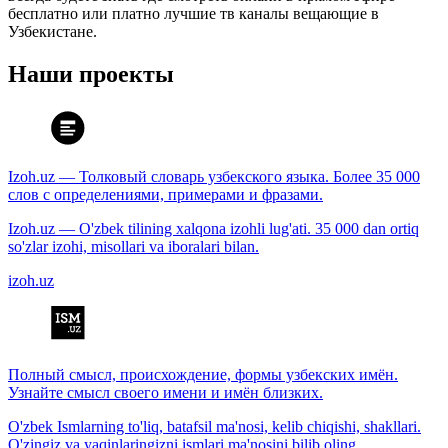
бесплатно или платно лучшие тв каналы вещающие в
Узбекистане.
Наши проекты
Izoh.uz — Толковый словарь узбекского языка. Более 35 000
слов с определениями, примерами и фразами.
Izoh.uz — O'zbek tilining xalqona izohli lug'ati. 35 000 dan ortiq
so'zlar izohi, misollari va iboralari bilan.
izoh.uz
Полный смысл, происхождение, формы узбекских имён.
Узнайте смысл своего имени и имён близких.
O'zbek Ismlarning to'liq, batafsil ma'nosi, kelib chiqishi, shakllari.
O'zingiz va yaqinlaringizni ismlari ma'nosini bilib oling.