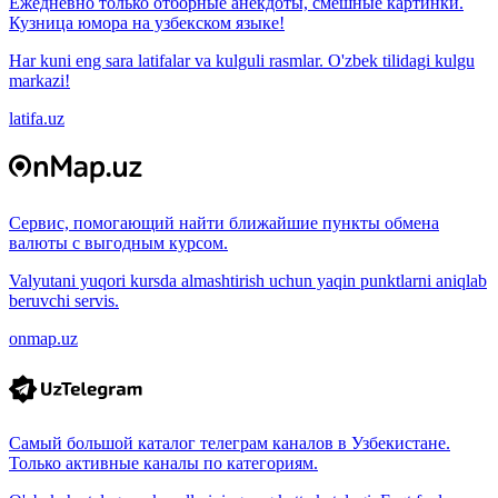
Ежедневно только отборные анекдоты, смешные картинки.
Кузница юмора на узбекском языке!
Har kuni eng sara latifalar va kulguli rasmlar. O'zbek tilidagi kulgu
markazi!
latifa.uz
Сервис, помогающий найти ближайшие пункты обмена
валюты с выгодным курсом.
Valyutani yuqori kursda almashtirish uchun yaqin punktlarni aniqlab
beruvchi servis.
onmap.uz
Самый большой каталог телеграм каналов в Узбекистане.
Только активные каналы по категориям.