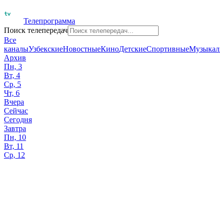
Телепрограмма
Поиск телепередач
Все
каналы
Узбекские
Новостные
Кино
Детские
Спортивные
Музыкал
Архив
Пн, 3
Вт, 4
Ср, 5
Чт, 6
Вчера
Сейчас
Сегодня
Завтра
Пн, 10
Вт, 11
Ср, 12