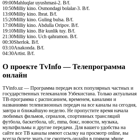
09:00
Mahluqlar uyushmasi-2. B/f.
10:50
Milliy kino. Osmondagi bolalar-3. B/f.
13:00
Milliy kino. Ibrat. B/f.
15:20
Milliy kino. Guling bulsa. B/f.
17:00
Milliy kino. Abdulla Oripov. B/f.
19:10
Milliy kino. Bir kunlik tuy. B/f.
21:30
Milliy kino. Uch qahramon. B/f.
00:30
Sherlok. B/f.
03:10
Anakonda. B/f.
04:30
Artist. B/f.
О проекте TvInfo — Телепрограмма
онлайн
TVinfo.uz — Программа передач всех популярных частных и
государственных телеканалов Узбекистана. Только актуальная
ТВ-программа с расписанием, временем, каналами и
названиями телевизионных передач на все каналы на сегодня,
завтра и ближайшую неделю. Не пропустите время начала
любимых фильмов, сериалов, спортивных трансляций
футбола, баскетбола, ufc, mma, бокс, новости, музыка,
мультфильмы и другие передачи. Для вашего удобства на
сайте все ТВ каналы имеют ссылку на просмотр online, вы
всегда будете знать где смотреть онлайн в прямом эфире