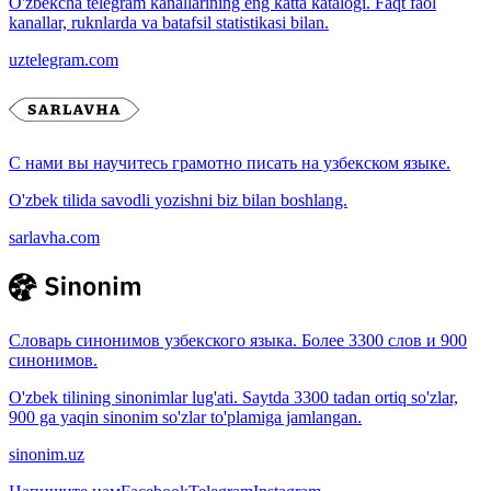
O'zbekcha telegram kanallarining eng katta katalogi. Faqt faol
kanallar, ruknlarda va batafsil statistikasi bilan.
uztelegram.com
С нами вы научитесь грамотно писать на узбекском языке.
O'zbek tilida savodli yozishni biz bilan boshlang.
sarlavha.com
Словарь синонимов узбекского языка. Более 3300 слов и 900
синонимов.
O'zbek tilining sinonimlar lug'ati. Saytda 3300 tadan ortiq so'zlar,
900 ga yaqin sinonim so'zlar to'plamiga jamlangan.
sinonim.uz