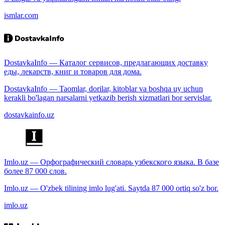
ismlar.com
DostavkaInfo — Каталог сервисов, предлагающих доставку
еды, лекарств, книг и товаров для дома.
DostavkaInfo — Taomlar, dorilar, kitoblar va boshqa uy uchun
kerakli bo'lagan narsalarni yetkazib berish xizmatlari bor servislar.
dostavkainfo.uz
Imlo.uz — Орфографический словарь узбекского языка. В базе
более 87 000 слов.
Imlo.uz — O'zbek tilining imlo lug'ati. Saytda 87 000 ortiq so'z bor.
imlo.uz