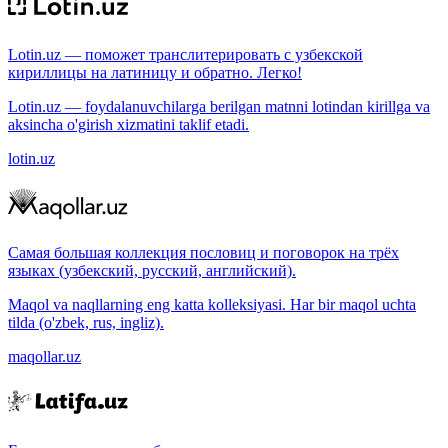
Lotin.uz — поможет транслитерировать с узбекской
кириллицы на латиницу и обратно. Легко!
Lotin.uz — foydalanuvchilarga berilgan matnni lotindan kirillga va
aksincha o'girish xizmatini taklif etadi.
lotin.uz
Самая большая коллекция пословиц и поговорок на трёх
языках (узбекский, русский, английский).
Maqol va naqllarning eng katta kolleksiyasi. Har bir maqol uchta
tilda (o'zbek, rus, ingliz).
maqollar.uz