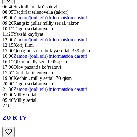
06:40
Sevimli kun ko‘rsatuvi
08:05
Taqdirlar telenovella (takror)
09:00
Zamon (jonli efir) informatsion dasturi
09:20
Rangsiz gullar milliy serial. takror
10:15
Tugun serial-novella
11:20
Yaxshi kayfiyat
12:00
Zamon (jonli efir) informatsion dasturi
12:15
Xorij filmi
15:00
Qo‘rg‘on sirlari turkiya seriali 339-qism
16:00
Zamon (jonli efir) informatsion dasturi
16:15
Qizim milliy serial. 66-qism
17:00
Olov pazanda ko‘rsatuvi
17:55
Taqdirlar telenovella
19:00
Kechir... milliy serial. 70-qism
20:00
Tugun serial-novella
21:30
Zamon (jonli efir) informatsion dasturi
05:00
Milliy serial
05:40
Milliy serial
ZO
ZO‘R TV