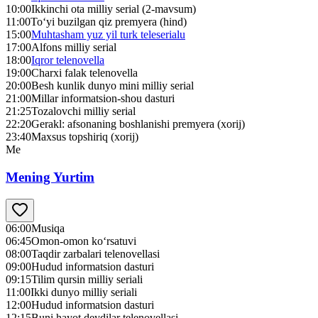
10:00
Ikkinchi ota milliy serial (2-mavsum)
11:00
To‘yi buzilgan qiz premyera (hind)
15:00
Muhtasham yuz yil turk teleserialu
17:00
Alfons milliy serial
18:00
Iqror telenovella
19:00
Charxi falak telenovella
20:00
Besh kunlik dunyo mini milliy serial
21:00
Millar informatsion-shou dasturi
21:25
Tozalovchi milliy serial
22:20
Gerakl: afsonaning boshlanishi premyera (xorij)
23:40
Maxsus topshiriq (xorij)
Me
Mening Yurtim
06:00
Musiqa
06:45
Omon-omon ko‘rsatuvi
08:00
Taqdir zarbalari telenovellasi
09:00
Hudud informatsion dasturi
09:15
Tilim qursin milliy seriali
11:00
Ikki dunyo milliy seriali
12:00
Hudud informatsion dasturi
12:15
Buni hayot deydilar telenovellasi