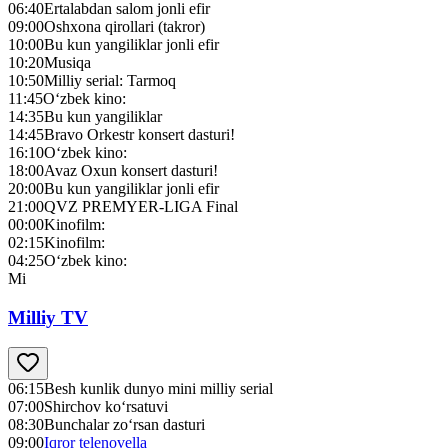
06:40
Ertalabdan salom jonli efir
09:00
Oshxona qirollari (takror)
10:00
Bu kun yangiliklar jonli efir
10:20
Musiqa
10:50
Milliy serial: Tarmoq
11:45
O‘zbek kino:
14:35
Bu kun yangiliklar
14:45
Bravo Orkestr konsert dasturi!
16:10
O‘zbek kino:
18:00
Avaz Oxun konsert dasturi!
20:00
Bu kun yangiliklar jonli efir
21:00
QVZ PREMYER-LIGA Final
00:00
Kinofilm:
02:15
Kinofilm:
04:25
O‘zbek kino:
Mi
Milliy TV
06:15
Besh kunlik dunyo mini milliy serial
07:00
Shirchov ko‘rsatuvi
08:30
Bunchalar zo‘rsan dasturi
09:00
Iqror telenovella