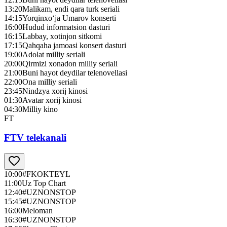
13:20
Malikam, endi qara turk seriali
14:15
Yorqinxo‘ja Umarov konserti
16:00
Hudud informatsion dasturi
16:15
Labbay, xotinjon sitkomi
17:15
Qahqaha jamoasi konsert dasturi
19:00
Adolat milliy seriali
20:00
Qirmizi xonadon milliy seriali
21:00
Buni hayot deydilar telenovellasi
22:00
Ona milliy seriali
23:45
Nindzya xorij kinosi
01:30
Avatar xorij kinosi
04:30
Milliy kino
FT
FTV telekanali
10:00
#FKOKTEYL
11:00
Uz Top Chart
12:40
#UZNONSTOP
15:45
#UZNONSTOP
16:00
Meloman
16:30
#UZNONSTOP