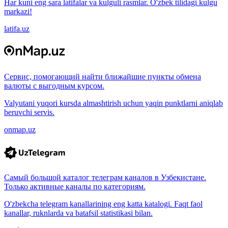
Har kuni eng sara latifalar va kulguli rasmlar. O'zbek tilidagi kulgu
markazi!
latifa.uz
Сервис, помогающий найти ближайшие пункты обмена
валюты с выгодным курсом.
Valyutani yuqori kursda almashtirish uchun yaqin punktlarni aniqlab
beruvchi servis.
onmap.uz
Самый большой каталог телеграм каналов в Узбекистане.
Только активные каналы по категориям.
O'zbekcha telegram kanallarining eng katta katalogi. Faqt faol
kanallar, ruknlarda va batafsil statistikasi bilan.