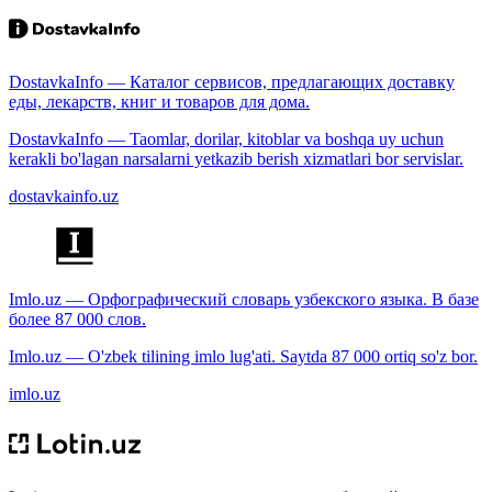
DostavkaInfo — Каталог сервисов, предлагающих доставку
еды, лекарств, книг и товаров для дома.
DostavkaInfo — Taomlar, dorilar, kitoblar va boshqa uy uchun
kerakli bo'lagan narsalarni yetkazib berish xizmatlari bor servislar.
dostavkainfo.uz
Imlo.uz — Орфографический словарь узбекского языка. В базе
более 87 000 слов.
Imlo.uz — O'zbek tilining imlo lug'ati. Saytda 87 000 ortiq so'z bor.
imlo.uz