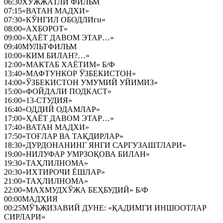
06:30
ХУЖЖАТЛИ ФИЛЬМ
07:15
«ВАТАН МАДХИ»
07:30
«КЎНГИЛ ОБОДЛИги»
08:00
«АХБОРОТ»
09:00
«ҲАЁТ ДАВОМ ЭТАР…»
09:40
МУЛЬТФИЛЬМ
10:00
«КИМ БИЛАН?…»
12:00
«МАКТАБ ХАЁТИМ» Б/Ф
13:40
«МАФТУНКОР ЎЗБЕКИСТОН»
14:00
«ЎЗБЕКИСТОН УМУМИЙ УЙИМИЗ»
15:00
«ФОЙДАЛИ ПОДКАСТ»
16:00
«13-СТУДИЯ»
16:40
«ОДДИЙ ОДАМЛАР»
17:00
«ҲАЁТ ДАВОМ ЭТАР…»
17:40
«ВАТАН МАДХИ»
17:50
«ТОҒЛАР ВА ТАҚДИРЛАР»
18:30
«ДУРДОНАНИНГ ЯНГИ САРГУЗАШТЛАРИ»
19:00
«НИЛУФАР УМРЗОҚОВА БИЛАН»
19:30
«ТАҲЛИЛНОМА»
20:30
«ИХТИРОЧИ ЁШЛАР»
21:00
«ТАҲЛИЛНОМА»
22:00
«МАХМУДХЎЖА БЕҲБУДИЙ» Б/Ф
00:00
МАДҲИЯ
00:25
МЎЪЖИЗАВИЙ ДУНЕ: «ҚАДИМГИ ИНШООТЛАР
СИРЛАРИ»