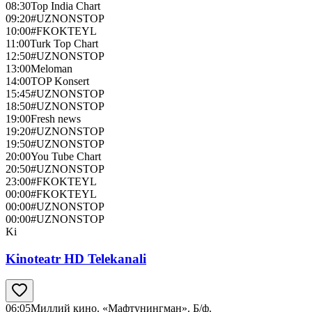
08:30
Top India Chart
09:20
#UZNONSTOP
10:00
#FKOKTEYL
11:00
Turk Top Chart
12:50
#UZNONSTOP
13:00
Meloman
14:00
TOP Konsert
15:45
#UZNONSTOP
18:50
#UZNONSTOP
19:00
Fresh news
19:20
#UZNONSTOP
19:50
#UZNONSTOP
20:00
You Tube Chart
20:50
#UZNONSTOP
23:00
#FKOKTEYL
00:00
#FKOKTEYL
00:00
#UZNONSTOP
00:00
#UZNONSTOP
Ki
Kinoteatr HD Telekanali
06:05
Миллий кино. «Мафтунингман». Б/ф.