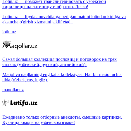
Lotin.uz — поможет транслитерировать с узбекской
кириллицы на латиницу и обратно. Легко!
Lotin.uz — foydalanuvchilarga berilgan matnni lotindan kirillga va
aksincha o'girish xizmatini taklif etadi.
lotin.uz
Самая большая коллекция пословиц и поговорок на трёх
языках (узбекский, русский, английский).
Maqol va naqllarning eng katta kolleksiyasi. Har bir maqol uchta
tilda (o'zbek, rus, ingliz).
maqollar.uz
Ежедневно только отборные анекдоты, смешные картинки.
Кузница юмора на узбекском языке!