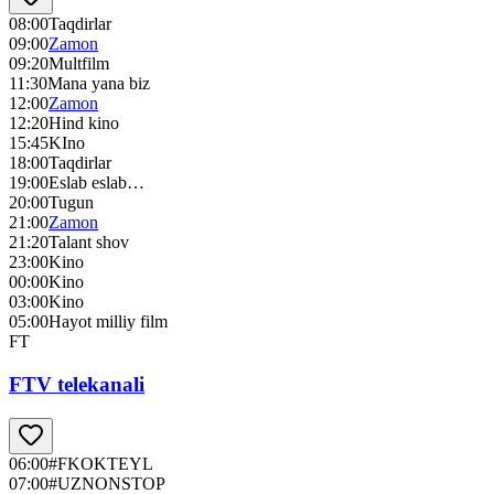
08:00
Taqdirlar
09:00
Zamon
09:20
Multfilm
11:30
Mana yana biz
12:00
Zamon
12:20
Hind kino
15:45
KIno
18:00
Taqdirlar
19:00
Eslab eslab…
20:00
Tugun
21:00
Zamon
21:20
Talant shov
23:00
Kino
00:00
Kino
03:00
Kino
05:00
Hayot milliy film
FT
FTV telekanali
06:00
#FKOKTEYL
07:00
#UZNONSTOP