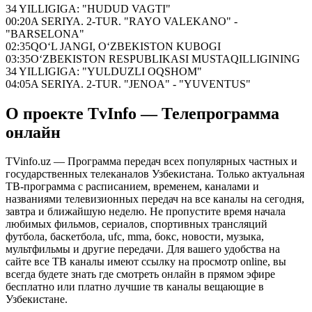
34 YILLIGIGA: "HUDUD VAGTI"
00:20
A SERIYA. 2-TUR. "RAYO VALEKANO" -
"BARSELONA"
02:35
QO‘L JANGI, O‘ZBEKISTON KUBOGI
03:35
O‘ZBEKISTON RESPUBLIKASI MUSTAQILLIGINING
34 YILLIGIGA: "YULDUZLI OQSHOM"
04:05
A SERIYA. 2-TUR. "JENOA" - "YUVENTUS"
О проекте TvInfo — Телепрограмма
онлайн
TVinfo.uz — Программа передач всех популярных частных и
государственных телеканалов Узбекистана. Только актуальная
ТВ-программа с расписанием, временем, каналами и
названиями телевизионных передач на все каналы на сегодня,
завтра и ближайшую неделю. Не пропустите время начала
любимых фильмов, сериалов, спортивных трансляций
футбола, баскетбола, ufc, mma, бокс, новости, музыка,
мультфильмы и другие передачи. Для вашего удобства на
сайте все ТВ каналы имеют ссылку на просмотр online, вы
всегда будете знать где смотреть онлайн в прямом эфире
бесплатно или платно лучшие тв каналы вещающие в
Узбекистане.