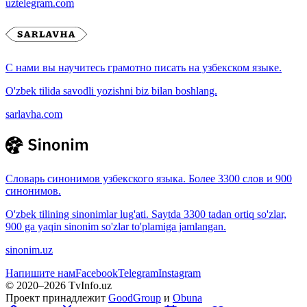
uztelegram.com
С нами вы научитесь грамотно писать на узбекском языке.
O'zbek tilida savodli yozishni biz bilan boshlang.
sarlavha.com
Словарь синонимов узбекского языка. Более 3300 слов и 900
синонимов.
O'zbek tilining sinonimlar lug'ati. Saytda 3300 tadan ortiq so'zlar,
900 ga yaqin sinonim so'zlar to'plamiga jamlangan.
sinonim.uz
Напишите нам
Facebook
Telegram
Instagram
© 2020–
2026
TvInfo.uz
Проект принадлежит
GoodGroup
и
Obuna