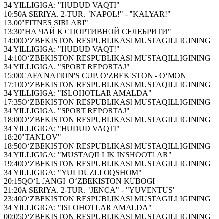
34 YILLIGIGA: "HUDUD VAQTI"
10:50
A SERIYA. 2-TUR. "NAPOL!" - "KALYAR!"
13:00
"FITNES SIRLARI"
13:30
"НА ЧАЙ К СПОРТИВНОЙ СЕЛЕБРИТИ"
14:00
O‘ZBEKISTON RESPUBLIKASI MUSTAGILLIGINING
34 YILLIGIGA: "HUDUD VAQT!"
14:10
O‘ZBEKISTON RESPUBLIKASI MUSTAQILLIGINING
34 YILLIGIGA: "SPORT REPORTAJ"
15:00
CAFA NATION'S CUP. O‘ZBEKISTON - O‘MON
17:10
O‘ZBEKISTON RESPUBLIKASI MUSTAQILLIGINING
34 YILLIGIGA: "ISLOHOTLAR AMALDA"
17:35
O‘ZBEKISTON RESPUBLIKASI MUSTAQILLIGINING
34 YILLIGIGA: "SPORT REPORTAJ"
18:00
O‘ZBEKISTON RESPUBLIKASI MUSTAGILLIGINING
34 YILLIGIGA: "HUDUD VAQTI"
18:20
"TANLOV"
18:50
O‘ZBEKISTON RESPUBLIKASI MUSTAQILLIGINING
34 YILLIGIGA: "MUSTAQILLIK INSHOOTLAR"
19:40
O‘ZBEKISTON RESPUBLIKASI MUSTAGILLIGINING
34 YILLIGIGA: "YULDUZLI OQSHOM"
20:15
QO‘L JANGI. O‘ZBEKISTON KUBOGI
21:20
A SERIYA. 2-TUR. "JENOA" - "YUVENTUS"
23:40
O‘ZBEKISTON RESPUBLIKASI MUSTAGILLIGINING
34 YILLIGIGA: "ISLOHOTLAR AMALDA"
00:05
O‘ZBEKISTON RESPUBLIKASI MUSTAGILLIGINING