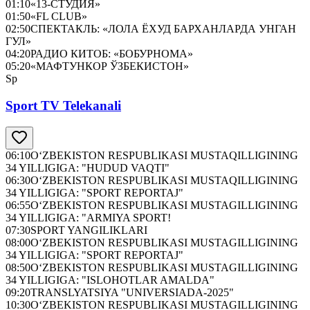
01:10
«13-СТУДИЯ»
01:50
«FL CLUB»
02:50
СПЕКТАКЛЬ: «ЛОЛА ЁХУД БАРХАНЛАРДА УНГАН
ГУЛ»
04:20
РАДИО КИТОБ: «БОБУРНОМА»
05:20
«МАФТУНКОР ЎЗБЕКИСТОН»
Sp
Sport TV Telekanali
06:10
O‘ZBEKISTON RESPUBLIKASI MUSTAQILLIGINING
34 YILLIGIGA: "HUDUD VAQTI"
06:30
O‘ZBEKISTON RESPUBLIKASI MUSTAQILLIGINING
34 YILLIGIGA: "SPORT REPORTAJ"
06:55
O‘ZBEKISTON RESPUBLIKASI MUSTAGILLIGINING
34 YILLIGIGA: "ARMIYA SPORT!
07:30
SPORT YANGILIKLARI
08:00
O‘ZBEKISTON RESPUBLIKASI MUSTAGILLIGINING
34 YILLIGIGA: "SPORT REPORTAJ"
08:50
O‘ZBEKISTON RESPUBLIKASI MUSTAGILLIGINING
34 YILLIGIGA: "ISLOHOTLAR AMALDA"
09:20
TRANSLYATSIYA "UNIVERSIADA-2025"
10:30
O‘ZBEKISTON RESPUBLIKASI MUSTAGILLIGINING