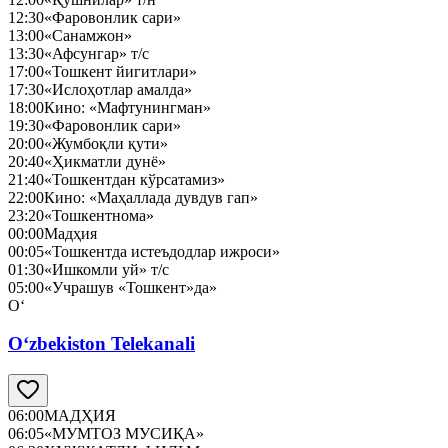
12:30
«Фаровонлик сари»
13:00
«Санамжон»
13:30
«Афсунгар» т/с
17:00
«Тошкент йигитлари»
17:30
«Ислоҳотлар амалда»
18:00
Кино: «Мафтунингман»
19:30
«Фаровонлик сари»
20:00
«Жумбоқли қути»
20:40
«Ҳикматли дунё»
21:40
«Тошкентдан кўрсатамиз»
22:00
Кино: «Маҳаллада дувдув гап»
23:20
«Тошкентнома»
00:00
Мадҳия
00:05
«Тошкентда истеъдодлар ижроси»
01:30
«Ишкомли уй» т/с
05:00
«Учрашув «Тошкент»да»
O‘
O‘zbekiston Telekanali
06:00
МАДҲИЯ
06:05
«МУМТОЗ МУСИҚА»