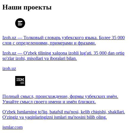
Наши проекты
Izoh.uz — Толковый словарь узбекского языка. Более 35 000
слов с определениями, примерами и фразами.
Izoh.uz — O'zbek tilining xalqona izohli lug'ati. 35 000 dan ortiq
so'zlar izohi, misollari va iboralari bilan.
izoh.uz
Полный смысл, происхождение, формы узбекских имён.
Узнайте смысл своего имени и имён близких.
O'zbek Ismlarning to'liq, batafsil ma'nosi, kelib chiqishi, shakllari.
O'zingiz va yaqinlaringizni ismlari ma'nosini bilib oling.
ismlar.com