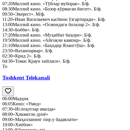
07:20
Миллий кино. «Тўйлар муборак». Б/ф.
08:30
Миллий кино. «Бозор кўрмаган йигит». Б/ф.
09:50
«Эверест». М/ф.
11:20
«Иван Васильевич касбини ўзгартиради». Б/ф.
13:00
Миллий кино. «Осмондаги болалар 2». Б/ф.
14:30
«Бобби». Б/ф.
17:20
Миллий кино. «Муҳаббат баҳори». Б/ф.
19:50
Миллий кино. «Айғоқчи кампир». Б/ф.
21:10
Миллий кино. «Баҳодир Ялангтўш». Б/ф.
23:50
«Ватанпарвар». Б/ф.
02:30
«Крид 2». Б/ф.
04:30
«Томас Краун хийласи». Б/ф.
To
Toshkent Telekanali
06:00
Мадҳия
06:05
Кино: «Умид»
07:30
«Ислоҳотлар амалда»
08:00
«Ҳикматли дунё»
09:00
«Маҳалланинг пир-у бадавлати»
10:00
«Хиёбон»
12:00
«Қўшнилар» т/н