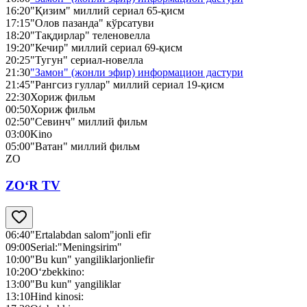
16:20
"Қизим" миллий сериал 65-қисм
17:15
"Олов пазанда" кўрсатуви
18:20
"Тақдирлар" теленовелла
19:20
"Кечир" миллий сериал 69-қисм
20:25
"Тугун" сериал-новелла
21:30
"Замон" (жонли эфир) информацион дастури
21:45
"Рангсиз гуллар" миллий сериал 19-қисм
22:30
Хориж фильм
00:50
Хориж фильм
02:50
"Севинч" миллий фильм
03:00
Kino
05:00
"Ватан" миллий фильм
ZO
ZO‘R TV
06:40
"Ertalabdan salom"jonli efir
09:00
Serial:"Meningsirim"
10:00
"Bu kun" yangiliklarjonliefir
10:20
O‘zbekkino:
13:00
"Bu kun" yangiliklar
13:10
Hind kinosi: