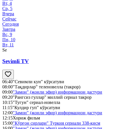
Вт, 4
Ср, 5
Вчера
Сейчас
Сегодня
Завтра
Вс, 9
Пн, 10
Вт, 11
Se
Sevimli TV
06:40
"Севимли кун" кўрсатуви
08:00
"Тақдирлар" теленовелла (такрор)
09:00
"Замон" (жонли эфир) информацион дастури
09:20
"Рангсиз гуллар" миллий сериал такрор
10:15
"Тугун" сериал-новелла
11:15
"Кулдир гуп" кўрсатуви
12:00
"Замон" (жонли эфир) информацион дастури
12:15
Хориж фильм
15:00
"Қўрғон сирлари" Туркия сериали 338-қисм
16:00
"Замон" (жонли эфир) информацион дастури