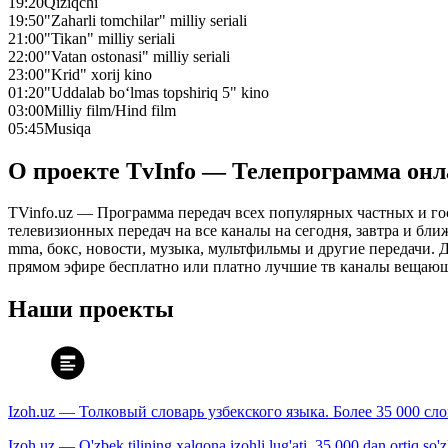
19:20
Qiziqchi
19:50
"Zaharli tomchilar" milliy seriali
21:00
"Tikan" milliy seriali
22:00
"Vatan ostonasi" milliy seriali
23:00
"Krid" xorij kino
01:20
"Uddalab bo‘lmas topshiriq 5" kino
03:00
Milliy film/Hind film
05:45
Musiqa
О проекте TvInfo — Телепрограмма он
TVinfo.uz — Программа передач всех популярных частных и го
телевизионных передач на все каналы на сегодня, завтра и бл
mma, бокс, новости, музыка, мультфильмы и другие передачи. Дл
прямом эфире бесплатно или платно лучшие тв каналы вещающ
Наши проекты
Izoh.uz — Толковый словарь узбекского языка. Более 35 000 сл
Izoh.uz — O'zbek tilining xalqona izohli lug'ati. 35 000 dan ortiq so'zla