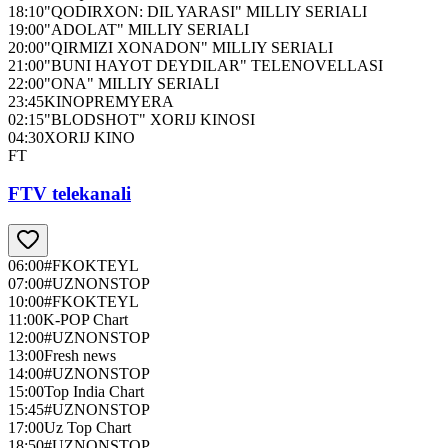
18:10
"QODIRXON: DIL YARASI" MILLIY SERIALI
19:00
"ADOLAT" MILLIY SERIALI
20:00
"QIRMIZI XONADON" MILLIY SERIALI
21:00
"BUNI HAYOT DEYDILAR" TELENOVELLASI
22:00
"ONA" MILLIY SERIALI
23:45
KINOPREMYERA
02:15
"BLODSHOT" XORIJ KINOSI
04:30
XORIJ KINO
FT
FTV telekanali
06:00
#FKOKTEYL
07:00
#UZNONSTOP
10:00
#FKOKTEYL
11:00
K-POP Chart
12:00
#UZNONSTOP
13:00
Fresh news
14:00
#UZNONSTOP
15:00
Top India Chart
15:45
#UZNONSTOP
17:00
Uz Top Chart
18:50
#UZNONSTOP