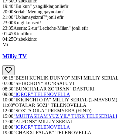
17:30
O‘zbekkino:
19:40
"Bu kun" yangiliklarjonliefir
20:00
Serial:"Mening qaynotam"
21:00
"Uxlamaysizmi?"jonli efir
23:00
Kulgi konsert!
23:35
Aseria: 2-tur"Lechche-Milan" jonli efir
01:45
Kinofilm:
04:25
O‘zbekkino:
Mi
Milliy TV
06:15
"BESH KUNLIK DUNYO" MINI MILLIY SERIAL
07:00
"SHIRCHOY" KO‘RSATUVI
08:30
"BUNCHALAR ZO‘RSAN" DASTURI
09:00
"IQROR" TELENOVELLA
10:00
"IKKINCHI OTA" MILLIY SERIAL (2-MAVSUM)
11:00
"OTALAR SOZI" TELENOVELLA
12:00
"SOXTA OILA" PREMYERA (HIND)
15:00
"MUHTASHAM YUZ YIL" TURK TELESERIALI
17:00
"ALFONS" MILLIY SERIAL
18:00
"IQROR" TELENOVELLA
19:00
"CHARXI FALAK" TELENOVELLA