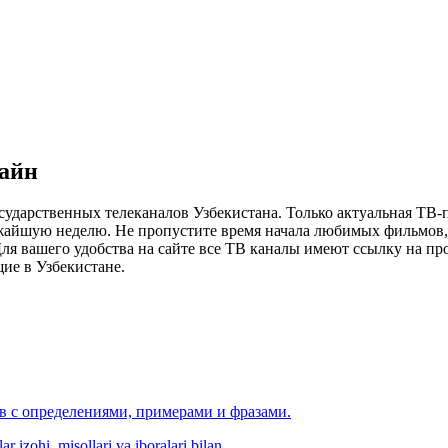
лайн
сударственных телеканалов Узбекистана. Только актуальная ТВ-
ижайшую неделю. Не пропустите время начала любимых фильмов, 
я вашего удобства на сайте все ТВ каналы имеют ссылку на просм
ие в Узбекистане.
ов с определениями, примерами и фразами.
r izohi, misollari va iboralari bilan.