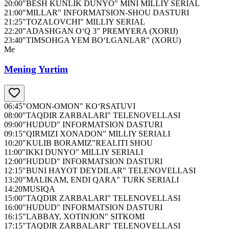
20:00
"BESH KUNLIK DUNYO" MINI MILLIY SERIAL
21:00
"MILLAR" INFORMATSION-SHOU DASTURI
21:25
"TOZALOVCHI" MILLIY SERIAL
22:20
"ADASHGAN O‘Q 3" PREMYERA (XORIJ)
23:40
"TIMSOHGA YEM BO‘LGANLAR" (XORU)
Me
Mening Yurtim
06:45
"OMON-OMON" KO‘RSATUVI
08:00
"TAQDIR ZARBALARI" TELENOVELLASI
09:00
"HUDUD" INFORMATSION DASTURI
09:15
"QIRMIZI XONADON" MILLIY SERIALI
10:20
"KULIB BORAMIZ"REALITI SHOU
11:00
"IKKI DUNYO" MILLIY SERIALI
12:00
"HUDUD" INFORMATSION DASTURI
12:15
"BUNI HAYOT DEYDILAR" TELENOVELLASI
13:20
"MALIKAM, ENDI QARA" TURK SERIALI
14:20
MUSIQA
15:00
"TAQDIR ZARBALARI" TELENOVELLASI
16:00
"HUDUD" INFORMATSION DASTURI
16:15
"LABBAY, XOTINJON" SITKOMI
17:15
"TAQDIR ZARBALARI" TELENOVELLASI