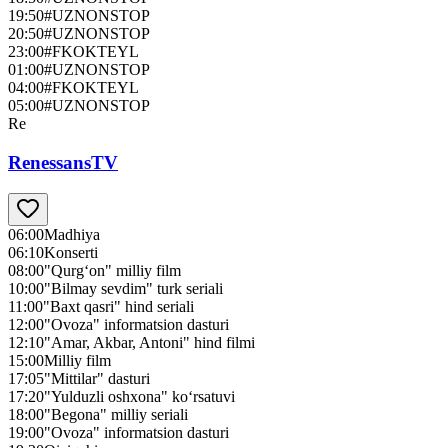
19:50
#UZNONSTOP
20:50
#UZNONSTOP
23:00
#FKOKTEYL
01:00
#UZNONSTOP
04:00
#FKOKTEYL
05:00
#UZNONSTOP
Re
RenessansTV
06:00
Madhiya
06:10
Konserti
08:00
"Qurg‘on" milliy film
10:00
"Bilmay sevdim" turk seriali
11:00
"Baxt qasri" hind seriali
12:00
"Ovoza" informatsion dasturi
12:10
"Amar, Akbar, Antoni" hind filmi
15:00
Milliy film
17:05
"Mittilar" dasturi
17:20
"Yulduzli oshxona" ko‘rsatuvi
18:00
"Begona" milliy seriali
19:00
"Ovoza" informatsion dasturi