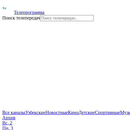
Телепрограмма
Поиск телепередач
Все каналы
Узбекские
Новостные
Кино
Детские
Спортивные
Муз
Архив
Вс, 2
Пн, 3